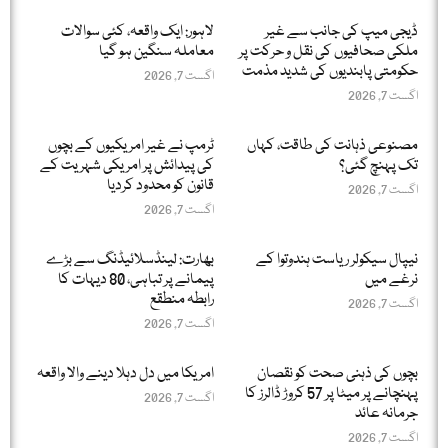
ڈیجی میپ کی جانب سے غیر
لاہور: ایک واقعہ، کئی سوالات
ملکی صحافیوں کی نقل و حرکت پر
معاملہ سنگین ہو گیا
حکومتی پابندیوں کی شدید مذمت
اگست 7, 2026
اگست 7, 2026
مصنوعی ذہانت کی طاقت، کہاں
ٹرمپ نے غیر امریکیوں کے بچوں
تک پہنچ گئی؟
کی پیدائش پر امریکی شہریت کے
قانون کو محدود کردیا
اگست 7, 2026
اگست 7, 2026
نیپال سیکولر ریاست ہندوتوا کے
بھارت: لینڈسلائیڈنگ سے بڑے
نرغے میں
پیمانے پر تباہی، 80 دیہات کا
رابطہ منطقع
اگست 7, 2026
اگست 7, 2026
بچوں کی ذہنی صحت کو نقصان
امریکا میں دل دہلا دینے والا واقعہ
پہنچانے پر میٹا پر 57 کروڑ ڈالرز کا
اگست 7, 2026
جرمانہ عائد
اگست 7, 2026