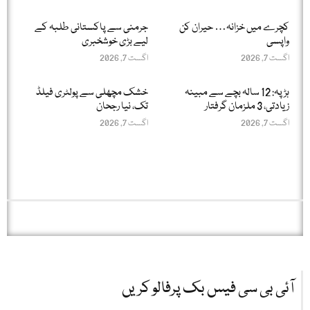
کچرے میں خزانہ… حیران کن
جرمنی سے پاکستانی طلبہ کے
واپسی
لیے بڑی خوشخبری
اگست 7, 2026
اگست 7, 2026
ہڑپہ: 12 سالہ بچے سے مبینہ
خشک مچھلی سے پولٹری فیلڈ
زیادتی، 3 ملزمان گرفتار
تک، نیا رجحان
اگست 7, 2026
اگست 7, 2026
آئی بی سی فیس بک پرفالو کریں