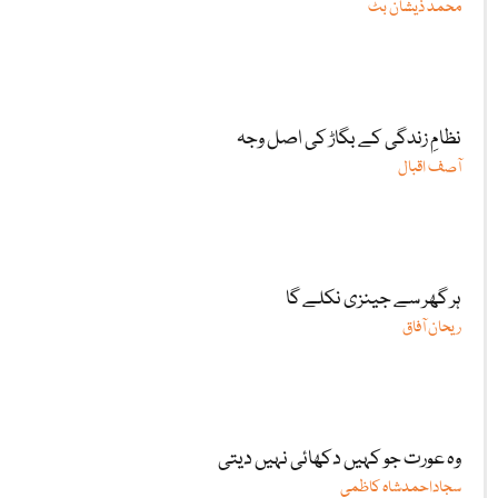
محمد ذیشان بٹ
نظامِ زندگی کے بگاڑ کی اصل وجہ
آصف اقبال
ہر گھر سے جینزی نکلے گا
ریحان آفاق
وہ عورت جو کہیں دکھائی نہیں دیتی
سجاداحمدشاہ کاظمی