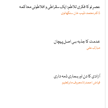
عصرِ نو کا فکری تلاطم: ایک سقراطی و افلاطونی محاکمہ
ڈاکٹر محمد طیب خان سنگھانوی
خدمت کا جذبہ ہی اصل پہچان
مبارک علی
آزادی کا دن اور ہماری ذمہ داری
فیاض احمدرانا،معروف ماہرتعلیم