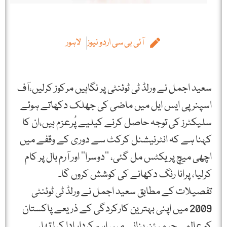
آئی بی سی اردو نیوز
لاہور
سعید اجمل نے ورلڈ ٹی ٹوئنٹی پر نگاہیں مرکوز کرلیں،آف
اسپنر پی ایس ایل میں ماضی کی جھلک دکھاتے ہوئے
سلیکٹرز کی توجہ حاصل کرنے کیلیے پُرعزم ہیں،ان کا
کہنا ہے کہ انٹرنیشنل کرکٹ سے دوری کے وقفے میں
اچھی میچ پریکٹس مل گئی، ’’دوسرا‘‘ اور آرم بال پر کام
کرلیا، پرانا رنگ دکھانے کی کوشش کروں گا۔
تفصیلات کے مطابق سعید اجمل نے ورلڈ ٹی ٹوئنٹی
2009 میں اپنی بہترین کارکردگی کے ذریعے پاکستان
کو عالمی چیمپئن بنانے میں اہم کردار ادا کیا تھا،