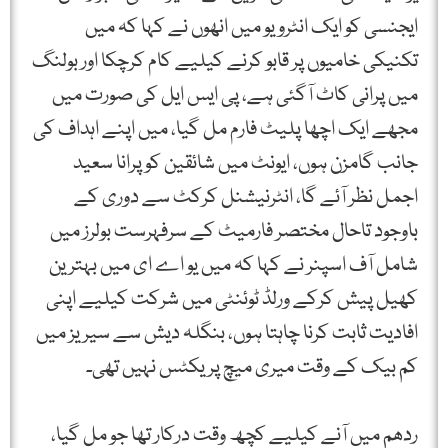
ایجنسی کو ایک انٹرویو میں انھوں نے کہا کہ میں
تکنیکی خامیوں پر قابو کرنے کیلیے کام کرچکا اور بولنگ
میں پرانی کاٹ آگئی ہے، پی ایس ایل کی صورت میں
مجھے ایک اچھا پلیٹ فارم مل گیا، میں اپنے اہداف کی
جانب گامزن ہوں، ایونٹ میں شائقین کو پرانا سعید
اجمل نظر آئے گا، انٹرنیشنل کرکٹ سے دوری کے
باوجود تاحال مختصر فارمیٹ کے سرفہرست بولرز میں
شامل آف اسپنر نے کہا کہ میں یو اے ای میں بہترین
کھیل پیش کرکے ورلڈ ٹوئنٹی میں شرکت کیلیے اپنی
افادیت ثابت کرنا چاہتا ہوں، بنگلہ دیش سے سیریز میں
کم بیک کے وقت میری میچ پریکٹس نہیں تھی۔
ردھم میں آنے کیلیے کچھ وقت درکار تھا جو مل گیا،