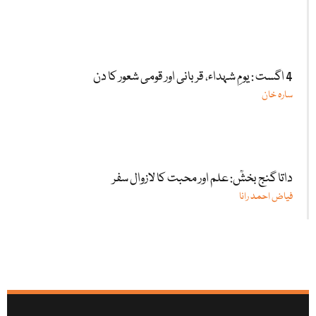
4 اگست : یومِ شہداء، قربانی اور قومی شعور کا دن
سارہ خان
داتا گنج بخشؒ: علم اور محبت کا لازوال سفر
فیاض احمد رانا