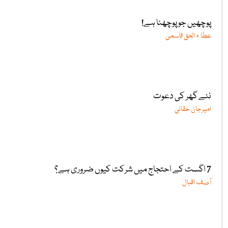
پوچھیں جو پوچھنا ہے!
عطا ء الحق قاسمی
نئے گھر کی دعوت
امیرجان حقانی
7 اگست کے احتجاج میں شرکت کیوں ضروری ہے؟
آصف اقبال