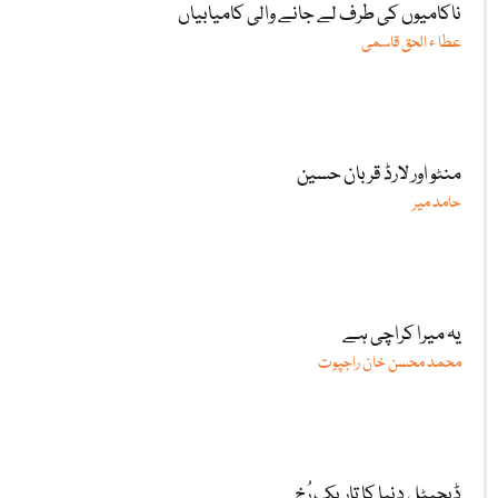
ناکامیوں کی طرف لے جانے والی کامیابیاں
عطا ء الحق قاسمی
منٹو اور لارڈ قربان حسین
حامد میر
یہ میرا کراچی ہے
محمد محسن خان راجپوت
ڈیجیٹل دنیا کا تاریک رُخ