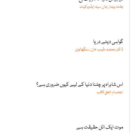
بخت بیدار جان سید ایڈووکیٹ
گواہی دیتے دریا
ڈاکٹر محمد طیب خان سنگھانوی
اس شاہراہ پر چلنا دنیا کے لیے کیوں ضروری ہے؟
اعتصام الحق ثاقب
موت ایک اٹل حقیقت ہے