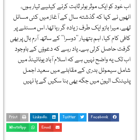
اب خود کو ایک موثر بولر ثابت کرنے کیلیے تیار ہوں،
انھوں نے کہا کہ گذشتہ سال کے آغاز میں کئی مسائل
تھے، میرا بازو ایک طرف زیادہ گر رہا تھا، اس مسئلے پر
کافی کام کیا، اہم ہتھیار ’’دوسرا‘‘ کے ساتھ آرم بال پر بھی
گرفت حاصل کرلی ہے۔ یاد رہے کہ دعوؤں کے باوجود
اب تک یہ واضح نہیں ہے کہ اسلام آباد یونائیٹڈ میں
شامل سیموئل بدری کے مقابلے میں سعید اجمل
پلیئنگ الیون میں جگہ بھی بنا سکیں گے یا نہیں
Print
LinkedIn
Twitter
Facebook
WhatsApp
Email