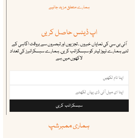
ہمارے متعلق مزید جانیے
اپ ڈیٹس حاصل کریں
آئی بی سی کی نمایاں خبروں ، تجزیوں اور تبصروں سے بروقت اگاہی کے
لئے ہمارے نیوز لیٹر کو سبسکرائب کریں. ہمارے سبسکرائبرز کی تعداد
لاکھوں میں ہے
سبسکرائب کریں
ہماری ممبرشپ