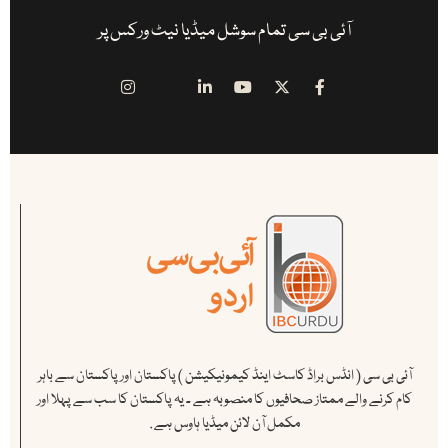
آئی بی سی تمام سوشل میڈیا نیٹ ورکس پر
آئی بی سی ( انڈس براڈ کاسٹ اینڈ کیمونیکیشن ) پاکستان اور پاکستان سے باہر
کام کرنے والے ممتاز صحافیوں کا منصوبہ ہے ۔ یہ پاکستان کا سب سے پہلا اور
مکمل آن لائن میڈیا ہاوس ہے .