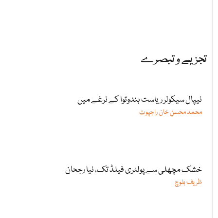
تجزیے و تبصرے
نیپال سیکولر ریاست ہندوتوا کے نرغے میں
محمد محسن خان راجپوت
خشک مچھلی سے پولٹری فیلڈ تک، نیا رجحان
ظریف بلوچ