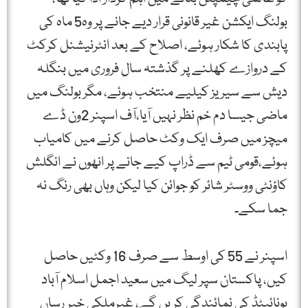
بولنگ ایکشن غیر قانونی قرار دیے جانے پر وہ5 ماہ کی
پابندی کا شکار ہوئے، اصلاح کے بعد انٹرنیشنل کرکٹ
کے دروازے کھلنے پر گذشتہ سال فروری میں بنگلہ
دیش سے سیریز کیلیے منتخب ہوئے، مگر بولنگ میں
ماضی جیسا دم خم نظر نہیں آیا،آف اسپنر 2ون ڈے
میچز میں صرف ایک وکٹ حاصل کرنے میں کامیاب
ہوئے،قومی ٹیم سے ڈراپ کیے جانے پر انھوں نے انگلش
کاؤنٹی ووسٹر شائر کو جوائن کیا لیکن وہاں بھی رنگ نہ
جما سکے۔
اسپنر نے 55 کی اوسط سے صرف 16 وکٹیں حاصل
کیں، پاکستان سپر لیگ میں سعید اجمل اسلام آباد
یونائیٹڈ کی نمائندگی کریں گے، غیرملکی خبر رساں