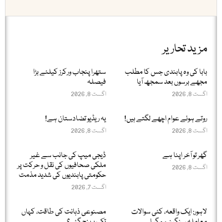
مزید تحاریر
بابا کی وہ پابندی جس کا مطلب
ستھرا پنجاب ورکرز کیلئے بڑا
مجھے برسوں بعد سمجھ آیا
فیصلہ
اگست 8, 2026
اگست 8, 2026
روتے ہوئے عوام اچھے لگتے ہیں!
یہ ریڈیو تضادستان ہے!
اگست 8, 2026
اگست 8, 2026
گھر تو آخر اپنا ہے
ڈیجی میپ کی جانب سے غیر
ملکی صحافیوں کی نقل و حرکت پر
اگست 8, 2026
حکومتی پابندیوں کی شدید مذمت
اگست 7, 2026
لاہور: ایک واقعہ، کئی سوالات
مصنوعی ذہانت کی طاقت، کہاں
معاملہ سنگین ہو گیا
تک پہنچ گئی؟