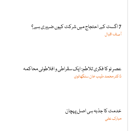
7 اگست کے احتجاج میں شرکت کیوں ضروری ہے؟
آصف اقبال
عصرِ نو کا فکری تلاطم: ایک سقراطی و افلاطونی محاکمہ
ڈاکٹر محمد طیب خان سنگھانوی
خدمت کا جذبہ ہی اصل پہچان
مبارک علی