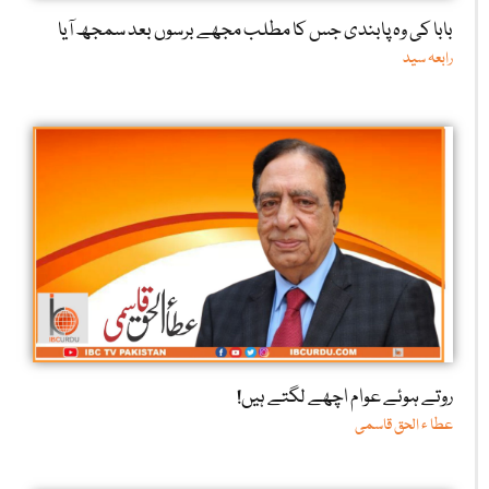
بابا کی وہ پابندی جس کا مطلب مجھے برسوں بعد سمجھ آیا
رابعہ سید
روتے ہوئے عوام اچھے لگتے ہیں!
عطا ء الحق قاسمی