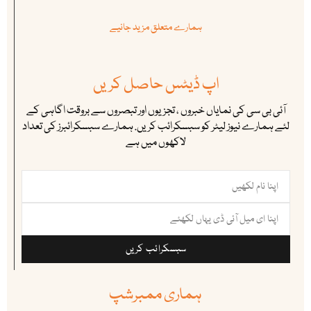
ہمارے متعلق مزید جانیے
اپ ڈیٹس حاصل کریں
آئی بی سی کی نمایاں خبروں ، تجزیوں اور تبصروں سے بروقت اگاہی کے
لئے ہمارے نیوز لیٹر کو سبسکرائب کریں. ہمارے سبسکرائبرز کی تعداد
لاکھوں میں ہے
سبسکرائب کریں
ہماری ممبرشپ