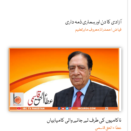
آزادی کا دن اور ہماری ذمہ داری
فیاض احمدرانا،معروف ماہرتعلیم
ناکامیوں کی طرف لے جانے والی کامیابیاں
عطا ء الحق قاسمی