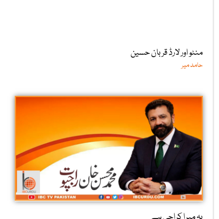
منٹو اور لارڈ قربان حسین
حامد میر
یہ میرا کراچی ہے