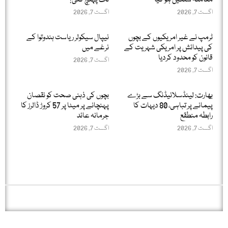
اگست 7, 2026
اگست 7, 2026
ٹرمپ نے غیر امریکیوں کے بچوں
نیپال سیکولر ریاست ہندوتوا کے
کی پیدائش پر امریکی شہریت کے
نرغے میں
قانون کو محدود کردیا
اگست 7, 2026
اگست 7, 2026
بھارت: لینڈسلائیڈنگ سے بڑے
بچوں کی ذہنی صحت کو نقصان
پیمانے پر تباہی، 80 دیہات کا
پہنچانے پر میٹا پر 57 کروڑ ڈالرز کا
رابطہ منطقع
جرمانہ عائد
اگست 7, 2026
اگست 7, 2026