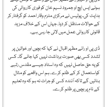
ہوئے ایس ایچ او جمرود نسیم خان کو فوری کارروائی کی
ہدایت کی۔ پولیس نے مرکزی ملزم وقار احمد کو گرفتار کر
کے حوالات منتقل کر دیا، جہاں اس کے خلاف مزید
قانونی کارروائی عمل میں لائی جا رہی ہے۔
ڈی پی او رائے مظہر اقبال نے کہا کہ بچوں اور خواتین پر
تشدد کسی بھی صورت برداشت نہیں کیا جائے گا۔ کسی
کو یہ حق حاصل نہیں کہ وہ استاد جیسے مقدس رتبے
کواستعمال کر کے ظلم کرے، ہم اس واقعے کو مثال
بنائیں گے تاکہ آئندہ کسی کو جرات نہ ہو کہ وہ تعلیم
کے نام پر بچوں پر ظلم کرے۔