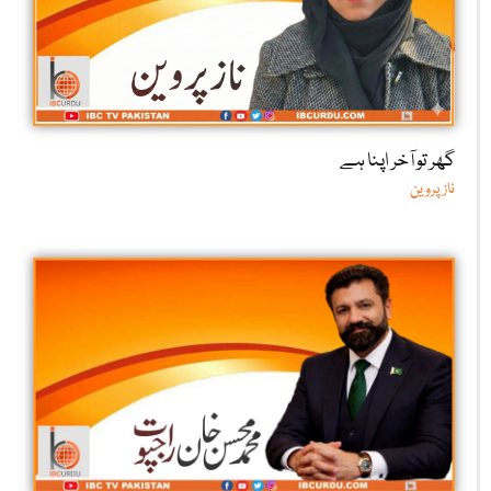
گھر تو آخر اپنا ہے
ناز پروین