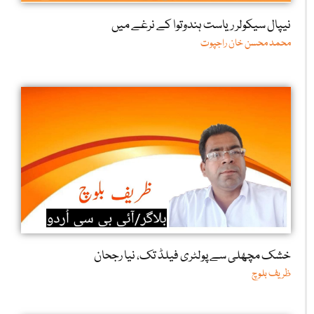
نیپال سیکولر ریاست ہندوتوا کے نرغے میں
محمد محسن خان راجپوت
خشک مچھلی سے پولٹری فیلڈ تک، نیا رجحان
ظریف بلوچ