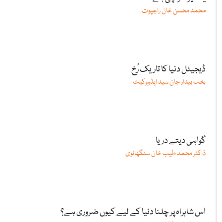
محمد محسن خان راجپوت
ڈیجیٹل دنیا کا تاریک رُخ
بخت بیدار جان سید ایڈووکیٹ
گواہی دیتے دریا
ڈاکٹر محمد طیب خان سنگھانوی
اس شاہراہ پر چلنا دنیا کے لیے کیوں ضروری ہے؟