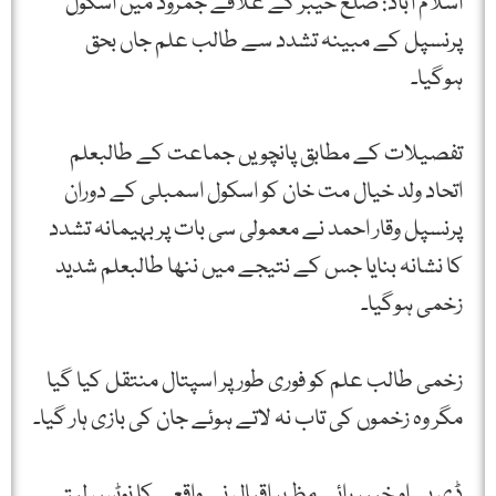
اسلام آباد: ضلع خیبر کے علاقے جمرود میں اسکول
پرنسپل کے مبینہ تشدد سے طالب علم جاں بحق
ہوگیا۔
تفصیلات کے مطابق پانچویں جماعت کے طالبعلم
اتحاد ولد خیال مت خان کو اسکول اسمبلی کے دوران
پرنسپل وقار احمد نے معمولی سی بات پر بہیمانہ تشدد
کا نشانہ بنایا جس کے نتیجے میں ننھا طالبعلم شدید
زخمی ہوگیا۔
زخمی طالب علم کو فوری طور پر اسپتال منتقل کیا گیا
مگر وہ زخموں کی تاب نہ لاتے ہوئے جان کی بازی ہار گیا۔
ڈی پی او خیبر رائے مظہر اقبال نے واقعے کا نوٹس لیتے