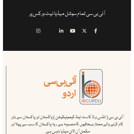
آئی بی سی تمام سوشل میڈیا نیٹ ورکس پر
آئی بی سی ( انڈس براڈ کاسٹ اینڈ کیمونیکیشن ) پاکستان اور پاکستان سے باہر
کام کرنے والے ممتاز صحافیوں کا منصوبہ ہے ۔ یہ پاکستان کا سب سے پہلا اور
مکمل آن لائن میڈیا ہاوس ہے .