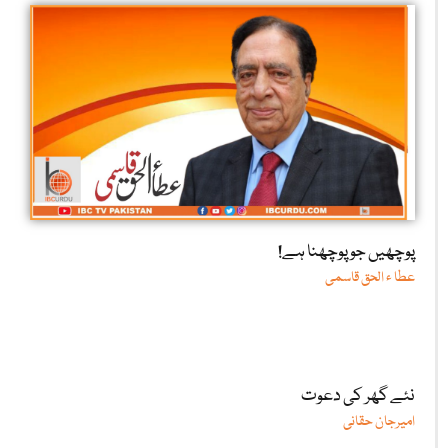
پوچھیں جو پوچھنا ہے!
عطا ء الحق قاسمی
نئے گھر کی دعوت
امیرجان حقانی