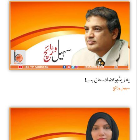
یہ ریڈیو تضادستان ہے!
سہیل وڑائچ