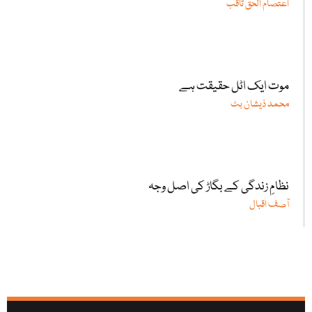
اعتصام الحق ثاقب
موت ایک اٹل حقیقت ہے
محمد ذیشان بٹ
نظامِ زندگی کے بگاڑ کی اصل وجہ
آصف اقبال