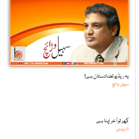
یہ ریڈیو تضادستان ہے!
سہیل وڑائچ