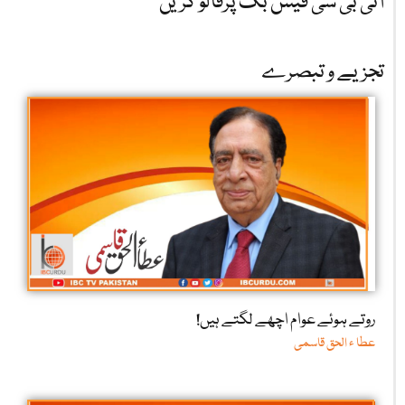
آئی بی سی فیس بک پرفالو کریں
تجزیے و تبصرے
روتے ہوئے عوام اچھے لگتے ہیں!
عطا ء الحق قاسمی