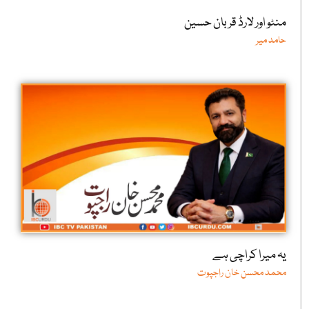
مبارک علی
آزادی کا دن اور ہماری ذمہ داری
فیاض احمدرانا،معروف ماہرتعلیم