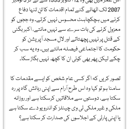
اس عمر میں بھی وہ 12 اکتوبر 1999 سے لے کر 3 نومبر
2007 تک اٹھائے گئے تمام اقدمات کا تنِ تنہا دفاع
کرنے میں ہچکچاہٹ محسوس نہیں کرتے۔ وہ ججوں کو
معزول کرنے کی بات سرے سے نہیں مانتے، اکبر بگٹی
کے قتل پر نہیں پچھتاتے اور لال مسجد آپریشن کو
حکومت کا اجتماعی فیصلہ مانتے ہیں۔ وہ یہ سب کر
چکے لیکن پھر بھی کوئی ان کا کچھ نہیں بگاڑ سکا۔
تصور کریں کہ اگر کسی عام شخص کو ایسے مقدمات کا
سامنا ہو تو کیا وہ اس طرح آرام سے اپنی رہائش گاہ پر رہ
سکتا ہے، دوستوں سے ملاقاتیں کرسکتا ہے اور روزانہ
ملکی و غیر ملکی ٹی وی چینلز کو انٹرویو دے سکتا ہے
یا اپنی پارٹی کے اجلاسوں کی صدارت کر سکتا ہے؟