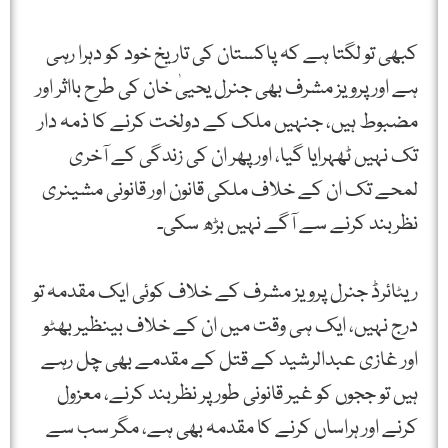
کبھی تو لگتا ہے کہ پاکستان کی تاریخ خود کو دہرا رہی
ہے اور پرویز مشرف بھی جنرل یحییٰ خان کی طرح بااثر اور
مضبوط ہیں، جنہیں ملک کے دولخت کرنے کا ذمہ دار
تک نہیں ٹھہرایا گیا، اور پھر ان کی زندگی کے آخری
لمحے تک ان کے خلاف ملکی قانون اور قانونی مشینری
نظربند کرنے سے آگے نہیں بڑھ سکی۔
ریٹائرڈ جنرل پرویز مشرف کے خلاف کوئی ایک مقدمہ تو
درج نہیں، ایک ہی وقت میں ان کے خلاف بینظیر بھٹو
اور غازی عبدالرشید کے قتل کے مقدمے بھی چل رہے
ہیں تو ججوں کو غیر قانونی طور پر نظربند کرنے، معزول
کرنے اور ہراساں کرنے کا مقدمہ بھی ہے، مگر سب سے