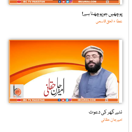
پوچھیں جو پوچھنا ہے!
عطا ء الحق قاسمی