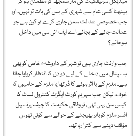
میڈیکل سرٹیفکیٹ کی مار سمجھ کر مطمئن ہو کر
بیٹھنا کسی عام سے شہری کے بس کی بات تو نہیں۔ اور
جب خصوصی عدالت سمن جاری کرے تو کون ہے جو
عدالت جانے کے بجائے اے ایف آئی سی میں داخل
ہوجائے؟
جب وارنٹ جاری ہوں تو شہر کے داروغہء خاص کو بھی
ہسپتال میں داخلے کے لیے دو دن کا انتظار کروایا جاتا
ہے۔ ملزم کے با اثر ہونے کا ڈر تھا یا ملزم کے حامیوں کا
خوف، لیکن جب سپریم کورٹ ایگزٹ کنٹرول لسٹ کا
کیس سن رہی تھی، تو وفاقی حکومت کا چیف پرنسپل
افسر ملزم کو باہر بھیجنے کے حوالے سے کوئی ٹھوس
مؤقف دینے سے کترا رہا تھا۔