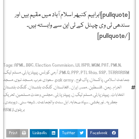
[pullquote]ابراہیم کنبھر اسلام آباد میں مقیم ہیں اور
سندھی ٹی وی چینل کے ٹی این سے وابستہ ہیں۔
[/pullquote]
Tags:
APML
,
BBC
,
Election Commision
,
IJI
,
ISPR
,
MQM
,
PAT
,
PMLN
,
TERRORISM
,
SSP
,
Shia
,
PTI
,
PPP
,
PMLQ
,
آرمی کورٹس، پیپلز پارٹی، مسلم لیگ،
جماعت اسلامی، پاکستان، پاک فوج ، pak army
,
سعودی عرب ،مسجد نبوی، مسجد
الحرام ، یمن ، فلسطین ، مصر، ایران ، افغانستان
,
گلگت بلتستان، گلگت بلتستان
انتخابات ، پیپلز پارٹی، مسلم لیگ ن، پیپلز پارٹی ، مجلس وحدت مسلمین، تحریک
جعفریہ ، نور بخشی ، سپاہ صحابہ، اہل سنت والجماعت ، شیعہ سنی ، دیوبندی ،
بریلوی،ASWJ
Print
LinkedIn
Twitter
Facebook