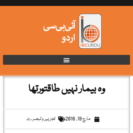
وہ بیمار نہیں طاقتورتھا
مارچ 19, 2016
تجزیے و تبصرے