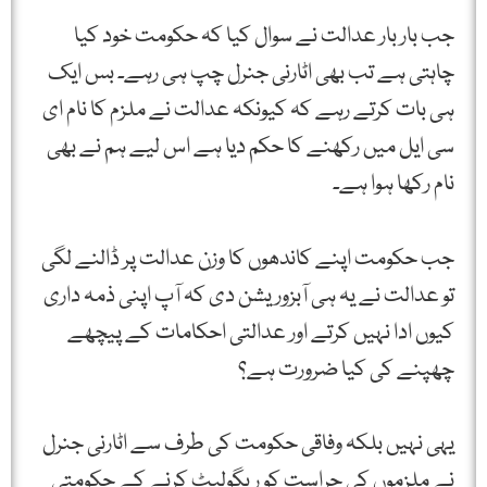
جب بار بار عدالت نے سوال کیا کہ حکومت خود کیا
چاہتی ہے تب بھی اٹارنی جنرل چپ ہی رہے۔ بس ایک
ہی بات کرتے رہے کہ کیونکہ عدالت نے ملزم کا نام ای
سی ایل میں رکھنے کا حکم دیا ہے اس لیے ہم نے بھی
نام رکھا ہوا ہے۔
جب حکومت اپنے کاندھوں کا وزن عدالت پر ڈالنے لگی
تو عدالت نے یہ ہی آبزوریشن دی کہ آپ اپنی ذمہ داری
کیوں ادا نہیں کرتے اور عدالتی احکامات کے پیچھے
چھپنے کی کیا ضرورت ہے؟
یہی نہیں بلکہ وفاقی حکومت کی طرف سے اٹارنی جنرل
نے ملزموں کی حراست کو ریگولیٹ کرنے کے حکومتی