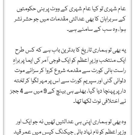
عام شہری تو کیا عام شہری کے ووٹ پر بنی حکومتوں
کے سربراہان کا بھی عدالتی مقدمات میں جو حشر نشر
ہوا، وہ سب کے سامنے ہے۔
یہ بھی تو ہماری تاریخ کا بدترین باب ہے کہ کس طرح
ایک منتخب وزیرِ اعظم کو ایک فوجی آمر کی ایما پر براہِ
راست ہائی کورٹ سے مقدمہ شروع کروا کر سزائے موت
دلوائی گئی اور سپریم کورٹ سے اس پر مہر لگوا کر تختہ
دار پر پہنچا دیا گیا، بھلے ہی بینچ کے 9 میں سے 4 ججز
نے اختلافی نوٹ لکھا تھا۔
وہ بھی تو ہماری اپنی ہی عدالتیں تھیں نہ جو ایک اور
وزیرِ اعظم کو نام نہاد ہائی جیکنگ کیس میں عمر قید