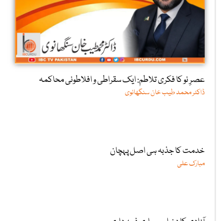
7 اگست کے احتجاج میں شرکت کیوں ضروری ہے؟
آصف اقبال
عصرِ نو کا فکری تلاطم: ایک سقراطی و افلاطونی محاکمہ
ڈاکٹر محمد طیب خان سنگھانوی