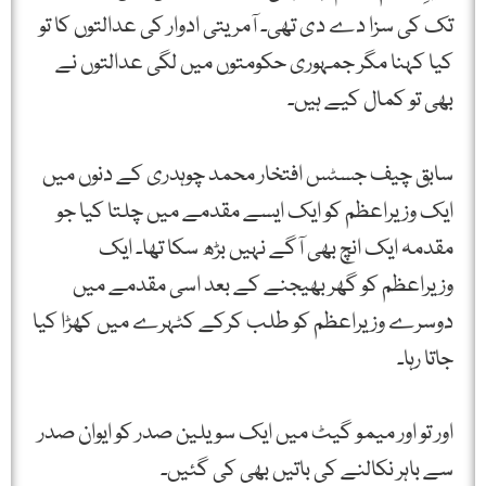
تک کی سزا دے دی تھی۔ آمریتی ادوار کی عدالتوں کا تو
کیا کہنا مگر جمہوری حکومتوں میں لگی عدالتوں نے
بھی تو کمال کیے ہیں۔
سابق چیف جسٹس افتخار محمد چوہدری کے دنوں میں
ایک وزیراعظم کو ایک ایسے مقدمے میں چلتا کیا جو
مقدمہ ایک انچ بھی آگے نہیں بڑھ سکا تھا۔ ایک
وزیراعظم کو گھر بھیجنے کے بعد اسی مقدمے میں
دوسرے وزیراعظم کو طلب کرکے کٹہرے میں کھڑا کیا
جاتا رہا۔
اور تو اور میمو گیٹ میں ایک سویلین صدر کو ایوان صدر
سے باہر نکالنے کی باتیں بھی کی گئیں۔