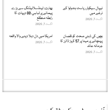
نیپال سیکولر ریاست ہندوتوا کے
بھارت: لینڈسلائیڈنگ سے بڑے
نرغے میں
پیمانے پر تباہی، 80 دیہات کا
رابطہ منطقع
اگست 7, 2026
اگست 7, 2026
بچوں کی ذہنی صحت کو نقصان
امریکا میں دل دہلا دینے والا واقعہ
پہنچانے پر میٹا پر 57 کروڑ ڈالرز کا
اگست 7, 2026
جرمانہ عائد
اگست 7, 2026