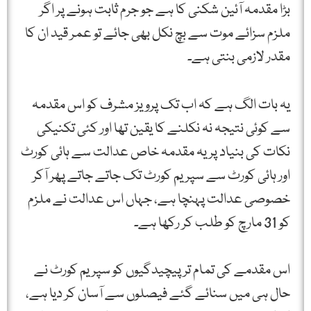
بڑا مقدمہ آئین شکنی کا ہے جو جرم ثابت ہونے پر اگر
ملزم سزائے موت سے بچ نکل بھی جائے تو عمر قید ان کا
مقدر لازمی بنتی ہے۔
یہ بات الگ ہے کہ اب تک پرویز مشرف کو اس مقدمہ
سے کوئی نتیجہ نہ نکلنے کا یقین تھا اور کئی تکنیکی
نکات کی بنیاد پر یہ مقدمہ خاص عدالت سے ہائی کورٹ
اور ہائی کورٹ سے سپریم کورٹ تک جاتے جاتے پھر آکر
خصوصی عدالت پہنچا ہے، جہاں اس عدالت نے ملزم
کو 31 مارچ کو طلب کر رکھا ہے۔
اس مقدمے کی تمام تر پیچیدگیوں کو سپریم کورٹ نے
حال ہی میں سنائے گئے فیصلوں سے آسان کر دیا ہے،