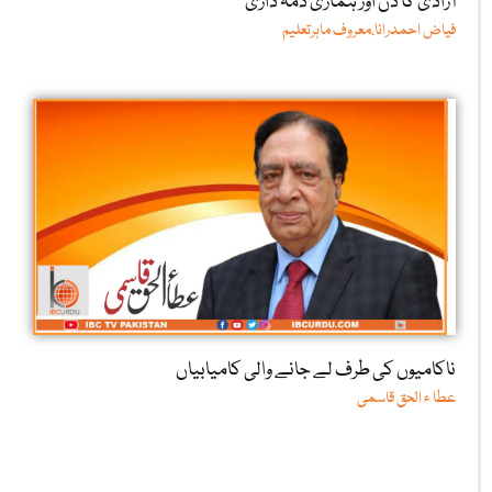
خدمت کا جذبہ ہی اصل پہچان