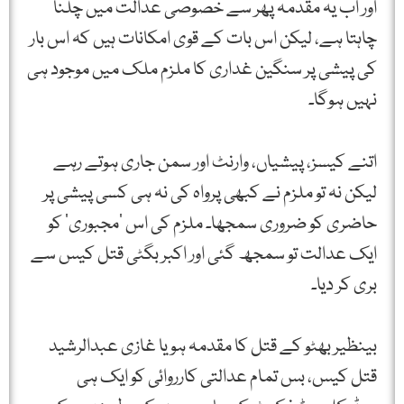
اور اب یہ مقدمہ پھر سے خصوصی عدالت میں چلنا
چاہتا ہے، لیکن اس بات کے قوی امکانات ہیں کہ اس بار
کی پیشی پر سنگین غداری کا ملزم ملک میں موجود ہی
نہیں ہوگا۔
اتنے کیسز، پیشیاں، وارنٹ اور سمن جاری ہوتے رہے
لیکن نہ تو ملزم نے کبھی پرواہ کی نہ ہی کسی پیشی پر
حاضری کو ضروری سمجھا۔ ملزم کی اس ‘مجبوری’ کو
ایک عدالت تو سمجھ گئی اور اکبر بگٹی قتل کیس سے
بری کر دیا۔
بینظیر بھٹو کے قتل کا مقدمہ ہو یا غازی عبدالرشید
قتل کیس، بس تمام عدالتی کارروائی کو ایک ہی