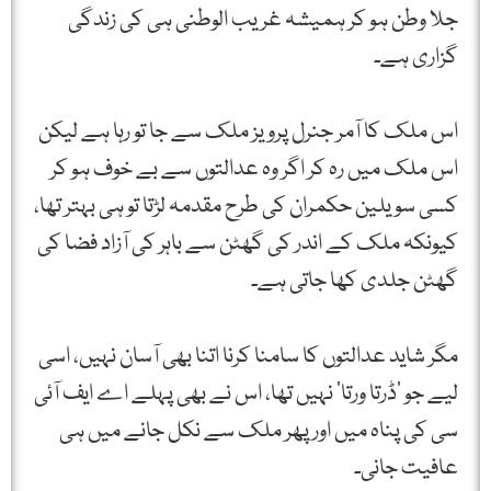
جلا وطن ہو کر ہمیشہ غریب الوطنی ہی کی زندگی
گزاری ہے۔
اس ملک کا آمر جنرل پرویز ملک سے جا تو رہا ہے لیکن
اس ملک میں رہ کر اگر وہ عدالتوں سے بے خوف ہو کر
کسی سویلین حکمران کی طرح مقدمہ لڑتا تو ہی بہتر تھا،
کیونکہ ملک کے اندر کی گھٹن سے باہر کی آزاد فضا کی
گھٹن جلدی کھا جاتی ہے۔
مگر شاید عدالتوں کا سامنا کرنا اتنا بھی آسان نہیں، اسی
لیے جو ‘ڈرتا ورتا’ نہیں تھا، اس نے بھی پہلے اے ایف آئی
سی کی پناہ میں اور پھر ملک سے نکل جانے میں ہی
عافیت جانی۔