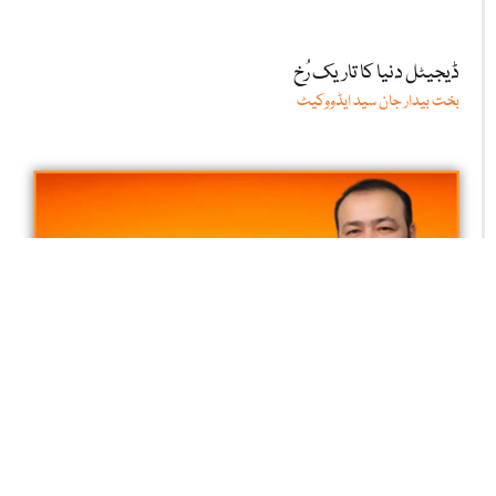
ناکامیوں کی طرف لے جانے والی کامیابیاں
عطا ء الحق قاسمی