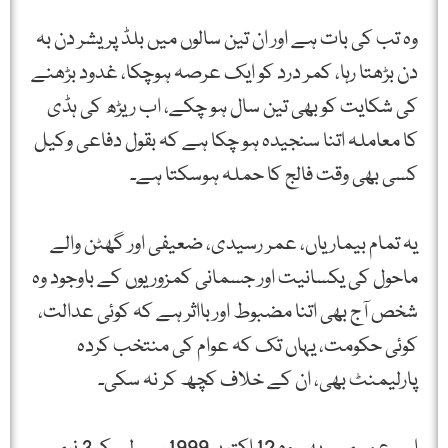
وہ تب کی بات ہے اور ان تین سالوں میں بلڈ پریشر دن بہ
دن بڑھتا رہا، کمر درد کو ایک عرصہ ہوچکا، غدود بڑھنے
کی شکایت کو بھی تین سال ہو چکے، اب ریڑھ کی ہڈی
کا معاملہ اتنا سنجیدہ ہو چکا ہے کہ بقول دفاعی وکیل
کسی بھی وقت فالج کا حملہ ہوسکتا ہے۔
یہ تمام بیماریاں، عمر رسیدی، ضعیفی اور گھٹن والے
ماحول کی یکسانیت اور جسمانی کمزوریوں کے باوجود وہ
شخص آج بھی اتنا مضبوط اور بااثر ہے کہ کوئی عدالت،
کوئی حکومت، یہاں تک کہ عوام کی منتخب کردہ
پارلیمنٹ بھی، ان کے خلاف کچھ کر نہ سکی۔