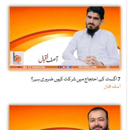
نئے گھر کی دعوت
امیرجان حقانی