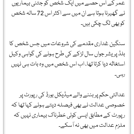
عمر کے اس حصے میں ایک شخص کو جتنی بیماریوں
نے گھیرنا ہوتا ہے ان میں سے اکثر اس 72 سالہ شخص
کو بھی لگ چکی ہیں۔
سنگین غداری مقدمے کی شروعات میں جس شخص کا
بلڈ پریشر جواں سال لڑکے کی طرح ہونے کی گواہی وکیل
استغاثہ دیا کرتا تھا، اب اس شخص میں وہ بات ہی نہیں
رہی۔
عدالتی حکم پر بننے والے میڈیکل بورڈ کی رپورٹ پر
خصوصی عدالت نے بھی فیصلہ دیتے ہوئے کہا تھا کہ
رپورٹ کے مطابق ایسی کوئی خطرناک بیماری نہیں کہ
ملزم عدالت میں بھی نہ آسکے۔