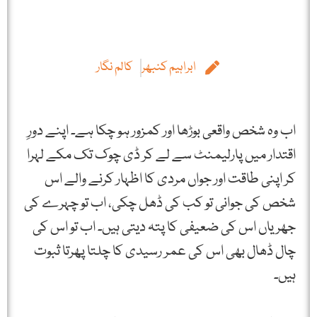
ابراہیم کنبھر
کالم نگار
اب وہ شخص واقعی بوڑھا اور کمزور ہو چکا ہے۔ اپنے دورِ
اقتدار میں پارلیمنٹ سے لے کر ڈی چوک تک مکے لہرا
کر اپنی طاقت اور جواں مردی کا اظہار کرنے والے اس
شخص کی جوانی تو کب کی ڈھل چکی، اب تو چہرے کی
جھریاں اس کی ضعیفی کا پتہ دیتی ہیں۔ اب تو اس کی
چال ڈھال بھی اس کی عمر رسیدی کا چلتا پھرتا ثبوت
ہیں۔