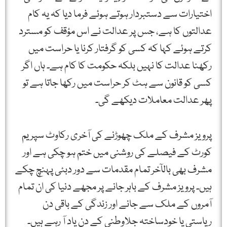
اختیارات سے دستبردار ہوتے ہوئے فرما دیا کہ یہ کام
عدالتوں کا ہے، جس پر عدالت نے اس مؤقف کو مسترد
کرتے ہوئے کہا کہ کسی کو گرفتار کرنا یا حراست میں
رکھنا عدالت کا نہیں بلکہ حکومت کا کام ہے۔ ہاں اگر
کسی کو قانون سے ہٹ کر حراست میں رکھا جاتا ہے تو
پھر عدالت معاملات دیکھے گی۔
پرویز مشرف کے ملک چھوڑنے کی آخری رکاوٹ سپریم
کورٹ کے فیصلے کی روشنی میں ختم ہو چکی ہے اور
مشرف بھی بالآخر تمام مقدمات سے دور دبئی پہنچ چکے
ہیں۔ پرویز مشرف کے باہر جانے پر مجھے دنیا کی ان تمام
آمروں کے ملک سے جانے اور زندگی کے باقی دن
ریاستی یا خودساختہ جلاوطنی کے دن یاد آ رہے ہیں۔