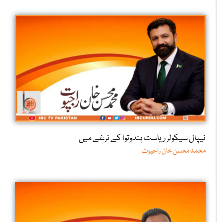
گھر تو آخر اپنا ہے
ناز پروین