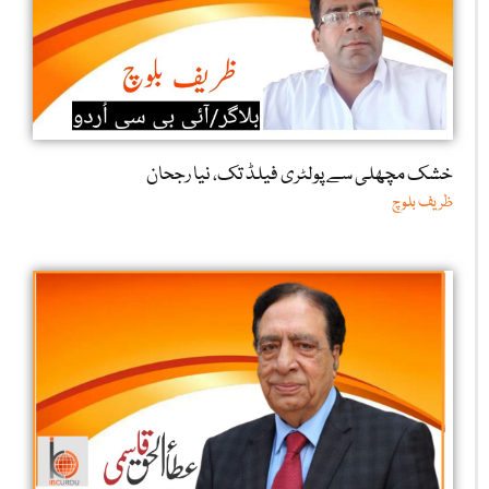
نیپال سیکولر ریاست ہندوتوا کے نرغے میں
محمد محسن خان راجپوت
خشک مچھلی سے پولٹری فیلڈ تک، نیا رجحان
ظریف بلوچ