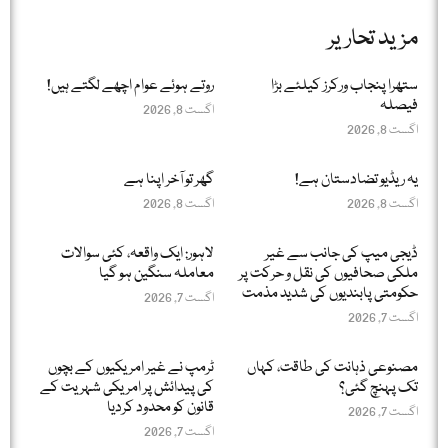
مزید تحاریر
ستھرا پنجاب ورکرز کیلئے بڑا
روتے ہوئے عوام اچھے لگتے ہیں!
فیصلہ
اگست 8, 2026
اگست 8, 2026
یہ ریڈیو تضادستان ہے!
گھر تو آخر اپنا ہے
اگست 8, 2026
اگست 8, 2026
ڈیجی میپ کی جانب سے غیر
لاہور: ایک واقعہ، کئی سوالات
ملکی صحافیوں کی نقل و حرکت پر
معاملہ سنگین ہو گیا
حکومتی پابندیوں کی شدید مذمت
اگست 7, 2026
اگست 7, 2026
مصنوعی ذہانت کی طاقت، کہاں
ٹرمپ نے غیر امریکیوں کے بچوں
تک پہنچ گئی؟
کی پیدائش پر امریکی شہریت کے
قانون کو محدود کردیا
اگست 7, 2026
اگست 7, 2026