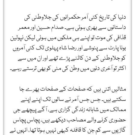
دنیا کی تاریخ کئی آمر حکمرانوں کی جلاوطنی کی
داستانوں سے بھری ہوئی ہے۔ صدام حسین اور معمر
قذافی کی موت تو اپنے ہی ملکوں میں ہوئی لیکن نپولین
بونا پارٹ سے پنوشے اور رضا شاہ پہلوی تک کئی آمروں
کو جلاوطنی کے دن کاٹنے پڑے تھے اور ان میں سے
اکثر تو آخری دنوں میں وطن کی مٹی کو بھی ترستے رہے۔
مثالیں اتنی ہیں کہ صفحات کے صفحات بھرے جا
سکتے ہیں۔ جس جس آمر نے سالوں تک اپنے اپنے
ممالک میں شاہانہ زندگی گزاری ہے، آگے پیچھے جی
حضوری کرنے والے مصاحب دیکھے ہیں، پچاس پچاس
گاڑیوں سے کم جن کا قافلہ کبھی نہیں ہوتا تھا، انہوں نے