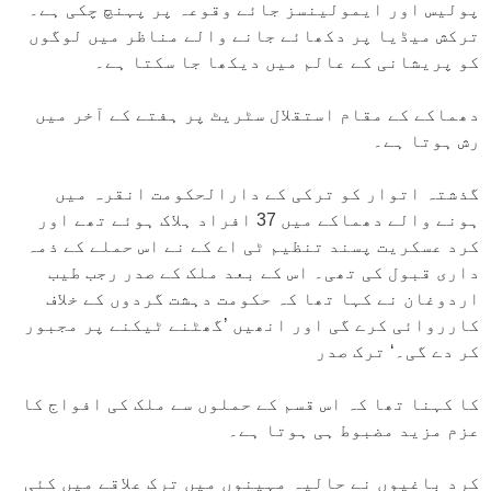
پولیس اور ایمولینسز جائے وقوعہ پر پہنچ چکی ہے۔
ترکش میڈیا پر دکھائے جانے والے مناظر میں لوگوں
کو پریشانی کے عالم میں دیکھا جا سکتا ہے۔
دھماکے کے مقام استقلال سٹریٹ پر ہفتے کے آخر میں
رش ہوتا ہے۔
گذشتہ اتوار کو ترکی کے دارالحکومت انقرہ میں
ہونے والے دھماکے میں 37 افراد ہلاک ہوئے تھے اور
کرد عسکریت پسند تنظیم ٹی اے کے نے اس حملے کے ذمہ
داری قبول کی تھی۔ اس کے بعد ملک کے صدر رجب طیب
اردوغان نے کہا تھا کہ حکومت دہشت گردوں کے خلاف
کارروائی کرے گی اور انھیں ’گھٹنے ٹیکنے پر مجبور
کر دے گی۔‘ ترک صدر
کا کہنا تھا کہ اس قسم کے حملوں سے ملک کی افواج کا
عزم مزید مضبوط ہی ہوتا ہے۔
کرد باغیوں نے حالیہ مہینوں میں ترک علاقے میں کئی