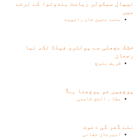
نیپال سیکولر ریاست ہندوتوا کے نرغے
میں
محمد محسن خان راجپوت
خشک مچھلی سے پولٹری فیلڈ تک، نیا
رجحان
ظریف بلوچ
پوچھیں جو پوچھنا ہے!
عطا ء الحق قاسمی
نئے گھر کی دعوت
امیرجان حقانی