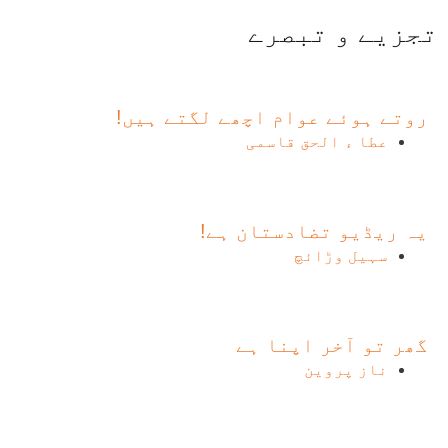
تجزیے و تبصرے
روتے ہوئے عوام اچھے لگتے ہیں!
عطا ء الحق قاسمی
یہ ریڈیو تضادستان ہے!
سہیل وڑائچ
گھر تو آخر اپنا ہے
ناز پروین