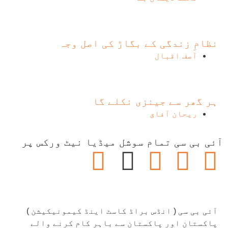
نظامِ زندگی کے بگاڑ کی اصل وجہ
آصف اقبال
ہر گھر سے جینزی نکلے گا
ریحان آفاق
آئی بی سی تمام سوشل میڈیا نیٹ ورکس پر
آئی بی سی ( انڈس براڈ کاسٹ اینڈ کیمونیکیشن )
پاکستان اور پاکستان سے باہر کام کرنے والے