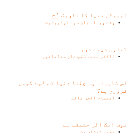
ڈیجیٹل دنیا کا تاریک رُخ
بخت بیدار جان سید ایڈووکیٹ
گواہی دیتے دریا
ڈاکٹر محمد طیب خان سنگھانوی
اس شاہراہ پر چلنا دنیا کے لیے کیوں
ضروری ہے؟
اعتصام الحق ثاقب
موت ایک اٹل حقیقت ہے
محمد ذیشان بٹ