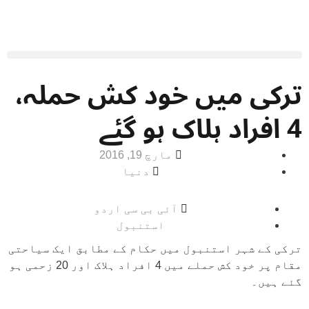
ترکی میں خود کش حملہ،
4 افراد ہلاک ہو گئے
مارچ 19, 2016
دنیا
آئی بی سی اردو
استنبول
ترکی کے شہر استنبول میں حکام کے مطابق ایک سیاحتی
مقام پر خود کش حملے میں 4 افراد ہلاک اور 20 زحمی ہو
گئے ہیں۔