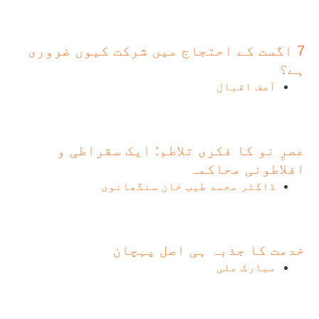
7 اگست کے احتجاج میں شرکت کیوں ضروری
ہے؟
آصف اقبال
عصرِ نو کا فکری تلاطم: ایک سقراطی و
افلاطونی محاکمہ
ڈاکٹر محمد طیب خان سنگھانوی
خدمت کا جذبہ ہی اصل پہچان
مبارک علی