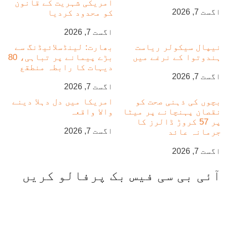
امریکی شہریت کے قانون
اگست 7, 2026
کو محدود کردیا
اگست 7, 2026
نیپال سیکولر ریاست
بھارت: لینڈسلائیڈنگ سے
ہندوتوا کے نرغے میں
بڑے پیمانے پر تباہی، 80
دیہات کا رابطہ منطقع
اگست 7, 2026
اگست 7, 2026
بچوں کی ذہنی صحت کو
امریکا میں دل دہلا دینے
نقصان پہنچانے پر میٹا
والا واقعہ
پر 57 کروڑ ڈالرز کا
اگست 7, 2026
جرمانہ عائد
اگست 7, 2026
آئی بی سی فیس بک پرفالو کریں