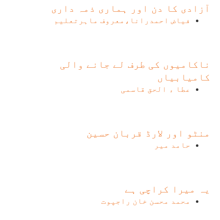
آزادی کا دن اور ہماری ذمہ داری
فیاض احمدرانا،معروف ماہرتعلیم
ناکامیوں کی طرف لے جانے والی
کامیابیاں
عطا ء الحق قاسمی
منٹو اور لارڈ قربان حسین
حامد میر
یہ میرا کراچی ہے
محمد محسن خان راجپوت