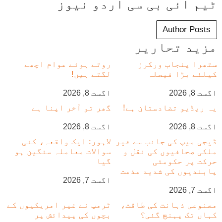
ٹیم آئی بی سی اردو نیوز
Author Posts
مزید تحاریر
ستھرا پنجاب ورکرز
روتے ہوئے عوام اچھے
کیلئے بڑا فیصلہ
لگتے ہیں!
اگست 8, 2026
اگست 8, 2026
یہ ریڈیو تضادستان ہے!
گھر تو آخر اپنا ہے
اگست 8, 2026
اگست 8, 2026
ڈیجی میپ کی جانب سے غیر
لاہور: ایک واقعہ، کئی
ملکی صحافیوں کی نقل و
سوالات معاملہ سنگین ہو
حرکت پر حکومتی
گیا
پابندیوں کی شدید مذمت
اگست 7, 2026
اگست 7, 2026
مصنوعی ذہانت کی طاقت،
ٹرمپ نے غیر امریکیوں کے
کہاں تک پہنچ گئی؟
بچوں کی پیدائش پر