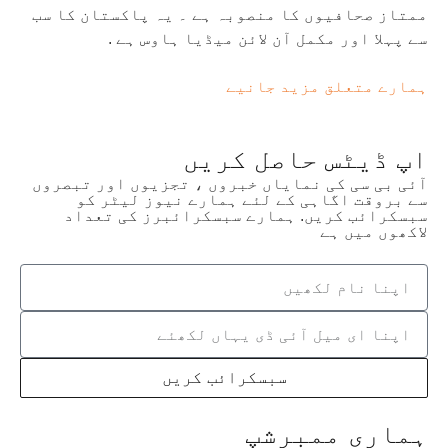
ممتاز صحافیوں کا منصوبہ ہے ۔ یہ پاکستان کا سب
سے پہلا اور مکمل آن لائن میڈیا ہاوس ہے .
ہمارے متعلق مزید جانیے
اپ ڈیٹس حاصل کریں
آئی بی سی کی نمایاں خبروں ، تجزیوں اور تبصروں
سے بروقت اگاہی کے لئے ہمارے نیوز لیٹر کو
سبسکرائب کریں. ہمارے سبسکرائبرز کی تعداد
لاکھوں میں ہے
سبسکرائب کریں
ہماری ممبرشپ