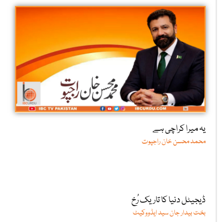
یہ میرا کراچی ہے
محمد محسن خان راجپوت
ڈیجیٹل دنیا کا تاریک رُخ
بخت بیدار جان سید ایڈووکیٹ