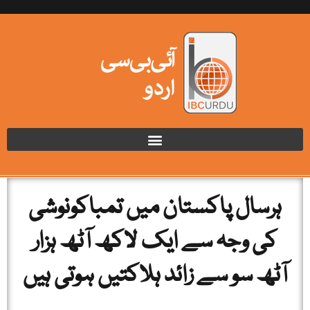
ہرسال پاکستان میں تمباکونوشی
کی وجہ سے ایک لاکھ آٹھ ہزار
آٹھ سو سے زائد ہلاکتیں ہوتی ہیں