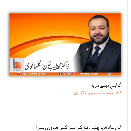
گواہی دیتے دریا
ڈاکٹر محمد طیب خان سنگھانوی
اس شاہراہ پر چلنا دنیا کے لیے کیوں ضروری ہے؟