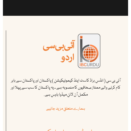
آئی بی سی ( انڈس براڈ کاسٹ اینڈ کیمونیکیشن ) پاکستان اور پاکستان سے باہر
کام کرنے والے ممتاز صحافیوں کا منصوبہ ہے ۔ یہ پاکستان کا سب سے پہلا اور
مکمل آن لائن میڈیا ہاوس ہے .
ہمارے متعلق مزید جانیے