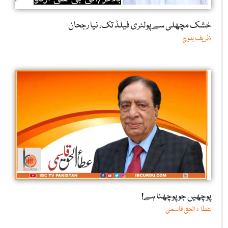
خشک مچھلی سے پولٹری فیلڈ تک، نیا رجحان
ظریف بلوچ
پوچھیں جو پوچھنا ہے!
عطا ء الحق قاسمی