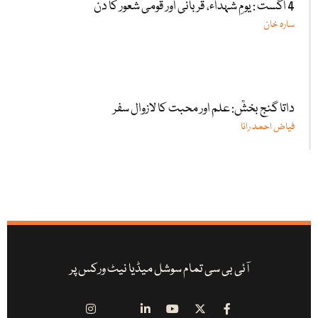
4 اگست : یومِ شہداء، قربانی اور قومی شعور کا دن
سارہ خان
داتا گنج بخشؒ: علم اور محبت کا لازوال سفر
فیاض احمد رانا
آئی بی سی تمام سوشل میڈیا نیٹ ورکس پر