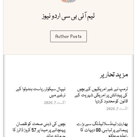
ٹیم آئی بی سی اردو نیوز
Author Posts
مزید تحاریر
ٹرمپ نے غیر امریکیوں کے بچوں
نیپال سیکولر ریاست ہندوتوا کے
کی پیدائش پر امریکی شہریت کے
نرغے میں
قانون کو محدود کردیا
اگست 7, 2026
اگست 7, 2026
بھارت: لینڈسلائیڈنگ سے بڑے
بچوں کی ذہنی صحت کو نقصان
پیمانے پر تباہی، 80 دیہات کا
پہنچانے پر میٹا پر 57 کروڑ ڈالرز کا
رابطہ منطقع
جرمانہ عائد