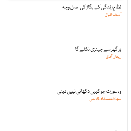
نظامِ زندگی کے بگاڑ کی اصل وجہ
آصف اقبال
ہر گھر سے جینزی نکلے گا
ریحان آفاق
وہ عورت جو کہیں دکھائی نہیں دیتی
سجاداحمدشاہ کاظمی