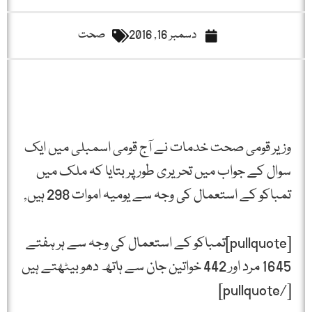
دسمبر 16, 2016
صحت
وزیر قومی صحت خدمات نے آج قومی اسمبلی میں ایک
سوال کے جواب میں تحریری طور پر بتایا کہ ملک میں
تمباکو کے استعمال کی وجہ سے یومیہ اموات 298 ہیں,
[pullquote]تمباکو کے استعمال کی وجہ سے ہر ہفتے
1645 مرد اور 442 خواتین جان سے ہاتھ دھو بیٹھتے ہیں
[/pullquote]