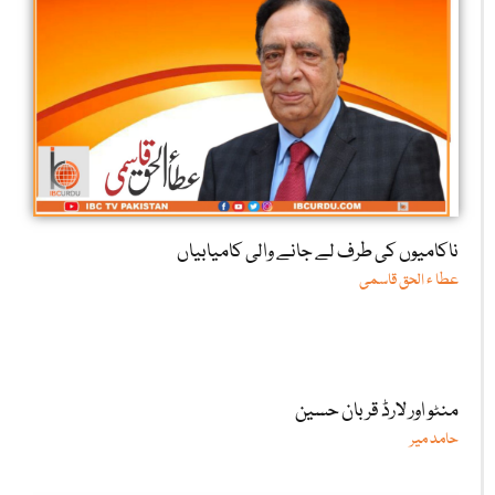
ناکامیوں کی طرف لے جانے والی کامیابیاں
عطا ء الحق قاسمی
منٹو اور لارڈ قربان حسین
حامد میر