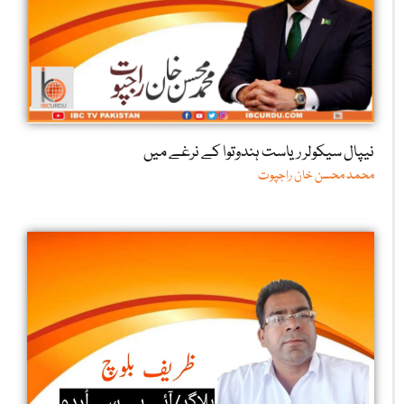
نیپال سیکولر ریاست ہندوتوا کے نرغے میں
محمد محسن خان راجپوت