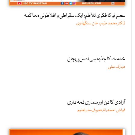
عصرِ نو کا فکری تلاطم: ایک سقراطی و افلاطونی محاکمہ
ڈاکٹر محمد طیب خان سنگھانوی
خدمت کا جذبہ ہی اصل پہچان
مبارک علی
آزادی کا دن اور ہماری ذمہ داری
فیاض احمدرانا،معروف ماہرتعلیم