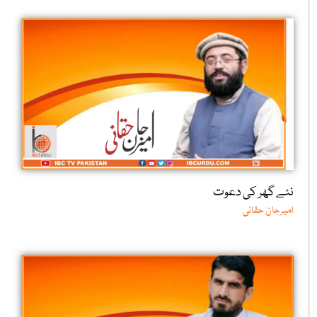
نئے گھر کی دعوت
امیرجان حقانی