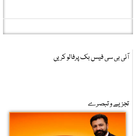
آئی بی سی فیس بک پرفالو کریں
تجزیے و تبصرے