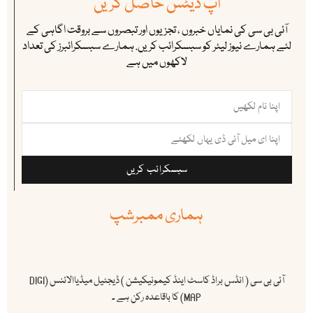
اپ ڈیٹس حاصل کریں
آئی بی سی کی نمایاں خبروں ، تجزیوں اور تبصروں سے بروقت اگاہی کے
لئے ہمارے نیوز لیٹر کو سبسکرائب کریں. ہمارے سبسکرائبرز کی تعداد
لاکھوں میں ہے
سبسکرائب کریں
ہماری ممبرشپ
آئی بی سی ( انڈس براڈ کاسٹ اینڈ کیمونیکیشن ) ڈیجٹیل میڈیاالائنس (DIGI
MAP) کا باقاعدہ رکن ہے ۔