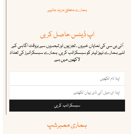
ہمارے متعلق مزید جانیے
اپ ڈیٹس حاصل کریں
آئی بی سی کی نمایاں خبروں ، تجزیوں اور تبصروں سے بروقت اگاہی کے
لئے ہمارے نیوز لیٹر کو سبسکرائب کریں. ہمارے سبسکرائبرز کی تعداد
لاکھوں میں ہے
سبسکرائب کریں
ہماری ممبرشپ