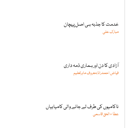
خدمت کا جذبہ ہی اصل پہچان
مبارک علی
آزادی کا دن اور ہماری ذمہ داری
فیاض احمدرانا،معروف ماہرتعلیم
ناکامیوں کی طرف لے جانے والی کامیابیاں
عطا ء الحق قاسمی