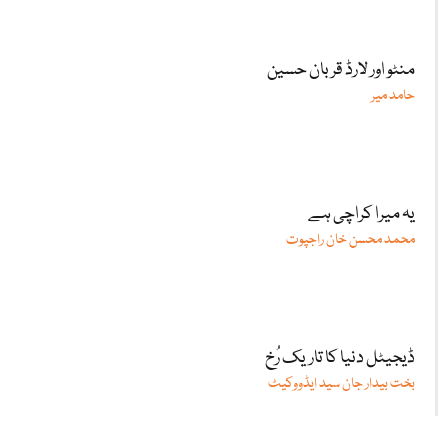
منٹو اور لارڈ قربان حسین
حامد میر
یہ میرا کراچی ہے
محمد محسن خان راجپوت
ڈیجیٹل دنیا کا تاریک رُخ
بخت بیدار جان سید ایڈووکیٹ