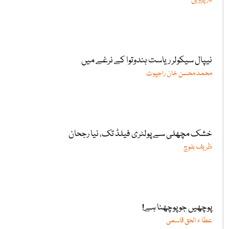
ناز پروین
نیپال سیکولر ریاست ہندوتوا کے نرغے میں
محمد محسن خان راجپوت
خشک مچھلی سے پولٹری فیلڈ تک، نیا رجحان
ظریف بلوچ
پوچھیں جو پوچھنا ہے!
عطا ء الحق قاسمی