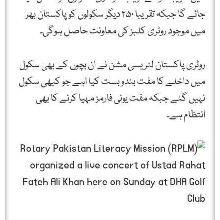
جائے گا جبکہ تقریبا ۲۵۰ دیگر سکولوں کو پاکستان بھر
میں موجود روٹری کلبز کی معاونت حاصل ہوگی۔
روٹری پاکستان لٹریسی مشن نے ان بچوں کے بھی سکول
میں داخلے کا مفت بندوبست کیا اہے جو کبھی سکول
نہیں گئے جبکہ مفت یونی فارمز مہیا کرنے کا بھی
انتظام ہے۔