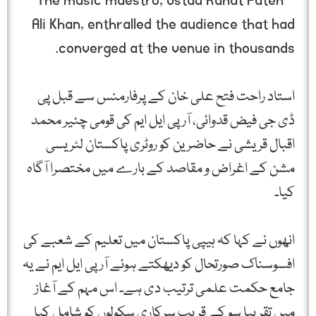
استاد راحت فتح علی خان کے پرفارمنس سے قبل پی
ڈی جی فیض قدوائی، آرپی ایل ایم کی قومی چئیر محمد
اقبال قریشی نے حاضرین کو روٹری پاکستان لٹریسی
مشن کے اغراض و مقاصد کے بارے میں مختصرا آگاہ
کیا۔
انھوں نے کہا کہ ہیپی پاکستان میں تعلیم کے شعبے کی
افسوسناک صورتحال کو دیھکتے ہوئے آر پی ایل ایم نے یہ
جامع حکمت علمی ترتیب دی ہے۔ اس مہم کے آغاز
میں تقریبا سو کے قریب سرکاری سکولوں کو شامل کیا