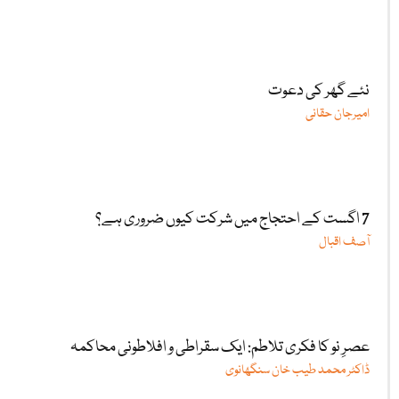
نئے گھر کی دعوت
امیرجان حقانی
7 اگست کے احتجاج میں شرکت کیوں ضروری ہے؟
آصف اقبال
عصرِ نو کا فکری تلاطم: ایک سقراطی و افلاطونی محاکمہ
ڈاکٹر محمد طیب خان سنگھانوی