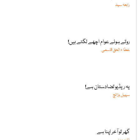
رابعہ سید
روتے ہوئے عوام اچھے لگتے ہیں!
عطا ء الحق قاسمی
یہ ریڈیو تضادستان ہے!
سہیل وڑائچ
گھر تو آخر اپنا ہے