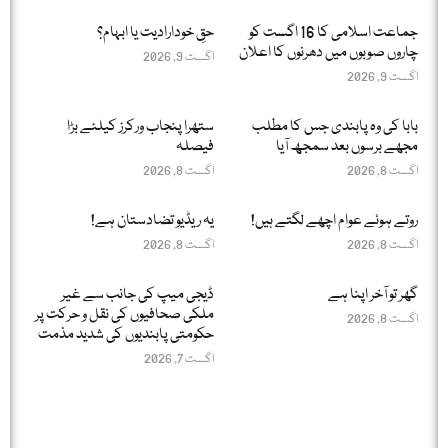
جماعت اسلامی کا 16 اگست کو
حقِ خودارادیت یا ابہام؟
چاروں صوبوں میں دھرنوں کا اعلان
اگست 9, 2026
اگست 9, 2026
بابا کی وہ پابندی جس کا مطلب
ستھرا پنجاب ورکرز کیلئے بڑا
مجھے برسوں بعد سمجھ آیا
فیصلہ
اگست 8, 2026
اگست 8, 2026
روتے ہوئے عوام اچھے لگتے ہیں!
یہ ریڈیو تضادستان ہے!
اگست 8, 2026
اگست 8, 2026
گھر تو آخر اپنا ہے
ڈیجی میپ کی جانب سے غیر
ملکی صحافیوں کی نقل و حرکت پر
اگست 8, 2026
حکومتی پابندیوں کی شدید مذمت
اگست 7, 2026