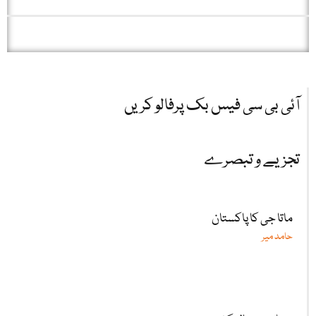
آئی بی سی فیس بک پرفالو کریں
تجزیے و تبصرے
ماتا جی کا پاکستان
حامد میر