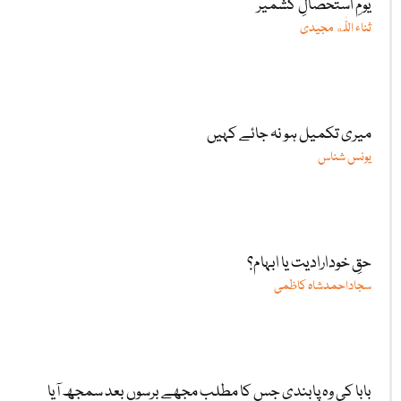
یومِ استحصالِ کشمیر
ثناء اللّٰه مجیدی
میری تکمیل ہو نہ جائے کہیں
یونس شناس
حقِ خودارادیت یا ابہام؟
سجاداحمدشاہ کاظمی
بابا کی وہ پابندی جس کا مطلب مجھے برسوں بعد سمجھ آیا