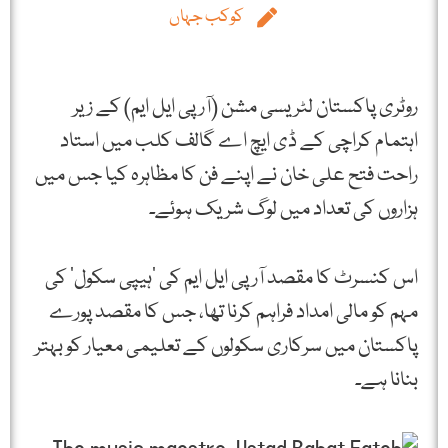
کوکب جہاں
روٹری پاکستان لٹریسی مشن (آر پی ایل ایم) کے زیر
اہتمام کراچی کے ڈی ایچ اے گالف کلب میں استاد
راحت فتح علی خان نے اپنے فن کا مظاہرہ کیا جس میں
ہزاروں کی تعداد میں لوگ شریک ہوئے۔
اس کنسرٹ کا مقصد آر پی ایل ایم کی ’ہیپی سکول‘ کی
مہم کو مالی امداد فراہم کرنا تھا، جس کا مقصد پورے
پاکستان میں سرکاری سکولوں کے تعلیمی معیار کو بہتر
بنانا ہے۔