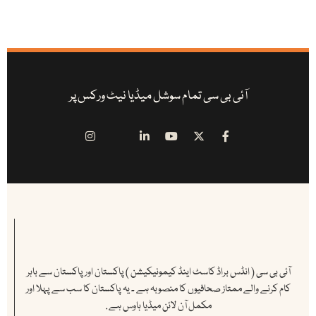
آئی بی سی تمام سوشل میڈیا نیٹ ورکس پر
آئی بی سی ( انڈس براڈ کاسٹ اینڈ کیمونیکیشن ) پاکستان اور پاکستان سے باہر
کام کرنے والے ممتاز صحافیوں کا منصوبہ ہے ۔ یہ پاکستان کا سب سے پہلا اور
مکمل آن لائن میڈیا ہاوس ہے .