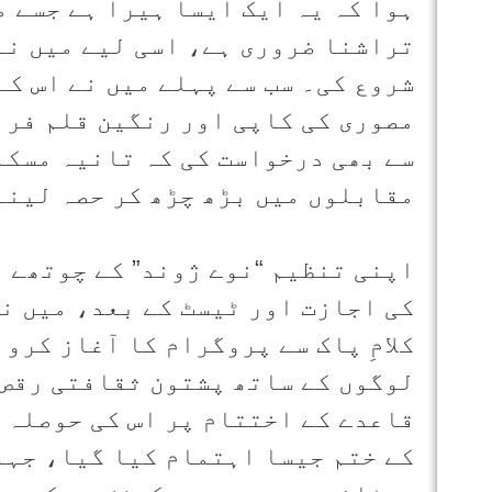
ہوا کہ یہ ایک ایسا ہیرا ہے جسے 
تراشنا ضروری ہے، اسی لیے میں نے
شروع کی۔ سب سے پہلے میں نے اس ک
مصوری کی کاپی اور رنگین قلم فراہ
سے بھی درخواست کی کہ تانیہ مسکا
مقابلوں میں بڑھ چڑھ کر حصہ لینے
اپنی تنظیم “نوے ژوند” کے چوتھے 
کی اجازت اور ٹیسٹ کے بعد، میں نے
کلامِ پاک سے پروگرام کا آغاز کرو
لوگوں کے ساتھ پشتون ثقافتی رقص 
قاعدے کے اختتام پر اس کی حوصلہ ا
کے ختم جیسا اہتمام کیا گیا، جہاں