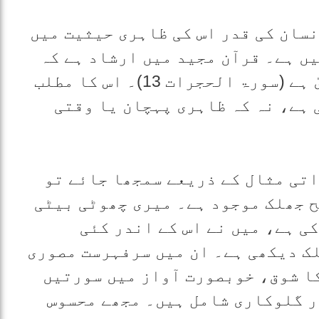
نسان کی قدر اس کی ظاہری حیثیت میں
یں ہے۔ قرآن مجید میں ارشاد ہے کہ
اللہ کے نزدیک عزت کا معیار تقویٰ ہے (سورۃ الحجرات 13)۔ اس کا مطلب
 ہے، نہ کہ ظاہری پہچان یا وقتی
اتی مثال کے ذریعے سمجھا جائے تو
ح جھلک موجود ہے۔ میری چھوٹی بیٹی
ی ہے، میں نے اس کے اندر کئی
ک دیکھی ہے۔ ان میں سرفہرست مصوری
ا شوق، خوبصورت آواز میں سورتیں
ر گلوکاری شامل ہیں۔ مجھے محسوس