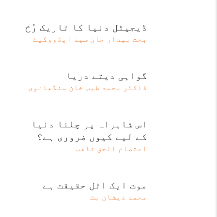
ڈیجیٹل دنیا کا تاریک رُخ
بخت بیدار جان سید ایڈووکیٹ
گواہی دیتے دریا
ڈاکٹر محمد طیب خان سنگھانوی
اس شاہراہ پر چلنا دنیا
کے لیے کیوں ضروری ہے؟
اعتصام الحق ثاقب
موت ایک اٹل حقیقت ہے
محمد ذیشان بٹ