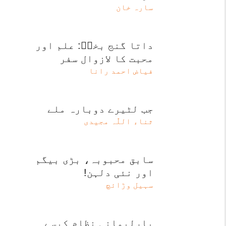
سارہ خان
داتا گنج بخشؒ: علم اور
محبت کا لازوال سفر
فیاض احمد رانا
جب لٹیرے دوبارہ ملے
ثناء اللّٰہ مجیدی
سابق محبوبہ، بڑی بیگم
اور نئی دلہن!
سہیل وڑائچ
پارلیمانی نظام کیسے