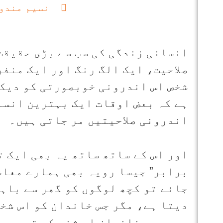
نسیم مندو
انسانی زندگی کی سب سے بڑی حقیقت 
صلاحیت، ایک الگ رنگ اور ایک منفر
شخص اس اندرونی خوبصورتی کو دیکھ
ہے کہ بعض اوقات ایک بہترین انسا
اندرونی صلاحیتیں مر جاتی ہیں۔
اور اس کے ساتھ ساتھ یہ بھی ایک ت
برابر” جیسا رویہ بھی ہمارے معاش
جائے تو کچھ لوگوں کو گھر سے باہ
دیتا ہے، مگر جس خاندان کو اس شخص
ہے، وہی خاندان اس شخص کی قدر سے 