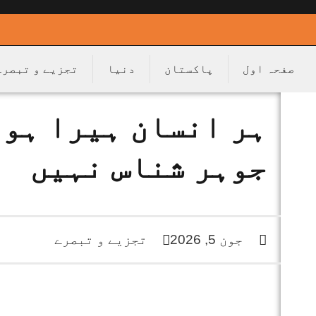
صفحہ اول
پاکستان
دنیا
تجزیے و تبصرے
ہر انسان ہیرا ہوت
جوہر شناس نہیں
جون 5, 2026
تجزیے و تبصرے