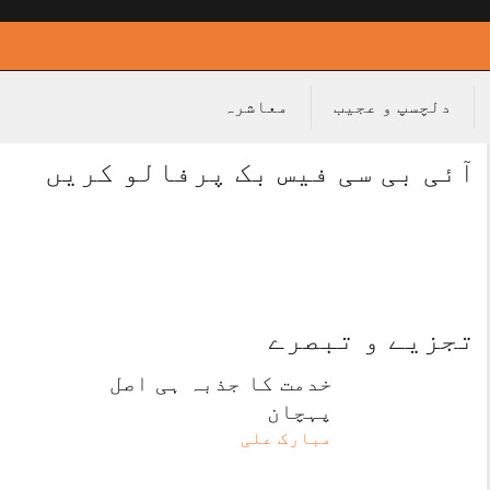
دلچسپ و عجیب
معاشرہ
آئی بی سی فیس بک پرفالو کریں
تجزیے و تبصرے
خدمت کا جذبہ ہی اصل
پہچان
مبارک علی