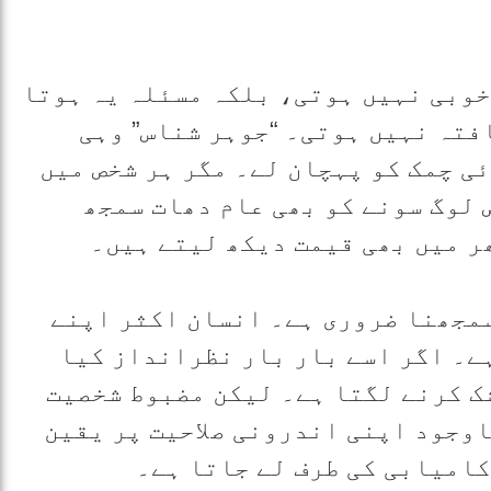
خوبی نہیں ہوتی، بلکہ مسئلہ یہ ہوتا
فتہ نہیں ہوتی۔ “جوہر شناس” وہی
ی چمک کو پہچان لے۔ مگر ہر شخص میں
 لوگ سونے کو بھی عام دھات سمجھ
ر میں بھی قیمت دیکھ لیتے ہیں۔
مجھنا ضروری ہے۔ انسان اکثر اپنے
ے۔ اگر اسے بار بار نظرانداز کیا
شک کرنے لگتا ہے۔ لیکن مضبوط شخصیت
اوجود اپنی اندرونی صلاحیت پر یقین
کامیابی کی طرف لے جاتا ہے۔