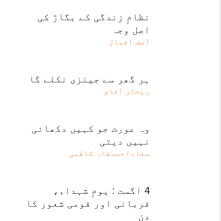
نظامِ زندگی کے بگاڑ کی
اصل وجہ
آصف اقبال
ہر گھر سے جینزی نکلے گا
ریحان آفاق
وہ عورت جو کہیں دکھائی
نہیں دیتی
سجاداحمدشاہ کاظمی
4 اگست : یومِ شہداء،
قربانی اور قومی شعور کا
دن