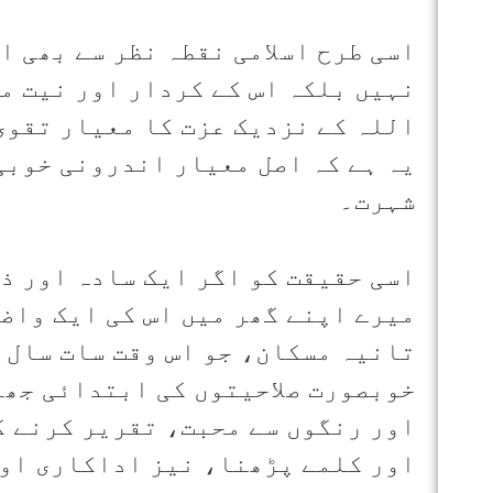
اسی طرح اسلامی نقطہ نظر سے بھی ا
نہیں بلکہ اس کے کردار اور نیت م
یہ ہے کہ اصل معیار اندرونی خوبی
شہرت۔
اسی حقیقت کو اگر ایک سادہ اور ذ
میرے اپنے گھر میں اس کی ایک واض
تانیہ مسکان، جو اس وقت سات سال ک
خوبصورت صلاحیتوں کی ابتدائی جھل
اور رنگوں سے محبت، تقریر کرنے ک
اور کلمے پڑھنا، نیز اداکاری او