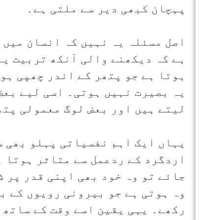
پہچان کبھی دیر سے ملتی ہے۔
اصل مسئلہ یہ نہیں کہ انسان میں 
ہے کہ دیکھنے والی آنکھ تربیت یا
ہوتا ہے جو پتھر کے اندر چھپی ہوئ
یہ بصیرت نہیں ہوتی۔ اسی لیے بعض
لیتے ہیں اور بعض لوگ معمولی پتھ
یہاں ایک اہم نفسیاتی پہلو بھی س
اردگرد کے ردعمل سے متاثر ہوتا ہ
جائے تو وہ خود بھی اپنی قدر پر 
وہ ہوتی ہے جو بیرونی رویوں کے ب
رکھے۔ یہی یقین اسے وقت کے ساتھ 