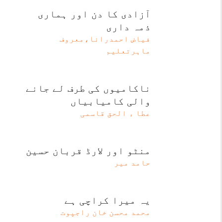
آزادی کا دن اور ہماری
ذمہ داری
فیاض احمدرانا،معروف
ماہرتعلیم
ناکامیوں کی طرف لے جانے
والی کامیابیاں
عطا ء الحق قاسمی
منٹو اور لارڈ قربان حسین
حامد میر
یہ میرا کراچی ہے
محمد محسن خان راجپوت