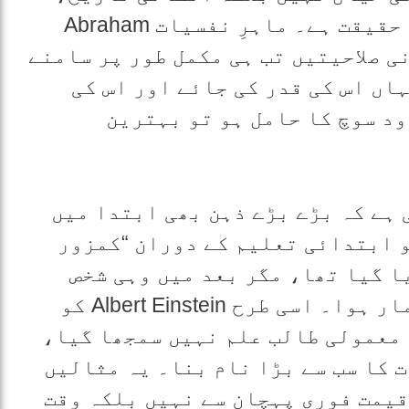
نفسیات اور سماجیات کی ایک گہری حقیقت ہے۔ ماہرِ نفسیات Abraham
رونی صلاحیتیں تب ہی مکمل طور پر سامنے
اں اس کی قدر کی جائے اور اس کی
د سوچ کا حامل ہو تو بہترین
 ہے کہ بڑے بڑے ذہن بھی ابتدا میں
نداز ہوئے۔ Thomas Edison کو ابتدائی تعلیم کے دوران “کمزور
ا گیا تھا، مگر بعد میں وہی شخص
دنیا کے عظیم ترین موجدوں میں شمار ہوا۔ اسی طرح Albert Einstein کو
معمولی طالب علم نہیں سمجھا گیا،
 کا سب سے بڑا نام بنا۔ یہ مثالیں
قیمت فوری پہچان سے نہیں بلکہ وقت