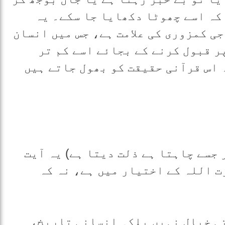
اکہ اسے چھوٹا دکھایا جا سکے۔ یہ
ی کمزوری کی علامت ہے، جس میں انسان
ر قبول کرنے کے بجائے اسے کم تر
 اس قرآنی حقیقت کو بھول جاتے ہیں
 جسے چاہتا ہے ذلت دیتا ہے) یہ آیت
ت اللہ کے اختیار میں ہے، نہ کہ
ی خیال نہیں بلکہ انسانی تاریخ،