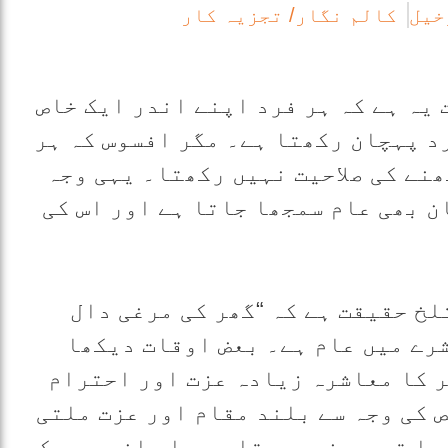
خیل
کالم نگار/ تجزیہ کار
یہ ہے کہ ہر فرد اپنے اندر ایک خاص
د پہچان رکھتا ہے۔ مگر افسوس کہ ہر
نے کی صلاحیت نہیں رکھتا۔ یہی وجہ
ن بھی عام سمجھا جاتا ہے اور اس کی
لخ حقیقت ہے کہ “گھر کی مرغی دال
رے میں عام ہے۔ بعض اوقات دیکھا
ر کا معاشرہ زیادہ عزت اور احترام
 کی وجہ سے بلند مقام اور عزت ملتی
یا تو بے خبر رہتا ہے یا جان بوجھ کر