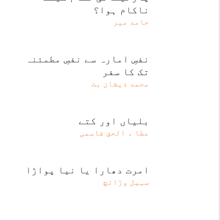
ناکام ہوا؟
حامد میر
نفسِ امارہ سے نفسِ مطمئنہ
تک کا سفر
محمد ذیشان بٹ
بلیاں اور کتے
عطا ء الحق قاسمی
امرت دھارا یا نیا پواڑا
سہیل وڑائچ