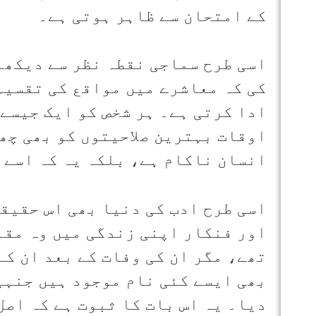
کے امتحان سے ظاہر ہوتی ہے۔
کی کہ معاشرے میں مواقع کی تقسیم
ادا کرتی ہے۔ ہر شخص کو ایک جیسے
اوقات بہترین صلاحیتوں کو بھی چھپ
انسان ناکام ہے، بلکہ یہ کہ اسے ا
اسی طرح ادب کی دنیا بھی اس حقیق
اور فنکار اپنی زندگی میں وہ مقام
تھے، مگر ان کی وفات کے بعد ان کے
بھی ایسے کئی نام موجود ہیں جنہیں
دیا۔ یہ اس بات کا ثبوت ہے کہ اصل