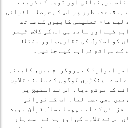
مناسب رہنمائی اور توجہ کے ذریعے
 باقاعدہ طور پر اس کی حوصلہ افزائی
ے لیے عام تعلیمی کاپیوں کے ساتھ
م کیے اور ساتھ ہی اس کی کلاس ٹیچر
ن کو اسکول کی تقاریب اور مختلف
 کے مواقع فراہم کیے جائیں۔
امن ایوارڈ کے پروگرام میں، کابینہ
 اسے سینکڑوں لوگوں کے سامنے تلاوتِ
انے کا موقع دیا۔ اس نے اسٹیج پر
میں بھی حصہ لیا۔ اس کے نورانی
فزائی کے لیے پچھلے سال قرآنِ مجید
 اس نے تلاوت کی اور ہم نے اسے ہار