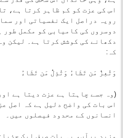
اس کی عزت کو کم ظاہر کرتا ہے، ت
رویہ دراصل ایک نفسیاتی اور سماج
دوسروں کی کامیابی کو مکمل طور پ
دکھانے کی کوشش کرتا ہے۔ لیکن وہ
کہ:
وَتُعِزُّ مَن تَشَاءُ وَتُذِلُّ مَن تَشَاءُ
(وہ جسے چاہتا ہے عزت دیتا ہے اور
اس بات کی واضح دلیل ہے کہ اصل عز
انسانوں کے محدود فیصلوں میں۔
مزید برآں، یہ بات صرف ایک جذبات