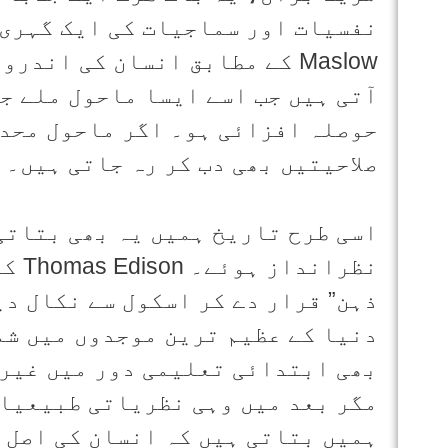
Maslow کے مطابق انسان کی اند
آتی ہیں جب اسے ایسا ماحول ملے جہ
حوصلہ افزائی ہو۔ اگر ماحول محدو
صلاحیتیں بھی دب کر رہ جاتی ہیں۔
اسی طرح تاریخ ہمیں یہ بھی بتاتی
نظرا
ذہن” قرار دے کر اسکول سے نکال دی
بھی ابتدائی تعلیمی دور میں غیر 
مگر بعد میں وہی نظریاتی طبیعیات
ہمیں بتاتی ہیں کہ انسان کی اصل 