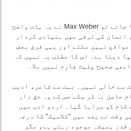
اسی طرح سماجی نقطہ نظر سے دیکھا جائے تو Max Weber نے یہ بات واضح
 انسان کی ترقی میں بنیادی کردار
 مواقع نہیں ملتے اور یہی فرق بعض
ا دیتا ہے۔ اس کا مطلب یہ نہیں کہ
بھی صحیح پلیٹ فارم نہیں ملا۔
ت سے خالی نہیں۔ بہت سے شاعر، ادیب
 حاصل نہ کر سکے جس کے وہ حق دار
 کام کو سراہا گیا۔ اردو ادب میں
 وقت نے بعد میں “کلاسیک” کا درجہ
 قدر ہمیشہ موجود رہتی ہے، مگر