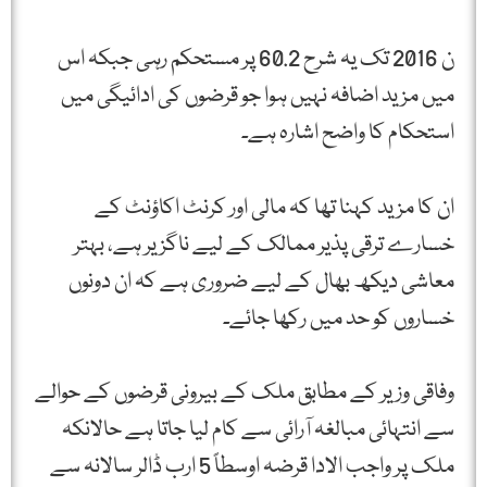
ن 2016 تک یہ شرح 60.2 پر مستحکم رہی جبکہ اس
میں مزید اضافہ نہیں ہوا جو قرضوں کی ادائیگی میں
استحکام کا واضح اشارہ ہے۔
ان کا مزید کہنا تھا کہ مالی اور کرنٹ اکاؤنٹ کے
خسارے ترقی پذیر ممالک کے لیے ناگزیر ہے، بہتر
معاشی دیکھ بھال کے لیے ضروری ہے کہ ان دونوں
خساروں کو حد میں رکھا جائے۔
وفاقی وزیر کے مطابق ملک کے بیرونی قرضوں کے حوالے
سے انتہائی مبالغہ آرائی سے کام لیا جاتا ہے حالانکہ
ملک پر واجب الادا قرضہ اوسطاً 5 ارب ڈالر سالانہ سے