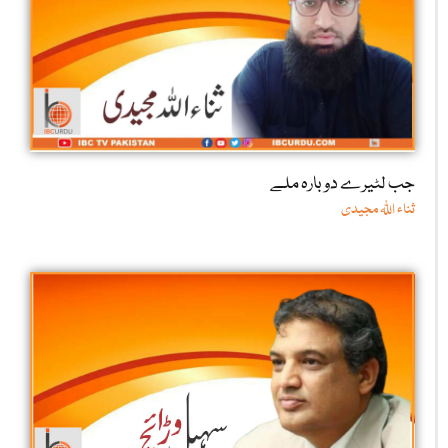
جب لٹیرے دوبارہ ملے
ثناء اللّٰہ مجیدی