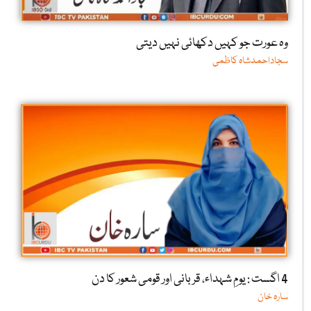
وہ عورت جو کہیں دکھائی نہیں دیتی
سجاداحمدشاہ کاظمی
4 اگست : یومِ شہداء، قربانی اور قومی شعور کا دن
سارہ خان