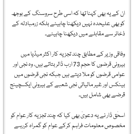
ان کے یہ بھی کہنا تھا کہ اسی طرح سروسنگ کے بوجھ
کو بھی علیحدہ نہیں دیکھنا چاہیئے بلکہ زرمبادلہ کے
ذخائر سے مقابلے میں دیکھنا چاہیئے۔
وفاقی وزیر کے مطابق چند تجزیہ کار اکثر میڈیا میں
بیرونی قرضوں کا حجم 73 ارب ڈالر بتاتے ہیں، وہ نجی اور
عوامی قرضوں کو ملا دیتے ہیں جبکہ نجی قرضوں میں
بینکس اور غیر مالیاتی نجی شعبے کے بیرونی ایکسچینج
قرضے بھی شامل ہیں۔
اسحٰق ڈار نے یہ دعویٰ بھی کیا کہ چند تجزیہ کار عوام کو
مخصوص معلومات فراہم کرکے عوام کو گمراہ کررہے