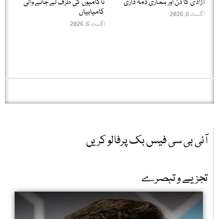
آزادی کا دن اور ہماری ذمہ داری
ناکامیوں کی طرف لے جانے والی
کامیابیاں
اگست 6, 2026
اگست 6, 2026
آئی بی سی فیس بک پرفالو کریں
تجزیے و تبصرے