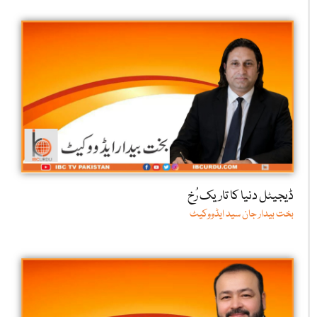
ڈیجیٹل دنیا کا تاریک رُخ
بخت بیدار جان سید ایڈووکیٹ