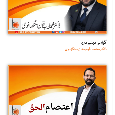
گواہی دیتے دریا
ڈاکٹر محمد طیب خان سنگھانوی