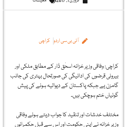
فروری 1, 2017
معیشت
آئی بی سی اردو
کراچی
کراچی: وفاقی وزیر خزانہ اسحٰق ڈار کے مطابق ملکی اور
بیرونی قرضوں کی ادائیگی کی صورتحال بہتری کی جانب
گامزن یے جبکہ پاکستان کے دیوالیہ ہونے کی پیش
گوئیاں ختم ہوچکی ہیں۔
مختلف خدشات اور تنقید کا جواب دیتے ہوئے وفاقی
وزیر خزانہ نے اپنی حکومت اور اس سے قبل حکمرانوں