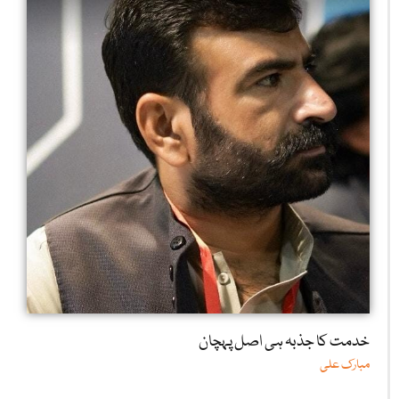
خدمت کا جذبہ ہی اصل پہچان
مبارک علی