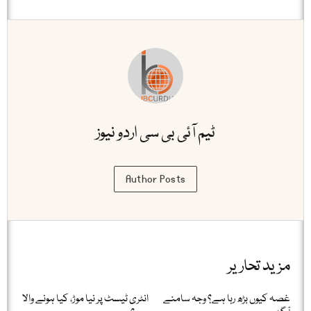
ٹیم آئی بی سی اردو نیوز
Author Posts
مزید تحاریر
غصہ کیوں بڑھ رہا ہے؟ وجہ سامنے
انٹری ٹیسٹ پر نیا موڑ، کیا ہونے والا