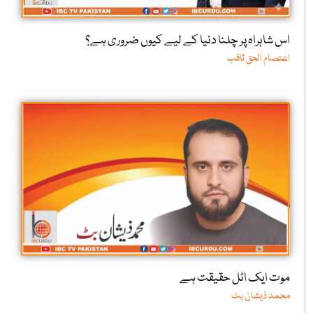
اس شاہراہ پر چلنا دنیا کے لیے کیوں ضروری ہے؟
اعتصام الحق ثاقب
موت ایک اٹل حقیقت ہے
محمد ذیشان بٹ