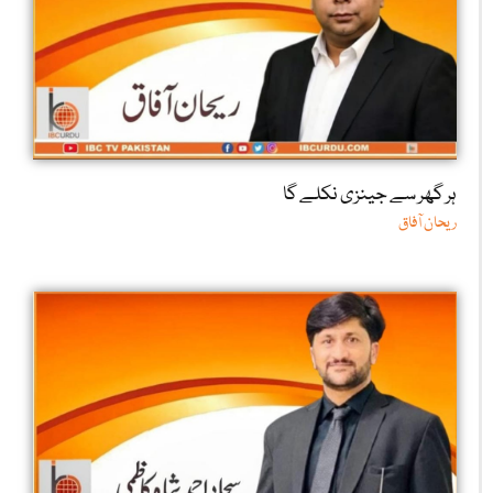
ہر گھر سے جینزی نکلے گا
ریحان آفاق