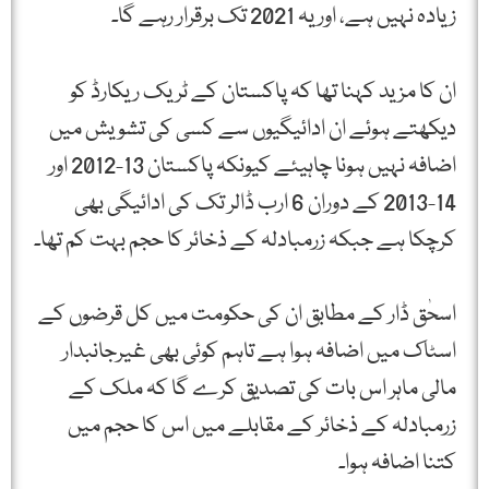
زیادہ نہیں ہے، اور یہ 2021 تک برقرار رہے گا۔
ان کا مزید کہنا تھا کہ پاکستان کے ٹریک ریکارڈ کو
دیکھتے ہوئے ان ادائیگیوں سے کسی کی تشویش میں
اضافہ نہیں ہونا چاہیئے کیونکہ پاکستان 13-2012 اور
14-2013 کے دوران 6 ارب ڈالر تک کی ادائیگی بھی
کرچکا ہے جبکہ زرمبادلہ کے ذخائر کا حجم بہت کم تھا۔
اسحٰق ڈار کے مطابق ان کی حکومت میں کل قرضوں کے
اسٹاک میں اضافہ ہوا ہے تاہم کوئی بھی غیرجانبدار
مالی ماہر اس بات کی تصدیق کرے گا کہ ملک کے
زرمبادلہ کے ذخائر کے مقابلے میں اس کا حجم میں
کتنا اضافہ ہوا۔