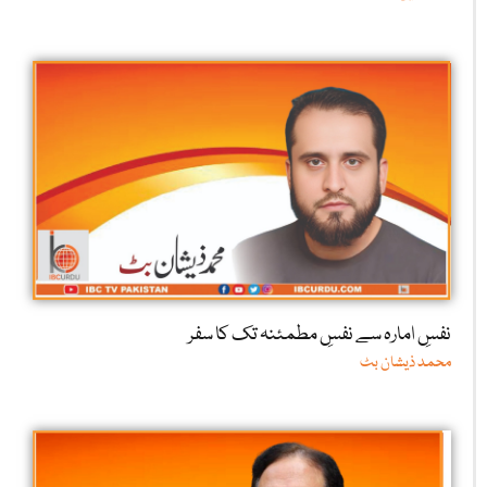
نفسِ امارہ سے نفسِ مطمئنہ تک کا سفر
محمد ذیشان بٹ