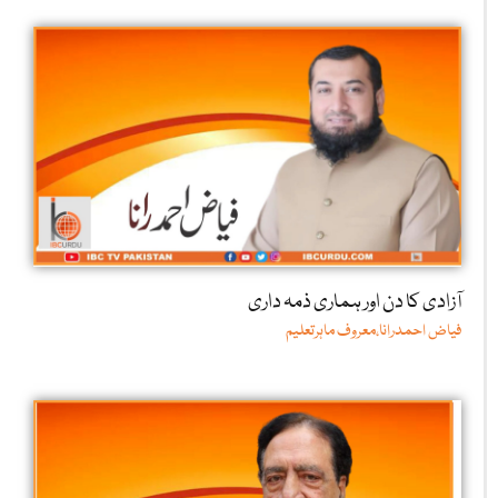
آزادی کا دن اور ہماری ذمہ داری
فیاض احمدرانا،معروف ماہرتعلیم