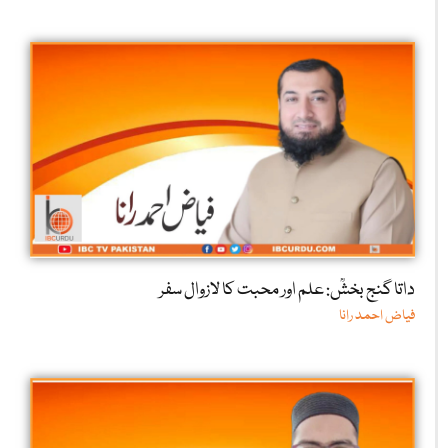
داتا گنج بخشؒ: علم اور محبت کا لازوال سفر
فیاض احمد رانا