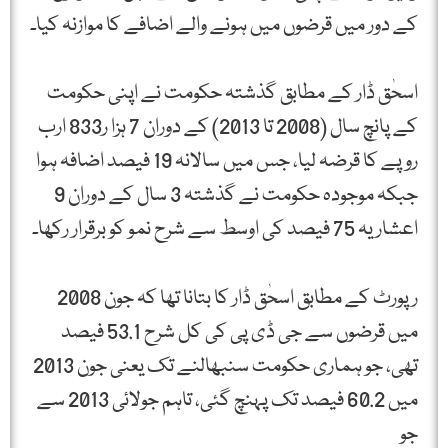
کے دور میں قرضوں میں ہونے والے اضافے کا موازنہ کیا۔
اسحٰق ڈار کے مطابق گذشتہ حکومت نے اپنی حکومت
کے پانچ سال (2008 تا 2013) کے دوران 7 ہزا ر833 ارب
روپے کا قرضہ لیا، جس میں سالانہ 19 فیصد اضافہ ہوا
جبکہ موجودہ حکومت نے گذشتہ 3 سال کے دوران 9
اعشاریہ 75 فیصد کی اوسط سے شرح نمو کو برقرار رکھا۔
رپورٹ کے مطابق اسحٰق ڈار کا بتانا تھا کہ جون 2008
میں قرضوں سے جی ڈی پی کی کل شرح 53.1 فیصد
تھی، جو ہماری حکومت سنبھالنے تک یعنی جون 2013
میں 60.2 فیصد تک پہنچ گئی، تاہم جولائی 2013 سے
جو