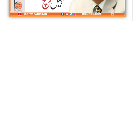
امرت دھارا یا نیا پواڑا
سہیل وڑائچ
آئی بی سی تمام سوشل میڈیا نیٹ ورکس پر