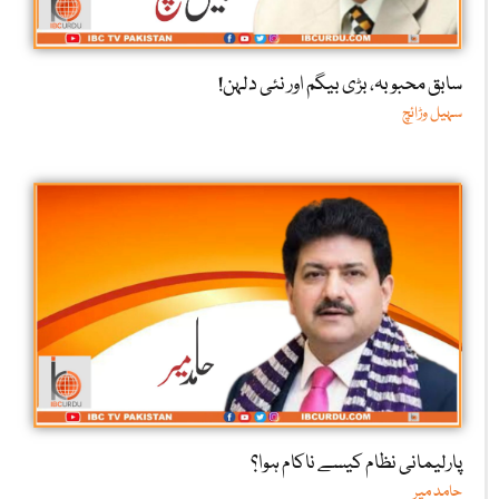
سابق محبوبہ، بڑی بیگم اور نئی دلہن!
سہیل وڑائچ
پارلیمانی نظام کیسے ناکام ہوا؟
حامد میر