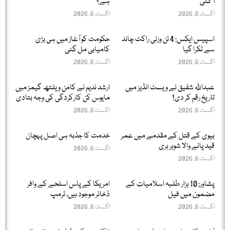
آ گئی
ہے؟
اگست 6, 2026
اگست 6, 2026
اسپیس ایکس: 4 ٹن وزنی راکٹ چاند
حکومت کو آغاز میں ہی بڑی
سے ٹکرا گیا
کامیابی مل گئی
اگست 6, 2026
اگست 6, 2026
عبداللّٰہ شفیق نے ویسٹ انڈیز میں
ارشد ندیم نے کامن ویلتھ گیمز میں
تاریخ رقم کر دی!
مایوس کن کارکردگی کی وجہ بتادی
اگست 6, 2026
اگست 6, 2026
بیوی کے قتل کے مقدمے میں عمر
خدمت کا جذبہ ہی اصل پہچان
قید پانے والا شوہر بری
اگست 6, 2026
اگست 6, 2026
پشاور: 10 ہزار طلبہ اسلامیات کے
امریکا کے پاس اسلحے کے وافر
مضمون میں فیل
ذخائر موجود ہیں، ٹرمپ
اگست 6, 2026
اگست 6, 2026