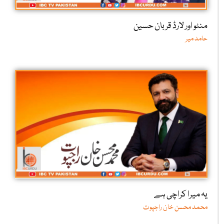
منٹو اور لارڈ قربان حسین
حامد میر
یہ میرا کراچی ہے
محمد محسن خان راجپوت