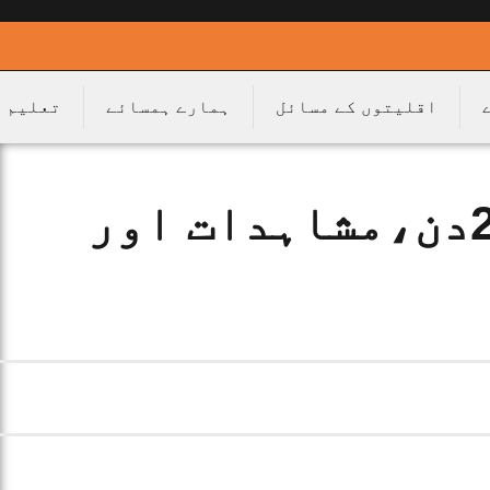
اقلیتوں کے مسائل
ہمارے ہمسائے
تعلیم
وادی کشمیر میں 20دن،مشاہدات اور