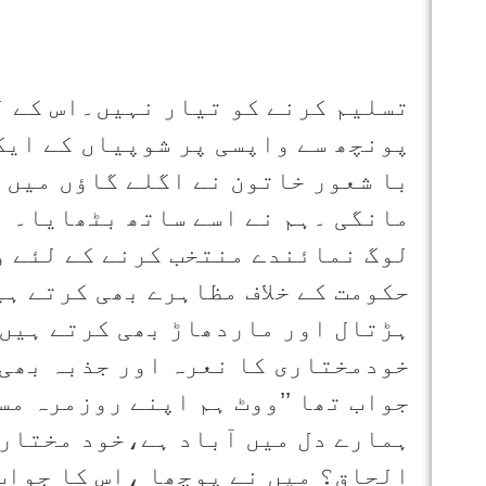
تسلیم کرنے کو تیار نہیں۔اس کے ل
پونچھ سے واپسی پر شوپیاں کے ایک
با شعور خاتون نے اگلے گاؤں میں ج
مانگی ۔ہم نے اسے ساتھ بٹھایا۔ ا
لوگ نمائندے منتخب کرنے کے لئے و
حکومت کے خلاف مظاہرے بھی کرتے ہ
ہڑتال اور ماردھاڑ بھی کرتے ہیں،
خودمختاری کا نعرہ اور جذبہ بھی 
جواب تھا
’’ووٹ ہم اپنے روزمرہ مس
ہمارے دل میں آباد ہے،خود مختاری
الحاق؟ میں نے پوچھا ،اس کا جواب