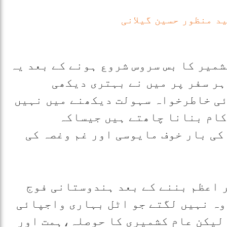
ید منظور حسین گیلانی
مبر2017تک وادی کشمیر کا بس سروس شروع ہونے کے بعد یہ
ر سفر پر میں نے بہتری دیکھی
سے کوئی خاطرخواہ سہولت دیکھنے میں نہیں
کام بنانا چاھتے ہیں جیساکہ
 کی بار خوف مایوسی اور غم وغصہ کی
 اعظم بننے کے بعد ہندوستانی فوج
وہ نہیں لگتے جو اٹل بہاری واجپائی
 لیکن عام کشمیری کا حوصلہ،ہمت اور