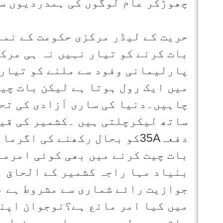
چھوڑکر عام لوگوں کی ہمدردیوں سے
حریت کے لیڈر مرکزی حکومت کے نما
بات کرنے کو تیار نہیں نہ ہی مرک
پارلیمانی وفود سے ملنے کو تیار 
میں ایک رول ہوتا ہے لیکن بات چی
چاہیں۔دنیا کی ساری آزادی کی تح
دفعہ35Aکو بحال رکھنے کی اگ
بات چیت کرنے میں بھی کوئی امرما
بنیاد مہا راجہ کشمیر کے الحاق ن
جوازیت رائے شماری سے مشروط ہے ،
میں کیا امر مانع ہے؟نوجوان اپن
ہاتھ میں لے رہے ہیں اور یہ نسل