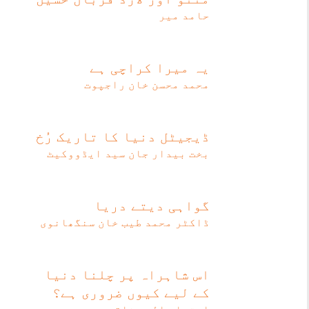
حامد میر
یہ میرا کراچی ہے
محمد محسن خان راجپوت
ڈیجیٹل دنیا کا تاریک رُخ
بخت بیدار جان سید ایڈووکیٹ
گواہی دیتے دریا
ڈاکٹر محمد طیب خان سنگھانوی
اس شاہراہ پر چلنا دنیا
کے لیے کیوں ضروری ہے؟