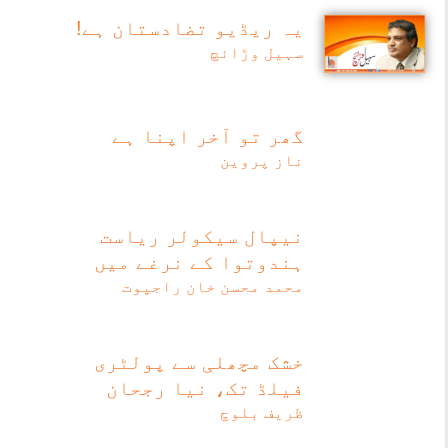
یہ ریڈیو تضادستان ہے!
سہیل وڑائچ
گھر تو آخر اپنا ہے
ناز پروین
نیپال سیکولر ریاست
ہندوتوا کے نرغے میں
محمد محسن خان راجپوت
خشک مچھلی سے پولٹری
فیلڈ تک، نیا رجحان
ظریف بلوچ