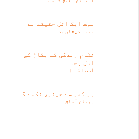
اعتصام الحق ثاقب
موت ایک اٹل حقیقت ہے
محمد ذیشان بٹ
نظامِ زندگی کے بگاڑ کی
اصل وجہ
آصف اقبال
ہر گھر سے جینزی نکلے گا
ریحان آفاق