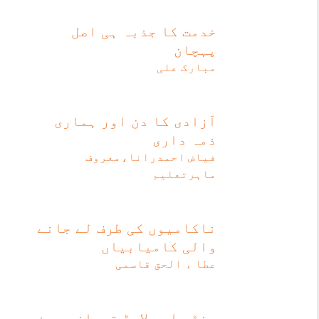
خدمت کا جذبہ ہی اصل
پہچان
مبارک علی
آزادی کا دن اور ہماری
ذمہ داری
فیاض احمدرانا،معروف
ماہرتعلیم
ناکامیوں کی طرف لے جانے
والی کامیابیاں
عطا ء الحق قاسمی
منٹو اور لارڈ قربان حسین