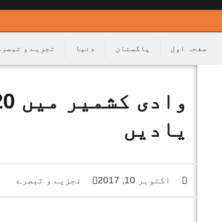
صفحہ اول
پاکستان
دنیا
تجزیے و تبصرے
یادیں
اکتوبر 10, 2017
تجزیے و تبصرے