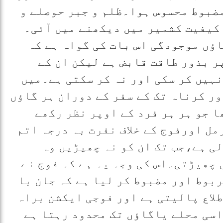
ضبوط محسوس ہوا۔ظلم و جبر حوصلے و
 کیفیت کشمیر میں دیکھنے میں آئی۔
اؤں موجودگی اس بات کی گواہ ہے کہ
ر بذور طاقت قابض ہے لیکن ان کے
نہیں کر سکی اور نہ کر سکتی ہے۔میں
ر کرناہ تک کے سفر کے دوران ہر گاؤں
ھا
جو ہر ہر فرد کے اوپر نظر رکھے
ل اورفوج کے خلاف نفرت بہ درجہ اتم
ی ہے،جب تک ان کو نہ چھیڑیں وہ
 چھیڑتی۔اس کی وجہ یہ ہے کہ فوج نے
بوط اور مضبوط کر لیا ہے کہ جان با
لاع پالیتی ہے اور فوجی ایکشن براہ
اسی محلے یاگاؤں تک محدود رہتا ہے