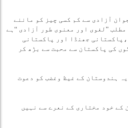
وان آزادی سے کم کسی چیز کو ماننے
مطلب ’’لغوی اور معنوی طور آزادی ‘‘ہے
،پاکستانی جھنڈا اور پاکستانی
وں کی پاکستان سے محبت سے بڑھ کر
یہ ہندوستان کے غیظ وغضب کو دعوت
کے خود مختاری کے نعرے سے نہیں