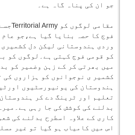
جو ان کی پناہ گاہ ہے۔
فوج کا حصہ بنایا گیا ہے،جو عام 
وردی ہندوستانی لیکن دل کشمیری ہ
کو قومی فوج کہتی ہے۔لوگوں کو ب
میں بھرتی کر کے زہن وضمیر کو بدل
کشمیر ی نوجوانوں کو ہزاروں کی ت
ہندوستان کی یونیورسٹیوں اورٹیک
تعلیم اور ٹرینگ دے کر ہندوستان 
بدلنے کی کوشش کی جا رہی ہے۔میرے
کاری کے علاوہ اسطرح بدلنے کی شع
اس میں کامیاب ہو گیا تو غیر مسل