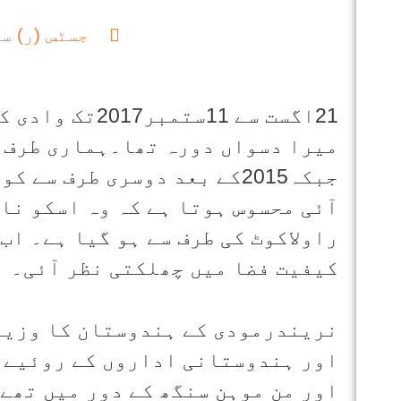
جسٹس (ر) س
21اگست سے 11ست
میرا دسواں دورہ تھا۔ہماری طرف ہ
جبکہ2015کے بعد دوسری طرف 
آئی محسوس ہوتا ہے کہ وہ اسکو نا
راولاکوٹ کی طرف سے ہو گیا ہے۔ اب
کیفیت فضا میں چھلکتی نظر آئی۔
نریندرمودی کے ہندوستان کا وزیر
اور ہندوستانی اداروں کے روئیے 
اور من موہن سنگھ کے دور میں تھے