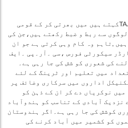
مقامی لوگوں کو Territorial ArmyجسےTAکہتے ہیں میں بھرتی کر کے قومی
لوگوں سے ربط و ضبط رکھتے ہیں،جن کی
یں ,تاہم وہ کام وہی کرتی ہے جو ان
ارڈر سیکورٹی فورس ،سی ۔آر۔پی ۔ایف
نے کی شعوری کو شش کی جا رہی ہے۔
عداد میں تعلیم اور ٹرینگ کے لئے
نیکل اداروں میں سرکاری وضائف پر
میں نوکریاں دے کر ان کے ذہن کو
 نزدیک آبادی کے تناسب کو ہندوآباد
وری کوشش کی جا رہی ہے۔اگر ہندوستان
موں کو کشمیر میں آباد کرنے کی