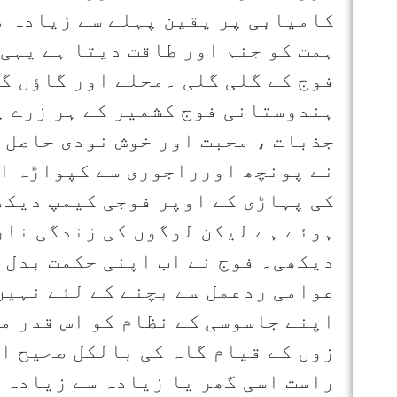
کامیابی پر یقین پہلے سے زیادہ م
ہمت کو جنم اور طاقت دیتا ہے یہی
فوج کے گلی گلی ۔محلے اور گاؤں گ
ہندوستانی فوج کشمیر کے ہر زرے پ
جذبات ، محبت اور خوش نودی حاصل 
نے پونچھ اورراجوری سے کپواڑہ او
کی پہاڑی کے اوپر فوجی کیمپ دیک
ہوئے ہے لیکن لوگوں کی زندگی نارم
دیکھی۔ فوج نے اب اپنی حکمت بدل ل
عوامی ردعمل سے بچنے کے لئے نہیں
اپنے جاسوسی کے نظام کو اس قدر مر
زوں کے قیام گاہ کی بالکل صحیح اط
راست اسی گھر یا زیادہ سے زیادہ 