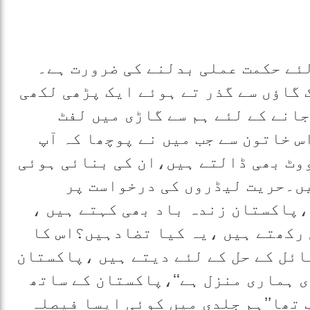
ئے حکمت عملی بدلنے کی ضرورت ہے۔
 گاؤں سے گذر تے ہوئے ایک پڑھی لکھی
انے کے لئے ہم سے گاڑی میں لفٹ
س خاتون سے جب میں نے پوچھا کہ آپ
وٹ بھی ڈالتے ہیں،ان کی بنائی ہوئی
یں۔حریت لیڈروں کی درخواست پر
پاکستان زندہ باد بھی کہتے ہیں ،
رکھتے ہیں ،یہ کیا تضادہیں؟اس کا
ائل کے حل کے لئے دیتے ہیں ،پاکستان
 ہماری منزل ہے‘‘،پاکستان کے ساتھ
 تھا’’ہم جلدی میں کوئی ایسا فیصلہ