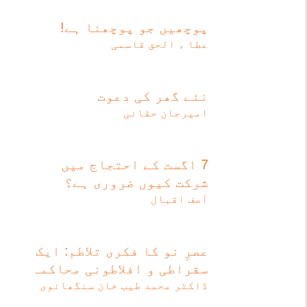
پوچھیں جو پوچھنا ہے!
عطا ء الحق قاسمی
نئے گھر کی دعوت
امیرجان حقانی
7 اگست کے احتجاج میں
شرکت کیوں ضروری ہے؟
آصف اقبال
عصرِ نو کا فکری تلاطم: ایک
سقراطی و افلاطونی محاکمہ
ڈاکٹر محمد طیب خان سنگھانوی