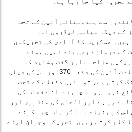
 محروم کیا جا رہا ہے۔
ئندوں سے ہندوستانی آئین کے تحت
ز کے دیگر سیاسی لیڈروں اور
ہیں۔ عسکریت کا آزادی کی تحریکوں
ت کے دروازے بھی بند نہیں ہونے
ریکیں مزاحمت اور گفت وشنید کو
ساتھ لیکرچلتی ہیں ۔کشمیر کی قیادت آئین کی دفعہ 370اور اس کی ذیلی
رمانگ کرتی ہے، تو انہی دفعات کے تحت
نع نہیں ہونا چاہئے۔ان دفعات کی
امے پر ہے اور الحاق کی منظوری اور
اس کو بنیاد بنا کر بات چیت کرنے
ا کام کرتے رہیں۔تحریک نوجوان اپنے