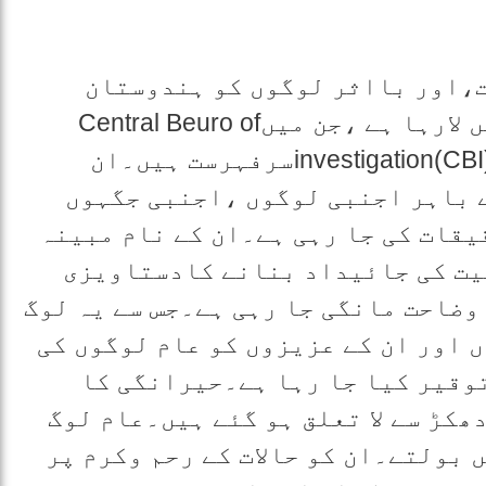
،اور بااثر لوگوں کو ہندوستان
مرکزی اداروں کی قانونی گرفت میں لارہا ہے ،جن میںCentral Beuro of
investigation(CBI)،National Investigating Agency(NIA)سرفہرست ہیں۔ان
 باہر اجنبی لوگوں ،اجنبی جگہوں
یقات کی جا رہی ہے۔ان کے نام مبینہ
یت کی جائیداد بنانے کادستاویزی
وضاحت مانگی جا رہی ہے۔جس سے یہ لوگ
 اور ان کے عزیزوں کو عام لوگوں کی
وقیر کیا جا رہا ہے۔حیرانگی کا
دھکڑ سے لا تعلق ہو گئے ہیں۔عام لوگ
 بولتے۔ان کو حالات کے رحم وکرم پر