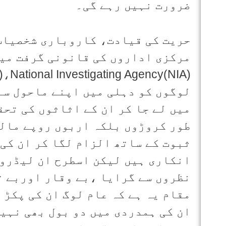
ضرورت نہیں رہے گی۔
حریت کی قیادت، کاروباری شخصیات
لوگوں کو دہلی میں اپنے ماحول سے
میں لے جا کر ان کے اثاثوں کی تحق
طور کروڑوں بلکہ اربوں روپے مال
ثبوت کے ساتھ الزام لگا کر ان کی 
انکاری ہیں لیکن اسطرح ان لیڈروں
نظروں سے گرایا ،بے وقار اوربے ت
مقام یہ ہے کہ عام لوگ ان کی پکڑ 
ان کی ہمدردی میں دو بول بھی نہیں