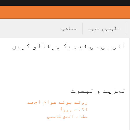
دلچسپ و عجیب
معاشرہ
آئی بی سی فیس بک پرفالو کریں
تجزیے و تبصرے
روتے ہوئے عوام اچھے
لگتے ہیں!
عطا ء الحق قاسمی