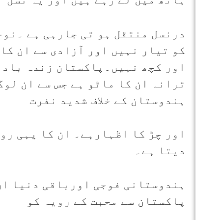
درنسل منتقل ہو تی جارہی ہے ۔نوج
کو تیار نہیں اور آزادی سے ان کا 
اور کچھ نہیں۔پاکستان زندہ باد 
ترانہ ان کا ماٹو ہے جس سے ان لوگ
ہندوستان کے خلاف شدید نفرت
اور چڑ کا اظہارہے۔ ان کا یہی رو
دیتا ہے۔
ہندوستانی فوجی اورباقی دنیا ان 
پاکستان سے محبت کے رویہ کو