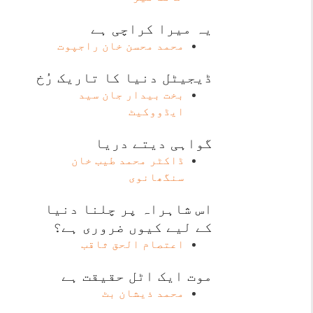
یہ میرا کراچی ہے
محمد محسن خان راجپوت
ڈیجیٹل دنیا کا تاریک رُخ
بخت بیدار جان سید
ایڈووکیٹ
گواہی دیتے دریا
ڈاکٹر محمد طیب خان
سنگھانوی
اس شاہراہ پر چلنا دنیا
کے لیے کیوں ضروری ہے؟
اعتصام الحق ثاقب
موت ایک اٹل حقیقت ہے
محمد ذیشان بٹ