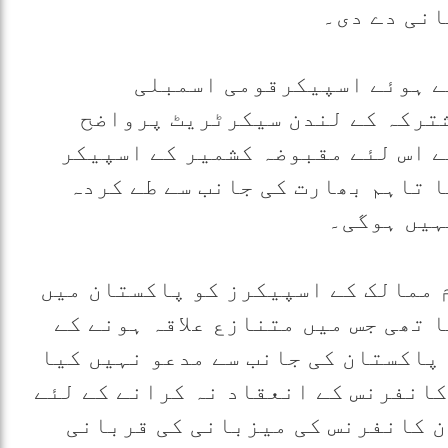
انی دے دی۔
تے ہوئے اسپیکرقومی اسمبلی
شترکہ کے لندن سیکرٹریٹ پرواضح
ے اس لئے مقبوضہ کشمیر کے اسپیکر
 تاہم بھارت کی جانب سے طے کردہ
ہیں ہوگی۔
 ممالک کے اسپیکرز کو پاکستان میں
 تھی جس میں متنازع علاقہ ہونے کے
پاکستان کی جانب سے مدعو نہیں کیا
کانفرنس کے انعقاد نہ کرانے کے لئے
ن کانفرنس کی میزبانی کی قربانی