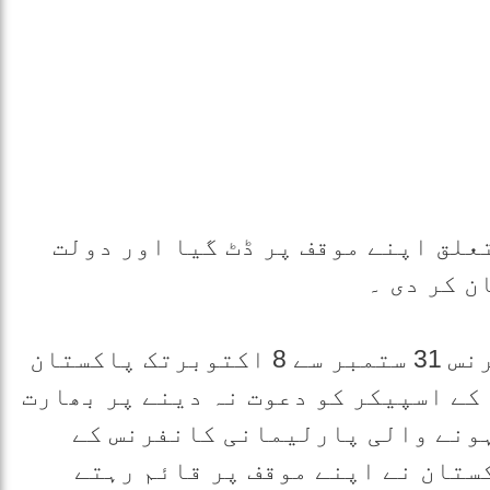
علق اپنے موقف پر ڈٹ گیا اور دولت
 کر دی ۔
دولت مشترکہ کی پارلیمانی کانفرنس 31 ستمبر سے 8 اکتوبرتک پاکستان
کے اسپیکر کو دعوت نہ دینے پر بھارت
ہونے والی پارلیمانی کانفرنس کے
کستان نے اپنے موقف پر قائم رہتے