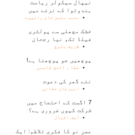
نیپال سیکولر ریاست
ہندوتوا کے نرغے میں
محمد محسن خان راجپوت
خشک مچھلی سے پولٹری
فیلڈ تک، نیا رجحان
ظریف بلوچ
پوچھیں جو پوچھنا ہے!
عطا ء الحق قاسمی
نئے گھر کی دعوت
امیرجان حقانی
7 اگست کے احتجاج میں
شرکت کیوں ضروری ہے؟
آصف اقبال
عصرِ نو کا فکری تلاطم: ایک