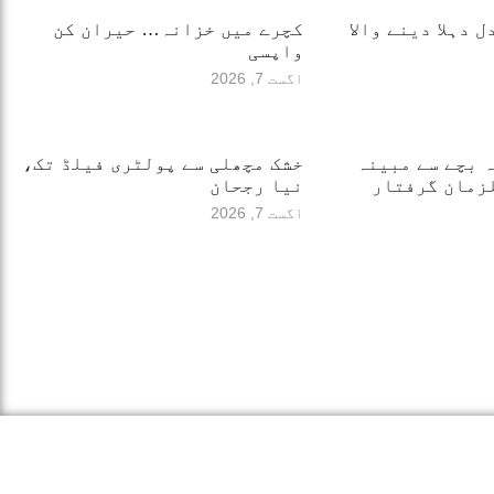
 دہلا دینے والا
کچرے میں خزانہ… حیران کن
واپسی
اگست 7, 2026
12 سالہ بچے سے مبینہ
خشک مچھلی سے پولٹری فیلڈ تک،
نیا رجحان
اگست 7, 2026