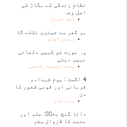
نظامِ زندگی کے بگاڑ کی
اصل وجہ
آصف اقبال
ہر گھر سے جینزی نکلے گا
ریحان آفاق
وہ عورت جو کہیں دکھائی
نہیں دیتی
سجاداحمدشاہ کاظمی
4 اگست : یومِ شہداء،
قربانی اور قومی شعور کا
دن
سارہ خان
داتا گنج بخشؒ: علم اور
محبت کا لازوال سفر