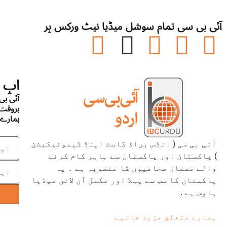
آئی بی سی تمام سوشل میڈیا نیٹ ورکس پر
اپ 
آئی ب
بروقت 
ہمارے 
آئی بی سی ( انڈس براڈ کاسٹ اینڈ کیمونیکیشن
) پاکستان اور پاکستان سے باہر کام کرنے
والے ممتاز صحافیوں کا منصوبہ ہے ۔ یہ
پاکستان کا سب سے پہلا اور مکمل آن لائن میڈیا
ہاوس ہے .
ہمارے متعلق مزید جانیے