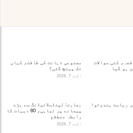
قعہ، کئی سوالات
مصنوعی ذہانت کی طاقت، کہاں
 ہو گیا
تک پہنچ گئی؟
اگست 7, 2026
ر ریاست ہندوتوا
بھارت: لینڈسلائیڈنگ سے بڑے
پیمانے پر تباہی، 80 دیہات کا
رابطہ منطقع
اگست 7, 2026