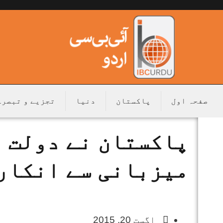
صفحہ اول
پاکستان
دنیا
تجزیے و تبصرے
پاکستان نے دولت 
میزبانی سے انکار 
اگست 20, 2015