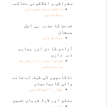
سقراطی و افلاطونی محاکمہ
ڈاکٹر محمد طیب خان
سنگھانوی
خدمت کا جذبہ ہی اصل
پہچان
مبارک علی
آزادی کا دن اور ہماری
ذمہ داری
فیاض احمدرانا،معروف
ماہرتعلیم
ناکامیوں کی طرف لے جانے
والی کامیابیاں
عطا ء الحق قاسمی
منٹو اور لارڈ قربان حسین
حامد میر