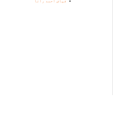
فیاض احمد رانا