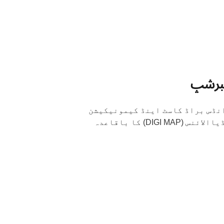
برشپ
 انڈس براڈ کاسٹ اینڈ کیمونیکیشن
) ڈیجٹیل میڈیاالائنس (DIGI MAP) کا باقاعدہ