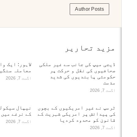
Author Posts
مزید تحاریر
ڈیجی میپ کی جانب سے غیر ملکی
لاہور: ایک وا
صحافیوں کی نقل و حرکت پر
معاملہ سنگین
حکومتی پابندیوں کی شدید
اگست 7, 2026
مذمت
اگست 7, 2026
ٹرمپ نے غیر امریکیوں کے بچوں
نیپال سیکول
کی پیدائش پر امریکی شہریت کے
کے نرغے میں
قانون کو محدود کردیا
اگست 7, 2026
اگست 7, 2026