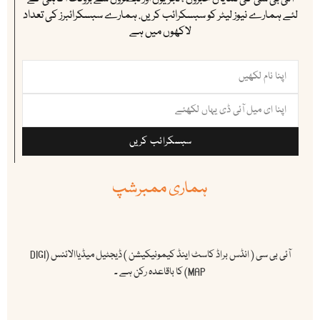
لئے ہمارے نیوز لیٹر کو سبسکرائب کریں. ہمارے سبسکرائبرز کی تعداد
لاکھوں میں ہے
سبسکرائب کریں
ہماری ممبرشپ
آئی بی سی ( انڈس براڈ کاسٹ اینڈ کیمونیکیشن ) ڈیجٹیل میڈیاالائنس (DIGI
MAP) کا باقاعدہ رکن ہے ۔