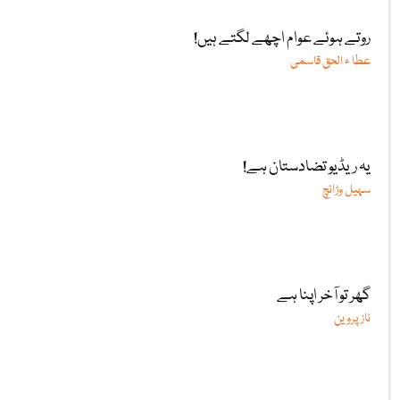
روتے ہوئے عوام اچھے لگتے ہیں!
عطا ء الحق قاسمی
یہ ریڈیو تضادستان ہے!
سہیل وڑائچ
گھر تو آخر اپنا ہے
ناز پروین