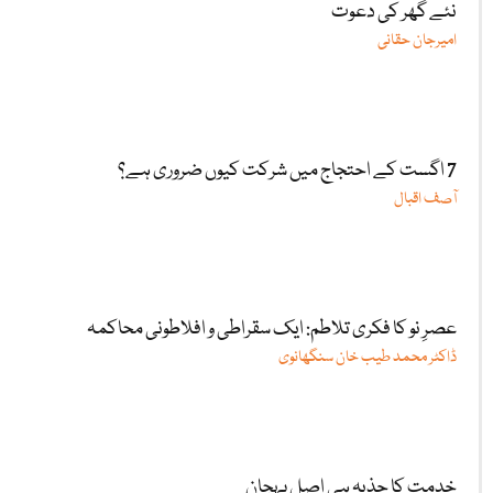
نئے گھر کی دعوت
امیرجان حقانی
7 اگست کے احتجاج میں شرکت کیوں ضروری ہے؟
آصف اقبال
عصرِ نو کا فکری تلاطم: ایک سقراطی و افلاطونی محاکمہ
ڈاکٹر محمد طیب خان سنگھانوی
خدمت کا جذبہ ہی اصل پہچان