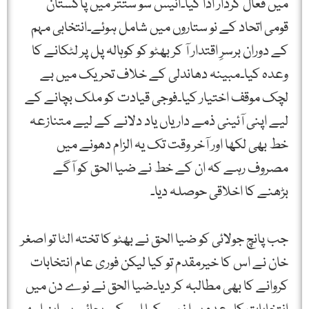
میں فعال کردار ادا کیا۔انیس سو ستتر میں پاکستان
قومی اتحاد کے نو ستاروں میں شامل ہوئے۔انتخابی مہم
کے دوران برسرِ اقتدار آ کر بھٹو کو کوہالہ پل پر لٹکانے کا
وعدہ کیا۔مبینہ دھاندلی کے خلاف تحریک میں بے
لچک موقف اختیار کیا۔فوجی قیادت کو ملک بچانے کے
لیے اپنی آئینی ذمے داریاں یاد دلانے کے لیے متنازعہ
خط بھی لکھا اور آخر وقت تک یہ الزام دھونے میں
مصروف رہے کہ ان کے خط نے ضیا الحق کو آگے
بڑھنے کا اخلاقی حوصلہ دیا۔
جب پانچ جولائی کو ضیا الحق نے بھٹو کا تختہ الٹا تو اصغر
خان نے اس کا خیرمقدم تو کیا لیکن فوری عام انتخابات
کروانے کا بھی مطالبہ کر دیا۔ضیا الحق نے نوے دن میں