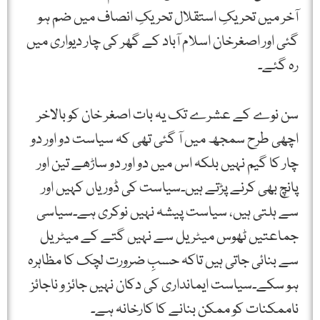
آخر میں تحریکِ استقلال تحریکِ انصاف میں ضم ہو
گئی اور اصغرخان اسلام آباد کے گھر کی چار دیواری میں
رہ گئے۔
سن نوے کے عشرے تک یہ بات اصغر خان کو بالاخر
اچھی طرح سمجھ میں آ گئی تھی کہ سیاست دو اور دو
چار کا گیم نہیں بلکہ اس میں دو اور دو ساڑھے تین اور
پانچ بھی کرنے پڑتے ہیں۔سیاست کی ڈوریاں کہیں اور
سے ہلتی ہیں، سیاست پیشہ نہیں نوکری ہے۔سیاسی
جماعتیں ٹھوس میٹریل سے نہیں گتے کے میٹریل
سے بنائی جاتی ہیں تاکہ حسبِ ضرورت لچک کا مظاہرہ
ہو سکے۔سیاست ایمانداری کی دکان نہیں جائز و ناجائز
ناممکنات کو ممکن بنانے کا کارخانہ ہے۔