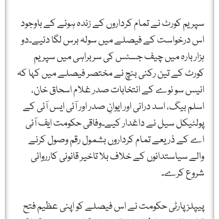
سپریم کورٹ نے تمام کرداروں کے زندہ ہونے کے باوجود
اس درخواست کے فیصلے میں سولہ برس لگا دئیے۔دو
ہزار بارہ میں چیف جسٹس کی سربراہی میں سپریم
کورٹ کے تین رکنی بنچ نے مختصر فیصلے میں کہا کہ
انیس سو نوے کے انتخابات صدر غلام اسحاق خان،
اسلم بیگ، اسد درانی اور ایوانِ صدر اور آئی ایس آئی کے
پولٹیکل سیل نے داغدار کیے۔وفاقی حکومت ایف آئی
اے کے ذریعے تمام کرداروں بشمول رقم وصول کرنے
والے سیاستدانوں کے خلاف بلا تاخیر قانونی کارروائی
شروع کرے۔
پیپلز پارٹی حکومت نے اس فیصلے کو اپنی عظیم فتح