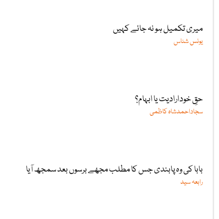
میری تکمیل ہو نہ جائے کہیں
یونس شناس
حقِ خودارادیت یا ابہام؟
سجاداحمدشاہ کاظمی
بابا کی وہ پابندی جس کا مطلب مجھے برسوں بعد سمجھ آیا
رابعہ سید