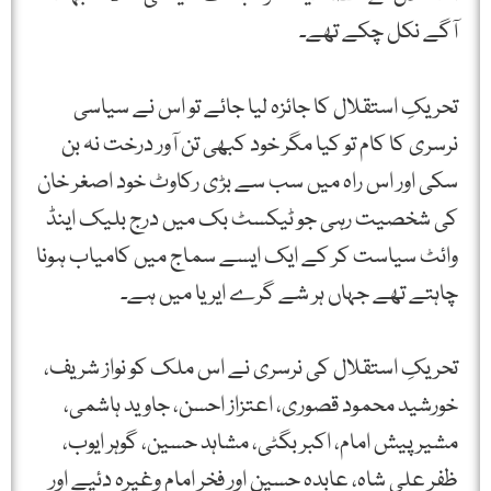
آگے نکل چکے تھے۔
تحریکِ استقلال کا جائزہ لیا جائے تو اس نے سیاسی
نرسری کا کام تو کیا مگر خود کبھی تن آور درخت نہ بن
سکی اور اس راہ میں سب سے بڑی رکاوٹ خود اصغر خان
کی شخصیت رہی جو ٹیکسٹ بک میں درج بلیک اینڈ
وائٹ سیاست کر کے ایک ایسے سماج میں کامیاب ہونا
چاہتے تھے جہاں ہر شے گرے ایریا میں ہے۔
تحریکِ استقلال کی نرسری نے اس ملک کو نواز شریف،
خورشید محمود قصوری، اعتزاز احسن، جاوید ہاشمی،
مشیر پیش امام، اکبر بگٹی، مشاہد حسین، گوہر ایوب،
ظفر علی شاہ، عابدہ حسین اور فخر امام وغیرہ دئیے اور