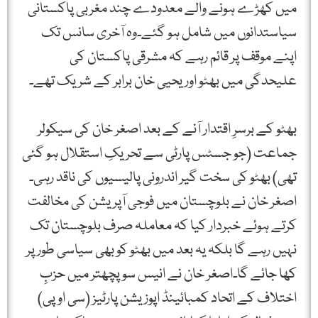
میں کھڑے ہونے والے معدودے چند مغربی پاکستانی
سیاستدانوں میں شامل ہو گئے۔وہ آخری سانس تک
اپنے موقف پر قائم رہے کہ مشرقی پاکستان کی
علیحدگی میں بھٹو اور یحیی خان برابر کے شریک تھے۔
بھٹو کے برسرِ اقتدار آنے کے بعد اصغر خان کی سیکولر
جماعت (جو جسٹس پارٹی سے تحریکِ استقلال ہو گئی
تھی) بھٹو کی سخت گیر اندرونی پالیسیوں کی ناقد رہی۔
اصغر خان نے بلوچستان میں فوجی آپریشن کی مخالفت
کرتے ہوئے خبردار کیا کہ معاملہ صرف بلوچستان تک
نہیں رہے گا بلکہ یہ بعد میں بھٹو کو بھی سیاسی طور پر
کھا جائے گا۔اصغر خان نے انیس سو پچھتر میں حزبِ
اختلاف کے اتحاد کمبائینڈ اپوزیشن پارٹیز (سی او پی)