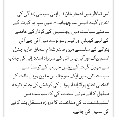
اس تناظر میں اصغر خان نے اپنی سیاسی زندگی کی
آخری گیند انیس سو چھیانوے میں سپریم کورٹ کے
سامنے سیاست میں ایجنسیوں کے کردار کے خاتمے
کے لیے کھیلی اور انیس سو نوے میں آئی جے آئی
بنوانے کے سلسلے میں صدر غلام اسحاق خان، جنرل
اسلم بیگ اور آئی ایس ائی کے سربراہ اسددرانی کی جانب
سے مہران گیٹ کے یونس حبیب کے توسط سے
سیاستدانوں میں ایک سو چالیس ملین روپے بانٹ کر
انتخابی نتائج پر اثرانداز ہونے کی کوشش کی جانب توجہ
مبذول کراتے ہوئے استدعا کی کہ سیاست میں
اسٹیبلشمنٹ کی مداخلت کا دروازہ مستقل بند کرنے
کی سبیل کی جائے۔