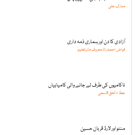
مبارک علی
آزادی کا دن اور ہماری ذمہ داری
فیاض احمدرانا،معروف ماہرتعلیم
ناکامیوں کی طرف لے جانے والی کامیابیاں
عطا ء الحق قاسمی
منٹو اور لارڈ قربان حسین