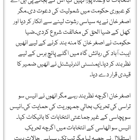
انتخابات کا وعدہ پورا نہیں کیا اس کے بجائے پی این اے
کو عبوری حکومت میں شمولیت کی دعوت دی۔مگر
اصغر خان نے یہ سیاسی رشوت لینے سے انکار کر دیا اور
کھل کے ضیا الحق کی مخالفت شروع کردی۔ضیا
حکومت نے اصغر خان کا منہ بند کرنے کے لیے انھیں
ایبٹ آباد کی رہائش گاہ میں اگلے پانچ برس کے لیے
نظربند کر دیا۔ایمنسٹی انٹرنیشنل نے انھیں ضمیر کا
قیدی قرار دے دیا۔
اصغر خان اگرچہ نظربند رہے مگر انھوں نے انیس سو
تراسی کی تحریکِ بحالیِ جمہوریت کی حمایت کی۔انیس
سو پچاسی کے غیر جماعتی انتخابات کا بائیکاٹ کیا۔
انیس سو اٹھاسی کے انتخابات میں اگرچہ تحریکِ
استقلال نے حصہ لیا مگر تب تک سیاسی حالات بہت