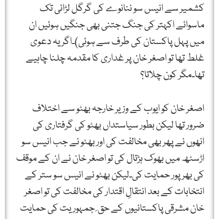
کشمیر سے انیس سو ننانوے کی گرگل لڑائی تک
ماسوائے اکہتر کی جنگ جتنی بھی جنگیں ہوئیں ان
میں پہل پاکستان کی طرف سے ہوئی)۔اگر یہ دعوی
غلط تھا تو اصغر خان پر غداری کا مقدمہ چلنا چاہیے
تھا۔مگر کون چلاتا؟
اصغر خان کو ایوب کے وزیر خارجہ بھٹو سے اختلاف
ضرور تھا لیکن بطور سیاستداں بھٹو کی گرفتاری کی
انھوں نے پھر بھی مخالفت کی اور بھٹو نے جب انیس سو
اڑسٹھ میں بھوک ہڑتال کی تو اصغر خان نے ان کے موقف
کی بھرپور حمایت کی۔لیکن بھٹو نے انیس سو ستر کے
انتخابات کے بعد انتقالِ اقتدار کی مخالفت کی تو اصغر
خان مشرقی پاکستانیوں کے حق ِ جمہوریت کی حمایت