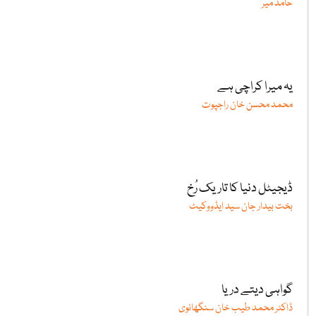
حامد میر
یہ میرا کراچی ہے
محمد محسن خان راجپوت
ڈیجیٹل دنیا کا تاریک رُخ
بخت بیدار جان سید ایڈووکیٹ
گواہی دیتے دریا
ڈاکٹر محمد طیب خان سنگھانوی