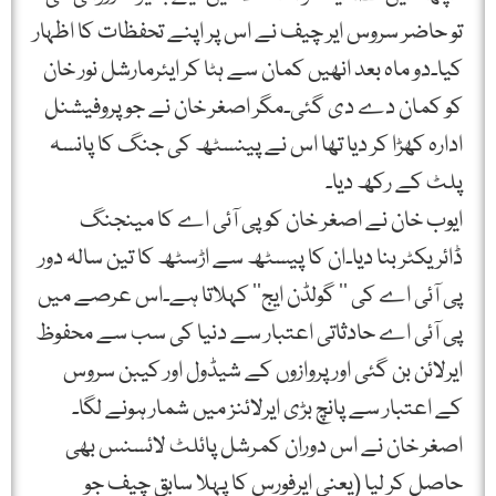
تو حاضر سروس ایر چیف نے اس پر اپنے تحفظات کا اظہار
کیا۔دو ماہ بعد انھیں کمان سے ہٹا کر ایئرمارشل نور خان
کو کمان دے دی گئی۔مگر اصغر خان نے جو پروفیشنل
ادارہ کھڑا کر دیا تھا اس نے پینسٹھ کی جنگ کا پانسہ
پلٹ کے رکھ دیا۔
ایوب خان نے اصغر خان کو پی آئی اے کا مینجنگ
ڈائریکٹر بنا دیا۔ان کا پیسٹھ سے اڑسٹھ کا تین سالہ دور
پی آئی اے کی ’’ گولڈن ایج‘‘ کہلاتا ہے۔اس عرصے میں
پی آئی اے حادثاتی اعتبار سے دنیا کی سب سے محفوظ
ایرلائن بن گئی اور پروازوں کے شیڈول اور کیبن سروس
کے اعتبار سے پانچ بڑی ایرلائنز میں شمار ہونے لگا۔
اصغر خان نے اس دوران کمرشل پائلٹ لائسنس بھی
حاصل کر لیا (یعنی ایرفورس کا پہلا سابق چیف جو