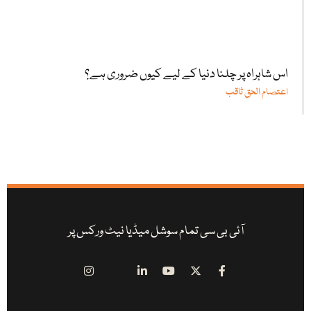
اس شاہراہ پر چلنا دنیا کے لیے کیوں ضروری ہے؟
اعتصام الحق ثاقب
آئی بی سی تمام سوشل میڈیا نیٹ ورکس پر