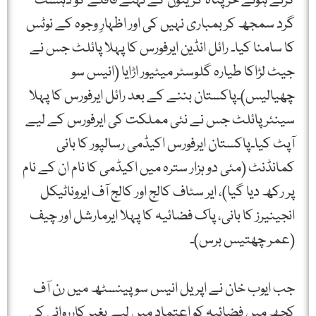
کرتے ہوئے حر پناہ گزینوں کے نہتے قافلے کو دہشت
گرد سمجھ کر بمباری نہیں کی اور اظہارِ وجوہ کے نوٹس
کا سامنا کیا۔ رائل انڈین ایرفورس کا پہلا پائلٹ جس نے
جیٹ لڑاکا طیارہ گلوسٹر میٹیور اڑایا (انیس سو
چھیالیس)۔پاکستان بننے کے بعد رائل ایرفورس کا پہلا
سینئر پائلٹ جس نے نئی مملکت کی ایرفورس کے لیے
آپٹ کیا۔پاکستان ایرفورس اکیڈمی رسالپور کا بانی
کمانڈنٹ (مئی دو ہزار سترہ میں اکیڈمی کا نام ان کے نام
پر رکھ دیا گیا)، ایر سٹاف کالج اور کالج آف ایروناٹیکل
انجینیرز کا بانی، پاک فضائیہ کا پہلا ایرمارشل اور چیف
(عمر چھتیس برس)۔
جب ایوب خان نے اپریل انیس سو پینسٹھ میں رن آف
کچھ میں فضائیہ کو اعتماد میں لیے بغیر کارروائی کی