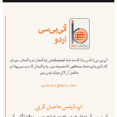
آئی بی سی ( انڈس براڈ کاسٹ اینڈ کیمونیکیشن ) پاکستان اور پاکستان سے باہر
کام کرنے والے ممتاز صحافیوں کا منصوبہ ہے ۔ یہ پاکستان کا سب سے پہلا اور
مکمل آن لائن میڈیا ہاوس ہے .
ہمارے متعلق مزید جانیے
اپ ڈیٹس حاصل کریں
آئی بی سی کی نمایاں خبروں ، تجزیوں اور تبصروں سے بروقت اگاہی کے