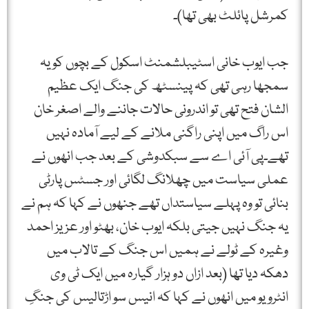
کمرشل پائلٹ بھی تھا)۔
جب ایوب خانی اسٹیبلشمنٹ اسکول کے بچوں کو یہ
سمجھا رہی تھی کہ پینسٹھ کی جنگ ایک عظیم
الشان فتح تھی تو اندرونی حالات جاننے والے اصغر خان
اس راگ میں اپنی راگنی ملانے کے لیے آمادہ نہیں
تھے۔پی آئی اے سے سبکدوشی کے بعد جب انھوں نے
عملی سیاست میں چھلانگ لگائی اور جسٹس پارٹی
بنائی تو وہ پہلے سیاستداں تھے جنھوں نے کہا کہ ہم نے
یہ جنگ نہیں جیتی بلکہ ایوب خان، بھٹو اور عزیز احمد
وغیرہ کے ٹولے نے ہمیں اس جنگ کے تالاب میں
دھکہ دیا تھا (بعد ازاں دو ہزار گیارہ میں ایک ٹی وی
انٹرویو میں انھوں نے کہا کہ انیس سو اڑتالیس کی جنگِ