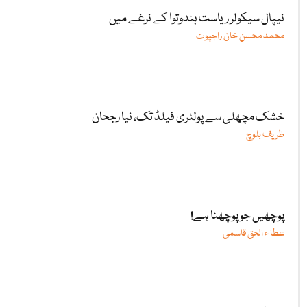
نیپال سیکولر ریاست ہندوتوا کے نرغے میں
محمد محسن خان راجپوت
خشک مچھلی سے پولٹری فیلڈ تک، نیا رجحان
ظریف بلوچ
پوچھیں جو پوچھنا ہے!
عطا ء الحق قاسمی