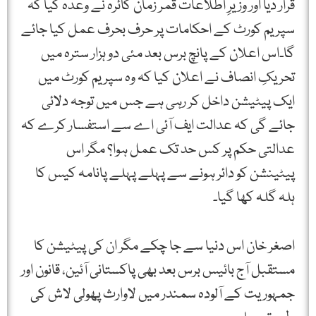
قرار دیا اور وزیرِ اطلاعات قمر زمان کائرہ نے وعدہ کیا کہ
سپریم کورٹ کے احکامات پر حرف بحرف عمل کیا جائے
گا۔اس اعلان کے پانچ برس بعد مئی دو ہزار سترہ میں
تحریکِ انصاف نے اعلان کیا کہ وہ سپریم کورٹ میں
ایک پیٹیشن داخل کر رہی ہے جس میں توجہ دلائی
جائے گی کہ عدالت ایف آئی اے سے استفسار کرے کہ
عدالتی حکم پر کس حد تک عمل ہوا؟ مگر اس
پیٹینشن کو دائر ہونے سے پہلے پہلے پانامہ کیس کا
ہلہ گلہ کھا گیا۔
اصغر خان اس دنیا سے جا چکے مگر ان کی پیٹیشن کا
مستقبل آج بائیس برس بعد بھی پاکستانی آئین، قانون اور
جمہوریت کے آلودہ سمندر میں لاوارث پھولی لاش کی