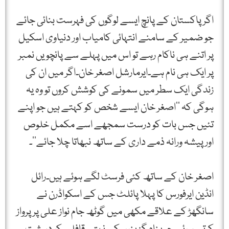
اگر پاکستان کے پانچ ایسے لوگوں کی فہرست بنائی جائے
جو ضمیر کے سامنے انتہائی کامیاب اور دنیاوی اسکیل
پر اتنے ہی ناکام رہے تو اس میں پہلے سے پانچویں نمبر
پر ایک ہی نام ہے۔ایرمارشل اصغر خان۔اگر میں ان کی
زندگی ایک سطر میں سمونے کی کوشش کروں تو وہ یہ
ہوگی کہ ’’اصغر خان ایسے شخص کو کہتے ہیں جو اپنے
تئیں جس بات کو درست سمجھے اسے مکمل خلوص
اور پیشہ ورانہ ذمے داری کے ساتھ نبھاتا چلا جائے‘‘۔
اصغر خان کے ساتھ کئی فرسٹ لگے ہوئے ہیں۔رائل
انڈین ایرفورس کا پہلا پائلٹ جس کے اسکواڈرن نے
سانگھڑ کے علاقے مکھی میں گوٹھ جام نواز علی پر پرواز