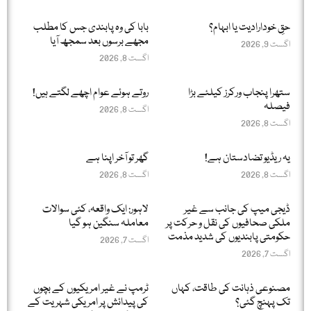
حقِ خودارادیت یا ابہام؟
بابا کی وہ پابندی جس کا مطلب
مجھے برسوں بعد سمجھ آیا
اگست 9, 2026
اگست 8, 2026
ستھرا پنجاب ورکرز کیلئے بڑا
روتے ہوئے عوام اچھے لگتے ہیں!
فیصلہ
اگست 8, 2026
اگست 8, 2026
یہ ریڈیو تضادستان ہے!
گھر تو آخر اپنا ہے
اگست 8, 2026
اگست 8, 2026
ڈیجی میپ کی جانب سے غیر
لاہور: ایک واقعہ، کئی سوالات
ملکی صحافیوں کی نقل و حرکت پر
معاملہ سنگین ہو گیا
حکومتی پابندیوں کی شدید مذمت
اگست 7, 2026
اگست 7, 2026
مصنوعی ذہانت کی طاقت، کہاں
ٹرمپ نے غیر امریکیوں کے بچوں
تک پہنچ گئی؟
کی پیدائش پر امریکی شہریت کے