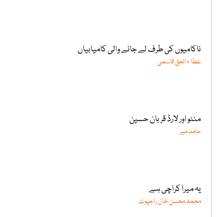
ناکامیوں کی طرف لے جانے والی کامیابیاں
عطا ء الحق قاسمی
منٹو اور لارڈ قربان حسین
حامد میر
یہ میرا کراچی ہے
محمد محسن خان راجپوت