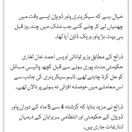
خیال رہے کہ سیکریٹری پاور ڈویژن ایسے وقت میں
چھٹیاں لے کر چلے گئے جب ملک میں چند روز قبل
ہی بہت بڑا پاور بریک ڈاؤن آیا تھا۔
ذرائع کے مطابق وزیر توانائی اویس احمد خان لغاری
حکومتی مدت پوری ہونے سے قبل کچھ پالیسی مسائل
کو حل کرنا چاہتے تھے، تاہم سیکریٹری کی جانب سے
اس معاملے میں حوصلہ افزائی نہ ہونے پر نالاں تھے۔
ذرائع نے مزید بتایا کہ گزشتہ 4 سے 5 ماہ کے دوران پاور
ڈویژن کے حکومتی اور انتظامی سربراہان کے درمیان
تنازعات جاری ہیں۔