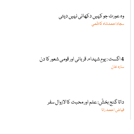
وہ عورت جو کہیں دکھائی نہیں دیتی
سجاداحمدشاہ کاظمی
4 اگست : یومِ شہداء، قربانی اور قومی شعور کا دن
سارہ خان
داتا گنج بخشؒ: علم اور محبت کا لازوال سفر
فیاض احمد رانا