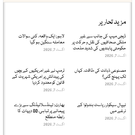
مزید تحاریر
ڈیجی میپ کی جانب سے غیر
لاہور: ایک واقعہ، کئی سوالات
ملکی صحافیوں کی نقل و حرکت پر
معاملہ سنگین ہو گیا
حکومتی پابندیوں کی شدید مذمت
اگست 7, 2026
اگست 7, 2026
مصنوعی ذہانت کی طاقت، کہاں
ٹرمپ نے غیر امریکیوں کے بچوں
تک پہنچ گئی؟
کی پیدائش پر امریکی شہریت کے
قانون کو محدود کردیا
اگست 7, 2026
اگست 7, 2026
نیپال سیکولر ریاست ہندوتوا کے
بھارت: لینڈسلائیڈنگ سے بڑے
نرغے میں
پیمانے پر تباہی، 80 دیہات کا
رابطہ منطقع
اگست 7, 2026
اگست 7, 2026