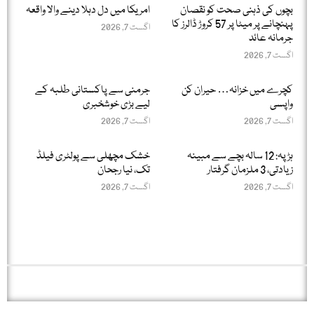
بچوں کی ذہنی صحت کو نقصان
امریکا میں دل دہلا دینے والا واقعہ
پہنچانے پر میٹا پر 57 کروڑ ڈالرز کا
اگست 7, 2026
جرمانہ عائد
اگست 7, 2026
کچرے میں خزانہ… حیران کن
جرمنی سے پاکستانی طلبہ کے
واپسی
لیے بڑی خوشخبری
اگست 7, 2026
اگست 7, 2026
ہڑپہ: 12 سالہ بچے سے مبینہ
خشک مچھلی سے پولٹری فیلڈ
زیادتی، 3 ملزمان گرفتار
تک، نیا رجحان
اگست 7, 2026
اگست 7, 2026