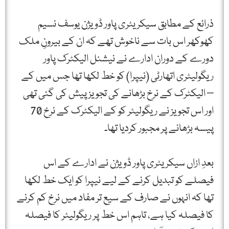
ذرائع کے مطابق سیکریٹری پاور ڈویژن یوسف نسیم
کھوکھر اس بات سے ناخوش تھے کہ ان کے بیرونِ ملک
دورے کے دوران ادارے نے نیشنل الیکٹرک پاور
ریگولیٹری اتھارٹی (نیپرا) کو خط لکھا تھا جس میں کے
– الیکٹرک کے نرخ بڑھانے کی تجویز پیش کی گئی تھی
اور اس تجویز نے ریگولیٹر کو کے الیکٹرک کے نرخ 70
پیسہ بڑھانے پر مجبور کردیا تھا۔
بعدِ ازاں سیکریٹری پاور ڈویژن نے ادارے کے اس
فیصلے کو تبدیل کرنے کے لیے نیپرا کو ایک خط لکھا
تھا کہ انہوں نے صارف کے سیع تر مفاد میں نرخ کم کرنے
کا فیصلہ کیا ہے، تاہم اس خط پر ریگولیٹر کا فیصلہ