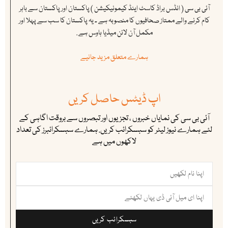
آئی بی سی ( انڈس براڈ کاسٹ اینڈ کیمونیکیشن ) پاکستان اور پاکستان سے باہر
کام کرنے والے ممتاز صحافیوں کا منصوبہ ہے ۔ یہ پاکستان کا سب سے پہلا اور
مکمل آن لائن میڈیا ہاوس ہے .
ہمارے متعلق مزید جانیے
اپ ڈیٹس حاصل کریں
آئی بی سی کی نمایاں خبروں ، تجزیوں اور تبصروں سے بروقت اگاہی کے
لئے ہمارے نیوز لیٹر کو سبسکرائب کریں. ہمارے سبسکرائبرز کی تعداد
لاکھوں میں ہے
سبسکرائب کریں