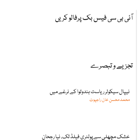
آئی بی سی فیس بک پرفالو کریں
تجزیے و تبصرے
نیپال سیکولر ریاست ہندوتوا کے نرغے میں
محمد محسن خان راجپوت
خشک مچھلی سے پولٹری فیلڈ تک، نیا رجحان