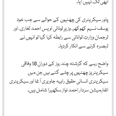
ابھی تک نہیں آیا۔
پاور سیکریٹری کی چھٹیوں کے حوالے سے جب خود
یوسف نسیم کھوکھر، وزیرِ تونائی اویس احمد لغاری، اور
ترجمان وزارتِ توانائی سے رابطہ کیا گیا تو انہوں نے
تبصرہ کرنے سے انکار کردیا۔
واضح رہے کہ گزشتہ چند روز کے دوران 10 وفاقی
سیکریٹریز چھٹیوں پر چلے گئے ہیں جن میں
سیکریٹری انسانی حقوق رابیہ جاویری آغا اور سیکریٹری
انفارمیشن سردار احمد نواز سکھیرا شامل ہیں۔