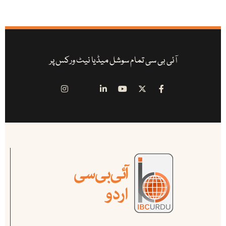
آئی بی سی تمام سوشل میڈیا نیٹ ورکس پر