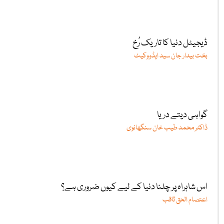
ڈیجیٹل دنیا کا تاریک رُخ
بخت بیدار جان سید ایڈووکیٹ
گواہی دیتے دریا
ڈاکٹر محمد طیب خان سنگھانوی
اس شاہراہ پر چلنا دنیا کے لیے کیوں ضروری ہے؟
اعتصام الحق ثاقب