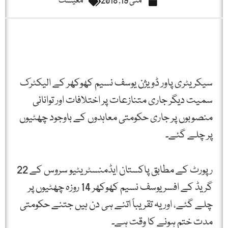
مئی 19, 2018
معیشت
سیکریٹری پاور ڈویژن یوسف نسیم کھوکھر کے الیکٹرک
سمیت دیگر جاری متنازعات پر اختلافات اور توانائی
منصوبوں پر جاری حکومتی معاہدوں کے باوجود چھٹیوں
پر چلے گئے۔
رپورٹ کے مطابق پاکستان ایڈمنسٹریٹیو سروس کے 22
گریڈ کے افسر یوسف نسیم کھوکھر 14 روزہ چھٹیوں پر
چلے گئے، اور یہ تقریباً اتنے ہی دن ہیں جتنے حکومتی
مدت ختم ہونے کا وقت ہے۔