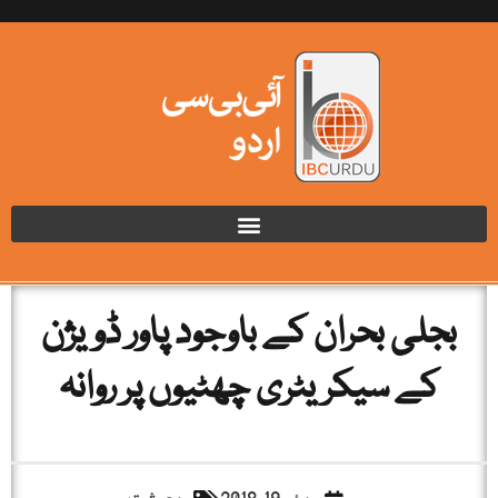
بجلی بحران کے باوجود پاور ڈویژن
کے سیکریٹری چھٹیوں پر روانہ