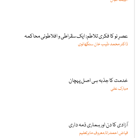
عصرِ نو کا فکری تلاطم: ایک سقراطی و افلاطونی محاکمہ
ڈاکٹر محمد طیب خان سنگھانوی
خدمت کا جذبہ ہی اصل پہچان
مبارک علی
آزادی کا دن اور ہماری ذمہ داری
فیاض احمدرانا،معروف ماہرتعلیم