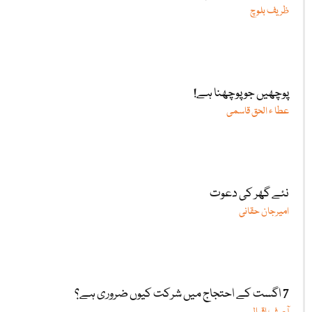
ظریف بلوچ
پوچھیں جو پوچھنا ہے!
عطا ء الحق قاسمی
نئے گھر کی دعوت
امیرجان حقانی
7 اگست کے احتجاج میں شرکت کیوں ضروری ہے؟
آصف اقبال