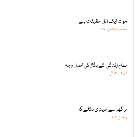
موت ایک اٹل حقیقت ہے
محمد ذیشان بٹ
نظامِ زندگی کے بگاڑ کی اصل وجہ
آصف اقبال
ہر گھر سے جینزی نکلے گا
ریحان آفاق