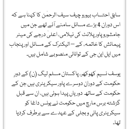
سابق احتساب بیورو چیف سیف الرحمٰن کا کہنا ہے کہ
اس دوران 4 بڑے مسائل سامنے آئے تھے جن میں
جامشورو پاور پلانٹ کی نیلامی، اعلیٰ درجے کی میٹر
پیمائش کا خاتمہ، کے – الیکٹرک کے مسائل اور پنجاب
میں ایل این جی کے توانائی منصوبے شامل ہیں۔
یوسف نسیم کھوکھر، پاکستان مسلم لیگ (ن) کے دورِ
حکومت کے دوران دوسرے پاور سیکریٹری ہیں جن کے
حکومت کے ساتھ دوریاں پیدا ہوئی ہیں، ان سے قبل
گزشتہ برس مارچ میں حکومت نے یونس داغا کو
سیکریٹری پانی و بجلی کے عہدے سے برطرف کردیا
تھا۔