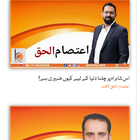
اس شاہراہ پر چلنا دنیا کے لیے کیوں ضروری ہے؟
اعتصام الحق ثاقب