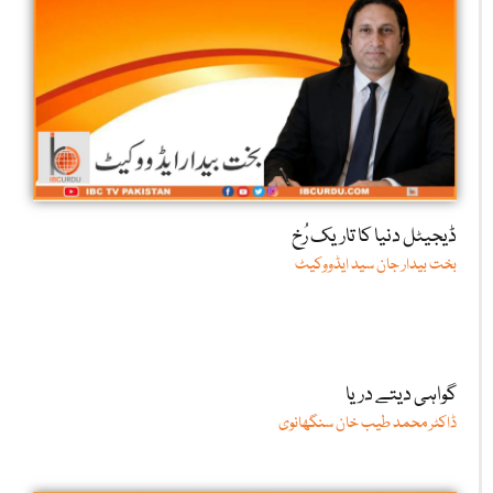
ڈیجیٹل دنیا کا تاریک رُخ
بخت بیدار جان سید ایڈووکیٹ
گواہی دیتے دریا
ڈاکٹر محمد طیب خان سنگھانوی