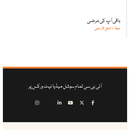
باقی آپ کی مرضی
عطا ء الحق قاسمی
آئی بی سی تمام سوشل میڈیا نیٹ ورکس پر