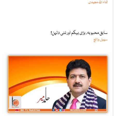
ثناء اللّٰہ مجیدی
سابق محبوبہ، بڑی بیگم اور نئی دلہن!
سہیل وڑائچ