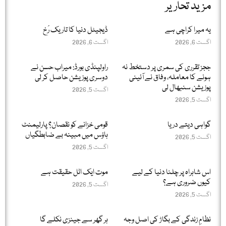
مزید تحاریر
یہ میرا کراچی ہے
ڈیجیٹل دنیا کا تاریک رُخ
اگست 6, 2026
اگست 6, 2026
ججز تقرری کی سمری پر دستخط نہ
راولپنڈی بورڈ: میراب حسن نے
ہونے کا معاملہ، وفاق نے آئینی
دوسری پوزیشن حاصل کر لی
پوزیشن سنبھال لی
اگست 5, 2026
اگست 5, 2026
گواہی دیتے دریا
قومی خزانے کو نقصان؟ پارلیمنٹ
ہاؤس میں مبینہ بے ضابطگیاں
اگست 5, 2026
اگست 5, 2026
اس شاہراہ پر چلنا دنیا کے لیے
موت ایک اٹل حقیقت ہے
کیوں ضروری ہے؟
اگست 5, 2026
اگست 5, 2026
نظامِ زندگی کے بگاڑ کی اصل وجہ
ہر گھر سے جینزی نکلے گا