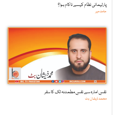
پارلیمانی نظام کیسے ناکام ہوا؟
حامد میر
نفسِ امارہ سے نفسِ مطمئنہ تک کا سفر
محمد ذیشان بٹ