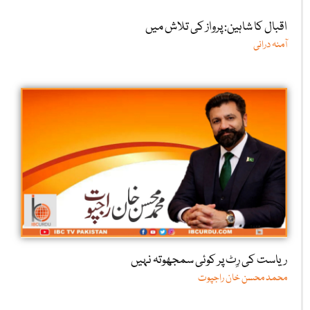
اقبال کا شاہین: پرواز کی تلاش میں
آمنہ درانی
ریاست کی رِٹ پر کوئی سمجھوتہ نہیں
محمد محسن خان راجپوت