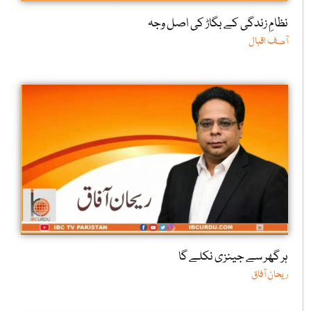
نظامِ زندگی کے بگاڑ کی اصل وجہ
آصف اقبال
ہر گھر سے جینزی نکلے گا
ریحان آفاق