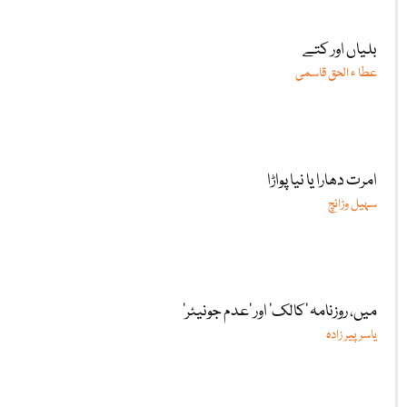
بلیاں اور کتے
عطا ء الحق قاسمی
امرت دھارا یا نیا پواڑا
سہیل وڑائچ
میں، روزنامہ ’کالک‘ اور ’عدم جونیئر‘
یاسر پیر زادہ