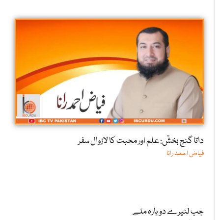
داتا گنج بخشؒ: علم اور محبت کا لازوال سفر
فیاض احمد رانا
جب لٹیرے دوبارہ ملے