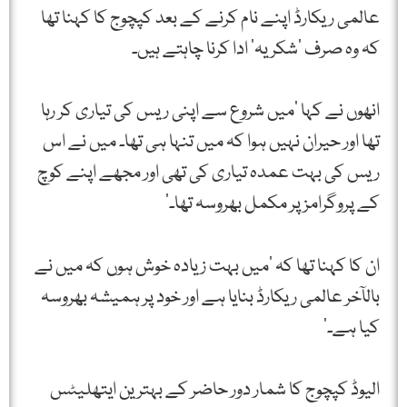
عالمی ریکارڈ اپنے نام کرنے کے بعد کپچوج کا کہنا تھا
کہ وہ صرف ’شکریہ‘ ادا کرنا چاہتے ہیں۔
انھوں‌ نے کہا ’میں شروع سے اپنی ریس کی تیاری کر رہا
تھا اور حیران نہیں ہوا کہ میں تنہا ہی تھا۔ میں نے اس
ریس کی بہت عمدہ تیاری کی تھی اور مجھے اپنے کوچ
کے پروگرامز پر مکمل بھروسہ تھا۔‘
ان کا کہنا تھا کہ ’میں بہت زیادہ خوش ہوں کہ میں نے
بالآخر عالمی ریکارڈ بنایا ہے اور خود پر ہمیشہ بھروسہ
کیا ہے۔‘
الیوڈ کپچوج کا شمار دور حاضر کے بہترین ایتھلیٹس