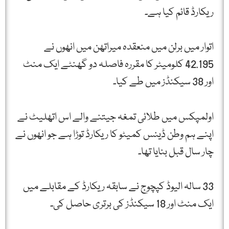
ریکارڈ قائم کیا ہے۔
اتوار میں برلن میں منعقدہ میراتھن میں انھوں نے
42.195 کلومیٹر کا مقررہ فاصلہ دو گھنٹے ایک منٹ
اور 38 سیکنڈز میں طے کیا۔
اولمپکس میں طلائی تمغہ جیتنے والے اس اتھلیٹ نے
اپنے ہم وطن ڈینس کمیٹو کا ریکارڈ توڑا ہے جو انھوں نے
چار سال قبل بنایا تھا۔
33 سالہ الیوڈ کپچوج نے سابقہ ریکارڈ کے مقابلے میں
ایک منٹ اور 18 سیکنڈز کی برتری حاصل کی۔