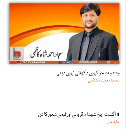
وہ عورت جو کہیں دکھائی نہیں دیتی
سجاداحمدشاہ کاظمی
4 اگست : یومِ شہداء، قربانی اور قومی شعور کا دن
سارہ خان