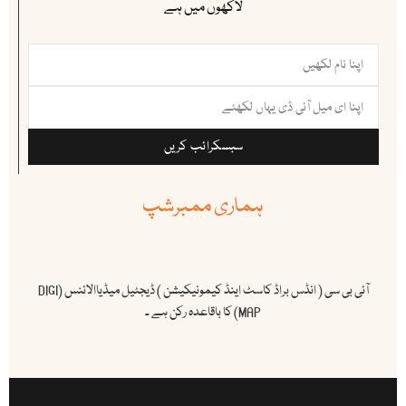
لاکھوں میں ہے
سبسکرائب کریں
ہماری ممبرشپ
آئی بی سی ( انڈس براڈ کاسٹ اینڈ کیمونیکیشن ) ڈیجٹیل میڈیاالائنس (DIGI
MAP) کا باقاعدہ رکن ہے ۔