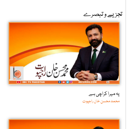
تجزیے و تبصرے
یہ میرا کراچی ہے
محمد محسن خان راجپوت