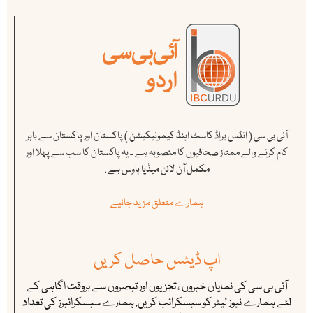
آئی بی سی ( انڈس براڈ کاسٹ اینڈ کیمونیکیشن ) پاکستان اور پاکستان سے باہر
کام کرنے والے ممتاز صحافیوں کا منصوبہ ہے ۔ یہ پاکستان کا سب سے پہلا اور
مکمل آن لائن میڈیا ہاوس ہے .
ہمارے متعلق مزید جانیے
اپ ڈیٹس حاصل کریں
آئی بی سی کی نمایاں خبروں ، تجزیوں اور تبصروں سے بروقت اگاہی کے
لئے ہمارے نیوز لیٹر کو سبسکرائب کریں. ہمارے سبسکرائبرز کی تعداد