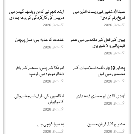
عبداللّٰہ شفیق نے ویسٹ انڈیز میں
ارشد ندیم نے کامن ویلتھ گیمز میں
تاریخ رقم کر دی!
مایوس کن کارکردگی کی وجہ بتادی
اگست 6, 2026
اگست 6, 2026
بیوی کے قتل کے مقدمے میں عمر
خدمت کا جذبہ ہی اصل پہچان
قید پانے والا شوہر بری
اگست 6, 2026
اگست 6, 2026
پشاور: 10 ہزار طلبہ اسلامیات کے
امریکا کے پاس اسلحے کے وافر
مضمون میں فیل
ذخائر موجود ہیں، ٹرمپ
اگست 6, 2026
اگست 6, 2026
آزادی کا دن اور ہماری ذمہ داری
ناکامیوں کی طرف لے جانے والی
کامیابیاں
اگست 6, 2026
اگست 6, 2026
منٹو اور لارڈ قربان حسین
یہ میرا کراچی ہے
اگست 6, 2026
اگست 6, 2026