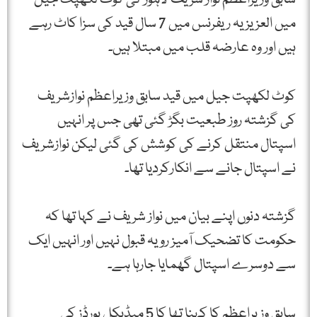
میں العزیزیہ ریفرنس میں 7 سال قید کی سزا کاٹ رہے
ہیں اور وہ عارضہ قلب میں مبتلا ہیں۔
کوٹ لکھپت جیل میں قید سابق وزیراعظم نوازشریف
کی گزشتہ روز طبعیت بگڑ گئی تھی جس پر انہیں
اسپتال منتقل کرنے کی کوشش کی گئی لیکن نوازشریف
نے اسپتال جانے سے انکارکردیا تھا۔
گزشتہ دنوں اپنے بیان میں نواز شریف نے کہا تھا کہ
حکومت کا تضحیک آمیز رویہ قبول نہیں اور انہیں ایک
سے دوسرے اسپتال گھمایا جارہا ہے۔
سابق وزیراعظم کا کہنا تھا کا 5 میڈیکل بورڈز کی