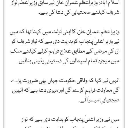
اسلام آباد: وزیراعظم عمران خان نے سابق وزیراعظم نواز
شریف کیلئے صحتیابی کی دعا کی ہے۔
وزیراعظم عمران خان کا اپنی ٹوئٹ میں کہنا تھا کہ میں
نے وزیر اعلیٰ پنجاب کو ہدایت دی ہے کہ نواز شریف کو
ان کی مرضی کے مطابق علاج فراہم کرنے کیلئے ملک
میں موجود تمام اسپتالوں کی دستیابی یقینی بنائیں۔
انہوں نے کہا کہ وفاقی حکومت جہاں بھی ضرورت پڑے
گی معاونت فراہم کرے گی اور میری دعا ہے کہ انہیں
صحتیابی میسر آئے۔
میں نے وزیر اعلیٰ پنجاب کو ہدایت دی ہے کہ نواز