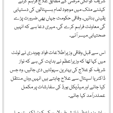
شریف کو انکی مرضی کے مطابق علاج فراہم کرنے
کیلئے ملک میں موجود تمام ہسپتالوں کی دستیابی
یقینی بنائیں۔ وفاقی حکومت جہاں بھی ضرورت پڑے
گی معاونت فراہم کرے گی۔ میری دعا ہے کہ انہیں
صحتیابی میسر آئے۔
اس سے قبل وفاقی وزیراطلاعات فواد چوہدری نے ٹوئٹ
میں کہا تھا کہ وزیراعظم نے ہدایت کی ہے کہ نواز
شریف کو علاج کی بہترین سہولتیں دی جائیں، وہ جس
ڈاکٹر یا اسپتال سے علاج چاہتے ہیں انہیں وہاں منتقل
کیا جائے اور میڈیکل بورڈ کی سفارشات پر مکمل
عملدرآمد کیا جائے۔
سابق وزیراعظم نواز شریف لاہور کی کوٹ لکھپت جیل