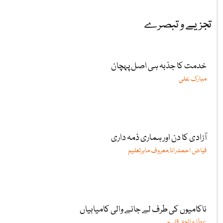
تجزیے و تبصرے
خدمت کا جذبہ ہی اصل پہچان
مبارک علی
آزادی کا دن اور ہماری ذمہ داری
فیاض احمدرانا،معروف ماہرتعلیم
ناکامیوں کی طرف لے جانے والی کامیابیاں
عطا ء الحق قاسمی