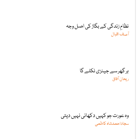
نظامِ زندگی کے بگاڑ کی اصل وجہ
آصف اقبال
ہر گھر سے جینزی نکلے گا
ریحان آفاق
وہ عورت جو کہیں دکھائی نہیں دیتی
سجاداحمدشاہ کاظمی