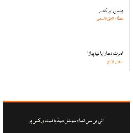
بلیاں اور کتے
عطا ء الحق قاسمی
امرت دھارا یا نیا پواڑا
سہیل وڑائچ
آئی بی سی تمام سوشل میڈیا نیٹ ورکس پر