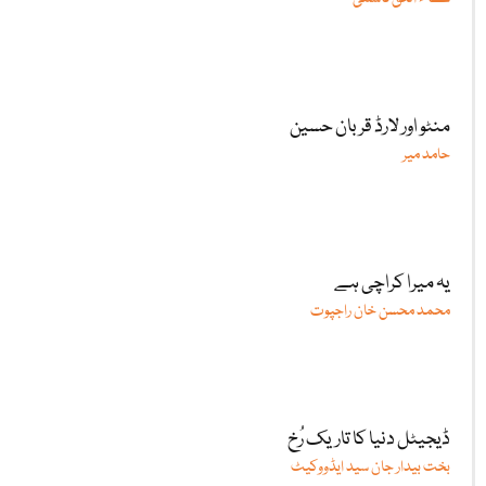
منٹو اور لارڈ قربان حسین
حامد میر
یہ میرا کراچی ہے
محمد محسن خان راجپوت
ڈیجیٹل دنیا کا تاریک رُخ
بخت بیدار جان سید ایڈووکیٹ