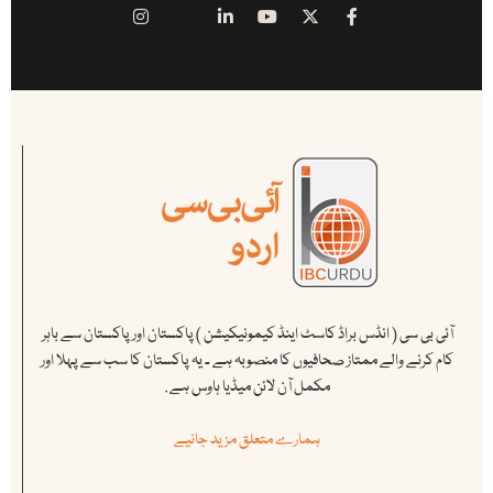
آئی بی سی ( انڈس براڈ کاسٹ اینڈ کیمونیکیشن ) پاکستان اور پاکستان سے باہر
کام کرنے والے ممتاز صحافیوں کا منصوبہ ہے ۔ یہ پاکستان کا سب سے پہلا اور
مکمل آن لائن میڈیا ہاوس ہے .
ہمارے متعلق مزید جانیے