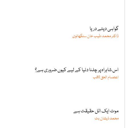
گواہی دیتے دریا
ڈاکٹر محمد طیب خان سنگھانوی
اس شاہراہ پر چلنا دنیا کے لیے کیوں ضروری ہے؟
اعتصام الحق ثاقب
موت ایک اٹل حقیقت ہے
محمد ذیشان بٹ