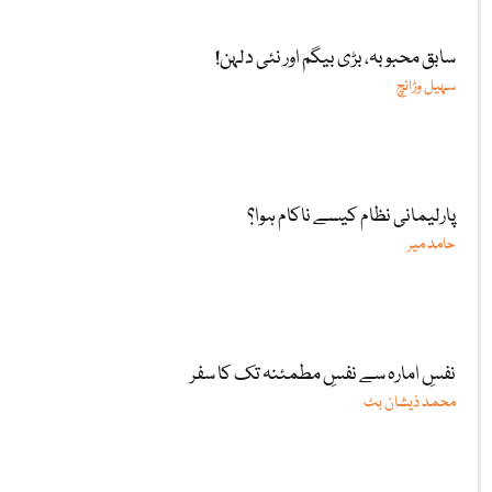
سابق محبوبہ، بڑی بیگم اور نئی دلہن!
سہیل وڑائچ
پارلیمانی نظام کیسے ناکام ہوا؟
حامد میر
نفسِ امارہ سے نفسِ مطمئنہ تک کا سفر
محمد ذیشان بٹ