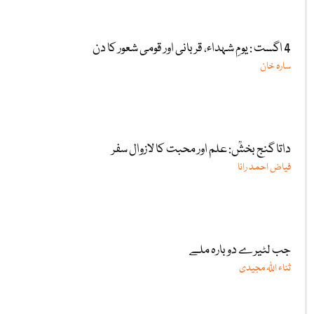
4 اگست : یومِ شہداء، قربانی اور قومی شعور کا دن
سارہ خان
داتا گنج بخشؒ: علم اور محبت کا لازوال سفر
فیاض احمد رانا
جب لٹیرے دوبارہ ملے
ثناء اللّٰہ مجیدی