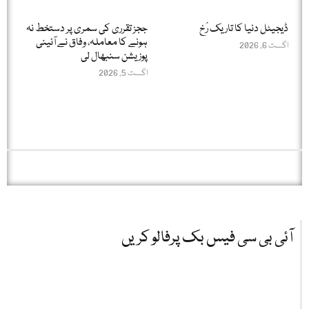
ڈیجیٹل دنیا کا تاریک رُخ
ججز تقرری کی سمری پر دستخط نہ
ہونے کا معاملہ، وفاق نے آئینی
اگست 6, 2026
پوزیشن سنبھال لی
اگست 5, 2026
آئی بی سی فیس بک پرفالو کریں