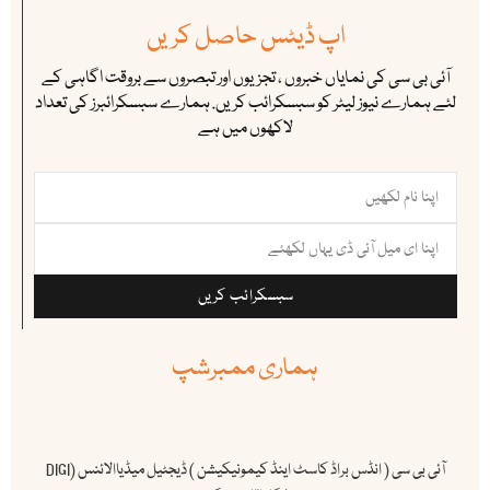
اپ ڈیٹس حاصل کریں
آئی بی سی کی نمایاں خبروں ، تجزیوں اور تبصروں سے بروقت اگاہی کے
لئے ہمارے نیوز لیٹر کو سبسکرائب کریں. ہمارے سبسکرائبرز کی تعداد
لاکھوں میں ہے
سبسکرائب کریں
ہماری ممبرشپ
آئی بی سی ( انڈس براڈ کاسٹ اینڈ کیمونیکیشن ) ڈیجٹیل میڈیاالائنس (DIGI