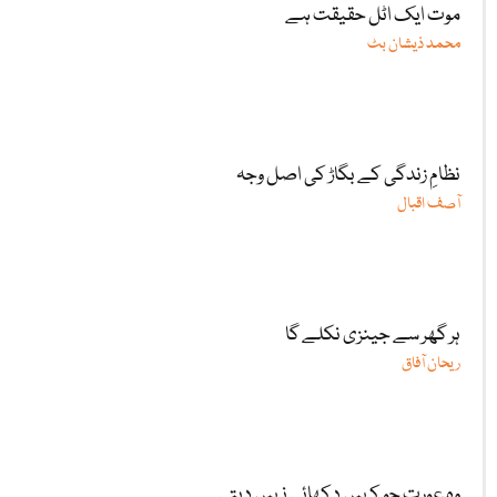
موت ایک اٹل حقیقت ہے
محمد ذیشان بٹ
نظامِ زندگی کے بگاڑ کی اصل وجہ
آصف اقبال
ہر گھر سے جینزی نکلے گا
ریحان آفاق
وہ عورت جو کہیں دکھائی نہیں دیتی