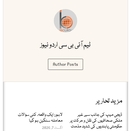
ٹیم آئی بی سی اردو نیوز
Author Posts
مزید تحاریر
ڈیجی میپ کی جانب سے غیر
لاہور: ایک واقعہ، کئی سوالات
ملکی صحافیوں کی نقل و حرکت پر
معاملہ سنگین ہو گیا
حکومتی پابندیوں کی شدید مذمت
اگست 7, 2026