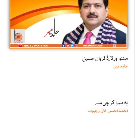
منٹو اور لارڈ قربان حسین
حامد میر
یہ میرا کراچی ہے
محمد محسن خان راجپوت