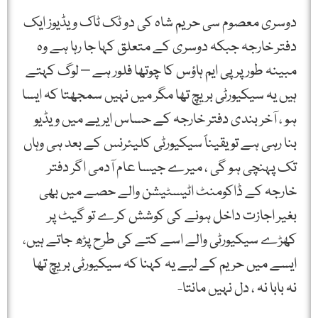
دوسری معصوم سی حریم شاہ کی دو ٹک ٹاک ویڈیوز ایک
دفتر خارجہ جبکہ دوسری کے متعلق کہا جا رہا ہے وہ
مبینہ طور پر پی ایم ہاؤس کا چوتھا فلور ہے – لوگ کہتے
ہیں یہ سیکیورٹی بریچ تھا مگر میں نہیں سمجھتا کہ ایسا
ہو ، آخر بندی دفتر خارجہ کے حساس ایریے میں ویڈیو
بنا رہی ہے تو یقیناً سیکیورٹی کلیئرنس کے بعد ہی وہاں
تک پہنچی ہو گی ، میرے جیسا عام آدمی اگر دفتر
خارجہ کے ڈاکومنٹ اٹیسٹیشن والے حصے میں بھی
بغیر اجازت داخل ہونے کی کوشش کرے تو گیٹ پر
کھڑے سیکیورٹی والے اسے کتے کی طرح پڑھ جاتے ہیں،
ایسے میں حریم کے لیے یہ کہنا کہ سیکیورٹی بریچ تھا
نہ بابا نہ ، دل نہیں مانتا-