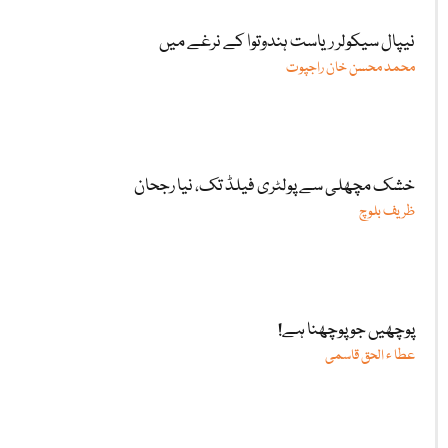
نیپال سیکولر ریاست ہندوتوا کے نرغے میں
محمد محسن خان راجپوت
خشک مچھلی سے پولٹری فیلڈ تک، نیا رجحان
ظریف بلوچ
پوچھیں جو پوچھنا ہے!
عطا ء الحق قاسمی