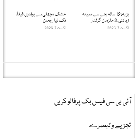
ہڑپہ: 12 سالہ بچے سے مبینہ
خشک مچھلی سے پولٹری فیلڈ
زیادتی، 3 ملزمان گرفتار
تک، نیا رجحان
اگست 7, 2026
اگست 7, 2026
آئی بی سی فیس بک پرفالو کریں
تجزیے و تبصرے