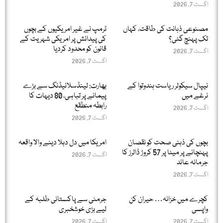
اگست 7, 2026
مصنوعی ذہانت کی طاقت، کہاں
ٹرمپ نے غیر امریکیوں کے بچوں
تک پہنچ گئی؟
کی پیدائش پر امریکی شہریت کے
قانون کو محدود کردیا
اگست 7, 2026
اگست 7, 2026
نیپال سیکولر ریاست ہندوتوا کے
بھارت: لینڈسلائیڈنگ سے بڑے
نرغے میں
پیمانے پر تباہی، 80 دیہات کا
رابطہ منطقع
اگست 7, 2026
اگست 7, 2026
بچوں کی ذہنی صحت کو نقصان
امریکا میں دل دہلا دینے والا واقعہ
پہنچانے پر میٹا پر 57 کروڑ ڈالرز کا
اگست 7, 2026
جرمانہ عائد
اگست 7, 2026
کچرے میں خزانہ… حیران کن
جرمنی سے پاکستانی طلبہ کے
واپسی
لیے بڑی خوشخبری
اگست 7, 2026
اگست 7, 2026