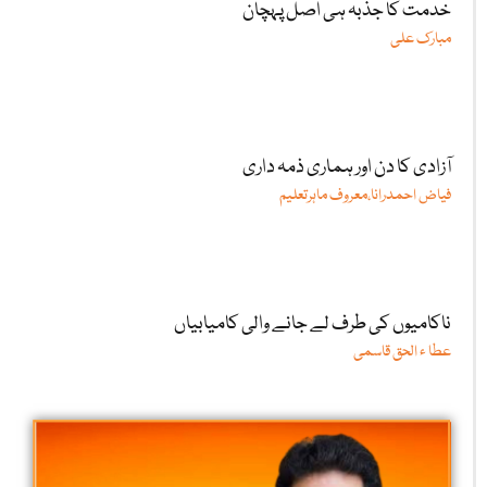
خدمت کا جذبہ ہی اصل پہچان
مبارک علی
آزادی کا دن اور ہماری ذمہ داری
فیاض احمدرانا،معروف ماہرتعلیم
ناکامیوں کی طرف لے جانے والی کامیابیاں
عطا ء الحق قاسمی