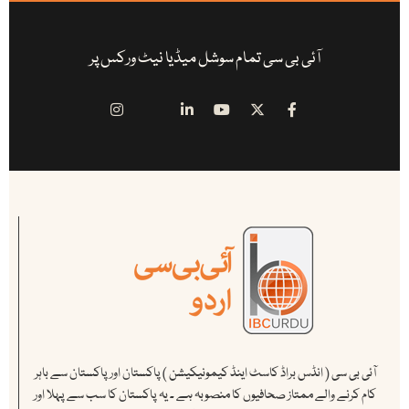
آئی بی سی تمام سوشل میڈیا نیٹ ورکس پر
آئی بی سی ( انڈس براڈ کاسٹ اینڈ کیمونیکیشن ) پاکستان اور پاکستان سے باہر
کام کرنے والے ممتاز صحافیوں کا منصوبہ ہے ۔ یہ پاکستان کا سب سے پہلا اور