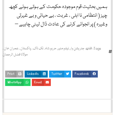
ہمیں بحثیت قوم موجودہ حکومت کے ہوتے ہوئے کچھ
چیز ( انتظامی نا اہلی ، غربت ، بے حیائی و بے غیرتی
وغیرہ ) پر انجوائے کرنے کی عادت ڈال لینی چاہیے –
Tags:
ففتھ جنریشن وار ،نیلم منیر، حریم شاہ ، ٹک ٹاک ، پاکستان ، عمران خان ،
مولانا فضل الرحمان
Print
LinkedIn
Twitter
Facebook
WhatsApp
Email