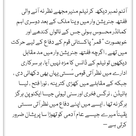
آئٹم نمبر دیکھ کر نیلم منیر مجھے نظر نہ آنے والی
ففتھ جنریشن وار میں وینا ملک کے بعد دوسری اہم
کمانڈر محسوس ہوئی جس کے ناتواں کندھے اور
خوبصورت ” قمر” پاکستانی قوم کے دفاع کے لیے حرکت
میں تھے ، اگرچہ ففتھ جنریشن وار میں مد مقابل
دیکھوں تو نیلم کے ڈانس کا مزہ نہیں آیا، ہر سرکاری
ادارے میں نظر آتی قومی سُستی یہاں بھی دکھائی دی ،
جبکہ کے مقابلے میں کھڑی کترینہ ، نورا فتح ، لیسا
ہائیڈن ، نرگس فخری اور سنی لیونی جیسا ایکٹو پن ہرگز
ہرگز نہ تھا ، ایسے میں اپنے دفاع میں نظر آتی سستی
یقیناً میرے جیسے عام آدمی کو تھوڑا سا پریشان ضرور
کرتی ہے –