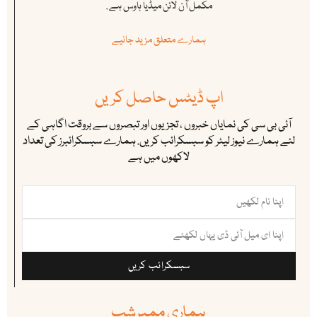
مکمل آن لائن میڈیا ہاوس ہے .
ہمارے متعلق مزید جانیے
اپ ڈیٹس حاصل کریں
آئی بی سی کی نمایاں خبروں ، تجزیوں اور تبصروں سے بروقت اگاہی کے
لئے ہمارے نیوز لیٹر کو سبسکرائب کریں. ہمارے سبسکرائبرز کی تعداد
لاکھوں میں ہے
سبسکرائب کریں
ہماری ممبرشپ