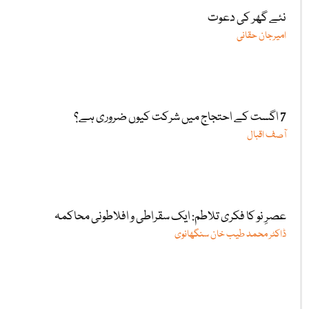
نئے گھر کی دعوت
امیرجان حقانی
7 اگست کے احتجاج میں شرکت کیوں ضروری ہے؟
آصف اقبال
عصرِ نو کا فکری تلاطم: ایک سقراطی و افلاطونی محاکمہ
ڈاکٹر محمد طیب خان سنگھانوی