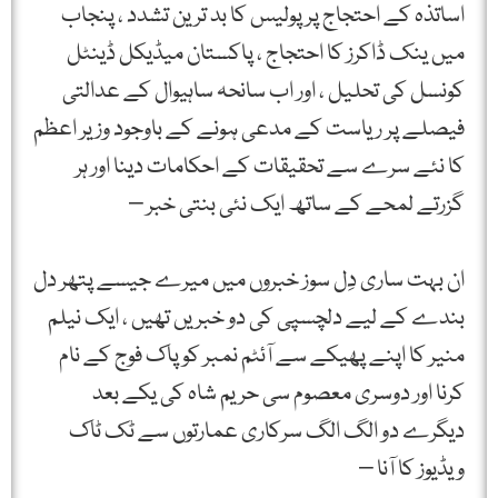
اساتذہ کے احتجاج پر پولیس کا بد ترین تشدد ، پنجاب
میں ینک ڈاکرز کا احتجاج ، پاکستان میڈیکل ڈینٹل
کونسل کی تحلیل ، اور اب سانحہ ساہیوال کے عدالتی
فیصلے پر ریاست کے مدعی ہونے کے باوجود وزیر اعظم
کا نئے سرے سے تحقیقات کے احکامات دینا اور ہر
گزرتے لمحے کے ساتھ ایک نئی بنتی خبر –
ان بہت ساری دِل سوز خبروں میں میرے جیسے پتھر دل
بندے کے لیے دلچسپی کی دو خبریں تھیں ، ایک نیلم
منیر کا اپنے پھیکے سے آئٹم نمبر کو پاک فوج کے نام
کرنا اور دوسری معصوم سی حریم شاہ کی یکے بعد
دیگرے دو الگ الگ سرکاری عمارتوں سے ٹک ٹاک
ویڈیوز کا آنا –