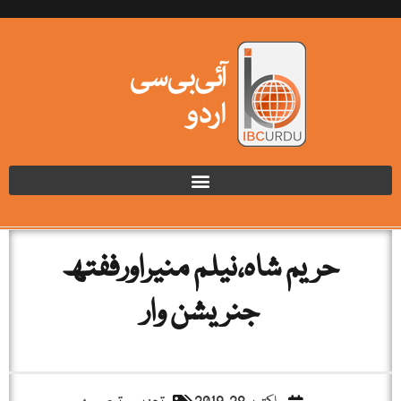
حریم شاہ،نیلم منیراورففتھ
جنریشن وار