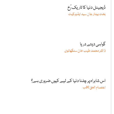
ڈیجیٹل دنیا کا تاریک رُخ
بخت بیدار جان سید ایڈووکیٹ
گواہی دیتے دریا
ڈاکٹر محمد طیب خان سنگھانوی
اس شاہراہ پر چلنا دنیا کے لیے کیوں ضروری ہے؟
اعتصام الحق ثاقب