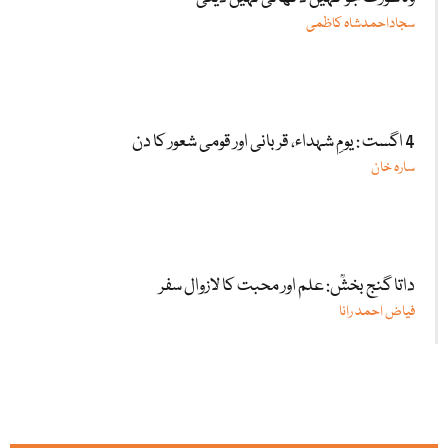
سجاداحمدشاہ کاظمی
4 اگست : یومِ شہداء، قربانی اور قومی شعور کا دن
سارہ خان
داتا گنج بخشؒ: علم اور محبت کا لازوال سفر
فیاض احمد رانا