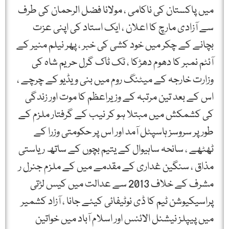
میں پاکستان کی ناکامی ، مولانا فضل الرحمان کی طرف
سے آزادی مارچ کا اعلان ، ایک استاد کی اپنی عزت
بچانے کے چکر میں خود کشی کی خبر ، پھر نیلم منیر کے
آئٹم نمبر کا دھوم دھڑکا ، ٹک ٹاک گرل حریم شاہ کی
وزارت خارجہ کے میٹنگ روم میں بنی ویڈیو کے چرچے ،
اس کے بعد تین مرتبہ کے وزیراعظم کا موت اور زندگی
کی کشمکش میں مبتلا ہو کر نیب کے گرفتار ملزم کے
طور پر سروسز ہاسپٹل آمد اور اس پر حکومتی وزرا کے
ٹھٹھے ، سانحہ ساہیوال کے یتیم بچوں کے ساتھ ریاستی
مذاق ، سنگین غداری کے مقدمے میں کے ملزم جنرل ر
مشرف کے خلاف 2013 سے عدالت میں کیس لڑتی
پراسیکیوشن ٹیم کا ڈی نوٹیفائی کیئے جانا ، آزاد کشمیر
میں پیپلز نیشنل الائنس اور اسلام آباد میں خواتین