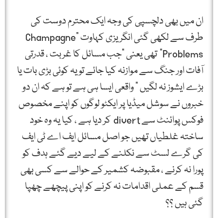
ان میں بھی دلچسپی کی وجہ ایک محترم دوست کی
طرف سے لکھی گئی انگریزی کہاوت “Champagne
Problems” تھی یعنی "جب مسائل کا غربت ، قدرتی
آفات اور جنگ سے موازنہ کیا جائے تو یہ کوئی بڑی بات یا
بڑے ایشوز نہ لگیں ” واقعی ایسا ہی ہے تو ہے کہ ان دو
خبروں نے سوشل میڈیا پر ایکٹو لوگوں کو اپنے مخصوص
فوکس پوائنٹ سے divert کر دیا ہے ، کیا یہ وہ خود
ساختہ غلطیاں تھیں جو اصل مسائل ایف اے ٹی ایف
کی گرے لسٹ سے نکلنے کے لیے دیے گئے ہدف کو
پورا نہ کرنے ، مقبوضہ کشمیر کے حوالے سے کسی بھی
قسم کے عملی اقدامات نہ کرنے کو اپنی پیچھے چھپا
گئی ہیں ؟؟