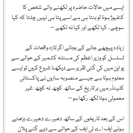
ایسے میں حالات حاضرہ پر لکھنے والے شخص کا
کنفیوژ ہونا تو بنتا ہی ہے اسے پتا ہی نہیں چلتا کہ کیا
سوچے ، کیا لکھے اور کیا نہ لکھے –
زیادہ پیچھے جانے کے بجائے اگر تازہ واقعات کے
تسلسل کو وزیر اعظم کی مسئلہ کشمیر کے حوالے سے
یو این میں کی گئی تقریر سے دیکھنا شروع کروں تو ایسے
معلوم ہوتا ہے جیسے منصوبہ سازوں نے پاکستانی
کلینڈر میں ہر تاریخ کے ساتھ کچھ نہ کچھ غیر
معمولی ہونا لکھ رکھا ہو –
اس کے بعد تاریخوں کے ساتھ دھیرے دھیرے بڑھتے
ہوئے ایف اے ٹی ایف کے حوالے سے دیے گئے پلان