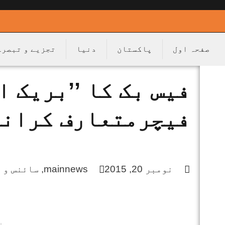
صفحہ اول
پاکستان
دنیا
تجزیے و تبصرے
فیس بک کا ’’بریک ا
فیچرمتعارف کرانے 
نومبر 20, 2015
mainnews
,
سائنس و 