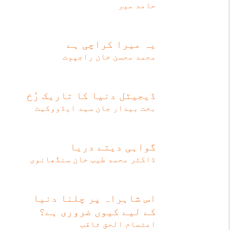
حامد میر
یہ میرا کراچی ہے
محمد محسن خان راجپوت
ڈیجیٹل دنیا کا تاریک رُخ
بخت بیدار جان سید ایڈووکیٹ
گواہی دیتے دریا
ڈاکٹر محمد طیب خان سنگھانوی
اس شاہراہ پر چلنا دنیا
کے لیے کیوں ضروری ہے؟
اعتصام الحق ثاقب