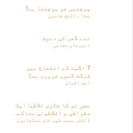
پوچھیں جو پوچھنا ہے!
عطا ء الحق قاسمی
نئے گھر کی دعوت
امیرجان حقانی
7 اگست کے احتجاج میں
شرکت کیوں ضروری ہے؟
آصف اقبال
عصرِ نو کا فکری تلاطم: ایک
سقراطی و افلاطونی محاکمہ
ڈاکٹر محمد طیب خان سنگھانوی