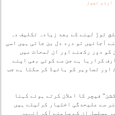
اردو نیوز
لق توڑ لینے کے بعد زیادہ تکلیف دہ
ے آجائیں تو درد دل بن جاتی ہیں اسی
 کو دور رکھنے اور ان لمحات میں
رف کرارہا ہے جن سے کوئی بھی اپنے
 اور تصاویر کو ہائیڈ کر سکتا ہے جب
شن‘‘ فیچر کا اعلان کرتے ہوئے کہنا
نر سے علیحدگی اختیار کرلیتے ہیں
ر مسلسل ان کے سامنے آکر انہیں