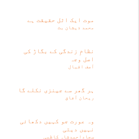
موت ایک اٹل حقیقت ہے
محمد ذیشان بٹ
نظامِ زندگی کے بگاڑ کی
اصل وجہ
آصف اقبال
ہر گھر سے جینزی نکلے گا
ریحان آفاق
وہ عورت جو کہیں دکھائی
نہیں دیتی
سجاداحمدشاہ کاظمی