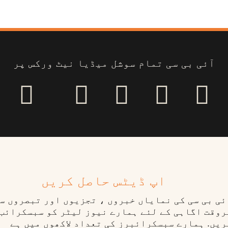
آئی بی سی تمام سوشل میڈیا نیٹ ورکس پر
اپ ڈیٹس حاصل کریں
ٓئی بی سی کی نمایاں خبروں ، تجزیوں اور تبصروں س
روقت اگاہی کے لئے ہمارے نیوز لیٹر کو سبسکرائب
ریں. ہمارے سبسکرائبرز کی تعداد لاکھوں میں ہے