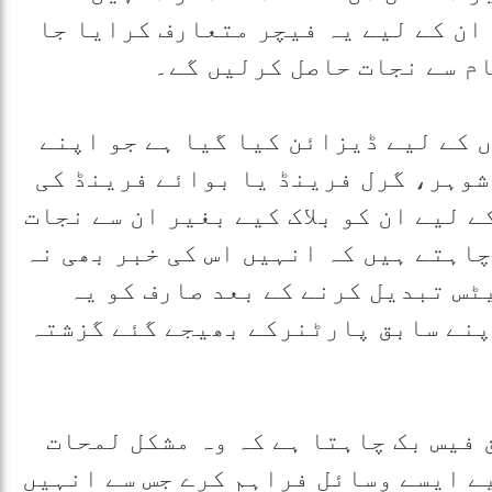
ان کے لیے یہ فیچر متعارف کرایا جا
مام سے نجات حاصل کرلیں گے۔
ں کے لیے ڈیزائن کیا گیا ہے جو اپنے
شوہر، گرل فرینڈ یا بوائے فرینڈ کی
 لیے ان کو بلاک کیے بغیر ان سے نجات
اہتے ہیں کہ انہیں اس کی خبر بھی نہ
ٹس تبدیل کرنے کے بعد صارف کو یہ
پنے سابق پارٹنرکے بھیجے گئے گزشتہ
 فیس بک چاہتا ہے کہ وہ مشکل لمحات
ے ایسے وسائل فراہم کرے جس سے انہیں