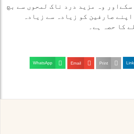
 سکےاور وہ مزید درد ناک لمحوں سے بچ
 اپنے صارفین کو زیادہ سے زیادہ
ے کا حصہ ہے۔
WhatsApp
Lin
Email
Print