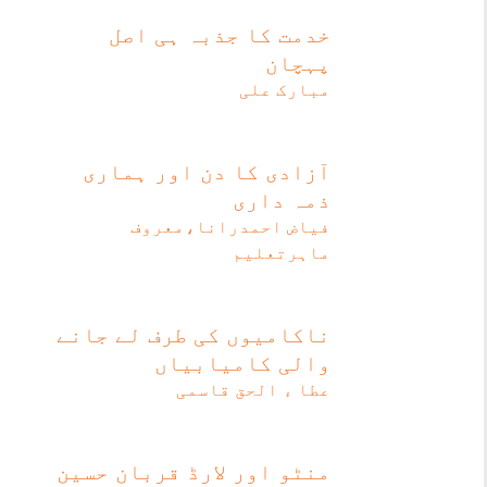
خدمت کا جذبہ ہی اصل
پہچان
مبارک علی
آزادی کا دن اور ہماری
ذمہ داری
فیاض احمدرانا،معروف
ماہرتعلیم
ناکامیوں کی طرف لے جانے
والی کامیابیاں
عطا ء الحق قاسمی
منٹو اور لارڈ قربان حسین