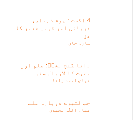
4 اگست : یومِ شہداء،
قربانی اور قومی شعور کا
دن
سارہ خان
داتا گنج بخشؒ: علم اور
محبت کا لازوال سفر
فیاض احمد رانا
جب لٹیرے دوبارہ ملے
ثناء اللّٰہ مجیدی