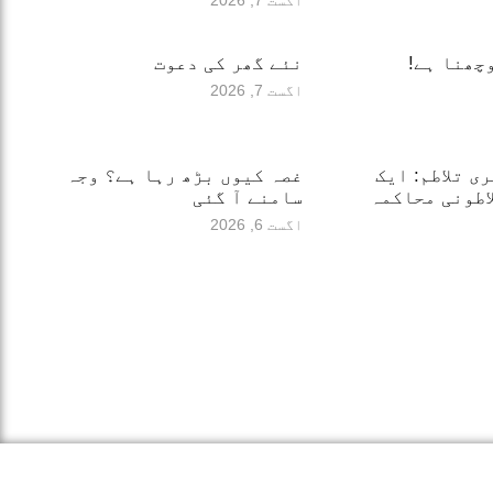
اگست 7, 2026
چھنا ہے!
نئے گھر کی دعوت
اگست 7, 2026
ری تلاطم: ایک
غصہ کیوں بڑھ رہا ہے؟ وجہ
اطونی محاکمہ
سامنے آ گئی
اگست 6, 2026