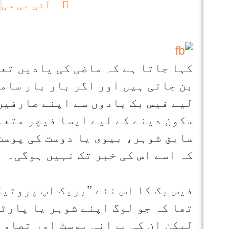
آئی بی سی
کہا جاتا ہے کہ ماضی کی یادیں تع
بن جاتی ہیں اور اگر بار بار سامن
لیے فیس بک یادوں سے اپنے صارفین
سکون دینے کے لیے ایسا فیچر متعا
سابق شوہر، بیوی یا دوست کی پوسٹ
کہ اسے اس کی خبر تک نہیں ہوگی۔
فیس بک کا اس نئے ’’بریک اپ پروٹیک
تھا کہ جو لوگ اپنے شوہر یا پارٹ
لیکن ان کی پرانی پوسٹ اور تصاوی