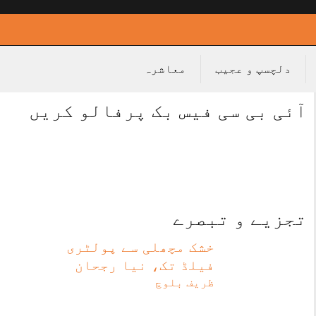
دلچسپ و عجیب
معاشرہ
آئی بی سی فیس بک پرفالو کریں
تجزیے و تبصرے
خشک مچھلی سے پولٹری
فیلڈ تک، نیا رجحان
ظریف بلوچ