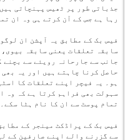
جذباتی طور پر ٹھیس پہنچاتی ہیں 
رہا ہے جس کے آن کرتے ہی وہ ان ت
فیس بک کے مطابق یہ آپشن ان لوگو
سابقہ تعلقات یعنی سابقہ بیوی، 
جانب سے جارحانہ رویئے سے بچنے کے
حاصل کرنا چاہتے ہیں اور یہ بھی چ
ہو۔ یہ فیچر اپنے تعلقات کا اسٹی
سہولت بھی فراہم کرتا ہے کہ وہ ا
تمام پوسٹ سے ان کا نام ہٹا سکے۔
فیس بک کے پراڈکٹ مینجر کے مطابق
سے گزرنے والے اپنے صارفین کے لی