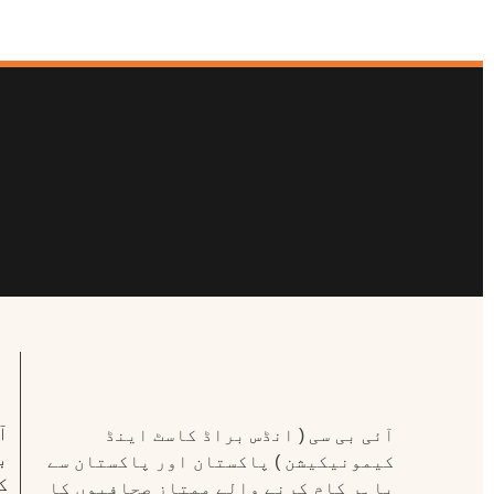
ا
آئی بی سی ( انڈس براڈ کاسٹ اینڈ
ب
کیمونیکیشن ) پاکستان اور پاکستان سے
ک
باہر کام کرنے والے ممتاز صحافیوں کا