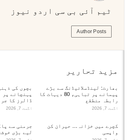
ٹیم آئی بی سی اردو نیوز
Author Posts
مزید تحاریر
بھارت: لینڈسلائیڈنگ سے بڑے
بچوں کی ذہنی
پیمانے پر تباہی، 80 دیہات کا
رابطہ منطقع
ڈالرز کا جرم
اگست 7, 2026
اگست 7, 2026
کچرے میں خزانہ… حیران کن
جرمنی سے پاک
واپسی
لیے بڑی خوشخ