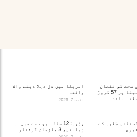
 صحت کو نقصان
امریکا میں دل دہلا دینے والا
پہنچانے پر میٹا پر 57 کروڑ
واقعہ
انہ عائد
اگست 7, 2026
ستانی طلبہ کے
ہڑپہ: 12 سالہ بچے سے مبینہ
بری
زیادتی، 3 ملزمان گرفتار