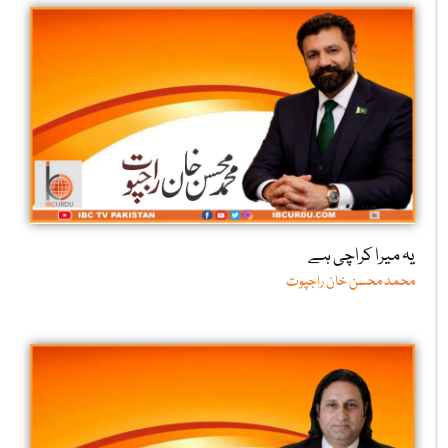
یہ میرا کراچی ہے
محمد محسن خان راجپوت