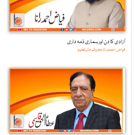
آزادی کا دن اور ہماری ذمہ داری
فیاض احمدرانا،معروف ماہرتعلیم