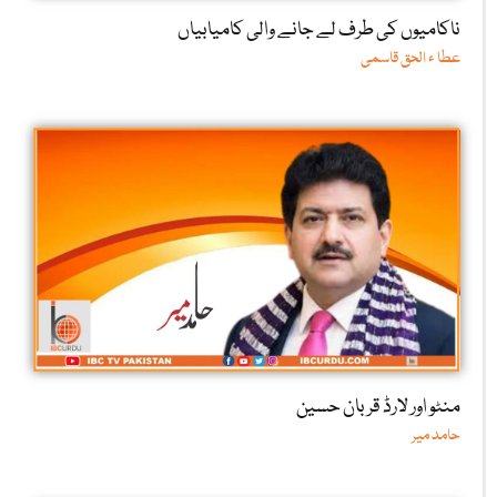
ناکامیوں کی طرف لے جانے والی کامیابیاں
عطا ء الحق قاسمی
منٹو اور لارڈ قربان حسین
حامد میر