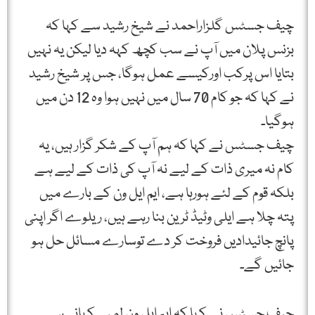
چیف جسٹس گلزاراحمد نے شیخ رشید سے کہا کہ
بزنس پلان میں آپ نے سب کچھ کہہ دیا لیکن یہ نہیں
بتایا اس پرکب اورکیسے عمل ہوگا، جس پر شیخ رشید
نے کہا کہ جو کام 70 سال میں نہیں ہوا وہ 12 دن میں
ہوگیا۔
چیف جسٹس نے کہا کہ ہم آپ کے شکر گزار ہیں، یہ
کام نہ میری ذات کے لیے نہ آپ کی ذات کے لیے ہے
بلکہ قوم کے لئے ہورہا ہے، ایم ایل ون کے بارے میں
پتہ چلا ہے ایلی وٹیڈ ٹرین بنا رہے ہیں، ریلوے اگر اپنی
پانچ جائیدادیں فروخت کر دے توسارے مسائل حل ہو
جائیں گے۔
چیف جسٹس نے کہا کہ ایم ایل ون لمبی کہانی ہے