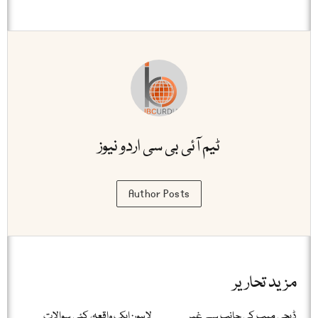
ٹیم آئی بی سی اردو نیوز
Author Posts
مزید تحاریر
ڈیجی میپ کی جانب سے غیر
لاہور: ایک واقعہ، کئی سوالات