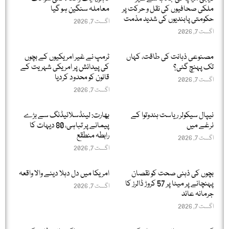
ملکی صحافیوں کی نقل و حرکت پر
معاملہ سنگین ہو گیا
حکومتی پابندیوں کی شدید مذمت
اگست 7, 2026
اگست 7, 2026
مصنوعی ذہانت کی طاقت، کہاں
ٹرمپ نے غیر امریکیوں کے بچوں
تک پہنچ گئی؟
کی پیدائش پر امریکی شہریت کے
قانون کو محدود کردیا
اگست 7, 2026
اگست 7, 2026
نیپال سیکولر ریاست ہندوتوا کے
بھارت: لینڈسلائیڈنگ سے بڑے
نرغے میں
پیمانے پر تباہی، 80 دیہات کا
رابطہ منطقع
اگست 7, 2026
اگست 7, 2026
بچوں کی ذہنی صحت کو نقصان
امریکا میں دل دہلا دینے والا واقعہ
پہنچانے پر میٹا پر 57 کروڑ ڈالرز کا
اگست 7, 2026
جرمانہ عائد
اگست 7, 2026