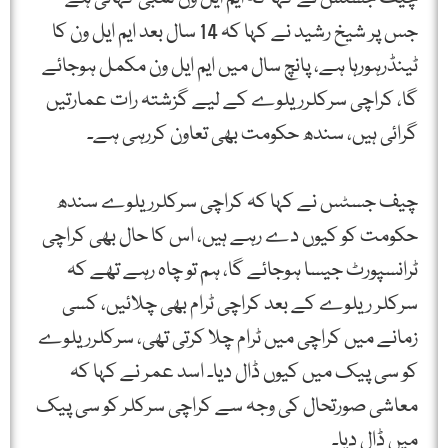
جس پر شیخ رشید نے کہا کہ 14 سال بعد ایم ایل ون کا
ٹینڈرہورہا ہے، پانچ سال میں ایم ایل ون مکمل ہوجائے
گا، کراچی سرکلرریلوے کے لیے گزشتہ رات عمارتیں
گرائی ہیں، سندھ حکومت بھی تعاون کررہی ہے۔
چیف جسٹس نے کہا کہ کراچی سرکلرریلوے سندھ
حکومت کو کیوں دے رہے ہیں، اس کا حال بھی کراچی
ٹرانسپورٹ جیسا ہوجائے گا، ہم تو چاہ رہے تھے کہ
سرکلر ریلوے کے بعد کراچی ٹرام بھی چلائیں، کسی
زمانے میں کراچی میں ٹرام چلا کرتی تھی، سرکلرریلوے
کو سی پیک میں کیوں ڈال دیا۔ اسد عمر نے کہا کہ
معاشی صورتحال کی وجہ سے کراچی سرکلر کو سی پیک
میں ڈال دیا۔