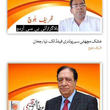
خشک مچھلی سے پولٹری فیلڈ تک، نیا رجحان
ظریف بلوچ