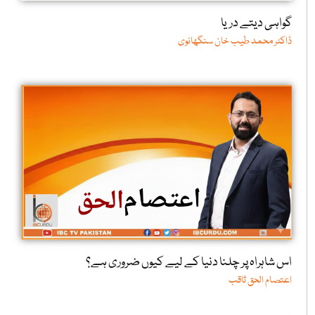
گواہی دیتے دریا
ڈاکٹر محمد طیب خان سنگھانوی
اس شاہراہ پر چلنا دنیا کے لیے کیوں ضروری ہے؟
اعتصام الحق ثاقب