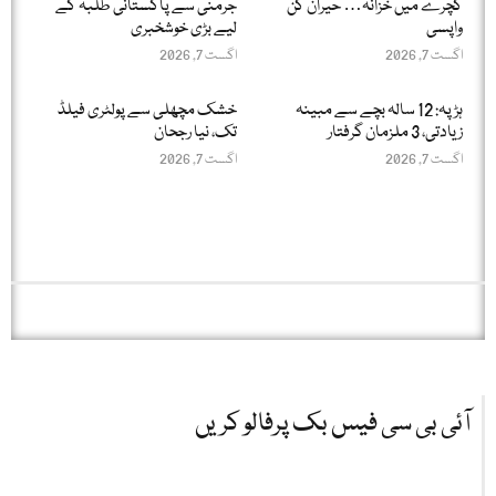
کچرے میں خزانہ… حیران کن
جرمنی سے پاکستانی طلبہ کے
واپسی
لیے بڑی خوشخبری
اگست 7, 2026
اگست 7, 2026
ہڑپہ: 12 سالہ بچے سے مبینہ
خشک مچھلی سے پولٹری فیلڈ
زیادتی، 3 ملزمان گرفتار
تک، نیا رجحان
اگست 7, 2026
اگست 7, 2026
آئی بی سی فیس بک پرفالو کریں