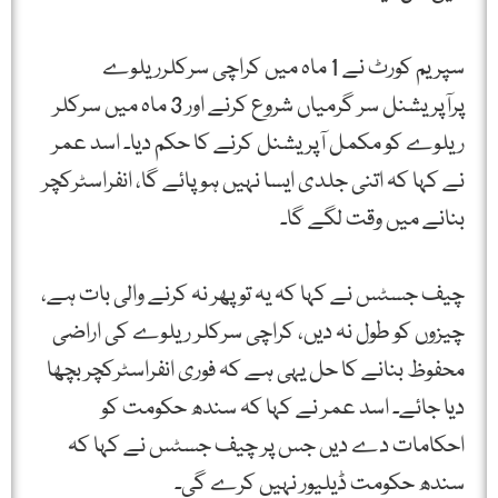
سپریم کورٹ نے 1 ماہ میں کراچی سرکلرریلوے
پرآپریشنل سر گرمیاں شروع کرنے اور 3 ماہ میں سرکلر
ریلوے کو مکمل آپریشنل کرنے کا حکم دیا۔ اسد عمر
نے کہا کہ اتنی جلدی ایسا نہیں ہو پائے گا، انفراسٹرکچر
بنانے میں وقت لگے گا۔
چیف جسٹس نے کہا کہ یہ تو پھر نہ کرنے والی بات ہے،
چیزوں کو طول نہ دیں، کراچی سرکلر ریلوے کی اراضی
محفوظ بنانے کا حل یہی ہے کہ فوری انفراسٹرکچر بچھا
دیا جائے۔ اسد عمر نے کہا کہ سندھ حکومت کو
احکامات دے دیں جس پر چیف جسٹس نے کہا کہ
سندھ حکومت ڈیلیور نہیں کرے گی۔