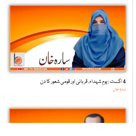
4 اگست : یومِ شہداء، قربانی اور قومی شعور کا دن
سارہ خان