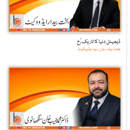
ڈیجیٹل دنیا کا تاریک رُخ
بخت بیدار جان سید ایڈووکیٹ