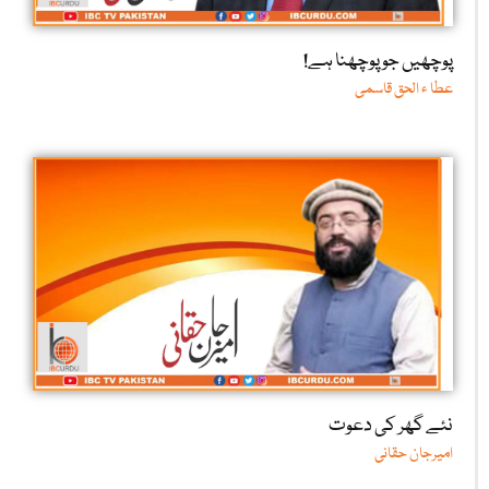
پوچھیں جو پوچھنا ہے!
عطا ء الحق قاسمی
نئے گھر کی دعوت
امیرجان حقانی