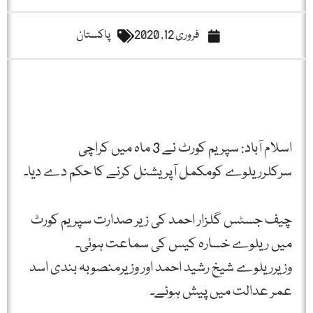
فروری 12, 2020
پاکستان
اسلام آباد: سپریم کورٹ نے 3 ماہ میں کراچی
سرکلرریلوے کومکمل آپریشنل کرنے کا حکم دے دیا۔
چیف جسٹس گلزار احمد کی زیر صدارت سپریم کورٹ
میں ریلوے خسارہ کیس کی سماعت ہوئی۔
وزیرریلوے شیخ رشید احمد اور وزیرمنصوبہ بندی اسد
عمر عدالت میں پیش ہوئے۔