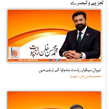
تجزیے و تبصرے
نیپال سیکولر ریاست ہندوتوا کے نرغے میں
محمد محسن خان راجپوت