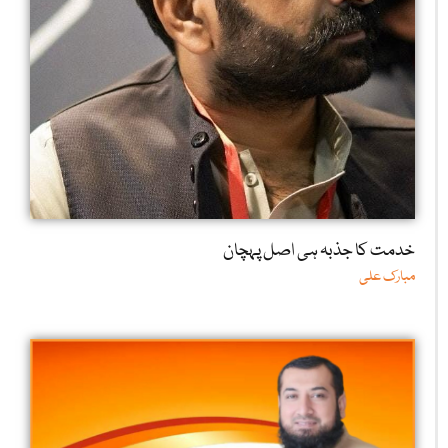
خدمت کا جذبہ ہی اصل پہچان
مبارک علی