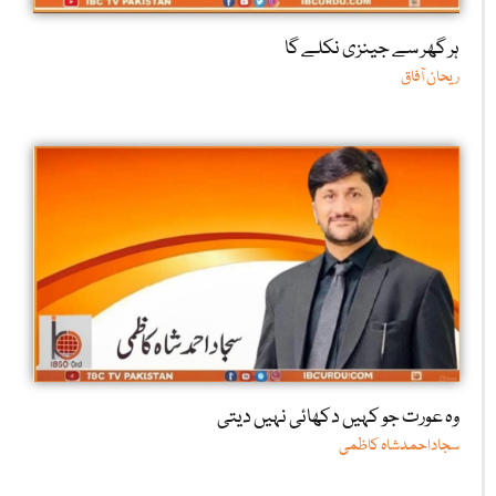
ہر گھر سے جینزی نکلے گا
ریحان آفاق
وہ عورت جو کہیں دکھائی نہیں دیتی
سجاداحمدشاہ کاظمی