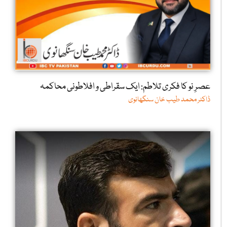
عصرِ نو کا فکری تلاطم: ایک سقراطی و افلاطونی محاکمہ
ڈاکٹر محمد طیب خان سنگھانوی