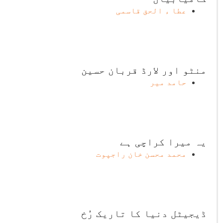
عطا ء الحق قاسمی
منٹو اور لارڈ قربان حسین
حامد میر
یہ میرا کراچی ہے
محمد محسن خان راجپوت
ڈیجیٹل دنیا کا تاریک رُخ