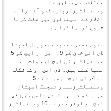
مختلف اسپتالوں سے
وینٹیلٹرزکوپازیٹیو آنے والے
اضلاع کے اسپتالوں میں شفٹ کرنا
شروع کردیا گیا ہے۔
بنوں مفتی محمود میموریل اسپتال
ڈی آئی خان کو 9، ایل آر ایچ کو 5
وینٹیلٹرز ڈی ایچ او سوات نے
مہیا کئے ہیں۔ ڈی ایچ او شانگلہ
نے 4، ڈی ایچ اوسوات نے 5
وینٹیلٹرزسیدو ٹیچنگ اسپتال
سوات کو فراہم کردیے اسی طرح ڈی
ایچ او لوئر دیر نے 10 وینٹیلٹرز