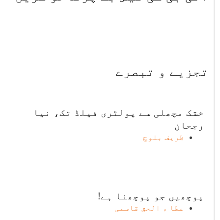
تجزیے و تبصرے
خشک مچھلی سے پولٹری فیلڈ تک، نیا
رجحان
ظریف بلوچ
پوچھیں جو پوچھنا ہے!
عطا ء الحق قاسمی