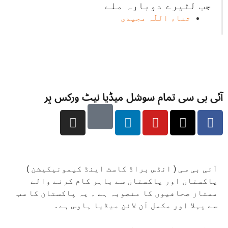
جب لٹیرے دوبارہ ملے
ثناء اللّٰہ مجیدی
آئی بی سی تمام سوشل میڈیا نیٹ ورکس پر
آئی بی سی ( انڈس براڈ کاسٹ اینڈ کیمونیکیشن )
پاکستان اور پاکستان سے باہر کام کرنے والے
ممتاز صحافیوں کا منصوبہ ہے ۔ یہ پاکستان کا سب
سے پہلا اور مکمل آن لائن میڈیا ہاوس ہے .