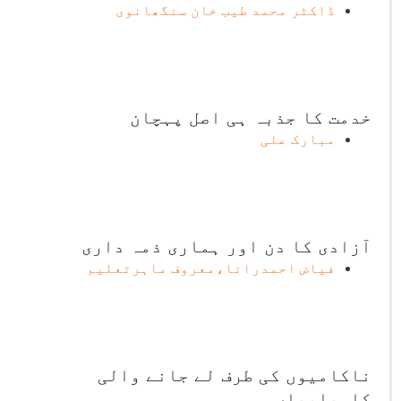
ڈاکٹر محمد طیب خان سنگھانوی
خدمت کا جذبہ ہی اصل پہچان
مبارک علی
آزادی کا دن اور ہماری ذمہ داری
فیاض احمدرانا،معروف ماہرتعلیم
ناکامیوں کی طرف لے جانے والی
کامیابیاں