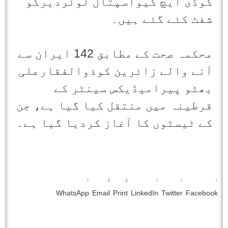
کوڈی ایچ کیواسپتال لوئردیرکو
شفٹ کئے گئے ہیں۔
محکمہ صحت کے مطابق 142 ایران سے
آنے والے زائرین کوذوالفقارعلی
بھٹو پیرامیڈیکس سینٹر کے
قرطینہ میں منتقل کیا گیا ہے، جن
کے ٹیسٹوں کا آغاز کردیا گیا ہے۔
WhatsApp
Email
Print
LinkedIn
Twitter
Facebook