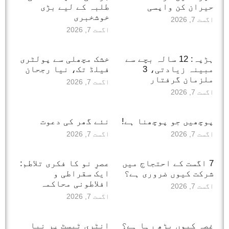
حیران کن واپسی
طلبہ کے لیے بڑی
خوشخبری
اگست 7, 2026
اگست 7, 2026
ہڑپہ: 12 سالہ بچے سے
خشک مچھلی سے پولٹری
مبینہ زیادتی، 3
فیلڈ تک، نیا رجحان
ملزمان گرفتار
اگست 7, 2026
اگست 7, 2026
پوچھیں جو پوچھنا ہے!
نئے گھر کی دعوت
اگست 7, 2026
اگست 7, 2026
7 اگست کے احتجاج میں
عصرِ نو کا فکری تلاطم:
شرکت کیوں ضروری ہے؟
ایک سقراطی و
افلاطونی محاکمہ
اگست 7, 2026
اگست 7, 2026
غصہ کیوں بڑھ رہا ہے؟
انٹری ٹیسٹ پر نیا