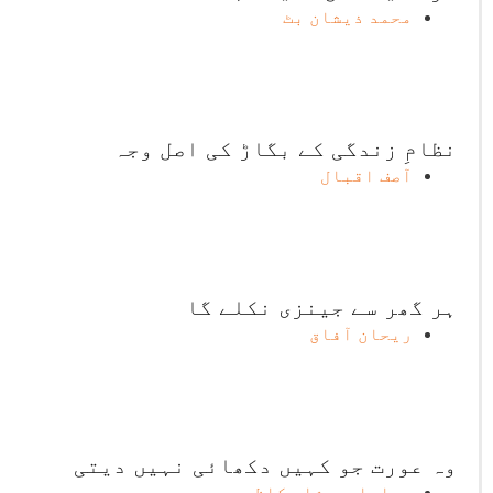
محمد ذیشان بٹ
نظامِ زندگی کے بگاڑ کی اصل وجہ
آصف اقبال
ہر گھر سے جینزی نکلے گا
ریحان آفاق
وہ عورت جو کہیں دکھائی نہیں دیتی
سجاداحمدشاہ کاظمی