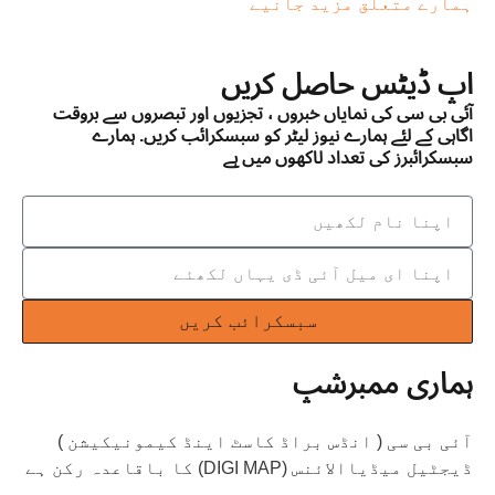
ہمارے متعلق مزید جانیے
اپ ڈیٹس حاصل کریں
آئی بی سی کی نمایاں خبروں ، تجزیوں اور تبصروں سے بروقت
اگاہی کے لئے ہمارے نیوز لیٹر کو سبسکرائب کریں. ہمارے
سبسکرائبرز کی تعداد لاکھوں میں ہے
سبسکرائب کریں
ہماری ممبرشپ
آئی بی سی ( انڈس براڈ کاسٹ اینڈ کیمونیکیشن )
ڈیجٹیل میڈیاالائنس (DIGI MAP) کا باقاعدہ رکن ہے
۔