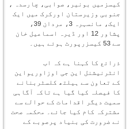
کیسزمیں بونیر، صوابی، چارسدہ ،
جنوبی وزیرستان اورکرک میں ایک
ایک، مانسہرہ 3، مردان 39،
پشاور 12 اور ڈیرہ اسماعیل خان
سے 53 کیسزرپورٹ ہوئے ہیں۔
ذرائع کا کہنا ہے کہ اب
انٹرنیشنل این جی اوزاوریواین
کے تعاون سے ہیلتھ کلسٹربنانے
کا فیصلہ کیا گیا ہے تاکہ آگاہی
سمیت دیگر اقدامات کے حوالے سے
مشترکہ کام کیا جائے۔ محکمہ صحت
نے ضرورت کی بنیاد پرصوبے کے