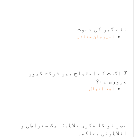
نئے گھر کی دعوت
امیرجان حقانی
7 اگست کے احتجاج میں شرکت کیوں
ضروری ہے؟
آصف اقبال
عصرِ نو کا فکری تلاطم: ایک سقراطی و
افلاطونی محاکمہ