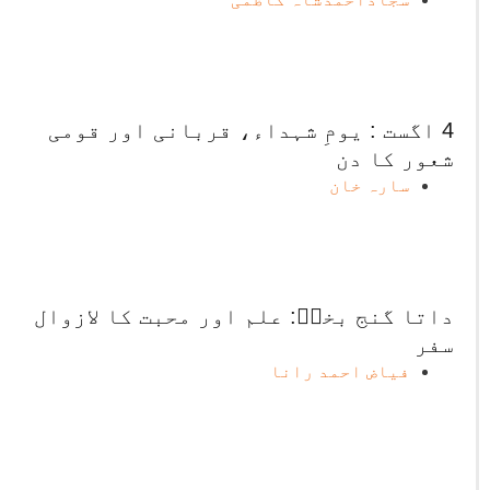
4 اگست : یومِ شہداء، قربانی اور قومی
شعور کا دن
سارہ خان
داتا گنج بخشؒ: علم اور محبت کا لازوال
سفر
فیاض احمد رانا