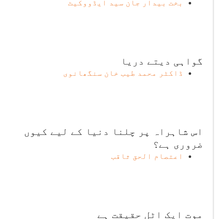
بخت بیدار جان سید ایڈووکیٹ
گواہی دیتے دریا
ڈاکٹر محمد طیب خان سنگھانوی
اس شاہراہ پر چلنا دنیا کے لیے کیوں
ضروری ہے؟
اعتصام الحق ثاقب
موت ایک اٹل حقیقت ہے