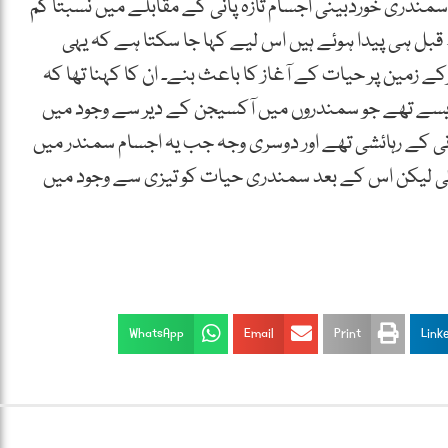
ندری خوردبینی اجسام تازہ پانی کے مقابلے میں نسبتاً کم
 قبل ہی پیدا ہوئے ہیں اس لیے کہا جا سکتا ہے کہ یہی
ے زمین پر حیات کے آغاز کا باعث بنے۔ ان کا کہنا تھا کہ
ایسے تھے جو سمندروں میں آکسیجن کے دیر سے وجود میں
انی کے رہائشی تھے اور دوسری وجہ جب یہ اجسام سمندر میں
ہوئی لیکن اس کے بعد سمندری حیات کو تیزی سے وجود میں
WhatsApp
Email
Print
Link