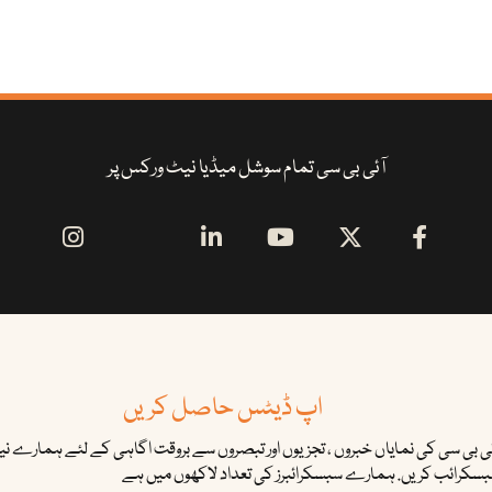
آئی بی سی تمام سوشل میڈیا نیٹ ورکس پر
اپ ڈیٹس حاصل کریں
ئی بی سی کی نمایاں خبروں ، تجزیوں اور تبصروں سے بروقت اگاہی کے لئے ہمارے نیوز
سکرائب کریں. ہمارے سبسکرائبرز کی تعداد لاکھوں میں ہے