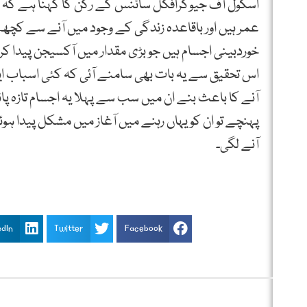
اسکول آف جیوگرافکل سائنس کے رکن کا کہنا ہے کہ سم
عمر ہیں اور باقاعدہ زندگی کے وجود میں آنے سے کچھ
خوردبینی اجسام ہیں جو بڑی مقدار میں آکسیجن پیدا کرک
اس تحقیق سے یہ بات بھی سامنے آئی کہ کئی اسباب 
آنے کا باعث بنے ان میں سب سے پہلا یہ اجسام تازہ پ
پہنچے تو ان کو یہاں رہنے میں آغاز میں مشکل پیدا 
آنے لگی۔
edIn
Twitter
Facebook