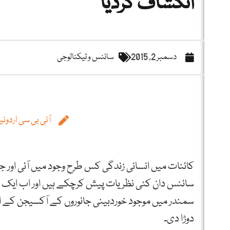
انکشاف کردیا
دسمبر 2, 2015
سائنس و ٹیکنالوجی
آئی بی سی اردونیو
کائنات میں انسانی زندگی کس طرح وجود میں آئی اور 
سائنس دان کئی نظریات پیش کرچکے ہیں اور اب ایک اور 
سمندر میں موجود خوردبینی جانوروں کے آکسیجن کے اخ
دوڑا دی۔