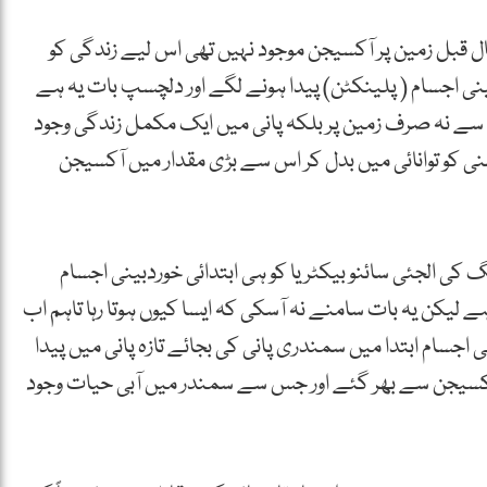
 دانوں کا کہنا ہے کہ آج سے 80 کروڑ سال قبل زمین پر آکسیجن موجود نہیں تھی اس لیے زندگی کو
نی اجسام ( پلینکٹن) پیدا ہونے لگے اور دلچسپ بات یہ ہے
سے نہ صرف زمین پر بلکہ پانی میں ایک مکمل زندگی وجود
نی کو توانائی میں بدل کر اس سے بڑی مقدار میں آکسیجن
ی الجئی سائنو بیکٹریا کو ہی ابتدائی خوردبینی اجسام
ے لیکن یہ بات سامنے نہ آسکی کہ ایسا کیوں ہوتا رہا تاہم اب
 اجسام ابتدا میں سمندری پانی کی بجائے تازہ پانی میں پیدا
 60 سے 80 کروڑ سال قبل آکسیجن سے بھر گئے اور جس سے سمندر میں آبی حیات وجود