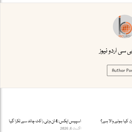
بی سی اردو نیوز
Author Po
ڑ، کیا ہونے والا ہے؟
اسپیس ایکس: 4 ٹن وزنی راکٹ چاند سے ٹکرا گیا
اگست 6, 2026