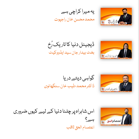
یہ میرا کراچی ہے
محمد محسن خان راجپوت
ڈیجیٹل دنیا کا تاریک رُخ
بخت بیدار جان سید ایڈووکیٹ
گواہی دیتے دریا
ڈاکٹر محمد طیب خان سنگھانوی
اس شاہراہ پر چلنا دنیا کے لیے کیوں ضروری
ہے؟
اعتصام الحق ثاقب