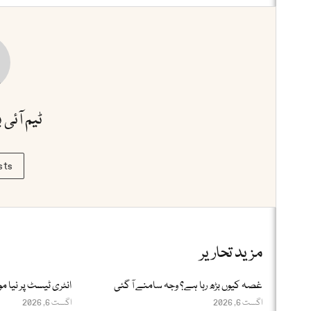
ٹیم آئی 
sts
مزید تحاریر
غصہ کیوں بڑھ رہا ہے؟ وجہ سامنے آ گئی
انٹری ٹیسٹ پر نیا مو
اگست 6, 2026
اگست 6, 2026