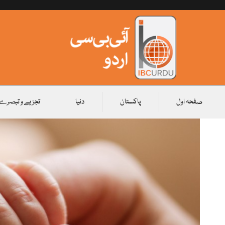
صفحہ اول
پاکستان
دنیا
تجزیے و تبصرے