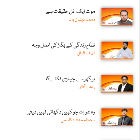
موت ایک اٹل حقیقت ہے
محمد ذیشان بٹ
نظامِ زندگی کے بگاڑ کی اصل وجہ
آصف اقبال
ہر گھر سے جینزی نکلے گا
ریحان آفاق
وہ عورت جو کہیں دکھائی نہیں دیتی
سجاداحمدشاہ کاظمی