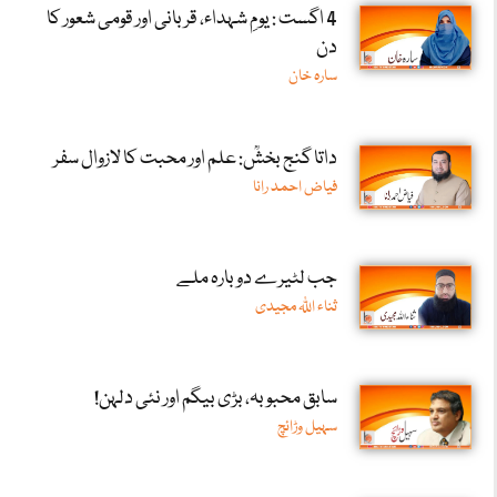
4 اگست : یومِ شہداء، قربانی اور قومی شعور کا
دن
سارہ خان
داتا گنج بخشؒ: علم اور محبت کا لازوال سفر
فیاض احمد رانا
جب لٹیرے دوبارہ ملے
ثناء اللّٰہ مجیدی
سابق محبوبہ، بڑی بیگم اور نئی دلہن!
سہیل وڑائچ