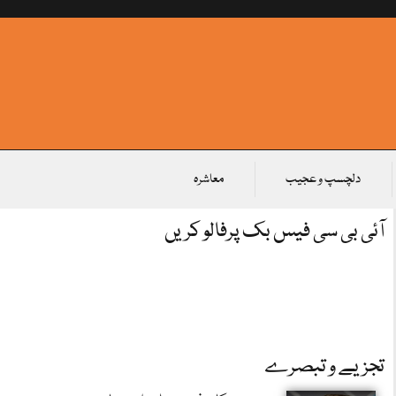
دلچسپ و عجیب
معاشرہ
آئی بی سی فیس بک پرفالو کریں
تجزیے و تبصرے