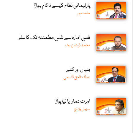
پارلیمانی نظام کیسے ناکام ہوا؟
حامد میر
نفسِ امارہ سے نفسِ مطمئنہ تک کا سفر
محمد ذیشان بٹ
بلیاں اور کتے
عطا ء الحق قاسمی
امرت دھارا یا نیا پواڑا
سہیل وڑائچ