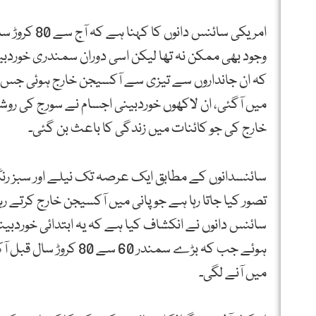
امریکی سائنس
وجود بھی ممکن نہ تھا لیکن اسی دوران سمندری خوردبی
کہ ان جانداروں سے تیزی سے آکسیجن خارج ہوئی جس 
میں آگئی، ان لاکھوں خوردبینی اجسام نے سورج کی روش
خارج کی جو کائنات میں زندگی کا باعث بن گئی۔
سائنسدانوں کے مطابق ایک عرصہ تک نیلے اور سبز رنگ ک
تصور کیا جاتا رہا ہے جو پانی میں آکسیجن خارج کرتے رہ
سائنس دانوں نے انکشاف کیا ہے کہ یہ ابتدائی خوردبینی
ہوئے جب کہ بڑے سمندر
میں آنے لگی۔