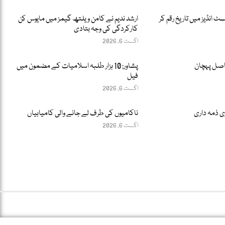
سٹ انڈیز میں تاریخ رقم کر
ارشد ندیم نے کامن ویلتھ گیمز میں مایوس کن
کارکردگی کی وجہ بتادی
اگست 6, 2026
اصل پہچان
پشاور: 10 ہزار طلبہ اسلامیات کے مضمون میں
فیل
اگست 6, 2026
ری ذمہ داری
ناکامیوں کی طرف لے جانے والی کامیابیاں
اگست 6, 2026