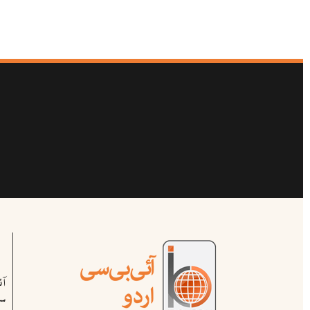
آ
سب