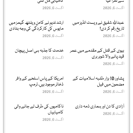
سے ٹکرا گیا
کامیابی مل گئی
اگست 6, 2026
اگست 6, 2026
عبداللّٰہ شفیق نے ویسٹ انڈیز میں
ارشد ندیم نے کامن ویلتھ گیمز میں
تاریخ رقم کر دی!
مایوس کن کارکردگی کی وجہ بتادی
اگست 6, 2026
اگست 6, 2026
بیوی کے قتل کے مقدمے میں عمر
خدمت کا جذبہ ہی اصل پہچان
قید پانے والا شوہر بری
اگست 6, 2026
اگست 6, 2026
پشاور: 10 ہزار طلبہ اسلامیات کے
امریکا کے پاس اسلحے کے وافر
مضمون میں فیل
ذخائر موجود ہیں، ٹرمپ
اگست 6, 2026
اگست 6, 2026
آزادی کا دن اور ہماری ذمہ داری
ناکامیوں کی طرف لے جانے والی
کامیابیاں
اگست 6, 2026
اگست 6, 2026