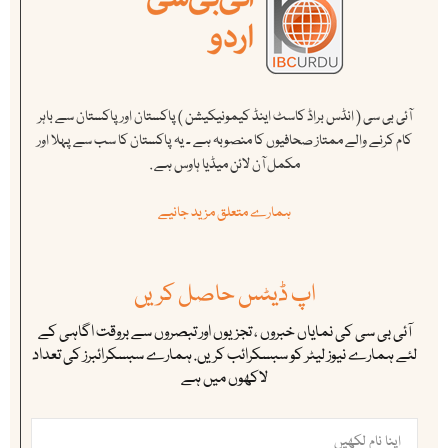
آئی بی سی ( انڈس براڈ کاسٹ اینڈ کیمونیکیشن ) پاکستان اور پاکستان سے باہر
کام کرنے والے ممتاز صحافیوں کا منصوبہ ہے ۔ یہ پاکستان کا سب سے پہلا اور
مکمل آن لائن میڈیا ہاوس ہے .
ہمارے متعلق مزید جانیے
اپ ڈیٹس حاصل کریں
آئی بی سی کی نمایاں خبروں ، تجزیوں اور تبصروں سے بروقت اگاہی کے
لئے ہمارے نیوز لیٹر کو سبسکرائب کریں. ہمارے سبسکرائبرز کی تعداد
لاکھوں میں ہے