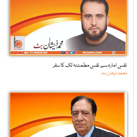
نفسِ امارہ سے نفسِ مطمئنہ تک کا سفر
محمد ذیشان بٹ