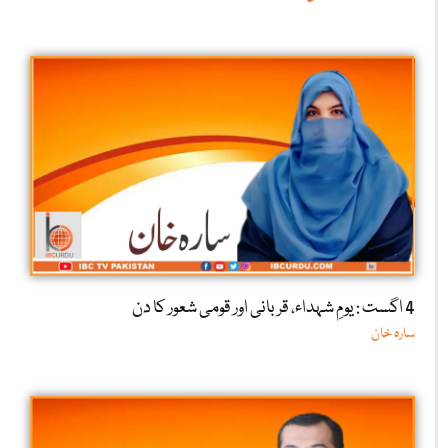
4 اگست : یومِ شہداء، قربانی اور قومی شعور کا دن
سارہ خان