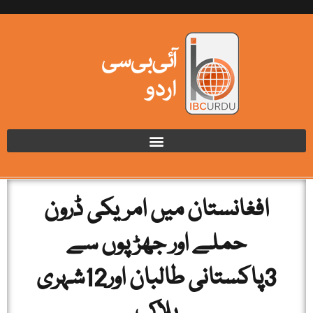
افغانستان میں امریکی ڈرون
حملے اور جھڑپوں سے
3پاکستانی طالبان اور12شہری