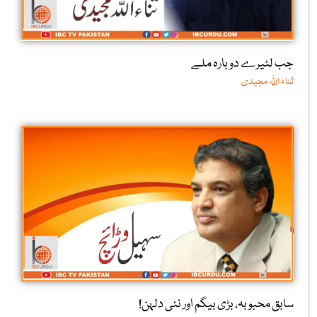
جب لٹیرے دوبارہ ملے
ثناء اللّٰہ مجیدی
سابق محبوبہ، بڑی بیگم اور نئی دلہن!