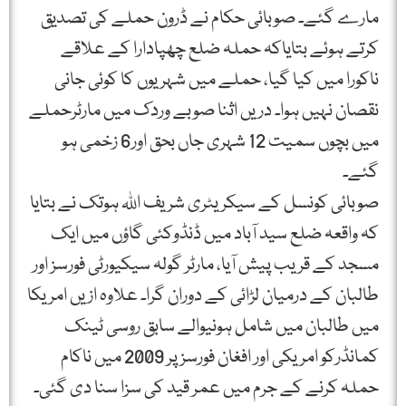
مارے گئے۔ صوبائی حکام نے ڈرون حملے کی تصدیق
کرتے ہوئے بتایاکہ حملہ ضلع چھپادارا کے علاقے
ناکورا میں کیا گیا، حملے میں شہریوں کا کوئی جانی
نقصان نہیں ہوا۔ دریں اثنا صوبے وردک میں مارٹرحملے
میں بچوں سمیت 12 شہری جاں بحق اور6 زخمی ہو
گئے۔
صوبائی کونسل کے سیکریٹری شریف اللہ ہوتک نے بتایا
کہ واقعہ ضلع سید آباد میں ڈنڈوکئی گاؤں میں ایک
مسجد کے قریب پیش آیا، مارٹر گولہ سیکیورٹی فورسز اور
طالبان کے درمیان لڑائی کے دوران گرا۔ علاوہ ازیں امریکا
میں طالبان میں شامل ہونیوالے سابق روسی ٹینک
کمانڈرکو امریکی اور افغان فورسز پر 2009 میں ناکام
حملہ کرنے کے جرم میں عمر قید کی سزا سنا دی گئی۔