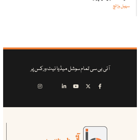
سہیل وڑائچ
آئی بی سی تمام سوشل میڈیا نیٹ ورکس پر