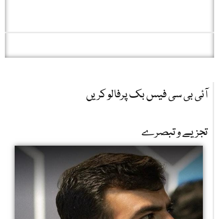
آئی بی سی فیس بک پرفالو کریں
تجزیے و تبصرے