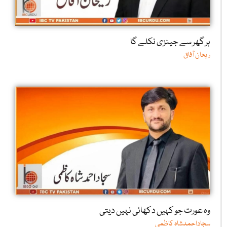
ہر گھر سے جینزی نکلے گا
ریحان آفاق
وہ عورت جو کہیں دکھائی نہیں دیتی
سجاداحمدشاہ کاظمی