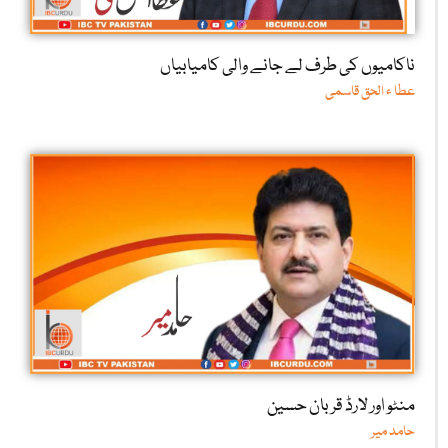
ناکامیوں کی طرف لے جانے والی کامیابیاں
عطا ء الحق قاسمی
منٹو اور لارڈ قربان حسین
حامد میر