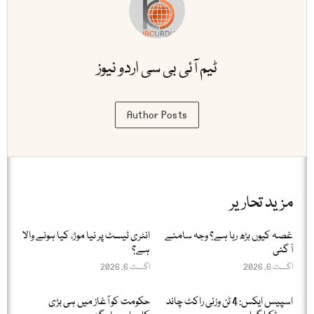
ٹیم آئی بی سی اردو نیوز
Author Posts
مزید تحاریر
غصہ کیوں بڑھ رہا ہے؟ وجہ سامنے
انٹری ٹیسٹ پر نیا موڑ، کیا ہونے والا
آ گئی
ہے؟
اگست 6, 2026
اگست 6, 2026
اسپیس ایکس: 4 ٹن وزنی راکٹ چاند
حکومت کو آغاز میں ہی بڑی