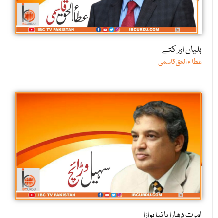
بلیاں اور کتے
عطا ء الحق قاسمی
امرت دھارا یا نیا پواڑا