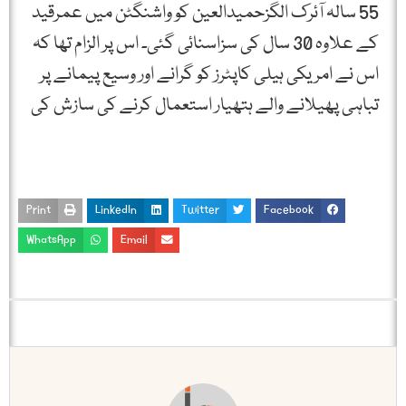
55 سالہ آئرک الگزحمیدالعین کو واشنگٹن میں عمرقید
کے علاوہ 30 سال کی سزاسنائی گئی۔ اس پر الزام تھا کہ
اس نے امریکی ہیلی کاپٹرز کو گرانے اور وسیع پیمانے پر
تباہی پھیلانے والے ہتھیار استعمال کرنے کی سازش کی
Print
LinkedIn
Twitter
Facebook
WhatsApp
Email