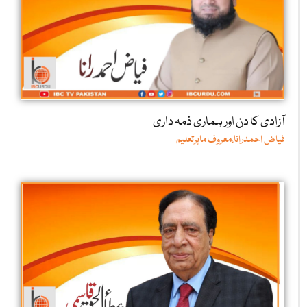
آزادی کا دن اور ہماری ذمہ داری
فیاض احمدرانا،معروف ماہرتعلیم