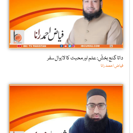
داتا گنج بخشؒ: علم اور محبت کا لازوال سفر
فیاض احمد رانا