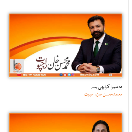
یہ میرا کراچی ہے
محمد محسن خان راجپوت