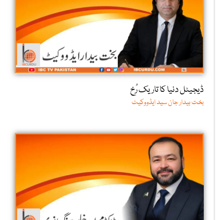
ڈیجیٹل دنیا کا تاریک رُخ
بخت بیدار جان سید ایڈووکیٹ