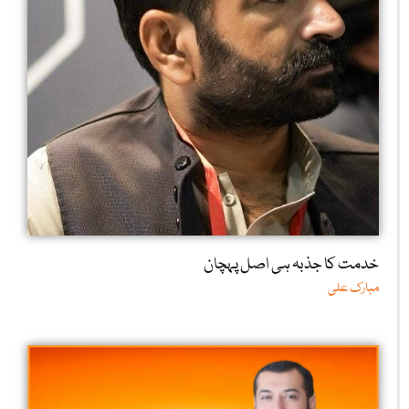
خدمت کا جذبہ ہی اصل پہچان
مبارک علی