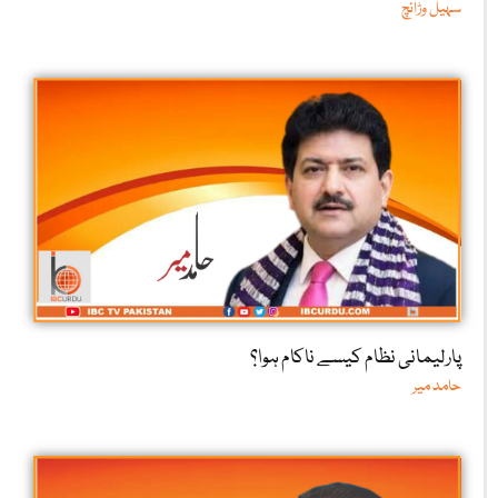
سہیل وڑائچ
پارلیمانی نظام کیسے ناکام ہوا؟
حامد میر