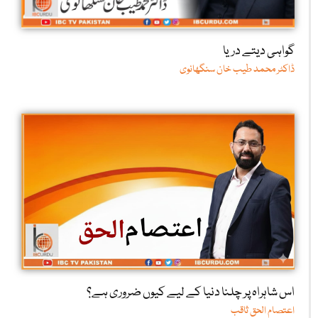
گواہی دیتے دریا
ڈاکٹر محمد طیب خان سنگھانوی
اس شاہراہ پر چلنا دنیا کے لیے کیوں ضروری ہے؟
اعتصام الحق ثاقب