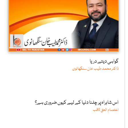
گواہی دیتے دریا
ڈاکٹر محمد طیب خان سنگھانوی
اس شاہراہ پر چلنا دنیا کے لیے کیوں ضروری ہے؟
اعتصام الحق ثاقب