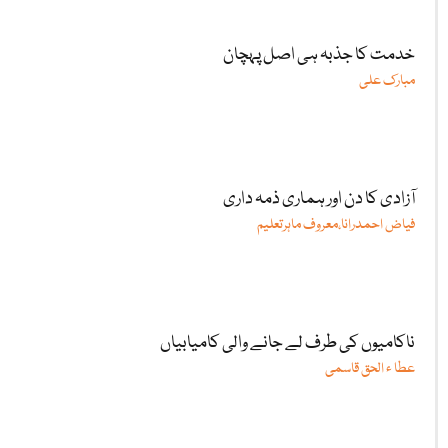
خدمت کا جذبہ ہی اصل پہچان
مبارک علی
آزادی کا دن اور ہماری ذمہ داری
فیاض احمدرانا،معروف ماہرتعلیم
ناکامیوں کی طرف لے جانے والی کامیابیاں
عطا ء الحق قاسمی