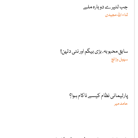
جب لٹیرے دوبارہ ملے
ثناء اللّٰہ مجیدی
سابق محبوبہ، بڑی بیگم اور نئی دلہن!
سہیل وڑائچ
پارلیمانی نظام کیسے ناکام ہوا؟
حامد میر