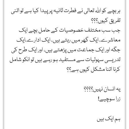
ہر بچے کو اللہ تعالی نے فطرت ثانیہ پر پیدا کیا ہے تو اتنی
تفریق کیوں؟؟؟
جب سب مختلف خصوصیات کے حامل بچے ایک
معاشرے، ایک گھر میں رہتے ہیں، ایک ادارے،ایک
جگہ اور ایک جماعت میں پڑھتے ہیں، اور ایک طرح کی
تدریسی سہولیات سے مستفید ہو رہے ہیں تو انکو شامل
کرنا اتنا مشکل کیوں ہے؟؟
یہ انسان نہیں؟؟؟؟
زرا سوچیے!
ہم ایک ہیں