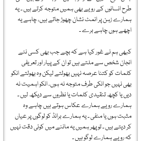
طرح انسانوں کے رویے بھی ہمیں متوجہ کرتے ہیں ۔ یہ
ہمارے زہن پر انمٹ نشان چھوڑ جاتے ہیں، چاہے یہ
اچھے ہوں چاہے برے ۔
کبھی ہم نے غور کیا ہے کہ بچے جب بھی کسی نئے
انجان شخص سے ملتے ہیں تو ان کے پیار اور تعریفی
کلمات کو کتنا عرصہ نہیں بھولتے لیکن وہ بھولتے انکو
بھی نہیں جو انکی طرف متوجہ نہ ہوں، انکو اہمیت نہ
دیں یا کچھ تنقیدی کلمات یا نظروں سے دیکھ لیں ۔
ہمارے رویے ہمارے عکاس ہوتے ہیں چاہے وہ
مثبت ہوں یا منفی ۔ یہ ہمارے برانڈ کو لوگوں پر عیاں
کر دیتے ہیں ۔ تو پھر ہمیں یہ ماننے میں کوئی دقت نہیں
کہ رویے ہمارے لوگو ہیں ۔