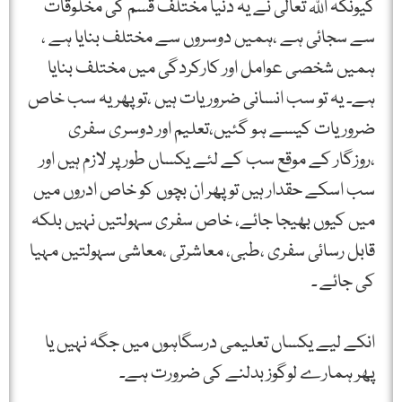
کیونکہ اللہ تعالی نے یہ دنیا مختلف قسم کی مخلوقات
سے سجائی ہے ،ہمیں دوسروں سے مختلف بنایا ہے ،
ہمیں شخصی عوامل اور کارکردگی میں مختلف بنایا
ہے۔ یہ تو سب انسانی ضروریات ہیں ،تو پھر یہ سب خاص
ضروریات کیسے ہو گئیں،تعلیم اور دوسری سفری
،روزگار کے موقع سب کے لئے یکساں طور پر لازم ہیں اور
سب اسکے حقدار ہیں تو پھر ان بچوں کو خاص ادروں میں
میں کیوں بھیجا جائے، خاص سفری سہولتیں نہیں بلکہ
قابل رسائی سفری ،طبی، معاشرتی ،معاشی سہولتیں مہیا
کی جائے ۔
انکے لیے یکساں تعلیمی درسگاہوں میں جگہ نہیں یا
پھر ہمارے لوگوز بدلنے کی ضرورت ہے۔