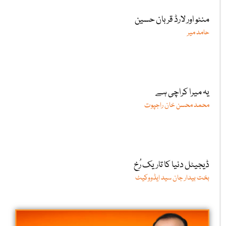
منٹو اور لارڈ قربان حسین
حامد میر
یہ میرا کراچی ہے
محمد محسن خان راجپوت
ڈیجیٹل دنیا کا تاریک رُخ
بخت بیدار جان سید ایڈووکیٹ