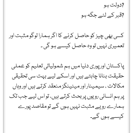
?دولت ہو
?قبر کے لئے جگہ ہو
کسی بھی چیز کو حاصل کرنے کا اگر ہمارا لوگو مثبت اور
تعمیری نہیں تو وہ حاصل کیسے ہو گی ۔
پاکستان اور پوری دنیا میں ہم شمولیاتی تعلیم کو عملی
حقیقت بنانا چاہتے ہیں اور اسکے لیے بہت سی تحقیقی
مکالات ، سیمینار اور میٹینگز منعقد کرتے ہیں اور وہاں
پر ہم انسانی رویوں پر بحث کرتے ہیں، تو اس لیے جب تک
ہمارے رویے مثبت نہیں ہوں گے تو مقاصد پورے
کیسے ہوں گے۔