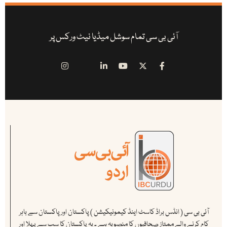
آئی بی سی تمام سوشل میڈیا نیٹ ورکس پر
آئی بی سی ( انڈس براڈ کاسٹ اینڈ کیمونیکیشن ) پاکستان اور پاکستان سے باہر
کام کرنے والے ممتاز صحافیوں کا منصوبہ ہے ۔ یہ پاکستان کا سب سے پہلا اور