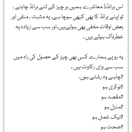
اس برانڈڈ معاشرے ہمیں ہر چیز کے لئے برانڈ چاہئے ،
تو اپنے برانڈ کا بھی کبھی سوچا ہے۔ یہ مثبت ، منفی اور
بعض اوقات مخفی بھی ہوتےہیں۔اور سب سے زیادہ یہ
خطرناک ہوتے ہیں ۔
یہ رویے ہمارے کسی بھی چیز کے حصول کی راہ میں
سب سے بڑی رکاوٹ ہیں ۔
?چاہے وہ رشتے ہوں،
?نوکری ہو
?مقصد ہو
?منزل ہو
?نیک عمل ہو
?صحت ہو