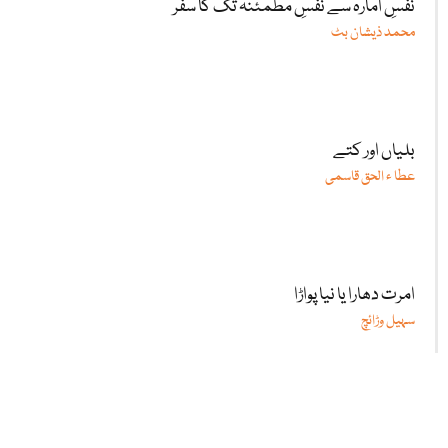
نفسِ امارہ سے نفسِ مطمئنہ تک کا سفر
محمد ذیشان بٹ
بلیاں اور کتے
عطا ء الحق قاسمی
امرت دھارا یا نیا پواڑا
سہیل وڑائچ