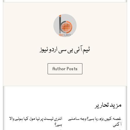
ٹیم آئی بی سی اردو نیوز
Author Posts
مزید تحاریر
غصہ کیوں بڑھ رہا ہے؟ وجہ سامنے
انٹری ٹیسٹ پر نیا موڑ، کیا ہونے والا
آ گئی
ہے؟