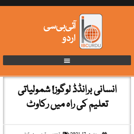
انسانی برانڈڈ لوگوز! شمولیاتی
تعلیم کی راہ میں رکاوٹ