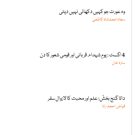
وہ عورت جو کہیں دکھائی نہیں دیتی
سجاداحمدشاہ کاظمی
4 اگست : یومِ شہداء، قربانی اور قومی شعور کا دن
سارہ خان
داتا گنج بخشؒ: علم اور محبت کا لازوال سفر
فیاض احمد رانا