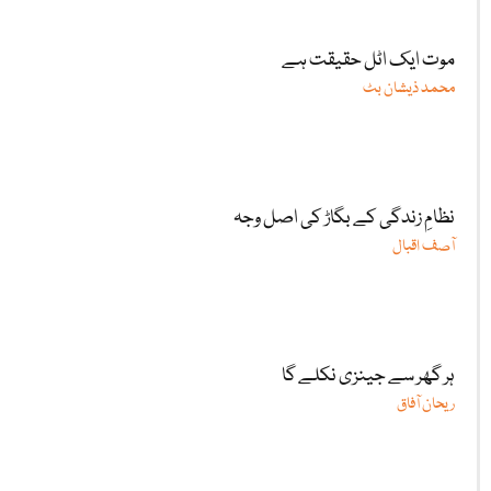
موت ایک اٹل حقیقت ہے
محمد ذیشان بٹ
نظامِ زندگی کے بگاڑ کی اصل وجہ
آصف اقبال
ہر گھر سے جینزی نکلے گا
ریحان آفاق