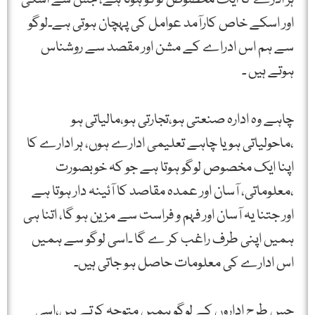
اور اسکے خاص کارآمد عوامل کی پہچان ہوتی ہے۔لوگو
سے ہم اس ادراے کے مشن اور مقصد سے روشناس
ہوتے ہیں ۔
چاہے وہ ادارہ صنعتی ہو،تجارتی ہو،مالیاتی ہو
،ماحولیاتی ہو یا چاہے تعلیمی ادارے ہوں، ہر ادارے کا
اپنا ایک مخصوص لوگو ہوتا ہے جو کہ خوبصورت
،معلوماتی، آسان اور عمدہ مقاصد کا آئینہ دار ہوتا ہے
اور جتنا یہ آسان اور فہم و فراست سے مزین ہو گا، اتنا ہی
ہمیں اپنی طرف راغب کر ے گا ۔اسی لوگو سے ہمیں
اس ادارے کی معلومات حاصل ہو جاتی ہیں۔
جس طرح اداروں کے لوگو ہمیں متوجہ کرتے ہیں،اسی