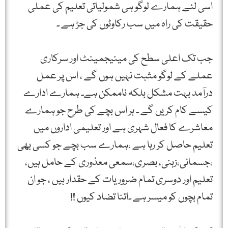
اسی لئے ہمارے لوگو ہی شمولیاتی تعلیم کی عملی
حقیقت کی راہ میں سب رکاوٹوں کی جڑ ہے ۔
جب تک اعلی سطح کی مینیجمینٹ اور سرکاری
عملے کے لوگو مثبت نہیں ہوں گے ، اس پر عمل
درآمد بہت مشکل بلکہ ناممکن ہے۔ ہمارے ادارے
کیسے کام کریں گے ۔ ہر اس بچے کی طرح جو ہمارے
معاشرے کا فعال شہری ہے اور تعلیمی اداروں میں
تعلیم حاصل کر رہا ہے ،ہمارے سب بچے جو کسی بھی
،جسمانی،زہنی، بصری،سمعی معذوری کے حامل ہیں،
تعلیم اور دوسری تمام ضروریات کے حقدار ہیں ، جو ان
تمام بچوں کو میسر ہے ۔اتنا تضاد کیوں !!