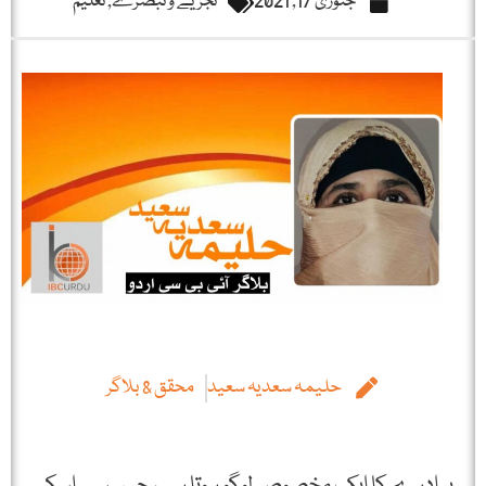
جنوری 17, 2021
تجزیے و تبصرے
,
تعلیم
حلیمہ سعدیہ سعید
محقق & بلاگر
ہر ادرے کا ایک مخصوص لوگو ہوتا ہے، جس سے اسکی