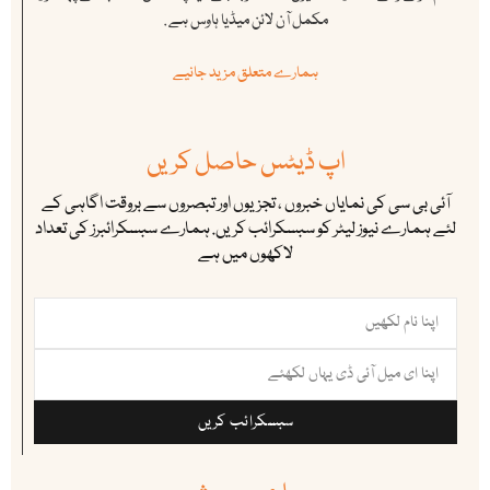
مکمل آن لائن میڈیا ہاوس ہے .
ہمارے متعلق مزید جانیے
اپ ڈیٹس حاصل کریں
آئی بی سی کی نمایاں خبروں ، تجزیوں اور تبصروں سے بروقت اگاہی کے
لئے ہمارے نیوز لیٹر کو سبسکرائب کریں. ہمارے سبسکرائبرز کی تعداد
لاکھوں میں ہے
سبسکرائب کریں