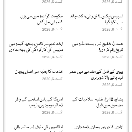
اگست 6, 2026
اگست 6, 2026
اسپیس ایکس: 4 ٹن وزنی راکٹ چاند
حکومت کو آغاز میں ہی بڑی
سے ٹکرا گیا
کامیابی مل گئی
اگست 6, 2026
اگست 6, 2026
عبداللّٰہ شفیق نے ویسٹ انڈیز میں
ارشد ندیم نے کامن ویلتھ گیمز میں
تاریخ رقم کر دی!
مایوس کن کارکردگی کی وجہ بتادی
اگست 6, 2026
اگست 6, 2026
بیوی کے قتل کے مقدمے میں عمر
خدمت کا جذبہ ہی اصل پہچان
قید پانے والا شوہر بری
اگست 6, 2026
اگست 6, 2026
پشاور: 10 ہزار طلبہ اسلامیات کے
امریکا کے پاس اسلحے کے وافر
مضمون میں فیل
ذخائر موجود ہیں، ٹرمپ
اگست 6, 2026
اگست 6, 2026
آزادی کا دن اور ہماری ذمہ داری
ناکامیوں کی طرف لے جانے والی