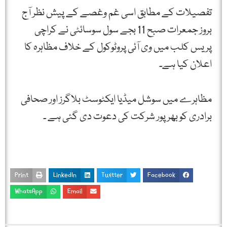
تفصیلات کے مطابق اسی غم وغصے کے پیش نظر آج
بروز جمعرات صبح 11 بجے سول سوسائٹی نے کراچی
پریس کلب میں وی آئی پروٹوکول کے خلاف مظاہرہ کا
اعلان کیا ہے۔
مظاہرے میں سوشل میڈیا ایکٹوسٹ بلاگرز اور صحافی
برادری کو بھرپور شرکت کی دعوت دی گئی ہے ۔
Print
LinkedIn
Twitter
Facebook
WhatsApp
Email