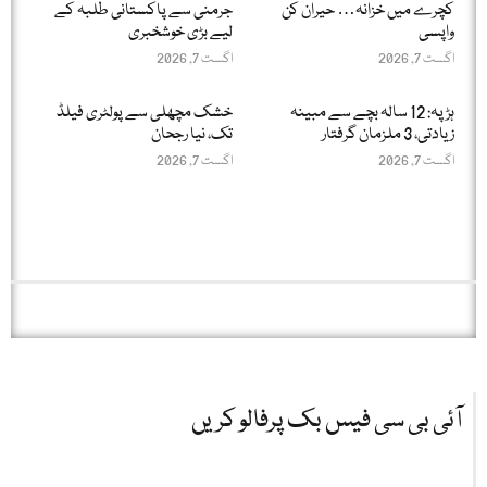
کچرے میں خزانہ… حیران کن
جرمنی سے پاکستانی طلبہ کے
واپسی
لیے بڑی خوشخبری
اگست 7, 2026
اگست 7, 2026
ہڑپہ: 12 سالہ بچے سے مبینہ
خشک مچھلی سے پولٹری فیلڈ
زیادتی، 3 ملزمان گرفتار
تک، نیا رجحان
اگست 7, 2026
اگست 7, 2026
آئی بی سی فیس بک پرفالو کریں