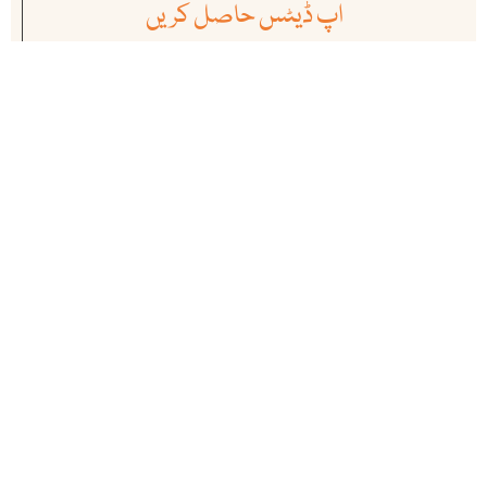
اپ ڈیٹس حاصل کریں
آئی بی سی کی نمایاں خبروں ، تجزیوں اور تبصروں سے بروقت اگاہی کے
لئے ہمارے نیوز لیٹر کو سبسکرائب کریں. ہمارے سبسکرائبرز کی تعداد
لاکھوں میں ہے
سبسکرائب کریں
ہماری ممبرشپ
آئی بی سی ( انڈس براڈ کاسٹ اینڈ کیمونیکیشن ) ڈیجٹیل میڈیاالائنس (DIGI
MAP) کا باقاعدہ رکن ہے ۔