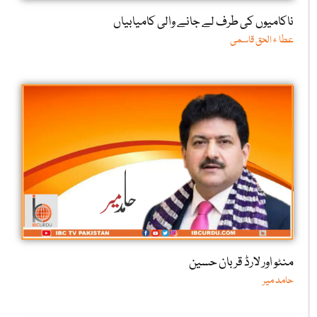
ناکامیوں کی طرف لے جانے والی کامیابیاں
عطا ء الحق قاسمی
منٹو اور لارڈ قربان حسین
حامد میر