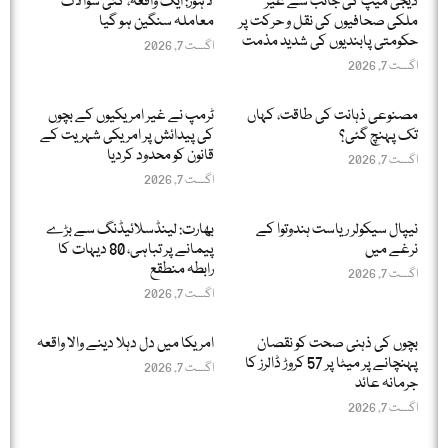
ڈیجی میپ کی جانب سے غیر
لاہور: ایک واقعہ، کئی سوالات
ملکی صحافیوں کی نقل و حرکت پر
معاملہ سنگین ہو گیا
حکومتی پابندیوں کی شدید مذمت
اگست 7, 2026
اگست 7, 2026
مصنوعی ذہانت کی طاقت، کہاں
ٹرمپ نے غیر امریکیوں کے بچوں
تک پہنچ گئی؟
کی پیدائش پر امریکی شہریت کے
قانون کو محدود کردیا
اگست 7, 2026
اگست 7, 2026
نیپال سیکولر ریاست ہندوتوا کے
بھارت: لینڈسلائیڈنگ سے بڑے
نرغے میں
پیمانے پر تباہی، 80 دیہات کا
رابطہ منطقع
اگست 7, 2026
اگست 7, 2026
بچوں کی ذہنی صحت کو نقصان
امریکا میں دل دہلا دینے والا واقعہ
پہنچانے پر میٹا پر 57 کروڑ ڈالرز کا
اگست 7, 2026
جرمانہ عائد
اگست 7, 2026