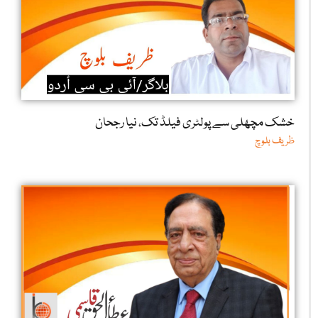
خشک مچھلی سے پولٹری فیلڈ تک، نیا رجحان
ظریف بلوچ