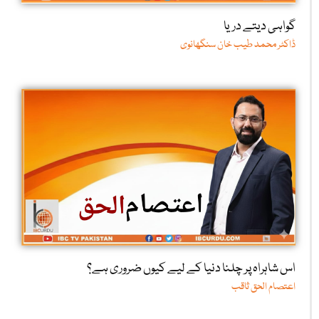
گواہی دیتے دریا
ڈاکٹر محمد طیب خان سنگھانوی
اس شاہراہ پر چلنا دنیا کے لیے کیوں ضروری ہے؟
اعتصام الحق ثاقب