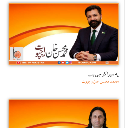
یہ میرا کراچی ہے
محمد محسن خان راجپوت