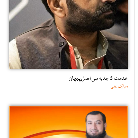
خدمت کا جذبہ ہی اصل پہچان
مبارک علی