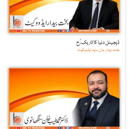
ڈیجیٹل دنیا کا تاریک رُخ
بخت بیدار جان سید ایڈووکیٹ