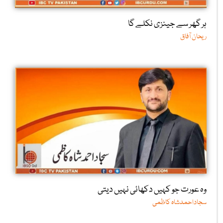
ہر گھر سے جینزی نکلے گا
ریحان آفاق
وہ عورت جو کہیں دکھائی نہیں دیتی
سجاداحمدشاہ کاظمی