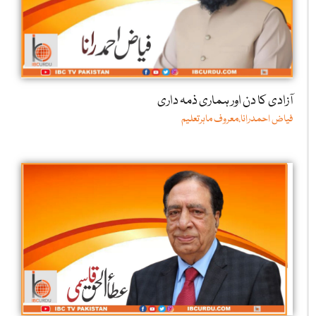
آزادی کا دن اور ہماری ذمہ داری
فیاض احمدرانا،معروف ماہرتعلیم