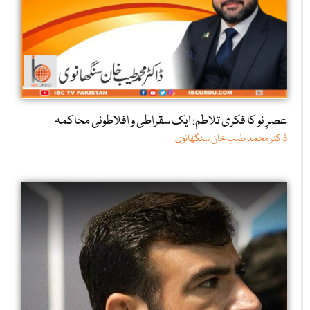
عصرِ نو کا فکری تلاطم: ایک سقراطی و افلاطونی محاکمہ
ڈاکٹر محمد طیب خان سنگھانوی