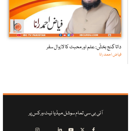
داتا گنج بخشؒ: علم اور محبت کا لازوال سفر
فیاض احمد رانا
آئی بی سی تمام سوشل میڈیا نیٹ ورکس پر