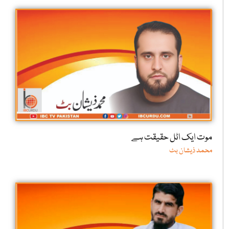
موت ایک اٹل حقیقت ہے
محمد ذیشان بٹ