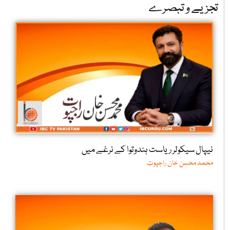
تجزیے و تبصرے
نیپال سیکولر ریاست ہندوتوا کے نرغے میں
محمد محسن خان راجپوت