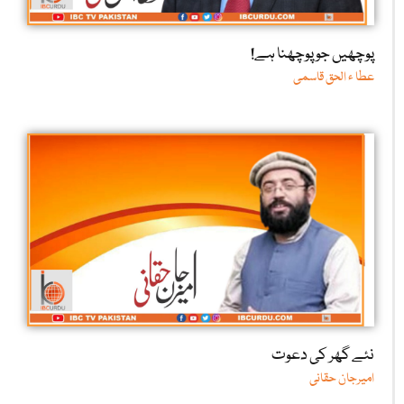
پوچھیں جو پوچھنا ہے!
عطا ء الحق قاسمی
نئے گھر کی دعوت
امیرجان حقانی