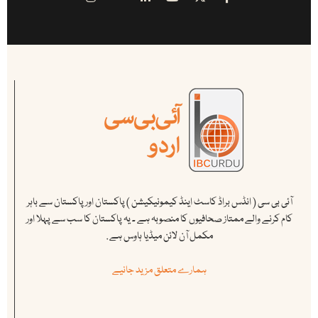
آئی بی سی ( انڈس براڈ کاسٹ اینڈ کیمونیکیشن ) پاکستان اور پاکستان سے باہر
کام کرنے والے ممتاز صحافیوں کا منصوبہ ہے ۔ یہ پاکستان کا سب سے پہلا اور
مکمل آن لائن میڈیا ہاوس ہے .
ہمارے متعلق مزید جانیے