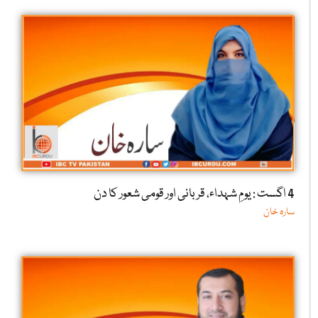
4 اگست : یومِ شہداء، قربانی اور قومی شعور کا دن
سارہ خان