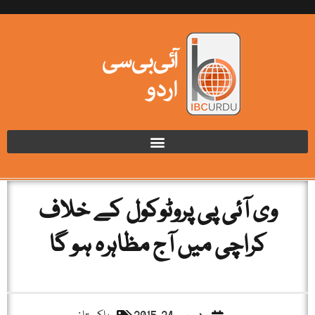
وی آئی پی پروٹوکول کے خلاف
کراچی میں آج مظاہرہ ہو گا