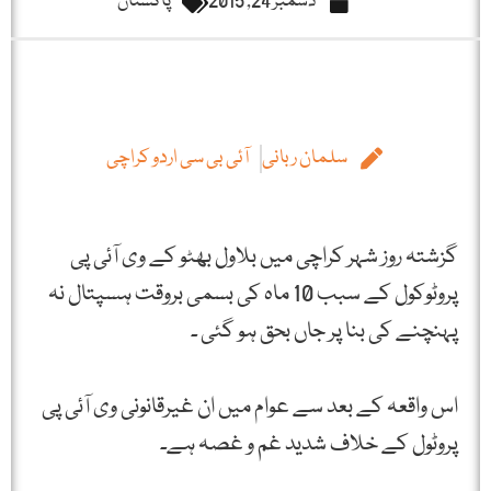
دسمبر 24, 2015
پاکستان
سلمان ربانی
آئی بی سی اردو کراچی
گزشتہ روز شہر کراچی میں بلاول بھٹو کے وی آئی پی
پروٹوکول کے سبب 10 ماہ کی بسمی بروقت ہسپتال نہ
پہنچنے کی بنا پر جاں بحق ہو گئی ۔
اس واقعہ کے بعد سے عوام میں ان غیرقانونی وی آئی پی
پروٹول کے خلاف شدید غم و غصہ ہے۔