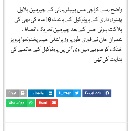
واضح رہے کراچی میں پیپلزپارٹی کے چیرمین بلاول
بھٹو زرداری کے پروٹوکول کے باعث 10 ماہ کی بچی کی
ہلاکت ہوئی جس کے بعد چیرمین تحریک انصاف
عمران خان نے فوری طور پر وزیراعلیٰ خیبرپختونخوا پرویز
خٹک کو صوبے میں وی آئی پی پروٹوکول کے خاتمے کی
ہدایت کی تھی
Print
LinkedIn
Twitter
Facebook
WhatsApp
Email