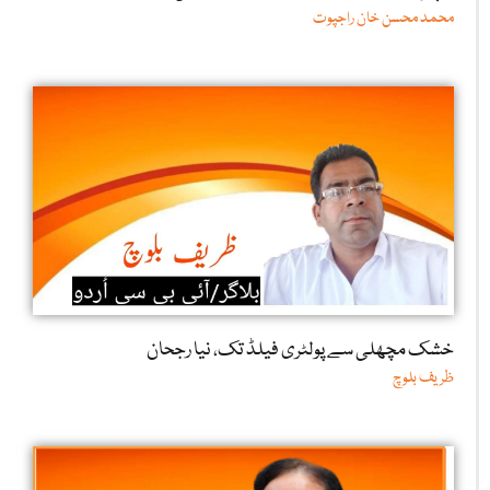
محمد محسن خان راجپوت
خشک مچھلی سے پولٹری فیلڈ تک، نیا رجحان
ظریف بلوچ