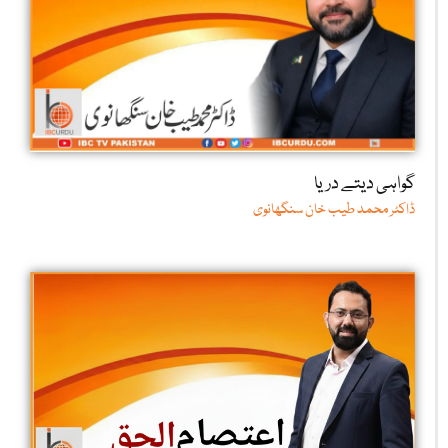
گواہی دیتے دریا
ڈاکٹر محمد طیب خان سنگھانوی