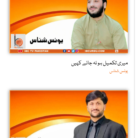
میری تکمیل ہو نہ جائے کہیں
یونس شناس