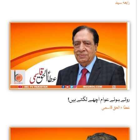
رابعہ سید
روتے ہوئے عوام اچھے لگتے ہیں!
عطا ء الحق قاسمی