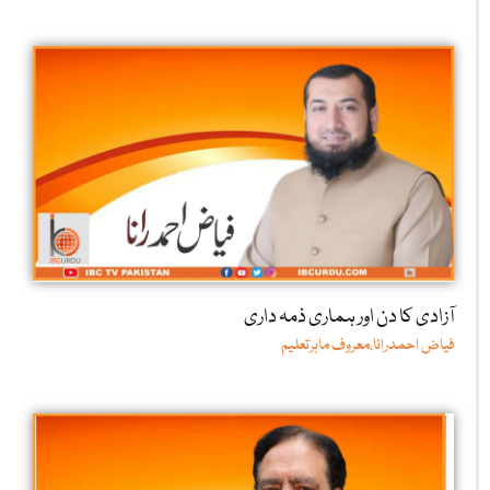
آزادی کا دن اور ہماری ذمہ داری
فیاض احمدرانا،معروف ماہرتعلیم