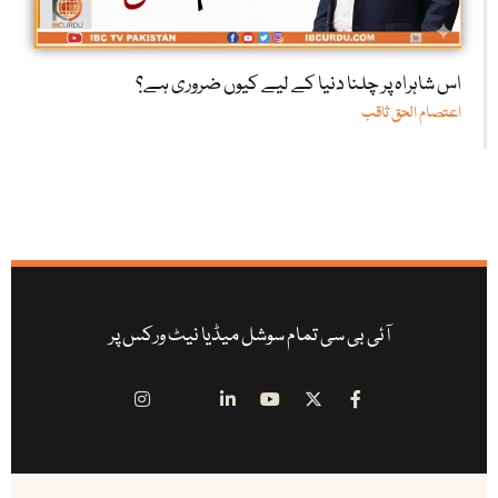
اس شاہراہ پر چلنا دنیا کے لیے کیوں ضروری ہے؟
اعتصام الحق ثاقب
آئی بی سی تمام سوشل میڈیا نیٹ ورکس پر