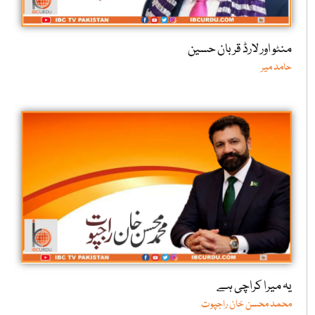
منٹو اور لارڈ قربان حسین
حامد میر
یہ میرا کراچی ہے
محمد محسن خان راجپوت