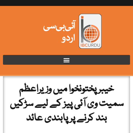
خیبرپختونخوا میں وزیراعظم
سمیت وی آئی پیز کے لیے سڑکیں
بند کرنے پر پابندی عائد