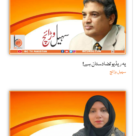
یہ ریڈیو تضادستان ہے!
سہیل وڑائچ