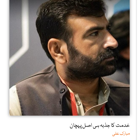
خدمت کا جذبہ ہی اصل پہچان
مبارک علی