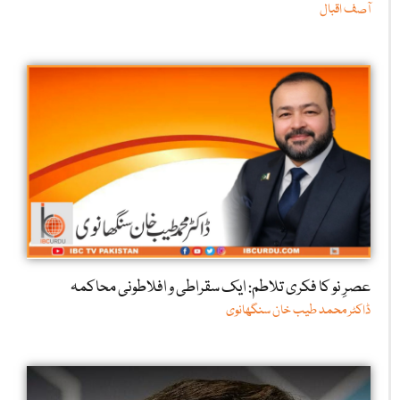
آصف اقبال
عصرِ نو کا فکری تلاطم: ایک سقراطی و افلاطونی محاکمہ
ڈاکٹر محمد طیب خان سنگھانوی