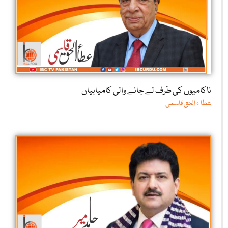
ناکامیوں کی طرف لے جانے والی کامیابیاں
عطا ء الحق قاسمی