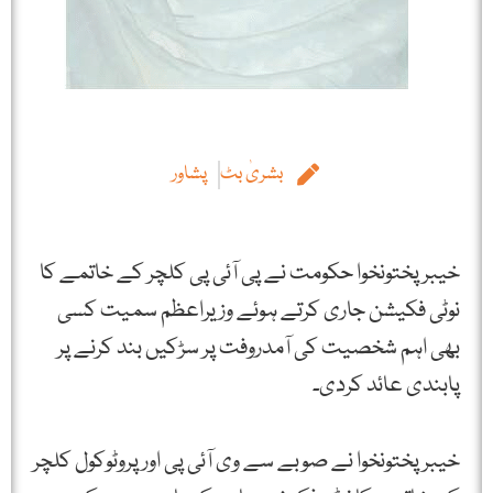
بشریٰ بٹ
پشاور
خیبرپختونخوا حکومت نے پی آئی پی کلچر کے خاتمے کا
نوٹی فکیشن جاری کرتے ہوئے وزیراعظم سمیت کسی
بھی اہم شخصیت کی آمدروفت پر سڑکیں بند کرنے پر
پابندی عائد کردی۔
خیبرپختونخوا نے صوبے سے وی آئی پی اور پروٹوکول کلچر