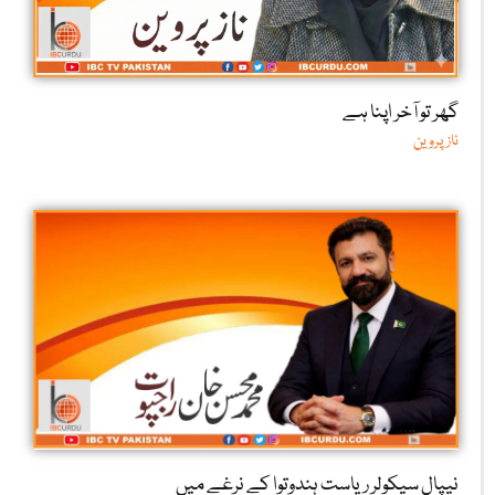
گھر تو آخر اپنا ہے
ناز پروین
نیپال سیکولر ریاست ہندوتوا کے نرغے میں