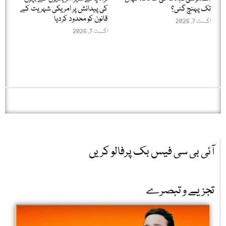
تک پہنچ گئی؟
کی پیدائش پر امریکی شہریت کے
قانون کو محدود کردیا
اگست 7, 2026
اگست 7, 2026
آئی بی سی فیس بک پرفالو کریں
تجزیے و تبصرے