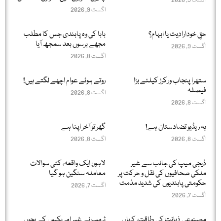
اگست 9, 2026
اگست 9, 2026
حقِ خودارادیت یا ابہام؟
بابا کی وہ پابندی جس کا مطلب
مجھے برسوں بعد سمجھ آیا
اگست 9, 2026
اگست 8, 2026
ستھرا پنجاب ورکرز کیلئے بڑا
روتے ہوئے عوام اچھے لگتے ہیں!
فیصلہ
اگست 8, 2026
اگست 8, 2026
یہ ریڈیو تضادستان ہے!
گھر تو آخر اپنا ہے
اگست 8, 2026
اگست 8, 2026
ڈیجی میپ کی جانب سے غیر
لاہور: ایک واقعہ، کئی سوالات
ملکی صحافیوں کی نقل و حرکت پر
معاملہ سنگین ہو گیا
حکومتی پابندیوں کی شدید مذمت
اگست 7, 2026
اگست 7, 2026
مصنوعی ذہانت کی طاقت، کہاں
ٹرمپ نے غیر امریکیوں کے بچوں