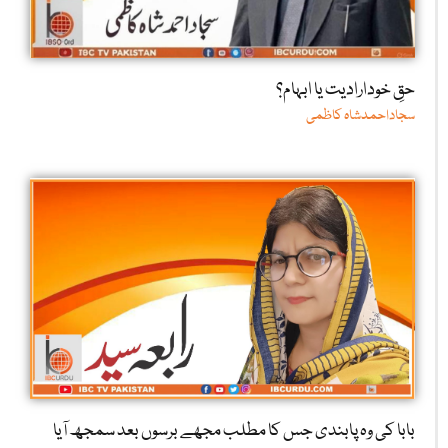
حقِ خودارادیت یا ابہام؟
سجاداحمدشاہ کاظمی
بابا کی وہ پابندی جس کا مطلب مجھے برسوں بعد سمجھ آیا