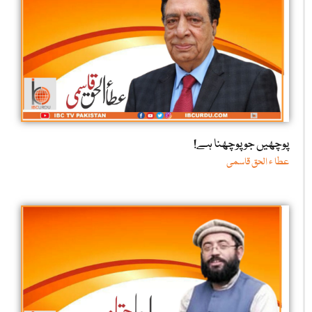
پوچھیں جو پوچھنا ہے!
عطا ء الحق قاسمی