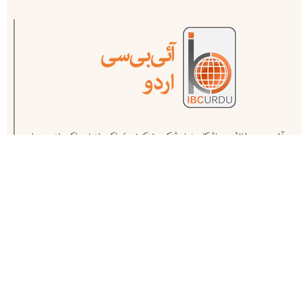
آئی بی سی ( انڈس براڈ کاسٹ اینڈ کیمونیکیشن ) پاکستان اور پاکستان سے باہر
کام کرنے والے ممتاز صحافیوں کا منصوبہ ہے ۔ یہ پاکستان کا سب سے پہلا اور
مکمل آن لائن میڈیا ہاوس ہے .
ہمارے متعلق مزید جانیے
اپ ڈیٹس حاصل کریں
آئی بی سی کی نمایاں خبروں ، تجزیوں اور تبصروں سے بروقت اگاہی کے
لئے ہمارے نیوز لیٹر کو سبسکرائب کریں. ہمارے سبسکرائبرز کی تعداد