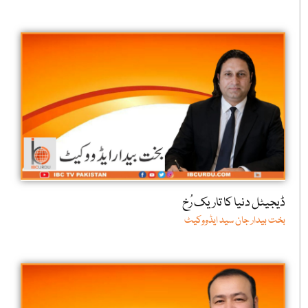
ڈیجیٹل دنیا کا تاریک رُخ
بخت بیدار جان سید ایڈووکیٹ