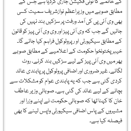
کے خاتمے کا نوٹی فکیشن جاری کردیا ہے جس کے
مطابق صوبے میں وزیراعظم نوازشریف سمیت کسی
بھی وی آئی پی کی آمد ورفت پر سڑکیں بند نہیں کی
جائیں گے جب کہ وی آئی پیز اور وی وی آئی پیز کو قانون
کے مطابق سیکیورٹی او رپروٹوکول فراہم کیا جائے گا۔
خیبرپختونخوا حکومت کے اعلامیے کے مطابق صوبے
بھر میں وی آئی پیز کے لیے سڑکیں بند کرنے، روٹ
لگانے، غیر ضروری اور اضافی پروٹوکول پر پابندی عائد
کردی گئی ہے جب کہ یہ پابندی عوام کو مشکلات سے
بچانے کے لیے عائد کی گئی ہے۔ صوبائی وزیر عاطف
خان کا کہنا تھا کہ صوبائی حکومت نے اپنے وزرا اور
مشیروں کے پاس اضافی سیکیورٹی واپس لینے کا بھی
فیصلہ کیا ہے۔