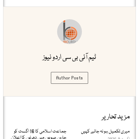
ٹیم آئی بی سی اردو نیوز
Author Posts
مزید تحاریر
میری تکمیل ہو نہ جائے کہیں
جماعت اسلامی کا 16 اگست کو
چاروں صوبوں میں دھرنوں کا اعلان