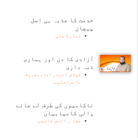
خدمت کا جذبہ ہی اصل
پہچان
مبارک علی
آزادی کا دن اور ہماری
ذمہ داری
فیاض احمدرانا،معروف
ماہرتعلیم
ناکامیوں کی طرف لے جانے
والی کامیابیاں
عطا ء الحق قاسمی