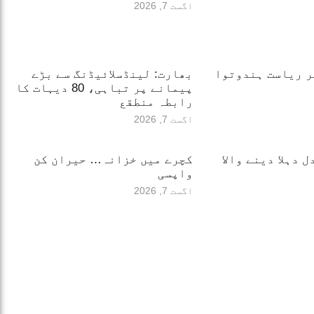
اگست 7, 2026
ر ریاست ہندوتوا
بھارت: لینڈسلائیڈنگ سے بڑے
پیمانے پر تباہی، 80 دیہات کا
رابطہ منطقع
اگست 7, 2026
 دہلا دینے والا
کچرے میں خزانہ… حیران کن
واپسی
اگست 7, 2026