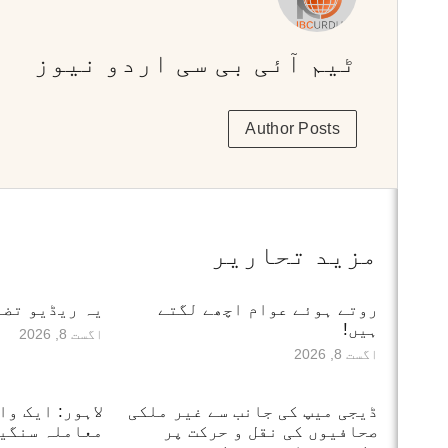
ٹیم آئی بی سی اردو نیوز
Author Posts
مزید تحاریر
روتے ہوئے عوام اچھے لگتے
یہ ریڈیو تضا
ہیں!
اگست 8, 2026
اگست 8, 2026
ڈیجی میپ کی جانب سے غیر ملکی
لاہور: ایک وا
صحافیوں کی نقل و حرکت پر
معاملہ سنگین