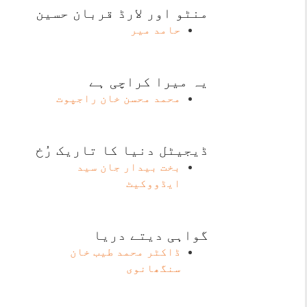
منٹو اور لارڈ قربان حسین
حامد میر
یہ میرا کراچی ہے
محمد محسن خان راجپوت
ڈیجیٹل دنیا کا تاریک رُخ
بخت بیدار جان سید
ایڈووکیٹ
گواہی دیتے دریا
ڈاکٹر محمد طیب خان
سنگھانوی