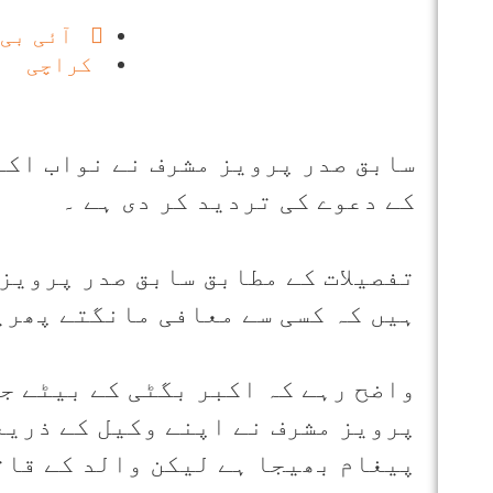
آئی بی 
کراچی
سابق صدر پرویز مشرف نے نواب اکب
کے دعوے کی تردید کر دی ہے ۔
تفصیلات کے مطابق سابق صدر پرویز 
ہیں کہ کسی سے معافی مانگتے پھری
واضح رہے کہ اکبر بگٹی کے بیٹے جم
پرویز مشرف نے اپنے وکیل کے ذریع
پیغام بھیجا ہے لیکن والد کے قات