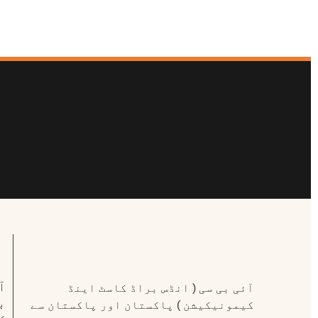
ا
آئی بی سی ( انڈس براڈ کاسٹ اینڈ
ب
کیمونیکیشن ) پاکستان اور پاکستان سے