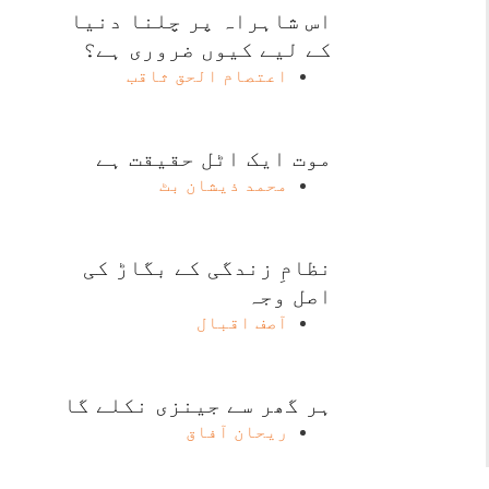
اس شاہراہ پر چلنا دنیا
کے لیے کیوں ضروری ہے؟
اعتصام الحق ثاقب
موت ایک اٹل حقیقت ہے
محمد ذیشان بٹ
نظامِ زندگی کے بگاڑ کی
اصل وجہ
آصف اقبال
ہر گھر سے جینزی نکلے گا
ریحان آفاق