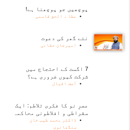
پوچھیں جو پوچھنا ہے!
عطا ء الحق قاسمی
نئے گھر کی دعوت
امیرجان حقانی
7 اگست کے احتجاج میں
شرکت کیوں ضروری ہے؟
آصف اقبال
عصرِ نو کا فکری تلاطم: ایک
سقراطی و افلاطونی محاکمہ
ڈاکٹر محمد طیب خان
سنگھانوی