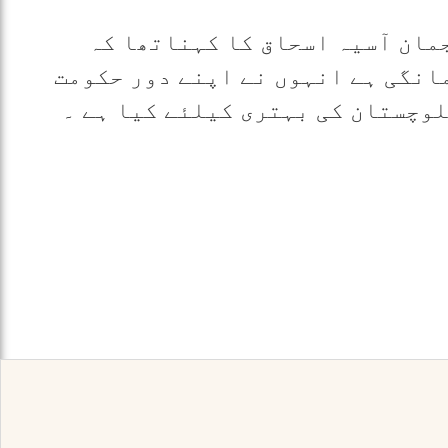
مان آسیہ اسحاق کا کہناتھا کہ
انگی ہے انہوں نے اپنے دور حکومت
لوچستان کی بہتری کیلئے کیا ہے ۔