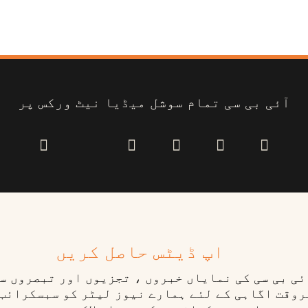
آئی بی سی تمام سوشل میڈیا نیٹ ورکس پر
اپ ڈیٹس حاصل کریں
ٓئی بی سی کی نمایاں خبروں ، تجزیوں اور تبصروں س
روقت اگاہی کے لئے ہمارے نیوز لیٹر کو سبسکرائب