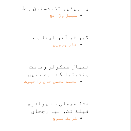
یہ ریڈیو تضادستان ہے!
سہیل وڑائچ
گھر تو آخر اپنا ہے
ناز پروین
نیپال سیکولر ریاست
ہندوتوا کے نرغے میں
محمد محسن خان راجپوت
خشک مچھلی سے پولٹری
فیلڈ تک، نیا رجحان
ظریف بلوچ