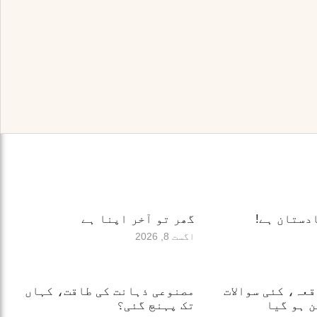
دستان ہے!
گھر تو آخر اپنا ہے
اگست 8, 2026
قعہ، کئی سوالات
مصنوعی ذہانت کی طاقت، کہاں
 ہو گیا
تک پہنچ گئی؟