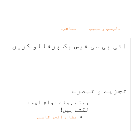
دلچسپ و عجیب
معاشرہ
آئی بی سی فیس بک پرفالو کریں
تجزیے و تبصرے
روتے ہوئے عوام اچھے
لگتے ہیں!
عطا ء الحق قاسمی