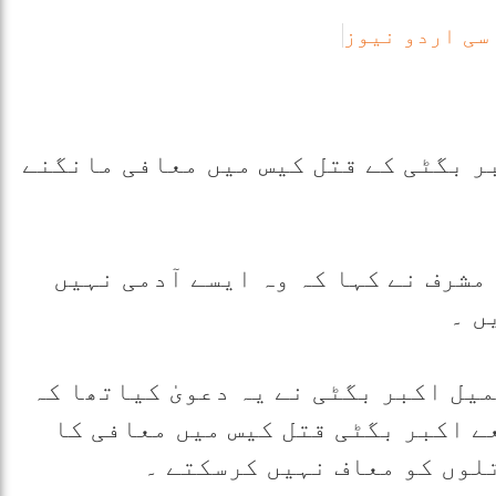
سی اردو نیوز
ر بگٹی کے قتل کیس میں معافی مانگنے
مشرف نے کہا کہ وہ ایسے آدمی نہیں
ں ۔
یل اکبر بگٹی نے یہ دعویٰ کیاتھا کہ
ے اکبر بگٹی قتل کیس میں معافی کا
لوں کو معاف نہیں کرسکتے ۔