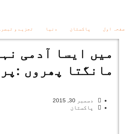
صفحہ اول
پاکستان
دنیا
تجزیے و تبصرے
میں ایسا آدمی نہی
مانگتا پھروں :پر
دسمبر 30, 2015
پاکستان