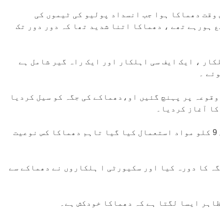
س وقت دھماکا ہوا جب انسداد پولیو کی ٹیموں کی
 ہورہے تھے ، دھماکا اتنا شدید تھا کہ دور دور تک
فراد شہید ہوئے جن میں12 پولیس اہلکار ، ایک ایف سی اہلکار اور ایک راہ گیر شامل ہے
وقوعہ پر پہنچ گئیں او،دھماکے کی جگہ کو سیل کردیا
ا آغاز کردیا۔
ڈی آئی جی کوئٹہ سید امتیاز شاہ نے کہاکہ دھماکے میں 9 کلو مواد استعمال کیا گیا تاہم دھماکا کس نوعیت
جگہ کا دورہ کیا اور سکیورٹی ا ہلکاروں نے دھماکے سے
اہر ایسا لگتا ہے کہ دھماکا خودکش ہے۔