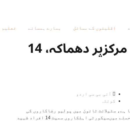
اقلیتوں کے مسائل
ہمارے ہمسائے
تعلیم
کوئٹہ میں انسداد پولیو مرکزپر دھماکہ، 14
آئی بی سی اردو
کوئٹہ
 ہے، سٹیلائٹ ٹائون میں پولیو رضاکاروں کی
سیکیورٹی پر مامور اہلکاروں کی گاڑی کے قریب خودکش حملے میںسیکورٹی اہلکاروں سمیت 14 افراد شہید