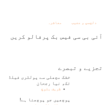
دلچسپ و عجیب
معاشرہ
آئی بی سی فیس بک پرفالو کریں
تجزیے و تبصرے
خشک مچھلی سے پولٹری فیلڈ
تک، نیا رجحان
ظریف بلوچ
پوچھیں جو پوچھنا ہے!