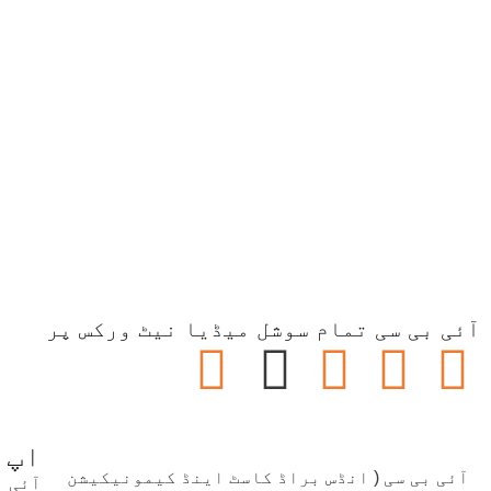
آئی بی سی تمام سوشل میڈیا نیٹ ورکس پر
اپ 
آئی بی سی ( انڈس براڈ کاسٹ اینڈ کیمونیکیشن
آئی 