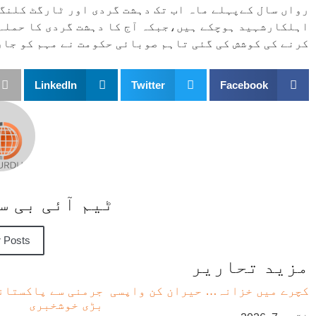
اہلکارشہید ہوچکے ہیں،جبکہ آج کا دہشت گردی کا حملہ
کرنے کی کوشش کی گئی تاہم صوبائی حکومت نے مہم کو جار
LinkedIn
Twitter
Facebook
ٹیم آئی بی 
 Posts
مزید تحاریر
کچرے میں خزانہ… حیران کن واپسی
جرمنی سے پاکستان
بڑی خوشخبری