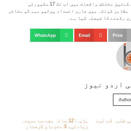
رواں سال کےپہلے ماہ اب تک دہشت گردی اور ٹارگٹ کلنگ کےتین مختلف واقعات میں اب تک 17 سکیورٹی
 بظاہر کوئٹہ میں جاری انسداد پولیو مہم کو متاثر
ی رکھنے کا فیصلہ کیا ہے۔
WhatsApp
Email
Print
سی اردو نیوز
Author
ی طلبہ کے لیے
ہڑپہ: 12 سالہ بچے سے مبینہ
زیادتی، 3 ملزمان گرفتار