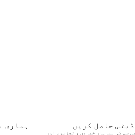
ڈیٹس حاصل کریں
ہماری م
بی سی کی نمایاں خبروں ، تجزیوں اور