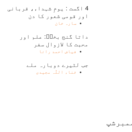
4 اگست : یومِ شہداء، قربانی
اور قومی شعور کا دن
سارہ خان
داتا گنج بخشؒ: علم اور
محبت کا لازوال سفر
فیاض احمد رانا
جب لٹیرے دوبارہ ملے
ثناء اللّٰہ مجیدی
مبرشپ