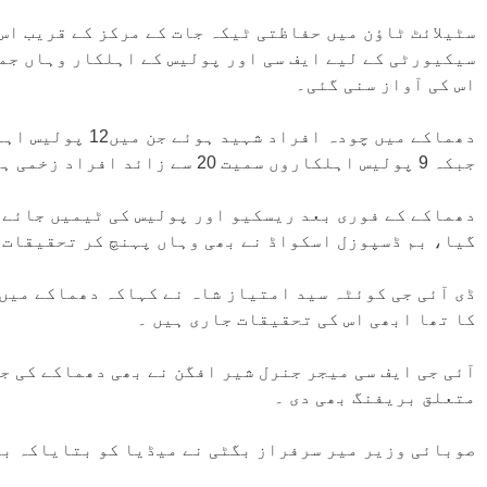
سٹیلائٹ ٹاؤن میں حفاظتی ٹیکہ جات کے مرکز کے قریب ا
سیکیورٹی کے لیے ایف سی اور پولیس کے اہلکار وہاں جمع
اس کی آواز سنی گئی۔
دھماکے میں چودہ ا
جبکہ 9 پولیس اہلکاروں سمیت 20 سے زائد افراد زخمی ہوئے ۔
دھماکے کے فوری بعد ریسکیو اور پولیس کی ٹیمیں جائے 
گیا، بم ڈسپوزل اسکواڈ نے بھی وہاں پہنچ کر تحقیقات ک
کا تھا ابھی اس کی تحقیقات جاری ہیں ۔
آئی جی ایف سی میجر جنرل شیر افگن نے بھی دھماکے کی 
متعلق بریفنگ بھی دی ۔
صوبائی وزیر میر سرفراز بگٹی نے میڈیا کو بتایاکہ بظ