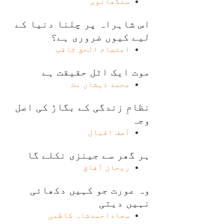
سنگھانوی
اس شاہراہ پر چلنا دنیا کے
لیے کیوں ضروری ہے؟
اعتصام الحق ثاقب
موت ایک اٹل حقیقت ہے
محمد ذیشان بٹ
نظامِ زندگی کے بگاڑ کی اصل
وجہ
آصف اقبال
ہر گھر سے جینزی نکلے گا
ریحان آفاق
وہ عورت جو کہیں دکھائی
نہیں دیتی
سجاداحمدشاہ کاظمی