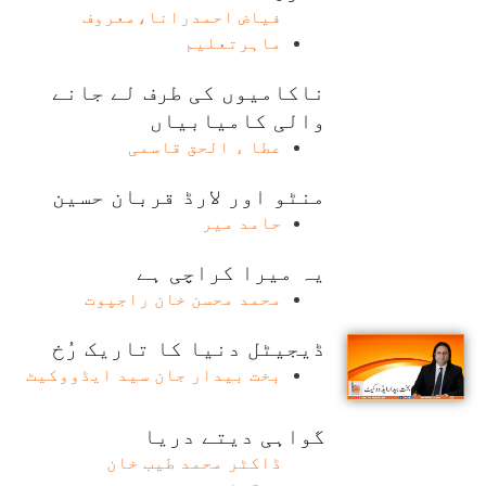
فیاض احمدرانا،معروف
ماہرتعلیم
ناکامیوں کی طرف لے جانے
والی کامیابیاں
عطا ء الحق قاسمی
منٹو اور لارڈ قربان حسین
حامد میر
یہ میرا کراچی ہے
محمد محسن خان راجپوت
ڈیجیٹل دنیا کا تاریک رُخ
بخت بیدار جان سید ایڈووکیٹ
گواہی دیتے دریا
ڈاکٹر محمد طیب خان