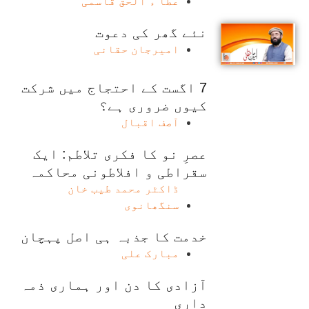
عطا ء الحق قاسمی
نئے گھر کی دعوت
امیرجان حقانی
7 اگست کے احتجاج میں شرکت
کیوں ضروری ہے؟
آصف اقبال
عصرِ نو کا فکری تلاطم: ایک
سقراطی و افلاطونی محاکمہ
ڈاکٹر محمد طیب خان
سنگھانوی
خدمت کا جذبہ ہی اصل پہچان
مبارک علی
آزادی کا دن اور ہماری ذمہ
داری