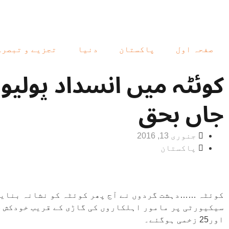
صفحہ اول
پاکستان
دنیا
تجزیے و تبصرے
جاں بحق
جنوری 13, 2016
پاکستان
کوئٹہ ……دہشت گردوں نے آج پھر کوئٹہ کو نشانہ بنایا
اور25 زخمی ہوگئے۔