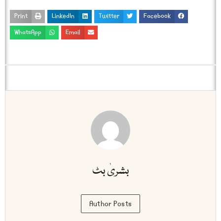
Print
LinkedIn
Twitter
Facebook
WhatsApp
Email
بشریٰ بٹ
Author Posts