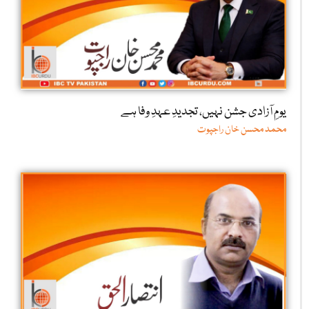
یومِ آزادی جشن نہیں، تجدیدِ عہدِ وفا ہے
محمد محسن خان راجپوت