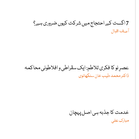
7 اگست کے احتجاج میں شرکت کیوں ضروری ہے؟
آصف اقبال
عصرِ نو کا فکری تلاطم: ایک سقراطی و افلاطونی محاکمہ
ڈاکٹر محمد طیب خان سنگھانوی
خدمت کا جذبہ ہی اصل پہچان
مبارک علی