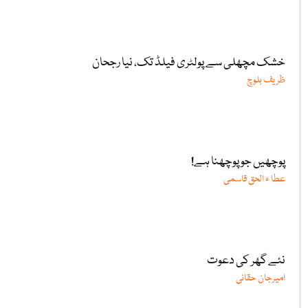
خشک مچھلی سے پولٹری فیلڈ تک، نیا رجحان
ظریف بلوچ
پوچھیں جو پوچھنا ہے!
عطا ء الحق قاسمی
نئے گھر کی دعوت
امیرجان حقانی