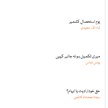
یومِ استحصالِ کشمیر
ثناء اللّٰه مجیدی
میری تکمیل ہو نہ جائے کہیں
یونس شناس
حقِ خودارادیت یا ابہام؟
سجاداحمدشاہ کاظمی