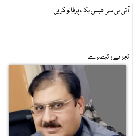
آئی بی سی فیس بک پرفالو کریں
تجزیے و تبصرے