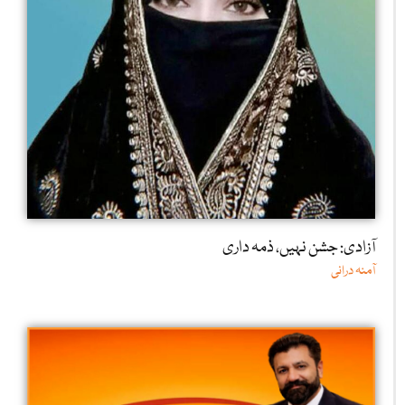
آزادی: جشن نہیں، ذمہ داری
آمنہ درانی