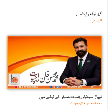
گھر تو آخر اپنا ہے
ناز پروین
نیپال سیکولر ریاست ہندوتوا کے نرغے میں
محمد محسن خان راجپوت