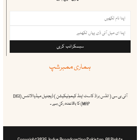
سبسکرائب کریں
ہماری ممبرشپ
آئی بی سی ( انڈس براڈ کاسٹ اینڈ کیمونیکیشن ) ڈیجٹیل میڈیاالائنس (DIGI
MAP) کا باقاعدہ رکن ہے ۔
Copyright2026. Indus Broadcasting Pakistan. All Rights