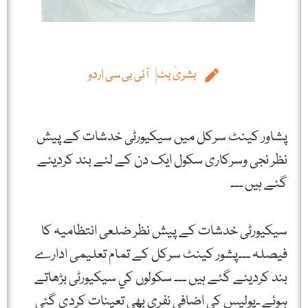
بشریٰ بٹ
آئی بی سی اردو
پشاور کينٹ سرکل ميں سيکيورٹی خدشات کے پيش
نظر نجی وسرکاری سکول ايک دن کے لئے بند کرديئے
گئے ہيں ۔۔۔
سيکيورٹی خدشات کے پيش نظر ضلعی انتظاميہ کا
فيصلہ ۔۔۔پشور کينٹ سرکل کے تمام تعليمی ادارے
بند کرديئے گئے ہيں ۔۔۔ سکولوں کي سيکيورٹی بڑھاتے
ہوئے ۔پوليس کي اضافی نفری بھی تعينات کردی گئی