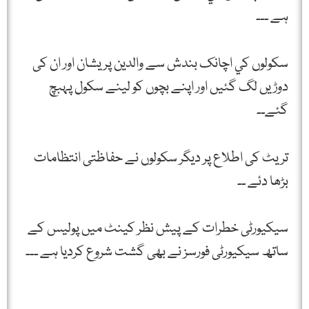
ہے ۔۔۔
سکولوں کي اچانک بندش سے والدين پريشان اور ان کی
دوڑيں لگ گئيں اور اپنے بچوں کو لينے سکول پہبچ
گئے۔۔
تريٹ کی اطلاع پر ديگر سکولوں نے حفاظتی انتظامات
بڑھا دئے ۔۔
سيکيورٹی خطرات کے پيش نظر کينٹ ميں پوليس کے
ساتھ سيکيورٹی فورسز نے بھی گشت شروع کرديا ہے ۔۔۔