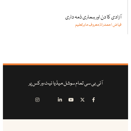
آزادی کا دن اور ہماری ذمہ داری
فیاض احمدرانا،معروف ماہرتعلیم
آئی بی سی تمام سوشل میڈیا نیٹ ورکس پر