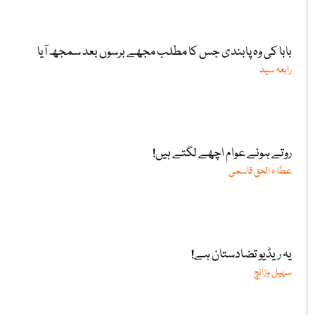
بابا کی وہ پابندی جس کا مطلب مجھے برسوں بعد سمجھ آیا
رابعہ سید
روتے ہوئے عوام اچھے لگتے ہیں!
عطا ء الحق قاسمی
یہ ریڈیو تضادستان ہے!
سہیل وڑائچ