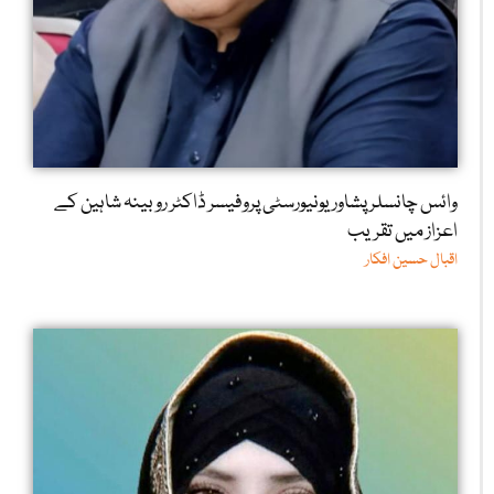
وائس چانسلر پشاور یونیورسٹی پروفیسر ڈاکٹر روبینہ شاہین کے
اعزاز میں تقریب
اقبال حسین افکار