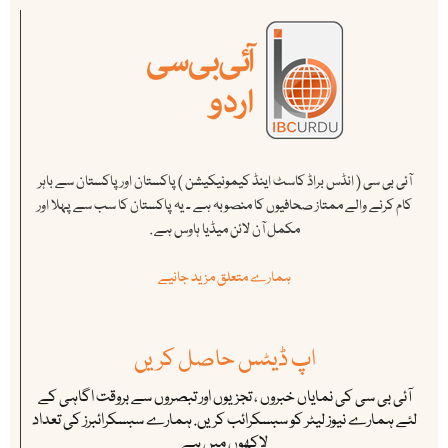
آئی بی سی ( انڈس براڈ کاسٹ اینڈ کیمونیکیشن ) پاکستان اور پاکستان سے باہر
کام کرنے والے ممتاز صحافیوں کا منصوبہ ہے ۔ یہ پاکستان کا سب سے پہلا اور
مکمل آن لائن میڈیا ہاوس ہے .
ہمارے متعلق مزید جانیے
اپ ڈیٹس حاصل کریں
آئی بی سی کی نمایاں خبروں ، تجزیوں اور تبصروں سے بروقت اگاہی کے
لئے ہمارے نیوز لیٹر کو سبسکرائب کریں. ہمارے سبسکرائبرز کی تعداد
لاکھوں میں ہے