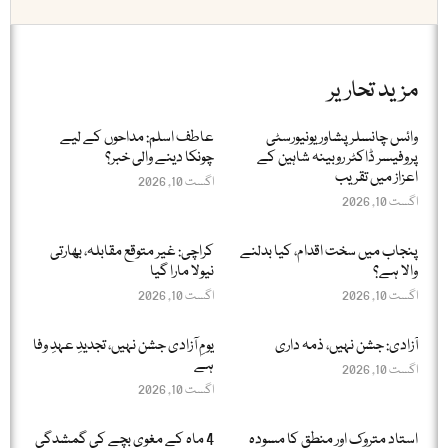
مزید تحاریر
وائس چانسلر پشاور یونیورسٹی
عاطف اسلم: مداحوں کے لیے
پروفیسر ڈاکٹر روبینہ شاہین کے
چونکا دینے والی خبر؟
اعزاز میں تقریب
اگست 10, 2026
اگست 10, 2026
پنجاب میں سخت اقدام، کیا بدلنے
کراچی: غیر متوقع مقابلہ، بھارتی
والا ہے؟
نیولا مارا گیا
اگست 10, 2026
اگست 10, 2026
آزادی: جشن نہیں، ذمہ داری
یومِ آزادی جشن نہیں، تجدیدِ عہدِ وفا
ہے
اگست 10, 2026
اگست 10, 2026
استاد متروک اور منطق کا مسودہ
4 ماہ کے مغوی بچے کی گمشدگی