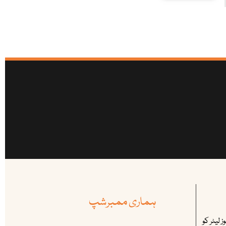
ہماری ممبرشپ
 لیٹر کو