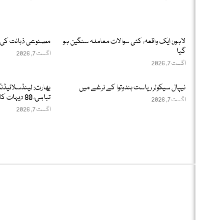
لاہور: ایک واقعہ، کئی سوالات معاملہ سنگین ہو
مصنوعی ذہانت کی 
گیا
اگست 7, 2026
اگست 7, 2026
نیپال سیکولر ریاست ہندوتوا کے نرغے میں
بھارت: لینڈسلائیڈ
تباہی، 80 دیہات کا رابطہ منطقع
اگست 7, 2026
اگست 7, 2026