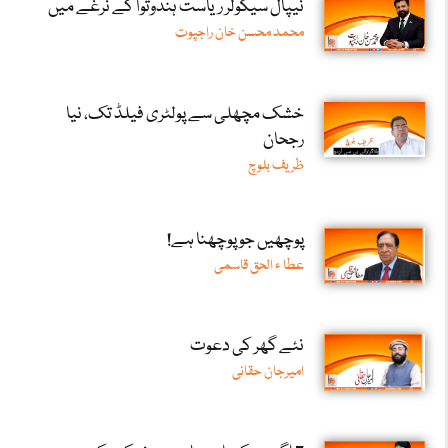
نیپال سیکولر ریاست ہندوتوا کے نرغے میں
محمد محسن خان راجپوت
خشک مچھلی سے پولٹری فیلڈ تک، نیا
رجحان
ظریف بلوچ
پوچھیں جو پوچھنا ہے!
عطا ء الحق قاسمی
نئے گھر کی دعوت
امیرجان حقانی