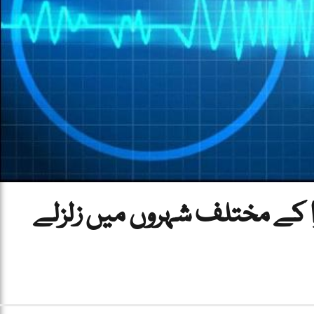
خوا کے مختلف شہروں میں زلزلے