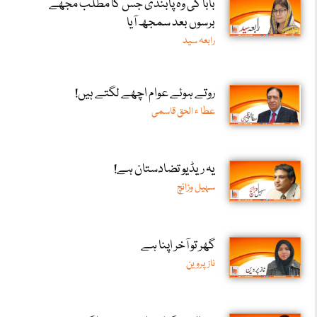
بابا کی وہ پابندی جس کا مطلب مجھے
برسوں بعد سمجھ آیا
رابعہ سید
روتے ہوئے عوام اچھے لگتے ہیں!
عطا ء الحق قاسمی
یہ ریڈیو تضادستان ہے!
سہیل وڑائچ
گھر تو آخر اپنا ہے
ناز پروین