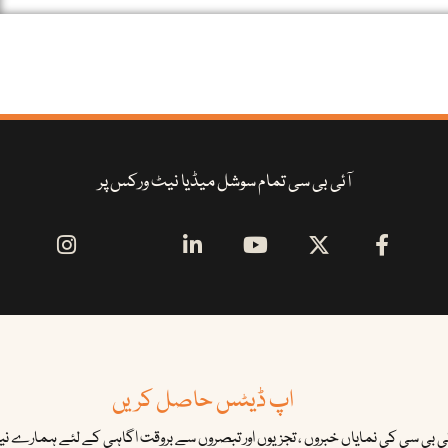
آئی بی سی تمام سوشل میڈیا نیٹ ورکس پر
اپ ڈیٹس حاصل کریں
ئی بی سی کی نمایاں خبروں ، تجزیوں اور تبصروں سے بروقت اگاہی کے لئے ہمارے نیوز