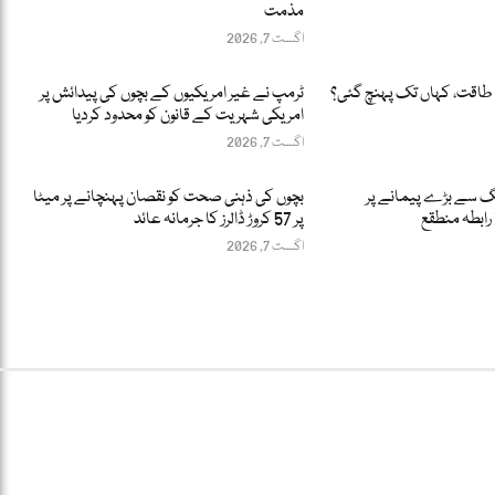
مذمت
اگست 7, 2026
طاقت، کہاں تک پہنچ گئی؟
ٹرمپ نے غیر امریکیوں کے بچوں کی پیدائش پر
امریکی شہریت کے قانون کو محدود کردیا
اگست 7, 2026
نگ سے بڑے پیمانے پر
بچوں کی ذہنی صحت کو نقصان پہنچانے پر میٹا
پر 57 کروڑ ڈالرز کا جرمانہ عائد
اگست 7, 2026