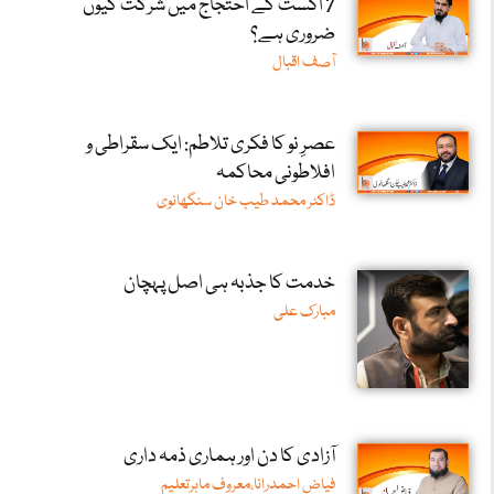
7 اگست کے احتجاج میں شرکت کیوں
ضروری ہے؟
آصف اقبال
عصرِ نو کا فکری تلاطم: ایک سقراطی و
افلاطونی محاکمہ
ڈاکٹر محمد طیب خان سنگھانوی
خدمت کا جذبہ ہی اصل پہچان
مبارک علی
آزادی کا دن اور ہماری ذمہ داری
فیاض احمدرانا،معروف ماہرتعلیم