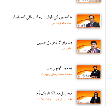
ناکامیوں کی طرف لے جانے والی کامیابیاں
عطا ء الحق قاسمی
منٹو اور لارڈ قربان حسین
حامد میر
یہ میرا کراچی ہے
محمد محسن خان راجپوت
ڈیجیٹل دنیا کا تاریک رُخ
بخت بیدار جان سید ایڈووکیٹ