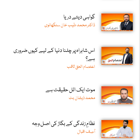
گواہی دیتے دریا
ڈاکٹر محمد طیب خان سنگھانوی
اس شاہراہ پر چلنا دنیا کے لیے کیوں ضروری
ہے؟
اعتصام الحق ثاقب
موت ایک اٹل حقیقت ہے
محمد ذیشان بٹ
نظامِ زندگی کے بگاڑ کی اصل وجہ
آصف اقبال