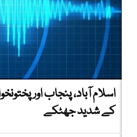
اسلام آباد، پنجاب اور پختون
کے شدید جھٹکے