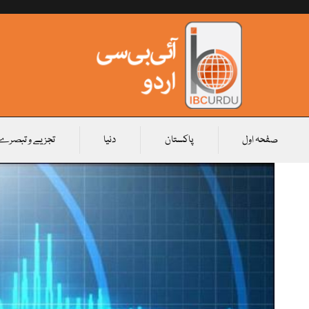
صفحہ اول
پاکستان
دنیا
تجزیے و تبصرے