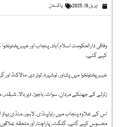
اپریل 19, 2025
پاکستان
وفاقی دارالحکومت اسلام آباد، پنجاب اور خیبر پختو
کیے گئے۔
خیبر پختونخوا میں پشاور، نوشہرہ، لوئر دیر، مالاکنڈ 
زلزلے کے جھٹکے مردان، سوات، باجوڑ، دیر بالا، شبقدر
اس کے علاوہ پنجاب میں راولپنڈی، لاہور، منڈی بہاؤ ال
محسوس کیے گئے۔ گلگت، پاراچنار اور ملحقہ علاقو