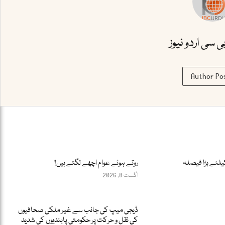
بی سی اردو نیوز
Author Po
یلئے بڑا فیصلہ
روتے ہوئے عوام اچھے لگتے ہیں!
اگست 8, 2026
ڈیجی میپ کی جانب سے غیر ملکی صحافیوں
کی نقل و حرکت پر حکومتی پابندیوں کی شدید