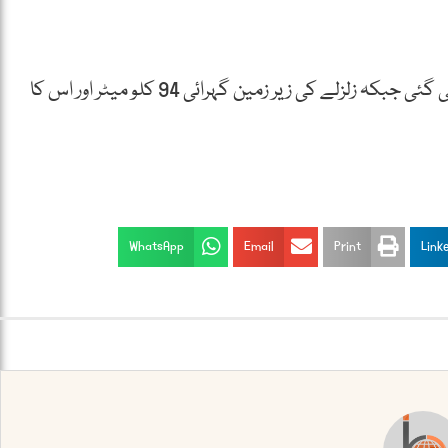
زلزلہ پیما مرکز کے مطابق زلزلے کی شدت 5.9 ریکارڈ کی گئی جبکہ زلزلے کی زیر زمین گہرائی 94 کلو میٹر اور اس کا
WhatsApp
Email
Print
Link