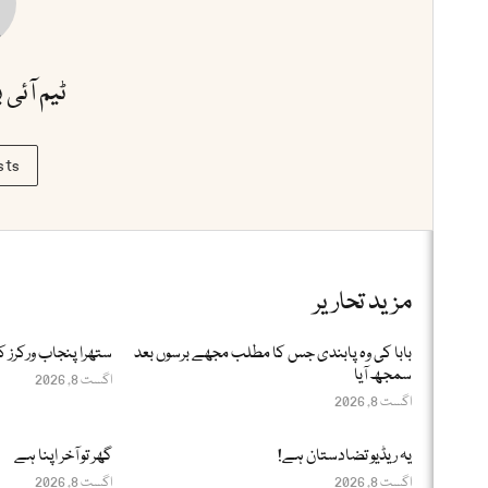
ٹیم آئی 
sts
مزید تحاریر
بابا کی وہ پابندی جس کا مطلب مجھے برسوں بعد
ستھرا پنجاب ورکرز ک
سمجھ آیا
اگست 8, 2026
اگست 8, 2026
یہ ریڈیو تضادستان ہے!
گھر تو آخر اپنا ہے
اگست 8, 2026
اگست 8, 2026