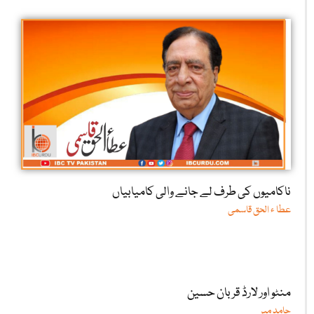
ناکامیوں کی طرف لے جانے والی کامیابیاں
عطا ء الحق قاسمی
منٹو اور لارڈ قربان حسین
حامد میر