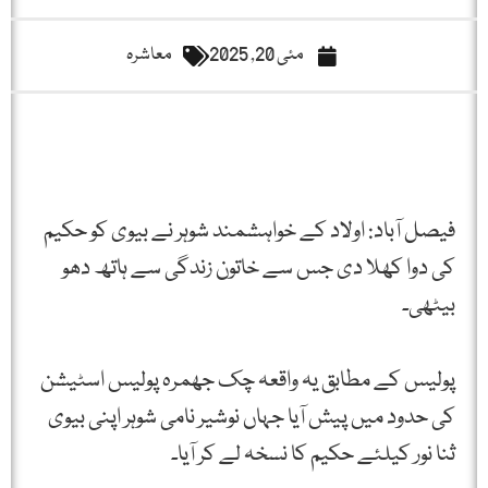
مئی 20, 2025
معاشرہ
فیصل آباد: اولاد کے خواہشمند شوہر نے بیوی کو حکیم
کی دوا کھلا دی جس سے خاتون زندگی سے ہاتھ دھو
بیٹھی۔
پولیس کے مطابق یہ واقعہ چک جھمرہ پولیس اسٹیشن
کی حدود میں پیش آیا جہاں نوشیر نامی شوہر اپنی بیوی
ثنا نور کیلئے حکیم کا نسخہ لے کر آیا۔