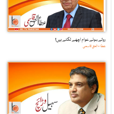
روتے ہوئے عوام اچھے لگتے ہیں!
عطا ء الحق قاسمی