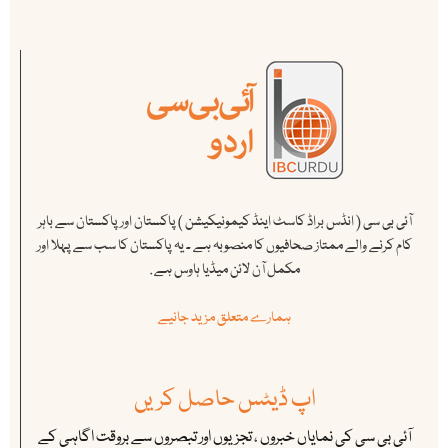
آئی بی سی ( انڈس براڈ کاسٹ اینڈ کیمونیکیشن ) پاکستان اور پاکستان سے باہر
کام کرنے والے ممتاز صحافیوں کا منصوبہ ہے ۔ یہ پاکستان کا سب سے پہلا اور
مکمل آن لائن میڈیا ہاوس ہے .
ہمارے متعلق مزید جانیے
اپ ڈیٹس حاصل کریں
آئی بی سی کی نمایاں خبروں ، تجزیوں اور تبصروں سے بروقت اگاہی کے