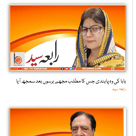
بابا کی وہ پابندی جس کا مطلب مجھے برسوں بعد سمجھ آیا
رابعہ سید