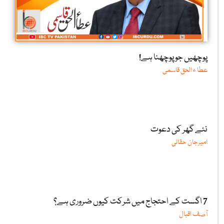
پوچھیں جو پوچھنا ہے!
عطا ء الحق قاسمی
نئے گھر کی دعوت
امیرجان حقانی
7 اگست کے احتجاج میں شرکت کیوں ضروری ہے؟
آصف اقبال