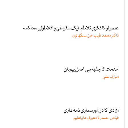
عصرِ نو کا فکری تلاطم: ایک سقراطی و افلاطونی محاکمہ
ڈاکٹر محمد طیب خان سنگھانوی
خدمت کا جذبہ ہی اصل پہچان
مبارک علی
آزادی کا دن اور ہماری ذمہ داری
فیاض احمدرانا،معروف ماہرتعلیم