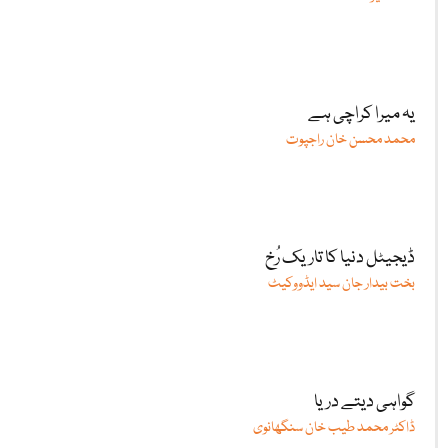
یہ میرا کراچی ہے
محمد محسن خان راجپوت
ڈیجیٹل دنیا کا تاریک رُخ
بخت بیدار جان سید ایڈووکیٹ
گواہی دیتے دریا
ڈاکٹر محمد طیب خان سنگھانوی