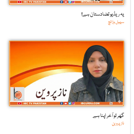
یہ ریڈیو تضادستان ہے!
سہیل وڑائچ
گھر تو آخر اپنا ہے
ناز پروین