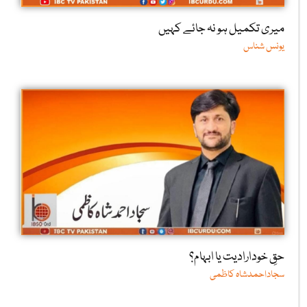
میری تکمیل ہو نہ جائے کہیں
یونس شناس
حقِ خودارادیت یا ابہام؟
سجاداحمدشاہ کاظمی