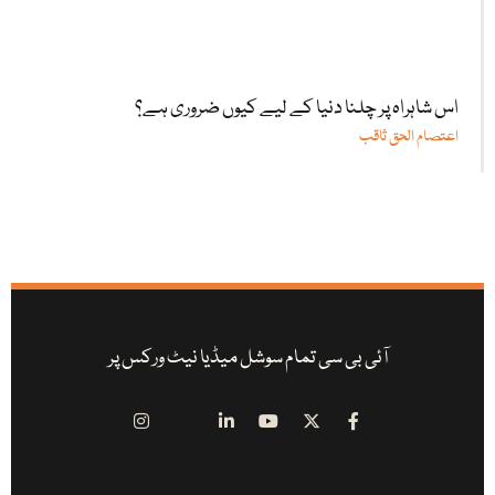
اس شاہراہ پر چلنا دنیا کے لیے کیوں ضروری ہے؟
اعتصام الحق ثاقب
آئی بی سی تمام سوشل میڈیا نیٹ ورکس پر