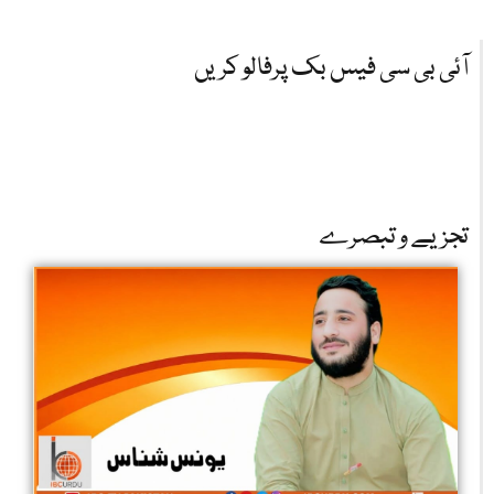
آئی بی سی فیس بک پرفالو کریں
تجزیے و تبصرے