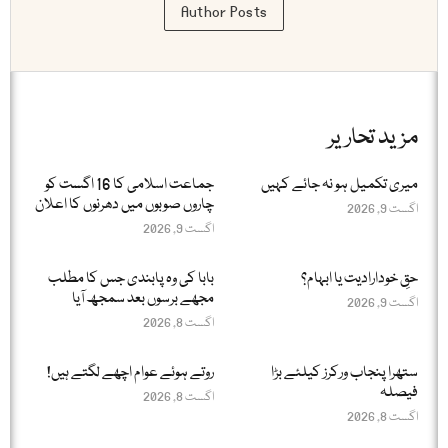
Author Posts
مزید تحاریر
میری تکمیل ہو نہ جائے کہیں
جماعت اسلامی کا 16 اگست کو
چاروں صوبوں میں دھرنوں کا اعلان
اگست 9, 2026
اگست 9, 2026
حقِ خودارادیت یا ابہام؟
بابا کی وہ پابندی جس کا مطلب
مجھے برسوں بعد سمجھ آیا
اگست 9, 2026
اگست 8, 2026
ستھرا پنجاب ورکرز کیلئے بڑا
روتے ہوئے عوام اچھے لگتے ہیں!
فیصلہ
اگست 8, 2026
اگست 8, 2026