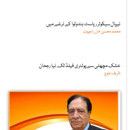
نیپال سیکولر ریاست ہندوتوا کے نرغے میں
محمد محسن خان راجپوت
خشک مچھلی سے پولٹری فیلڈ تک، نیا رجحان
ظریف بلوچ