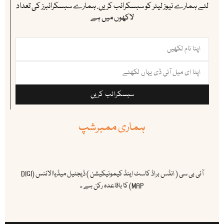
لئے ہمارے نیوز لیٹر کو سبسکرائب کریں. ہمارے سبسکرائبرز کی تعداد
لاکھوں میں ہے
سبسکرائب کریں
ہماری ممبرشپ
آئی بی سی ( انڈس براڈ کاسٹ اینڈ کیمونیکیشن ) ڈیجٹیل میڈیاالائنس (DIGI
MAP) کا باقاعدہ رکن ہے ۔