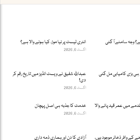
ے؟ وجہ سامنے آ گئی
انٹری ٹیسٹ پر نیا موڑ، کیا ہونے والا ہے؟
اگست 6, 2026
ہی بڑی کامیابی مل گئی
عبداللّٰہ شفیق نے ویسٹ انڈیز میں تاریخ رقم کر
دی!
اگست 6, 2026
مے میں عمر قید پانے والا
خدمت کا جذبہ ہی اصل پہچان
اگست 6, 2026
 کے وافر ذخائر موجود ہیں،
آزادی کا دن اور ہماری ذمہ داری