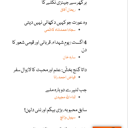
ہر گھر سے جینزی نکلے گا
ریحان آفاق
وہ عورت جو کہیں دکھائی نہیں دیتی
سجاداحمدشاہ کاظمی
4 اگست : یومِ شہداء، قربانی اور قومی شعور کا
دن
سارہ خان
داتا گنج بخشؒ: علم اور محبت کا لازوال سفر
فیاض احمد رانا
جب لٹیرے دوبارہ ملے
ثناء اللّٰہ مجیدی
سابق محبوبہ، بڑی بیگم اور نئی دلہن!
سہیل وڑائچ