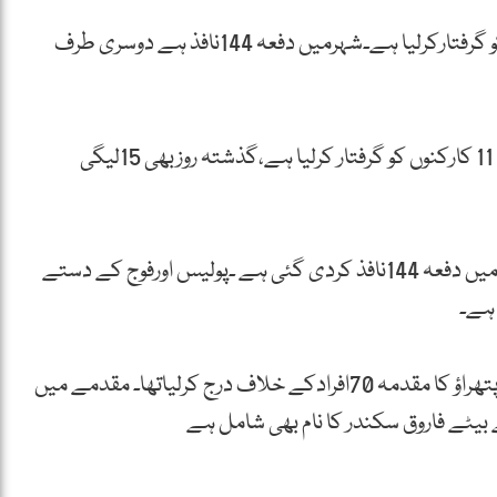
پولیس نے مقدمہ درج کر کے مزید 11ن لیگی کارکنوں کو گرفتارکرلیا ہے۔شہرمیں دفعہ 144نافذ ہے دوسری طرف
پولیس نے مختلف مقامات پر چھاپے مار کر ن لیگ کے 11 کارکنوں کو گرفتار کرلیا ہے،گذشتہ روزبھی 15لیگی
تمام زیرحراست افرادکو کوٹلی منتقل کردیاگیاہے۔شہر میں دفعہ 144نافذ کردی گئی ہے ۔پولیس اورفوج کے دستے
 ہے۔
پولیس نے گزشتہ روز پیپلزپارٹی کے کارکن کے قتل اور پتھراؤ کا مقدمہ 70افرادکے خلاف درج کرلیاتھا۔ مقدمے میں
 بیٹے فاروق سکندر کا نام بھی شامل ہے