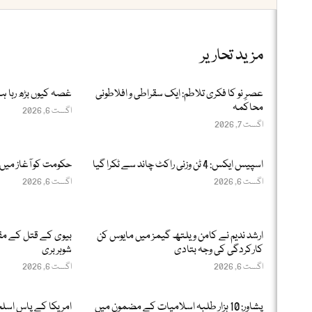
مزید تحاریر
عصرِ نو کا فکری تلاطم: ایک سقراطی و افلاطونی
غصہ کیوں بڑھ رہا ہ
محاکمہ
اگست 6, 2026
اگست 7, 2026
اسپیس ایکس: 4 ٹن وزنی راکٹ چاند سے ٹکرا گیا
حکومت کو آغاز میں 
اگست 6, 2026
اگست 6, 2026
ارشد ندیم نے کامن ویلتھ گیمز میں مایوس کن
بیوی کے قتل کے مقد
کارکردگی کی وجہ بتادی
شوہر بری
اگست 6, 2026
اگست 6, 2026
پشاور: 10 ہزار طلبہ اسلامیات کے مضمون میں
امریکا کے پاس اسلحے