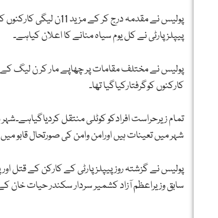
پیپلزپارٹی نے کل یوم سیاہ منانے کا اعلان کیاہے۔
کارکنوں کوگرفتارکیاگیا تھا۔
شہر میں تعینات ہیں اورامن وامن کی صورتحال قابو میں
سابق وزیراعظم آزاد کشمیر سردار سکندر حیات خان کے