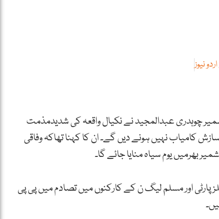
ردو نیوز
شمیر چوہدری عبدالمجید نے نکیال واقعہ کی شدیدمذمت
ازش کامیاب نہیں ہونے دیں گے۔ ان کا کہنا تھاکہ وفاقی
یر بھرمیں یوم سیاہ منایا جائے گا۔
لزپارٹی اور مسلم لیگ ن کے کارکنوں میں تصادم میں پی پی
یں۔