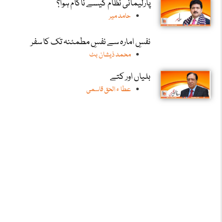
پارلیمانی نظام کیسے ناکام ہوا؟
حامد میر
نفسِ امارہ سے نفسِ مطمئنہ تک کا سفر
محمد ذیشان بٹ
بلیاں اور کتے
عطا ء الحق قاسمی