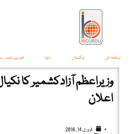
صفحہ اول
پاکستان
دنیا
تجزیے و تبصرے
وزیراعظم آزادکشمیر کا نکیال 
اعلان
فروری 14, 2016