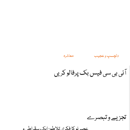
دلچسپ و عجیب
معاشرہ
آئی بی سی فیس بک پرفالو کریں
تجزیے و تبصرے
عصرِ نو کا فکری تلاطم: ایک سقراطی و