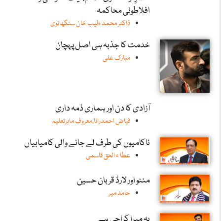
افلاطونی محاکمہ
ڈاکٹر محمد طیب خان سنگھانوی
خدمت کا جذبہ ہی اصل پہچان
مبارک علی
آزادی کا دن اور ہماری ذمہ داری
فیاض احمدرانا،معروف ماہرتعلیم
ناکامیوں کی طرف لے جانے والی کامیابیاں
عطا ء الحق قاسمی
منٹو اور لارڈ قربان حسین
حامد میر
یہ میرا کراچی ہے