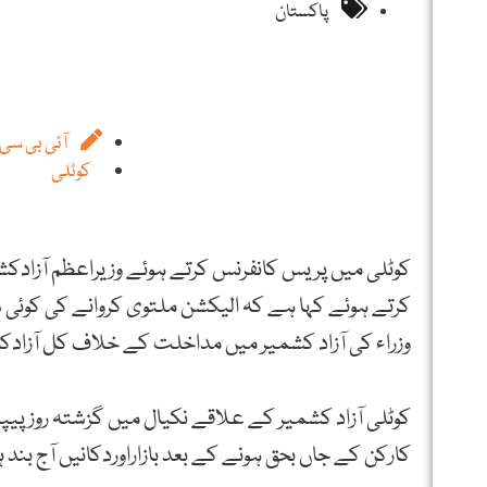
پاکستان
آئی بی سی ا
کوٹلی
کوٹلی میں پریس کانفرنس کرتے ہوئے وزیراعظم آزادک
کرتے ہوئے کہا ہے کہ الیکشن ملتوی کروانے کی کوئی س
وزراء کی آزاد کشمیر میں مداخلت کے خلاف کل آزادکشم
کوٹلی آزاد کشمیر کے علاقے نکیال میں گزشتہ روز پیپ
کارکن کے جاں بحق ہونے کے بعد بازاراوردکانیں آج بند ہ