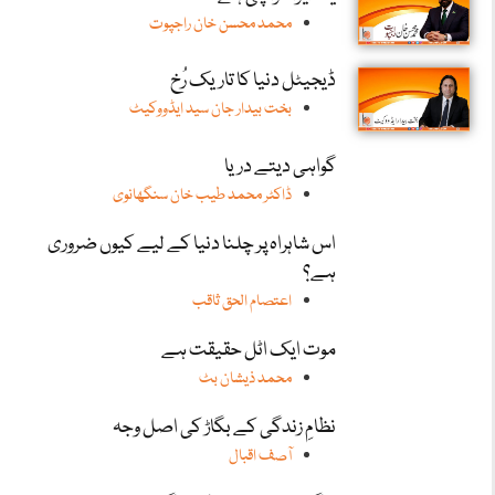
محمد محسن خان راجپوت
ڈیجیٹل دنیا کا تاریک رُخ
بخت بیدار جان سید ایڈووکیٹ
گواہی دیتے دریا
ڈاکٹر محمد طیب خان سنگھانوی
اس شاہراہ پر چلنا دنیا کے لیے کیوں ضروری
ہے؟
اعتصام الحق ثاقب
موت ایک اٹل حقیقت ہے
محمد ذیشان بٹ
نظامِ زندگی کے بگاڑ کی اصل وجہ
آصف اقبال