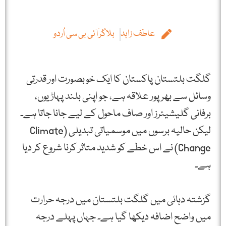
عاطف زاہد
بلاگر آئی بی سی اُردو
گلگت بلتستان پاکستان کا ایک خوبصورت اور قدرتی
وسائل سے بھرپور علاقہ ہے، جو اپنی بلند پہاڑیوں،
برفانی گلیشیئرز اور صاف ماحول کے لیے جانا جاتا ہے۔
لیکن حالیہ برسوں میں موسمیاتی تبدیلی (Climate
Change) نے اس خطے کو شدید متاثر کرنا شروع کر دیا
ہے۔
گزشتہ دہائی میں گلگت بلتستان میں درجہ حرارت
میں واضح اضافہ دیکھا گیا ہے۔ جہاں پہلے درجہ