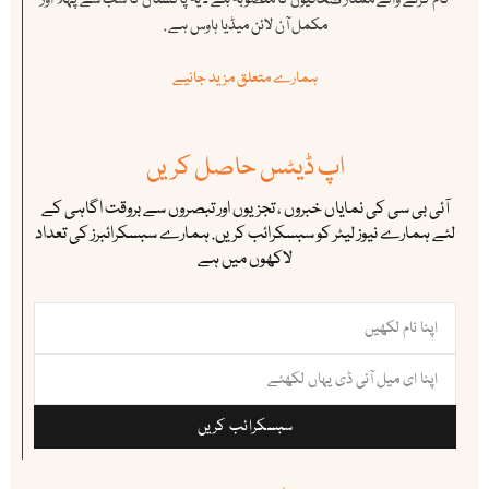
کام کرنے والے ممتاز صحافیوں کا منصوبہ ہے ۔ یہ پاکستان کا سب سے پہلا اور
مکمل آن لائن میڈیا ہاوس ہے .
ہمارے متعلق مزید جانیے
اپ ڈیٹس حاصل کریں
آئی بی سی کی نمایاں خبروں ، تجزیوں اور تبصروں سے بروقت اگاہی کے
لئے ہمارے نیوز لیٹر کو سبسکرائب کریں. ہمارے سبسکرائبرز کی تعداد
لاکھوں میں ہے
سبسکرائب کریں