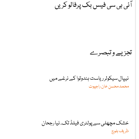
آئی بی سی فیس بک پرفالو کریں
تجزیے و تبصرے
نیپال سیکولر ریاست ہندوتوا کے نرغے میں
محمد محسن خان راجپوت
خشک مچھلی سے پولٹری فیلڈ تک، نیا رجحان
ظریف بلوچ