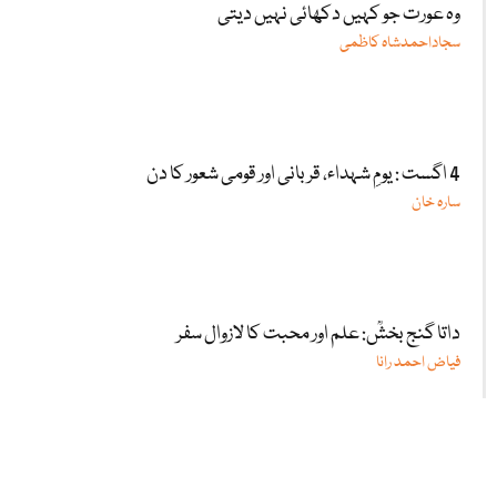
وہ عورت جو کہیں دکھائی نہیں دیتی
سجاداحمدشاہ کاظمی
4 اگست : یومِ شہداء، قربانی اور قومی شعور کا دن
سارہ خان
داتا گنج بخشؒ: علم اور محبت کا لازوال سفر
فیاض احمد رانا