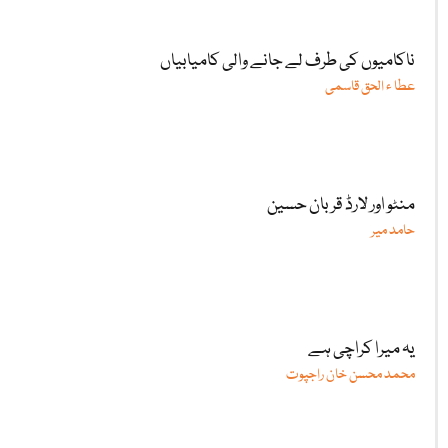
ناکامیوں کی طرف لے جانے والی کامیابیاں
عطا ء الحق قاسمی
منٹو اور لارڈ قربان حسین
حامد میر
یہ میرا کراچی ہے
محمد محسن خان راجپوت