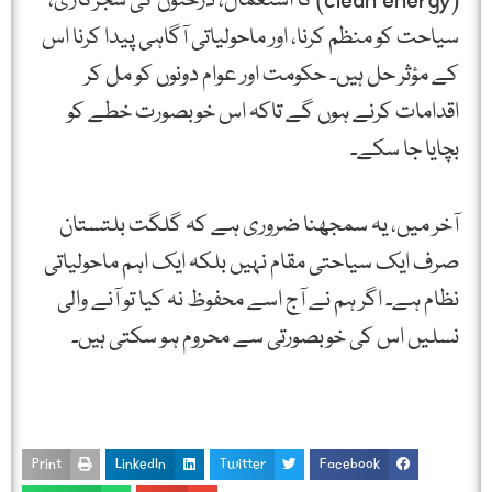
(clean energy) کا استعمال، درختوں کی شجرکاری،
سیاحت کو منظم کرنا، اور ماحولیاتی آگاہی پیدا کرنا اس
کے مؤثر حل ہیں۔ حکومت اور عوام دونوں کو مل کر
اقدامات کرنے ہوں گے تاکہ اس خوبصورت خطے کو
بچایا جا سکے۔
آخر میں، یہ سمجھنا ضروری ہے کہ گلگت بلتستان
صرف ایک سیاحتی مقام نہیں بلکہ ایک اہم ماحولیاتی
نظام ہے۔ اگر ہم نے آج اسے محفوظ نہ کیا تو آنے والی
نسلیں اس کی خوبصورتی سے محروم ہو سکتی ہیں۔
Print
LinkedIn
Twitter
Facebook