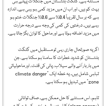
مسئلہ ہے۔ گلگت بلتستان میں جنگلات پہلے ہی
بہت کم ہیں، اور اب ان میں مزید کمی ہو رہی ہے۔ اندازہ
ہے کہ ہر سال تقریباً 0.4% سے 0.6% جنگلات ختم ہو
رہے ہیں۔ درختوں کی کمی کی وجہ سے درجہ حرارت
میں مزید اضافہ ہوتا ہے اور ماحول کا توازن بگڑ جاتا ہے۔
اگر یہ صورتحال جاری رہی تو مستقبل میں گلگت
بلتستان کو شدید خطرات کا سامنا ہو سکتا ہے، جن
میں بار بار آنے والے سیلاب، پانی کی قلت، اور ماحولیاتی
تباہی شامل ہیں۔ یہ خطہ ایک “climate danger
zone” میں تبدیل ہو سکتا ہے۔
تاہم، اس مسئلے کا حل ممکن ہے۔ صاف توانائی