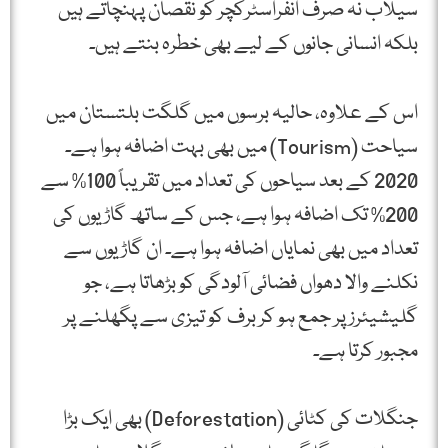
سیلاب نہ صرف انفراسٹرکچر کو نقصان پہنچاتے ہیں
بلکہ انسانی جانوں کے لیے بھی خطرہ بنتے ہیں۔
اس کے علاوہ، حالیہ برسوں میں گلگت بلتستان میں
سیاحت (Tourism) میں بھی بہت اضافہ ہوا ہے۔
2020 کے بعد سیاحوں کی تعداد میں تقریباً 100% سے
200% تک اضافہ ہوا ہے، جس کے ساتھ گاڑیوں کی
تعداد میں بھی نمایاں اضافہ ہوا ہے۔ ان گاڑیوں سے
نکلنے والا دھواں فضائی آلودگی کو بڑھاتا ہے، جو
گلیشیئرز پر جمع ہو کر برف کو تیزی سے پگھلنے پر
مجبور کرتا ہے۔
جنگلات کی کٹائی (Deforestation) بھی ایک بڑا