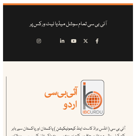
آئی بی سی تمام سوشل میڈیا نیٹ ورکس پر
آئی بی سی ( انڈس براڈ کاسٹ اینڈ کیمونیکیشن ) پاکستان اور پاکستان سے باہر