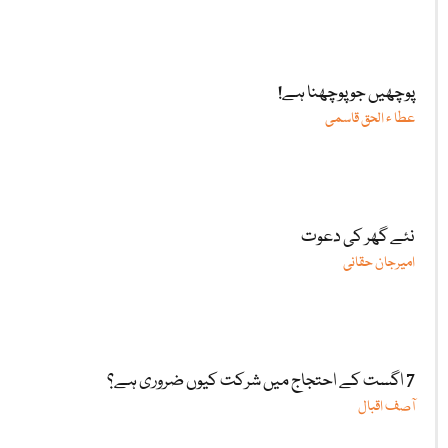
پوچھیں جو پوچھنا ہے!
عطا ء الحق قاسمی
نئے گھر کی دعوت
امیرجان حقانی
7 اگست کے احتجاج میں شرکت کیوں ضروری ہے؟
آصف اقبال