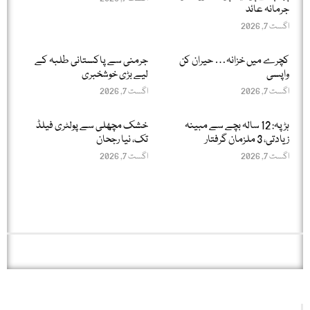
جرمانہ عائد
اگست 7, 2026
کچرے میں خزانہ… حیران کن
جرمنی سے پاکستانی طلبہ کے
واپسی
لیے بڑی خوشخبری
اگست 7, 2026
اگست 7, 2026
ہڑپہ: 12 سالہ بچے سے مبینہ
خشک مچھلی سے پولٹری فیلڈ
زیادتی، 3 ملزمان گرفتار
تک، نیا رجحان
اگست 7, 2026
اگست 7, 2026