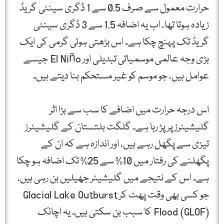
حرارت معمول سے صرف 0.5 سے 1 ڈگری سینٹی گریڈ
زیادہ ہوتا تھا، اب یہ اضافہ 1.5 سے 3 ڈگری سینٹی
گریڈ تک پہنچ چکا ہے۔ اس بڑھتی ہوئی گرمی کی ایک
بڑی وجہ عالمی موسمیاتی تبدیلی اور El Niño جیسے
عوامل ہیں، جو موسم کو غیر مستحکم بنا دیتے ہیں۔
اس درجہ حرارت میں اضافے کا سب سے بڑا اثر
گلیشیئرز پر پڑ رہا ہے۔ گلگت بلتستان کے گلیشیئرز
تیزی سے پگھل رہے ہیں، اور اندازہ ہے کہ ان کے
پگھلنے کی رفتار میں 10% سے 25% تک اضافہ ہو چکا
ہے۔ اس کے نتیجے میں گلیشیئر جھیلیں بن رہی ہیں،
جو کسی بھی وقت پھٹ کر Glacial Lake Outburst
Flood (GLOF) کا سبب بن سکتی ہیں۔ یہ اچانک