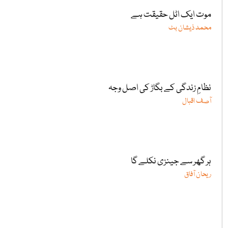
موت ایک اٹل حقیقت ہے
محمد ذیشان بٹ
نظامِ زندگی کے بگاڑ کی اصل وجہ
آصف اقبال
ہر گھر سے جینزی نکلے گا
ریحان آفاق