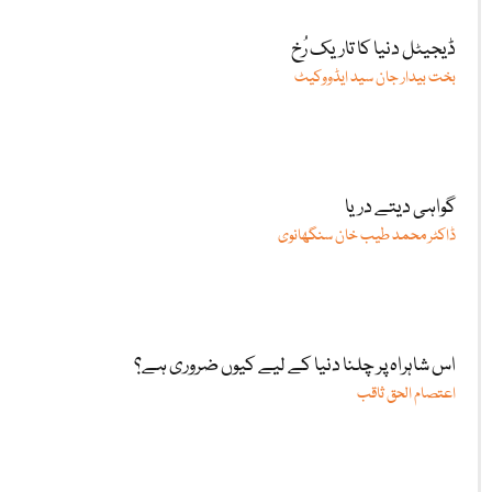
ڈیجیٹل دنیا کا تاریک رُخ
بخت بیدار جان سید ایڈووکیٹ
گواہی دیتے دریا
ڈاکٹر محمد طیب خان سنگھانوی
اس شاہراہ پر چلنا دنیا کے لیے کیوں ضروری ہے؟
اعتصام الحق ثاقب