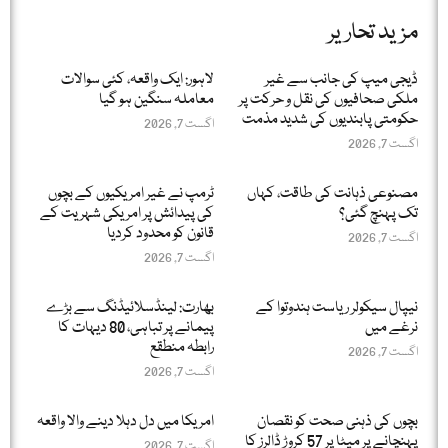
مزید تحاریر
ڈیجی میپ کی جانب سے غیر
لاہور: ایک واقعہ، کئی سوالات
ملکی صحافیوں کی نقل و حرکت پر
معاملہ سنگین ہو گیا
حکومتی پابندیوں کی شدید مذمت
اگست 7, 2026
اگست 7, 2026
مصنوعی ذہانت کی طاقت، کہاں
ٹرمپ نے غیر امریکیوں کے بچوں
تک پہنچ گئی؟
کی پیدائش پر امریکی شہریت کے
قانون کو محدود کردیا
اگست 7, 2026
اگست 7, 2026
نیپال سیکولر ریاست ہندوتوا کے
بھارت: لینڈسلائیڈنگ سے بڑے
نرغے میں
پیمانے پر تباہی، 80 دیہات کا
رابطہ منطقع
اگست 7, 2026
اگست 7, 2026
بچوں کی ذہنی صحت کو نقصان
امریکا میں دل دہلا دینے والا واقعہ
پہنچانے پر میٹا پر 57 کروڑ ڈالرز کا
اگست 7, 2026