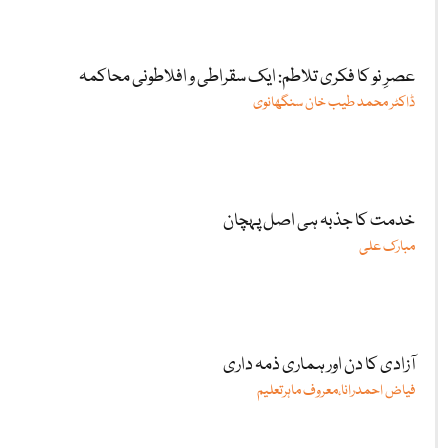
عصرِ نو کا فکری تلاطم: ایک سقراطی و افلاطونی محاکمہ
ڈاکٹر محمد طیب خان سنگھانوی
خدمت کا جذبہ ہی اصل پہچان
مبارک علی
آزادی کا دن اور ہماری ذمہ داری
فیاض احمدرانا،معروف ماہرتعلیم