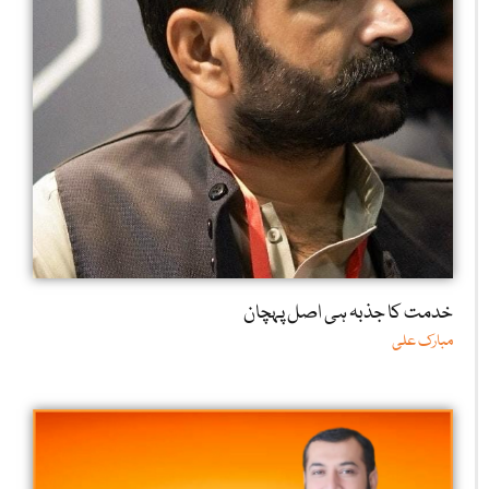
خدمت کا جذبہ ہی اصل پہچان
مبارک علی