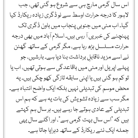
اس سال گرمی مارچ ہی سے شروع ہو گئی تھی، جب
لاہور کا درجہ حرارت اوسط سے نو ڈگری زیادہ ریکارڈ کیا
گیا۔ اب مئی میں جنوبی پنجاب میں باون ڈگری تک
پہنچنے کی خبریں آ رہی ہیں۔ اسلام آباد میں بھی درجہ
حرارت مسلسل بڑھ رہا ہے، مگر گرمی کے ساتھ گھٹن
نے اسے مزید ناقابلِ برداشت بنا دیا ہے۔ بارشیں، جو
پہلے اپریل اور مئی میں باقاعدگی سے ہوتی تھیں، اب یا
تو کم ہو گئی ہیں یا اپنی سابقہ تازگی کھو چکی ہیں۔ یہ
محض موسم کی تبدیلی نہیں بلکہ ایک واضح انتباہ ہے۔
مگر سب سے زیادہ تشویش کی بات یہ ہے کہ ہم اس
تبدیلی کے عادی ہوتے جا رہے ہیں۔ ہر سال ہم کہتے
ہیں کہ "اس سال بہت گرمی ہے”، اور اگلے سال یہی
جملہ ایک نئے ریکارڈ کے ساتھ دہرایا جاتا ہے۔