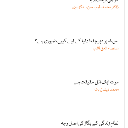
گواہی دیتے دریا
ڈاکٹر محمد طیب خان سنگھانوی
اس شاہراہ پر چلنا دنیا کے لیے کیوں ضروری ہے؟
اعتصام الحق ثاقب
موت ایک اٹل حقیقت ہے
محمد ذیشان بٹ
نظامِ زندگی کے بگاڑ کی اصل وجہ