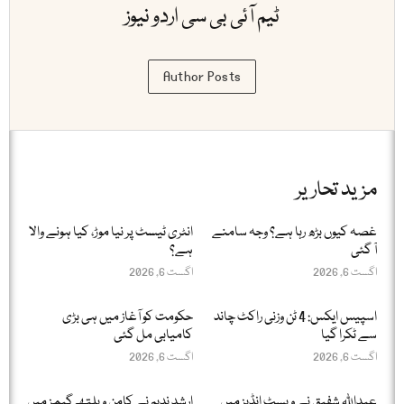
ٹیم آئی بی سی اردو نیوز
Author Posts
مزید تحاریر
غصہ کیوں بڑھ رہا ہے؟ وجہ سامنے
انٹری ٹیسٹ پر نیا موڑ، کیا ہونے والا
آ گئی
ہے؟
اگست 6, 2026
اگست 6, 2026
اسپیس ایکس: 4 ٹن وزنی راکٹ چاند
حکومت کو آغاز میں ہی بڑی
سے ٹکرا گیا
کامیابی مل گئی
اگست 6, 2026
اگست 6, 2026
عبداللّٰہ شفیق نے ویسٹ انڈیز میں
ارشد ندیم نے کامن ویلتھ گیمز میں