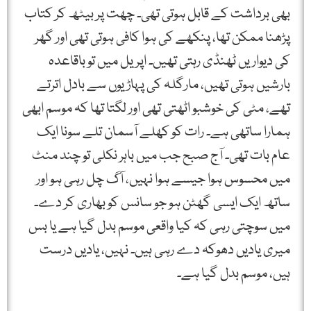
بھی برداشت کے قابل ہوتی تھی۔ چھت پر بیٹھ کر کتاب
پڑھنا ممکن تھا، پنکھے کی ہوا کافی ہوتی تھی اور گھر
کی دیواریں ٹھنڈی رہتی تھیں۔ اپریل میں تو باقاعدہ
بارشیں ہوتی تھیں، مارگلہ کی پہاڑیوں سے بادل اترتے
تھے، مٹی کی خوشبو اٹھتی تھی اور لگتا تھا کہ موسم ابھی
ہمارا ساتھی ہے۔ رات کو کھلے آسمان تلے سونا ایک
عام بات تھی۔ آج صبح جب میں باہر نکلی تو چند منٹ
میں محسوس ہوا جیسے ہوا نہیں، آگ چل رہی ہو اور
ساتھ ایک ایسی گھٹن ہو جو سانس کو بھاری کر دے۔
میں سوچتی رہی کہ کیا واقعی موسم بدل گیا ہے یا بس
میری یادیں دھوکہ دے رہی ہیں۔ نہیں، یادیں درست
ہیں، موسم بدل گیا ہے۔