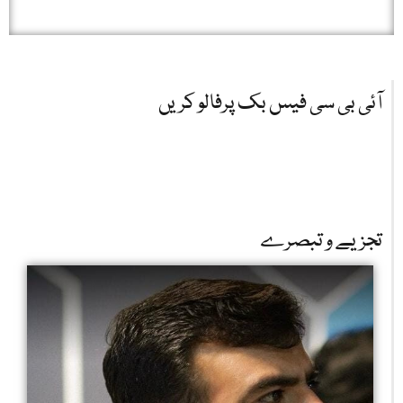
آئی بی سی فیس بک پرفالو کریں
تجزیے و تبصرے