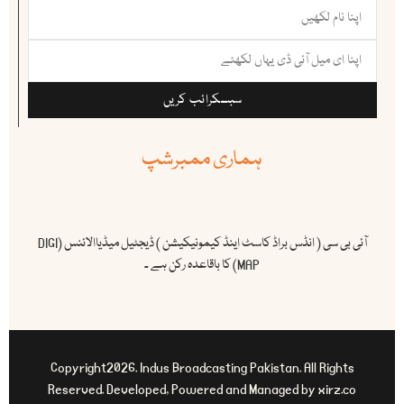
سبسکرائب کریں
ہماری ممبرشپ
آئی بی سی ( انڈس براڈ کاسٹ اینڈ کیمونیکیشن ) ڈیجٹیل میڈیاالائنس (DIGI
MAP) کا باقاعدہ رکن ہے ۔
Copyright2026. Indus Broadcasting Pakistan. All Rights
Reserved. Developed, Powered and Managed by xirz.co