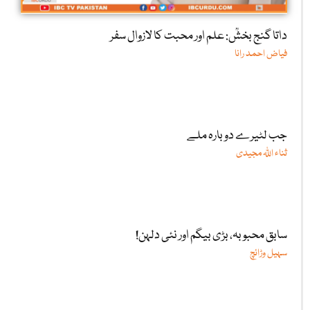
داتا گنج بخشؒ: علم اور محبت کا لازوال سفر
فیاض احمد رانا
جب لٹیرے دوبارہ ملے
ثناء اللّٰہ مجیدی
سابق محبوبہ، بڑی بیگم اور نئی دلہن!
سہیل وڑائچ