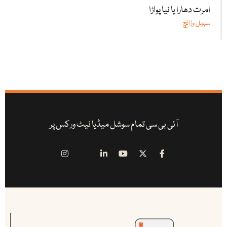
امرت دھارا یا نیا پواڑا
سہیل وڑائچ
آئی بی سی تمام سوشل میڈیا نیٹ ورکس پر