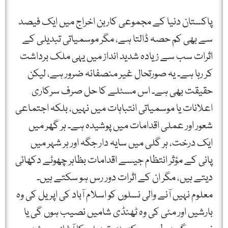
پاکستان دنیا کے مجموعی کاربن اخراج میں ایک فیصد
سے بھی کم حصہ ڈالتا ہے، مگر موسمیاتی تبدیلی کے
اثرات سب سے زیادہ شدید انداز میں یہی ملک برداشت
کر رہا ہے۔ یہ صورتحال غیر منصفانہ ضرور ہے، لیکن
حقیقت بھی ہے۔ اس مسئلے کا حل صرف سرکاری
اعلانات یا موسمیاتی انتباہات میں نہیں، بلکہ اجتماعی
شعور اور عملی اقدامات میں پوشیدہ ہے۔ ہر گھر میں
ایک درخت، ہر گلی میں سایہ دار جگہ اور ہر شہر میں
پانی کے مؤثر انتظام جیسے اقدامات بظاہر چھوٹے دکھائی
دیتے ہیں، مگر ان کے اثرات دور رس ہو سکتے ہیں۔
معلوم نہیں آنے والی نسلوں کو اسلام آباد کی اپریل کی وہ
بارشیں اور مئی کی وہ ٹھنڈی شامیں نصیب ہوں گی یا