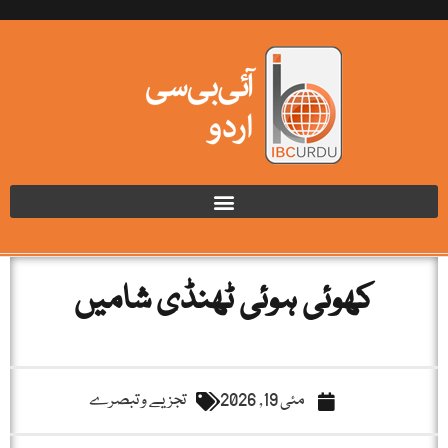
کھوئی ہوئی ٹھنڈی شامیں
مئی 19, 2026
تجزیے و تبصرے