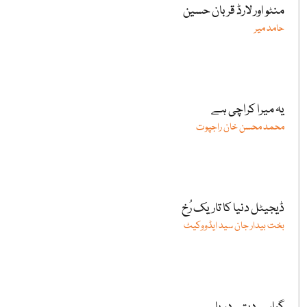
منٹو اور لارڈ قربان حسین
حامد میر
یہ میرا کراچی ہے
محمد محسن خان راجپوت
ڈیجیٹل دنیا کا تاریک رُخ
بخت بیدار جان سید ایڈووکیٹ