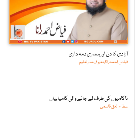
آزادی کا دن اور ہماری ذمہ داری
فیاض احمدرانا،معروف ماہرتعلیم
ناکامیوں کی طرف لے جانے والی کامیابیاں
عطا ء الحق قاسمی