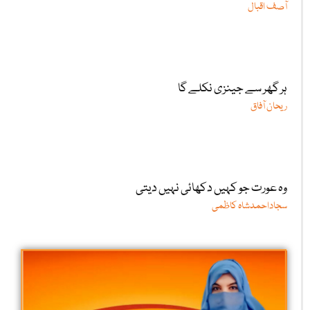
آصف اقبال
ہر گھر سے جینزی نکلے گا
ریحان آفاق
وہ عورت جو کہیں دکھائی نہیں دیتی
سجاداحمدشاہ کاظمی