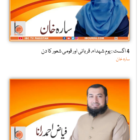
4 اگست : یومِ شہداء، قربانی اور قومی شعور کا دن
سارہ خان