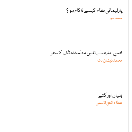
پارلیمانی نظام کیسے ناکام ہوا؟
حامد میر
نفسِ امارہ سے نفسِ مطمئنہ تک کا سفر
محمد ذیشان بٹ
بلیاں اور کتے
عطا ء الحق قاسمی