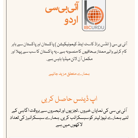
آئی بی سی ( انڈس براڈ کاسٹ اینڈ کیمونیکیشن ) پاکستان اور پاکستان سے باہر
کام کرنے والے ممتاز صحافیوں کا منصوبہ ہے ۔ یہ پاکستان کا سب سے پہلا اور
مکمل آن لائن میڈیا ہاوس ہے .
ہمارے متعلق مزید جانیے
اپ ڈیٹس حاصل کریں
آئی بی سی کی نمایاں خبروں ، تجزیوں اور تبصروں سے بروقت اگاہی کے
لئے ہمارے نیوز لیٹر کو سبسکرائب کریں. ہمارے سبسکرائبرز کی تعداد
لاکھوں میں ہے