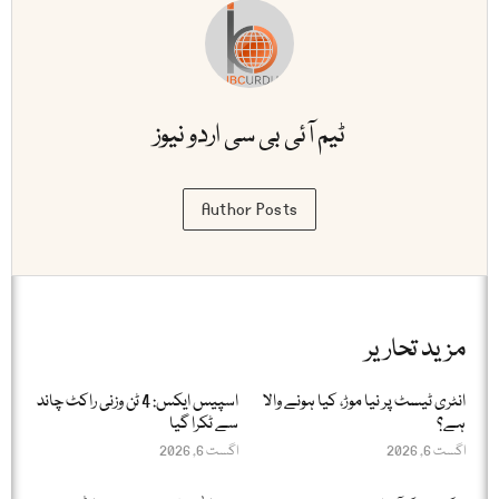
ٹیم آئی بی سی اردو نیوز
Author Posts
مزید تحاریر
انٹری ٹیسٹ پر نیا موڑ، کیا ہونے والا
اسپیس ایکس: 4 ٹن وزنی راکٹ چاند
ہے؟
سے ٹکرا گیا
اگست 6, 2026
اگست 6, 2026