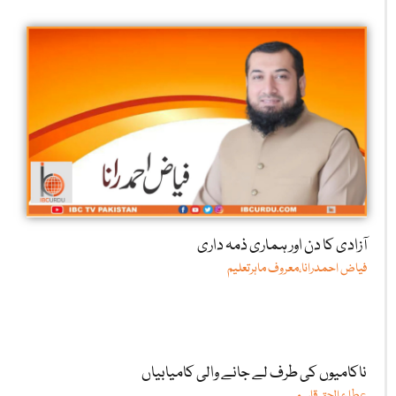
آزادی کا دن اور ہماری ذمہ داری
فیاض احمدرانا،معروف ماہرتعلیم
ناکامیوں کی طرف لے جانے والی کامیابیاں