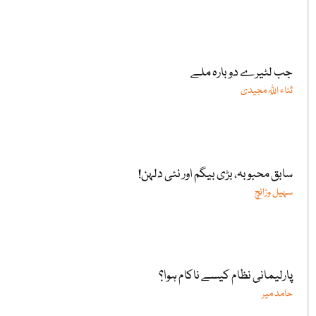
جب لٹیرے دوبارہ ملے
ثناء اللّٰہ مجیدی
سابق محبوبہ، بڑی بیگم اور نئی دلہن!
سہیل وڑائچ
پارلیمانی نظام کیسے ناکام ہوا؟
حامد میر