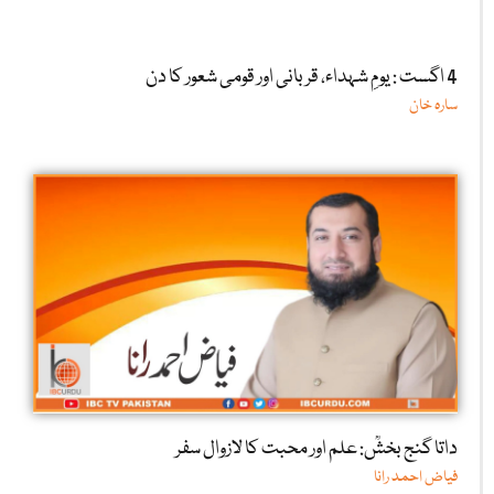
4 اگست : یومِ شہداء، قربانی اور قومی شعور کا دن
سارہ خان
داتا گنج بخشؒ: علم اور محبت کا لازوال سفر
فیاض احمد رانا