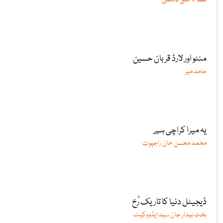
عطا ء الحق قاسمی
منٹو اور لارڈ قربان حسین
حامد میر
یہ میرا کراچی ہے
محمد محسن خان راجپوت
ڈیجیٹل دنیا کا تاریک رُخ
بخت بیدار جان سید ایڈووکیٹ