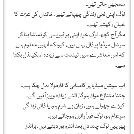
سمجھی جاتی تھی۔
لوگ اپنی نجی زندگی چھپاتے تھے، خاندان کی عزت کا
خیال رکھتے تھے۔
مگر آج کچھ لوگ خود اپنی پرائیویسی کو تماشا بناکر
سوشل میڈیا پر ڈال رہے ہیں، کیونکہ اُنہیں معلوم ہے
کہ اس معاشرے میں ٹیلنٹ سے زیادہ اسکینڈل بکتا
ہے۔
اب سوشل میڈیا پر کامیابی کا فارمولا بدل چکا ہے۔
جتنا متنازع مواد ہوگا، اتنے زیادہ ویوز آئیں گے۔
کپڑے چھوٹے ہوں، زبان بے شرم ہو، یا ذاتی زندگی
سرِعام ہو، لوگ فوراً وائرل ہوجاتے ہیں۔
پھر یہی لوگ چند دن بعد انٹرویوز دیتے ہیں، برانڈز