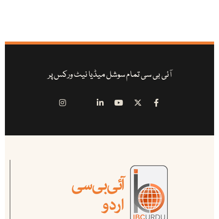
آئی بی سی تمام سوشل میڈیا نیٹ ورکس پر