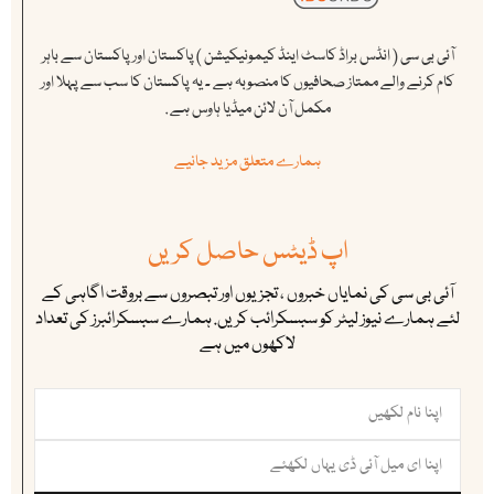
آئی بی سی ( انڈس براڈ کاسٹ اینڈ کیمونیکیشن ) پاکستان اور پاکستان سے باہر
کام کرنے والے ممتاز صحافیوں کا منصوبہ ہے ۔ یہ پاکستان کا سب سے پہلا اور
مکمل آن لائن میڈیا ہاوس ہے .
ہمارے متعلق مزید جانیے
اپ ڈیٹس حاصل کریں
آئی بی سی کی نمایاں خبروں ، تجزیوں اور تبصروں سے بروقت اگاہی کے
لئے ہمارے نیوز لیٹر کو سبسکرائب کریں. ہمارے سبسکرائبرز کی تعداد
لاکھوں میں ہے