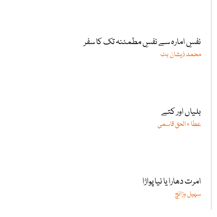
نفسِ امارہ سے نفسِ مطمئنہ تک کا سفر
محمد ذیشان بٹ
بلیاں اور کتے
عطا ء الحق قاسمی
امرت دھارا یا نیا پواڑا
سہیل وڑائچ