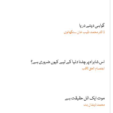
گواہی دیتے دریا
ڈاکٹر محمد طیب خان سنگھانوی
اس شاہراہ پر چلنا دنیا کے لیے کیوں ضروری ہے؟
اعتصام الحق ثاقب
موت ایک اٹل حقیقت ہے
محمد ذیشان بٹ