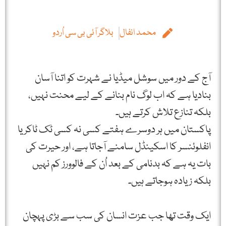
محمد انفال
بلاگر آئی بی سی اُردو
آج کے دور میں سوشل میڈیا نے شہرت کو اتنا آسان
بنادیا ہے کہ اب لوگ نام بنانے کے لیے محنت نہیں،
بلکہ تنازع تلاش کرتے ہیں۔
پاکستان میں ہر دوسرے ہفتے کسی نہ کسی ٹک ٹاکر یا
انفلوئنسر کا اسکینڈل سامنے آجاتا ہے، اور حیرت کی
بات یہ ہے کہ بدنامی کے بعد اُن کے فالوورز کم نہیں
بلکہ زیادہ ہوجاتے ہیں۔
ایک وقت تھا جب عزت انسان کی سب سے بڑی پہچان