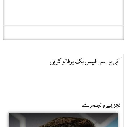
آئی بی سی فیس بک پرفالو کریں
تجزیے و تبصرے