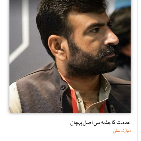
خدمت کا جذبہ ہی اصل پہچان
مبارک علی