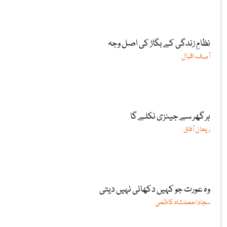
نظامِ زندگی کے بگاڑ کی اصل وجہ
آصف اقبال
ہر گھر سے جینزی نکلے گا
ریحان آفاق
وہ عورت جو کہیں دکھائی نہیں دیتی
سجاداحمدشاہ کاظمی