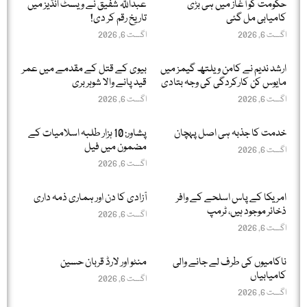
حکومت کو آغاز میں ہی بڑی
عبداللّٰہ شفیق نے ویسٹ انڈیز میں
کامیابی مل گئی
تاریخ رقم کر دی!
اگست 6, 2026
اگست 6, 2026
ارشد ندیم نے کامن ویلتھ گیمز میں
بیوی کے قتل کے مقدمے میں عمر
مایوس کن کارکردگی کی وجہ بتادی
قید پانے والا شوہر بری
اگست 6, 2026
اگست 6, 2026
خدمت کا جذبہ ہی اصل پہچان
پشاور: 10 ہزار طلبہ اسلامیات کے
مضمون میں فیل
اگست 6, 2026
اگست 6, 2026
امریکا کے پاس اسلحے کے وافر
آزادی کا دن اور ہماری ذمہ داری
ذخائر موجود ہیں، ٹرمپ
اگست 6, 2026
اگست 6, 2026
ناکامیوں کی طرف لے جانے والی
منٹو اور لارڈ قربان حسین
کامیابیاں
اگست 6, 2026
اگست 6, 2026