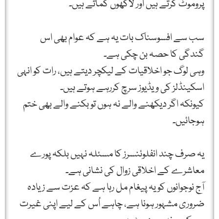
پروموٹ کرتے ہیں اور لاکھوں کماتے ہیں۔
سب سے افسوسناک بات یہ ہے کہ عوام بھی اس
گندگی کا حصہ بن چکی ہے۔
وہی لوگ جو اخلاقیات کے لیکچر دیتے ہیں، رات کو انہی
اسکینڈلز کی ویڈیوز سرچ کررہے ہوتے ہیں۔
کیونکہ اگر دیکھنے والے نہ ہوں تو بکنے والے بھی ختم
ہوجائیں۔
یہ صرف چند انفلوئنسرز کا مسئلہ نہیں بلکہ پورے
معاشرے کے اخلاقی زوال کی نشانی ہے۔
آج نوجوانوں کو یہ پیغام مل رہا ہے کہ عزت سے زیادہ
ضروری مشہور ہونا ہے، چاہے اُس کے لیے اپنی غیرت