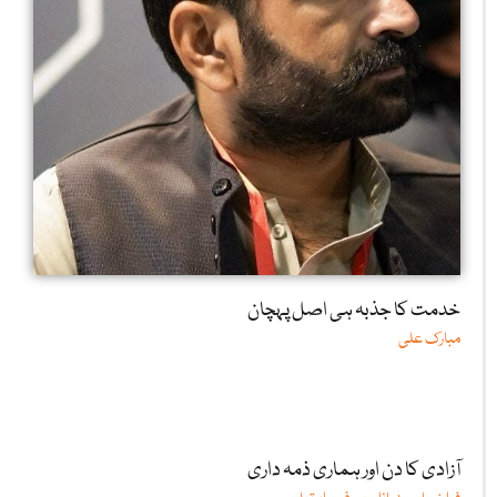
خدمت کا جذبہ ہی اصل پہچان
مبارک علی
آزادی کا دن اور ہماری ذمہ داری