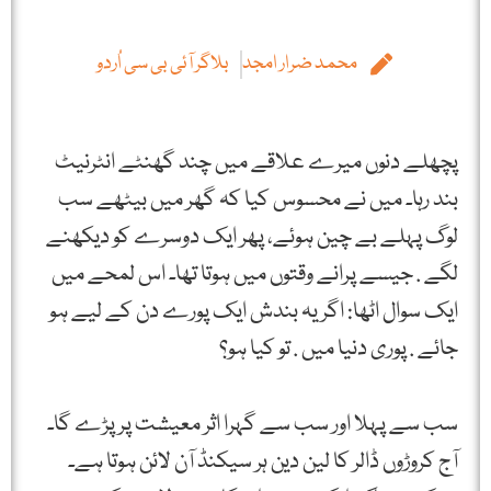
محمد ضرار امجد
بلاگر آئی بی سی اُردو
پچھلے دنوں میرے علاقے میں چند گھنٹے انٹرنیٹ
بند رہا۔ میں نے محسوس کیا کہ گھر میں بیٹھے سب
لوگ پہلے بے چین ہوئے، پھر ایک دوسرے کو دیکھنے
لگے . جیسے پرانے وقتوں میں ہوتا تھا۔ اس لمحے میں
ایک سوال اٹھا: اگر یہ بندش ایک پورے دن کے لیے ہو
جائے . پوری دنیا میں . تو کیا ہو؟
سب سے پہلا اور سب سے گہرا اثر معیشت پر پڑے گا۔
آج کروڑوں ڈالر کا لین دین ہر سیکنڈ آن لائن ہوتا ہے۔