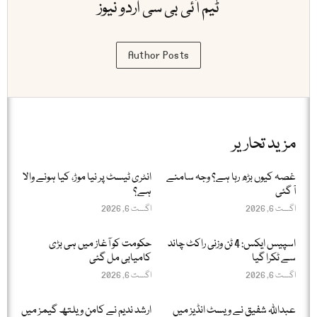
ٹیم آئی بی سی اردو نیوز
Author Posts
مزید تحاریر
غصہ کیوں بڑھ رہا ہے؟ وجہ سامنے
انٹری ٹیسٹ پر نیا موڑ، کیا ہونے والا
آ گئی
ہے؟
اگست 6, 2026
اگست 6, 2026
اسپیس ایکس: 4 ٹن وزنی راکٹ چاند
حکومت کو آغاز میں ہی بڑی
سے ٹکرا گیا
کامیابی مل گئی
اگست 6, 2026
اگست 6, 2026
عبداللّٰہ شفیق نے ویسٹ انڈیز میں
ارشد ندیم نے کامن ویلتھ گیمز میں