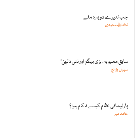
جب لٹیرے دوبارہ ملے
ثناء اللّٰہ مجیدی
سابق محبوبہ، بڑی بیگم اور نئی دلہن!
سہیل وڑائچ
پارلیمانی نظام کیسے ناکام ہوا؟
حامد میر