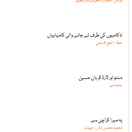
فیاض احمدرانا،معروف ماہرتعلیم
ناکامیوں کی طرف لے جانے والی کامیابیاں
عطا ء الحق قاسمی
منٹو اور لارڈ قربان حسین
حامد میر
یہ میرا کراچی ہے
محمد محسن خان راجپوت