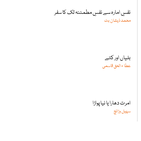
نفسِ امارہ سے نفسِ مطمئنہ تک کا سفر
محمد ذیشان بٹ
بلیاں اور کتے
عطا ء الحق قاسمی
امرت دھارا یا نیا پواڑا
سہیل وڑائچ