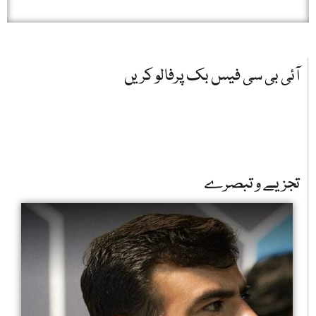
آئی بی سی فیس بک پرفالو کریں
تجزیے و تبصرے