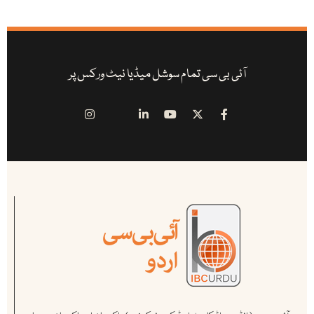
آئی بی سی تمام سوشل میڈیا نیٹ ورکس پر