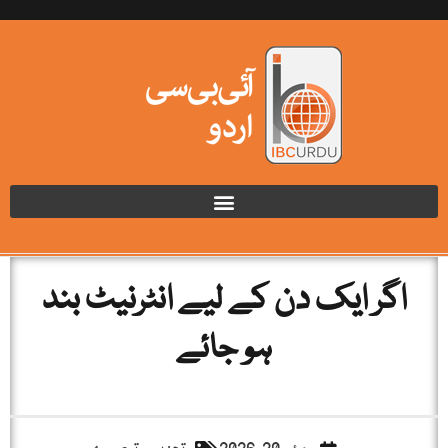
اگر ایک دن کے لیے انٹرنیٹ بند
ہو جائے