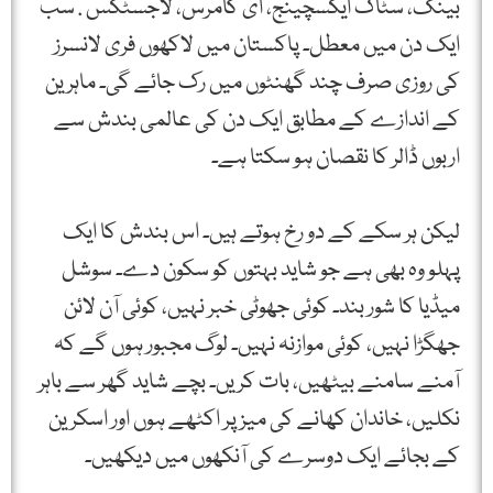
بینک، سٹاک ایکسچینج، ای کامرس، لاجسٹکس . سب
ایک دن میں معطل۔ پاکستان میں لاکھوں فری لانسرز
کی روزی صرف چند گھنٹوں میں رک جائے گی۔ ماہرین
کے اندازے کے مطابق ایک دن کی عالمی بندش سے
اربوں ڈالر کا نقصان ہو سکتا ہے۔
لیکن ہر سکے کے دو رخ ہوتے ہیں۔ اس بندش کا ایک
پہلو وہ بھی ہے جو شاید بہتوں کو سکون دے۔ سوشل
میڈیا کا شور بند۔ کوئی جھوٹی خبر نہیں، کوئی آن لائن
جھگڑا نہیں، کوئی موازنہ نہیں۔ لوگ مجبور ہوں گے کہ
آمنے سامنے بیٹھیں، بات کریں۔ بچے شاید گھر سے باہر
نکلیں، خاندان کھانے کی میز پر اکٹھے ہوں اور اسکرین
کے بجائے ایک دوسرے کی آنکھوں میں دیکھیں۔