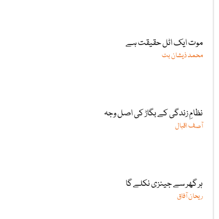
موت ایک اٹل حقیقت ہے
محمد ذیشان بٹ
نظامِ زندگی کے بگاڑ کی اصل وجہ
آصف اقبال
ہر گھر سے جینزی نکلے گا
ریحان آفاق