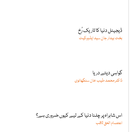
ڈیجیٹل دنیا کا تاریک رُخ
بخت بیدار جان سید ایڈووکیٹ
گواہی دیتے دریا
ڈاکٹر محمد طیب خان سنگھانوی
اس شاہراہ پر چلنا دنیا کے لیے کیوں ضروری ہے؟
اعتصام الحق ثاقب