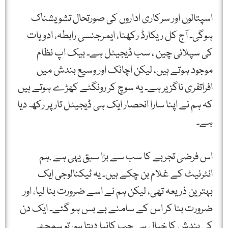
اسپتالوں اور سرکاری اداروں کی صورتحال تشویشناک
ہوگی۔ آج کل ریکارڈ رکھنا، ایمرجنسی رابطہ، ادویات
کی سپلائی چین ، سب ڈیجیٹل ہے۔ بیک اپ نظام
موجود ہوتے ہیں، لیکن اچانک اور وسیع بندش میں
افراتفری ناگزیر ہے۔ یہ سوچ کر رونگٹے کھڑے ہوتے ہیں
کہ ہم نے اپنا سارا انحصار ایک ہی ڈیجیٹل تار پر رکھ دیا
ہے۔
اس فرضی تجربے کا سب سے بڑا سبق یہی ہے .ہم
انٹرنیٹ کے غلام بن چکے ہیں۔ یہ ٹیکنالوجی ایک
بہترین ذریعہ تھی، لیکن ہم نے اسے ضرورت بنا لیا، اور
ضرورت بنا کر اس کے سامنے بے بس ہو گئے۔ ایک دن
کی بندش کا خیال ہی جب کانپا دیتا ہو، تو سمجھ