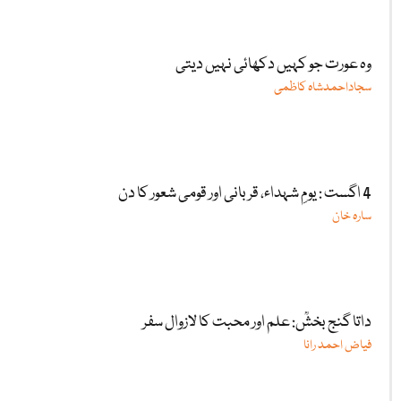
وہ عورت جو کہیں دکھائی نہیں دیتی
سجاداحمدشاہ کاظمی
4 اگست : یومِ شہداء، قربانی اور قومی شعور کا دن
سارہ خان
داتا گنج بخشؒ: علم اور محبت کا لازوال سفر
فیاض احمد رانا