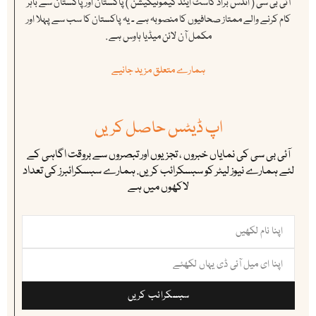
آئی بی سی ( انڈس براڈ کاسٹ اینڈ کیمونیکیشن ) پاکستان اور پاکستان سے باہر
کام کرنے والے ممتاز صحافیوں کا منصوبہ ہے ۔ یہ پاکستان کا سب سے پہلا اور
مکمل آن لائن میڈیا ہاوس ہے .
ہمارے متعلق مزید جانیے
اپ ڈیٹس حاصل کریں
آئی بی سی کی نمایاں خبروں ، تجزیوں اور تبصروں سے بروقت اگاہی کے
لئے ہمارے نیوز لیٹر کو سبسکرائب کریں. ہمارے سبسکرائبرز کی تعداد
لاکھوں میں ہے
سبسکرائب کریں