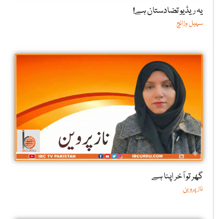
یہ ریڈیو تضادستان ہے!
سہیل وڑائچ
گھر تو آخر اپنا ہے
ناز پروین