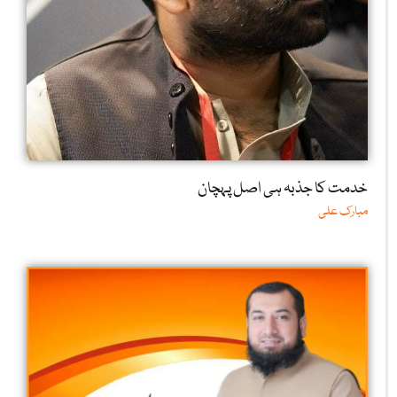
خدمت کا جذبہ ہی اصل پہچان
مبارک علی