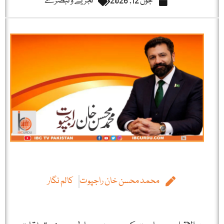
جون 12, 2026
تجزیے و تبصرے
محمد محسن خان راجپوت
کالم نگار