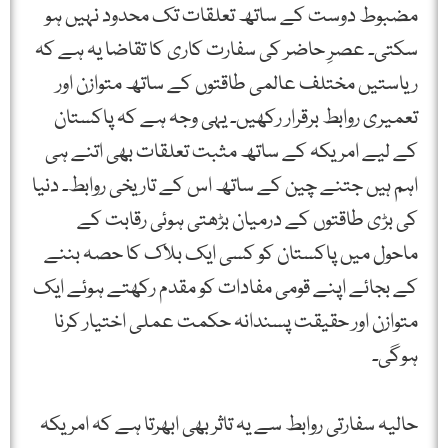
مضبوط دوست کے ساتھ تعلقات تک محدود نہیں ہو
سکتی۔ عصرِ حاضر کی سفارت کاری کا تقاضا یہ ہے کہ
ریاستیں مختلف عالمی طاقتوں کے ساتھ متوازن اور
تعمیری روابط برقرار رکھیں۔ یہی وجہ ہے کہ پاکستان
کے لیے امریکہ کے ساتھ مثبت تعلقات بھی اتنے ہی
اہم ہیں جتنے چین کے ساتھ اس کے تاریخی روابط۔ دنیا
کی بڑی طاقتوں کے درمیان بڑھتی ہوئی رقابت کے
ماحول میں پاکستان کو کسی ایک بلاک کا حصہ بننے
کے بجائے اپنے قومی مفادات کو مقدم رکھتے ہوئے ایک
متوازن اور حقیقت پسندانہ حکمت عملی اختیار کرنا
ہوگی۔
حالیہ سفارتی روابط سے یہ تاثر بھی ابھرتا ہے کہ امریکہ