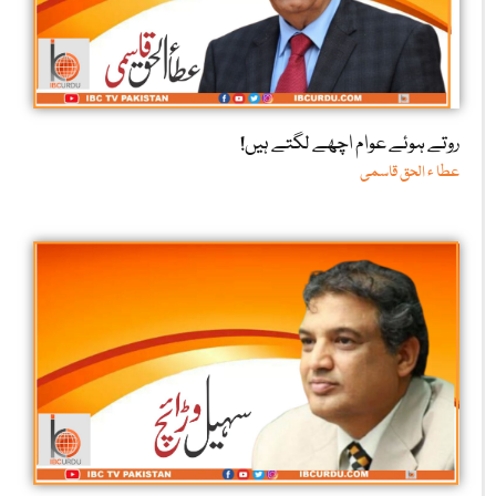
روتے ہوئے عوام اچھے لگتے ہیں!
عطا ء الحق قاسمی