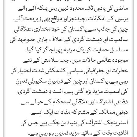
ماضی کی یادوں تک محدود نہیں رہی بلکہ آنے والے
برسوں کے امکانات، چیلنجز اور مواقع بھی زیر بحث آئے۔
چین کی جانب سے پاکستان کی خود مختاری، علاقائی
سالمیت اور دہشت گردی کے خلاف جاری جدوجہد کی
مسلسل حمایت کو ایک مرتبہ پھر اجاگر کیا گیا۔
موجودہ عالمی حالات میں، جب سلامتی کے نئے
خطرات اور جغرافیائی سیاسی کشمکش شدت اختیار کر
رہی ہے، پاکستان اور چین کے درمیان سکیورٹی تعاون
کی اہمیت مزید بڑھ گئی ہے۔ انسدادِ دہشت گردی،
دفاعی اشتراک اور علاقائی استحکام کے حوالے سے
دونوں ممالک کے مشترکہ مفادات ایک ایسے
اسٹریٹجک اشتراک کی بنیاد بن چکے ہیں جس کی
افادیت وقت کے ساتھ مزید نمایاں ہو رہی ہے۔