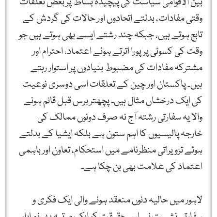
بین الاقوامی سیاست کی پیچیدہ بساط پر بعض تعلقات
وقتی مفادات، بدلتے اتحادوں اور حالات کی گردش کے
تابع ہوتے ہیں، جبکہ چند رشتے ایسے بھی ہوتے ہیں جو
وقت کی کسوٹی پر پورا اترتے ہوئے اعتماد، احترام اور
مشترکہ مفادات کی مضبوط بنیادوں پر استوار رہتے
ہیں۔ پاکستان اور چین کے تعلقات اسی دوسری نوعیت
کی ایک درخشاں مثال ہیں۔ پچھتر برس قبل قائم ہونے
والا یہ سفارتی رشتہ آج نہ صرف دونوں ممالک کی
خارجہ پالیسیوں کا اہم ستون ہے بلکہ ایشیا کے بدلتے
ہوئے تزویراتی منظرنامے میں استحکام، تعاون اور باہمی
اعتماد کی علامت بھی بن چکا ہے۔
لاہور میں حالیہ دنوں منعقد ہونے والی ایک فکری و
سفارتی نشست نے اس حقیقت کو ایک مرتبہ پھر نمایاں