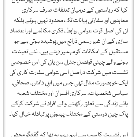
کیا کہ ریاستوں کے درمیان تعلقات صرف سرکاری
معاہدوں اور سفارتی بیانات تک محدود نہیں ہوتے بلکہ
ان کی اصل قوت عوامی روابط، فکری مکالمے اور اعتماد
سازی کے ان غیر رسمی ذرائع میں پوشیدہ ہوتی ہے جو
مستقبل کے امکانات کو مہمیز دیتے ہیں۔ نئے تعینات
ہونے والے چینی قونصل جنرل سن یان کی اس خصوصی
نشست میں شرکت دراصل اسی عوامی سفارت کاری کی
ایک خوبصورت مثال تھی جس میں اہلِ دانش، صحافی،
سیاسی شخصیات، سرکاری افسران اور مختلف شعبہ
ہائے زندگی سے تعلق رکھنے والے افراد نے شرکت کرکے
پاک چین دوستی کے مختلف پہلوؤں پر تبادلہ خیال کیا۔
اس نشست کا سب سے اہم پہلو یہ تھا کہ گفتگو محض