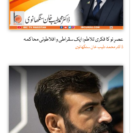
عصرِ نو کا فکری تلاطم: ایک سقراطی و افلاطونی محاکمہ
ڈاکٹر محمد طیب خان سنگھانوی