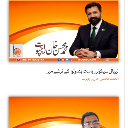
نیپال سیکولر ریاست ہندوتوا کے نرغے میں
محمد محسن خان راجپوت