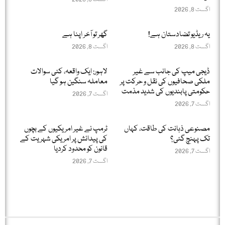
اگست 8, 2026
یہ ریڈیو تضادستان ہے!
گھر تو آخر اپنا ہے
اگست 8, 2026
اگست 8, 2026
ڈیجی میپ کی جانب سے غیر
لاہور: ایک واقعہ، کئی سوالات
ملکی صحافیوں کی نقل و حرکت پر
معاملہ سنگین ہو گیا
حکومتی پابندیوں کی شدید مذمت
اگست 7, 2026
اگست 7, 2026
مصنوعی ذہانت کی طاقت، کہاں
ٹرمپ نے غیر امریکیوں کے بچوں
تک پہنچ گئی؟
کی پیدائش پر امریکی شہریت کے
قانون کو محدود کردیا
اگست 7, 2026
اگست 7, 2026