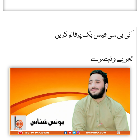
آئی بی سی فیس بک پرفالو کریں
تجزیے و تبصرے