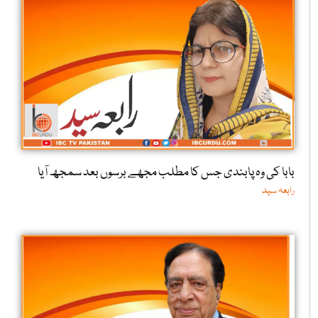
بابا کی وہ پابندی جس کا مطلب مجھے برسوں بعد سمجھ آیا
رابعہ سید