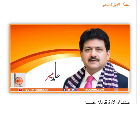
عطا ء الحق قاسمی
منٹو اور لارڈ قربان حسین
حامد میر