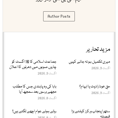
Author Posts
مزید تحاریر
میری تکمیل ہو نہ جائے کہیں
جماعت اسلامی کا 16 اگست کو
چاروں صوبوں میں دھرنوں کا اعلان
اگست 9, 2026
اگست 9, 2026
حقِ خودارادیت یا ابہام؟
بابا کی وہ پابندی جس کا مطلب
مجھے برسوں بعد سمجھ آیا
اگست 9, 2026
اگست 8, 2026
ستھرا پنجاب ورکرز کیلئے بڑا
روتے ہوئے عوام اچھے لگتے ہیں!
فیصلہ
اگست 8, 2026