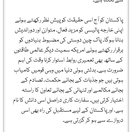
سے نکلتا ہے۔
پاکستان کو آج اسی حقیقت کو پیش نظر رکھتے ہوئے
اپنی خارجہ پالیسی کو مزید فعال، متوازن اور دوراندیش
بنانا ہوگا۔ پاک چین دوستی کی مضبوط بنیادوں کو
برقرار رکھتے ہوئے امریکہ سمیت دیگر عالمی طاقتوں
کے ساتھ بھی تعمیری روابط استوار کرنا وقت کی اہم
ضرورت ہے۔ بدلتی ہوئی دنیا میں وہی قومیں کامیاب
ہوتی ہیں جو جذبات کے بجائے حکمت، تصادم کے
بجائے مکالمے اور تنہائی کے بجائے تعاون کا راستہ
اختیار کرتی ہیں۔ سفارت کاری دراصل اسی دانش کا نام
ہے، اور پاکستان کے لیے مستقبل کی راہ بھی اسی
دروازے سے ہو کر گزرتی ہے۔