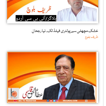
خشک مچھلی سے پولٹری فیلڈ تک، نیا رجحان
ظریف بلوچ