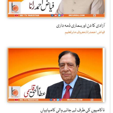
آزادی کا دن اور ہماری ذمہ داری
فیاض احمدرانا،معروف ماہرتعلیم
ناکامیوں کی طرف لے جانے والی کامیابیاں