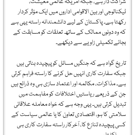
شراکت دار ہے، جبکہ امریکہ عالمی معیشت،
ٹیکنالوجی اور بین الاقوامی اداروں میں ایک مؤثر کردار
رکھتا ہے۔ پاکستان کے لیے دانشمندانہ راستہ یہی ہے
کہ وہ دونوں ممالک کے ساتھ تعلقات کو مسابقت کے
بجائے تکمیلی زاویے سے دیکھے۔
تاریخ گواہ ہے کہ جنگیں مسائل کو پیچیدہ بناتی ہیں
جبکہ سفارت کاری انہیں حل کرنے کا راستہ فراہم کرتی
ہے۔ مذاکرات، مکالمہ اور اعتماد سازی ہی وہ ذرائع ہیں
جن کے ذریعے ریاستیں اختلافات کو مفاہمت میں
تبدیل کرتی ہیں۔ یہی وجہ ہے کہ خواہ معاملہ علاقائی
سلامتی کا ہو، اقتصادی تعاون کا یا عالمی سیاست کے
کسی پیچیدہ تنازع کا، آخرکار راستہ سفارت کاری ہی