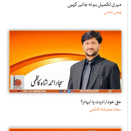
میری تکمیل ہو نہ جائے کہیں
یونس شناس
حقِ خودارادیت یا ابہام؟
سجاداحمدشاہ کاظمی