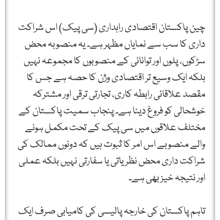
چین پاکستان اقتصادی راہداری (سی پیک) اس شراکت
داری کا سب سے نمایاں مظہر ہے۔ یہ منصوبہ محض
سڑکوں، پلوں اور توانائی کے منصوبوں کا مجموعہ نہیں
بلکہ ایک وسیع تر اقتصادی وژن کا حصہ ہے جس کا
مقصد علاقائی رابطہ کاری، تجارتی ترقی اور مشترکہ
خوشحالی کو فروغ دینا ہے۔ پنجاب سمیت پاکستان کے
مختلف علاقوں میں سی پیک کے تحت مکمل ہونے
والے منصوبے اس امر کا ثبوت ہیں کہ دونوں ممالک کی
شراکت داری محض نظریاتی یا سفارتی نہیں بلکہ عملی
اور نتیجہ خیز بھی ہے۔
تاہم پاکستان کی خارجہ پالیسی کی کامیابی صرف ایک