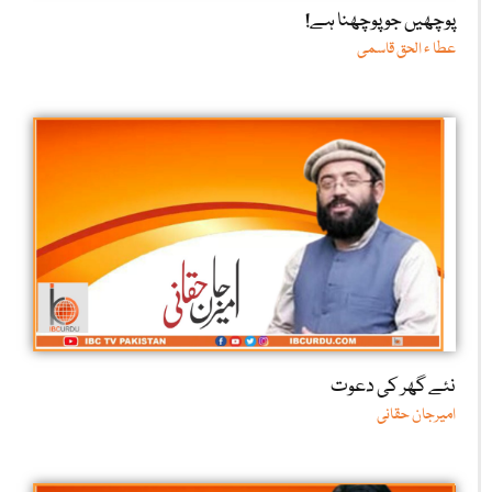
پوچھیں جو پوچھنا ہے!
عطا ء الحق قاسمی
نئے گھر کی دعوت
امیرجان حقانی