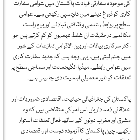
کی موجودہ سفارتی قیادت پاکستان میں عوامی سفارت
کاری کو فروغ دینے میں دلچسپی رکھتی ہے۔ عوامی
سطح پر روابط، علمی و ثقافتی تبادلے اور براہِ راست
مکالمے درحقیقت ان غلط فہمیوں کو کم کرتے ہیں جو
اکثر سرکاری بیانات اور بین الاقوامی تنازعات کے شور
میں جنم لیتی ہیں۔ یہی وجہ ہے کہ جدید سفارت کاری
میں عوامی رابطے، میڈیا انگیجمنٹ اور سماجی سطح پر
تعلقات کو غیر معمولی اہمیت دی جا رہی ہے۔
پاکستان کی جغرافیائی حیثیت، اقتصادی ضروریات اور
علاقائی ذمہ داریاں اس امر کی متقاضی ہیں کہ وہ
مشرق اور مغرب دونوں کے ساتھ فعال تعلقات استوار
رکھے۔ چین پاکستان کا آزمودہ دوست اور اقتصادی