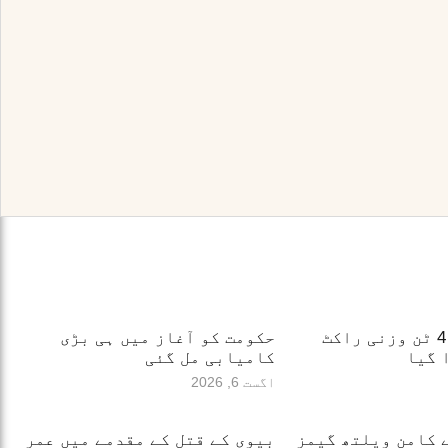
اسپیس ایکس: 4 ٹن وزنی راکٹ
حکومت کو آغاز میں ہی بڑی
 گیا
کامیابی مل گئی
اگست 6, 2026
 کامن ویلتھ گیمز
بیوی کے قتل کے مقدمے میں عمر