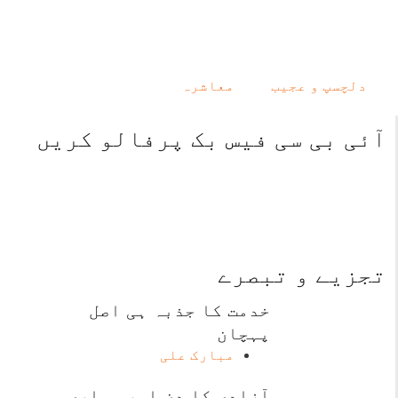
دلچسپ و عجیب
معاشرہ
آئی بی سی فیس بک پرفالو کریں
تجزیے و تبصرے
خدمت کا جذبہ ہی اصل
پہچان
مبارک علی
آزادی کا دن اور ہماری