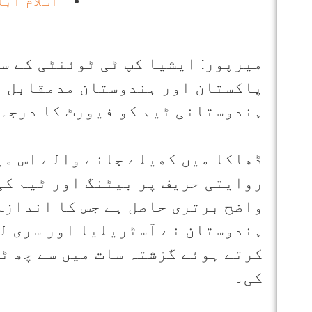
اسلام آبا
میرپور: ایشیا کپ ٹی ٹوئنٹی کے سب
پاکستان اور ہندوستان مدمقابل ہ
ہندوستانی ٹیم کو فیورٹ کا درجہ 
ڈھاکا میں کھیلے جانے والے اس می
روایتی حریف پر بیٹنگ اور ٹیم کی
واضح برتری حاصل ہے جس کا اندازہ 
ہندوستان نے آسٹریلیا اور سری ل
کرتے ہوئے گزشتہ سات میں سے چھ ٹ
کی۔