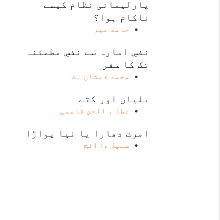
پارلیمانی نظام کیسے
ناکام ہوا؟
حامد میر
نفسِ امارہ سے نفسِ مطمئنہ
تک کا سفر
محمد ذیشان بٹ
بلیاں اور کتے
عطا ء الحق قاسمی
امرت دھارا یا نیا پواڑا
سہیل وڑائچ