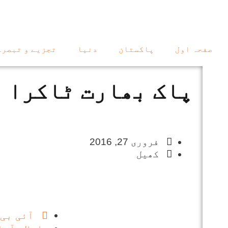
صفحہ اول
پاکستان
دنیا
تجزیے و تبصرے
پاک بھارت ٹاکرا ، آج
فروری 27, 2016
کھیل
آئی بی