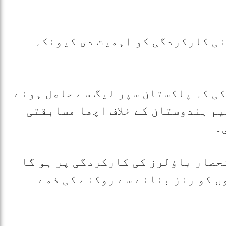
نی کارکردگی کو اہمیت دی کیونکہ
کی کہ پاکستان سپر لیگ سے حاصل ہونے
م ہندوستان کے خلاف اچھا مسابقتی
۔
نحصار باؤلرز کی کارکردگی پر ہو گا
ں کو رنز بنانے سے روکنے کی ذمے