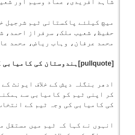
شاہد آفریدی، عماد وسیم اور شعی
میچ کیلئے پاکستانی ٹیم شرجیل خ
حفیظ، شعیب ملک، سرفراز احمد، شا
محمد عرفان، وہاب ریاض، محمد عام
[pullquote]ہندوستان کی کامیابی کی وجہ مستقل مزاجی[/pullquote]
ادھر بنگلہ دیش کے خلاف ایونٹ کے 
کر اپنی ٹیم کو کامیابی سے ہمکنا
کی کامیابی کی وجہ ٹیم کے انتخاب
انہوں نے کہا کہ ٹیم میں مستقل م