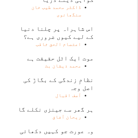
ڈاکٹر محمد طیب خان
سنگھانوی
اس شاہراہ پر چلنا دنیا
کے لیے کیوں ضروری ہے؟
اعتصام الحق ثاقب
موت ایک اٹل حقیقت ہے
محمد ذیشان بٹ
نظامِ زندگی کے بگاڑ کی
اصل وجہ
آصف اقبال
ہر گھر سے جینزی نکلے گا
ریحان آفاق
وہ عورت جو کہیں دکھائی