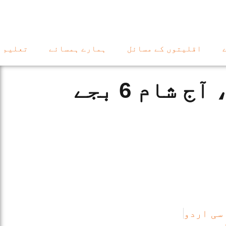
اقلیتوں کے مسائل
ہمارے ہمسائے
تعلیم
 شام 6 بجے
 سی اردو