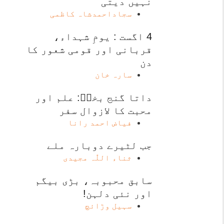
نہیں دیتی
سجاداحمدشاہ کاظمی
4 اگست : یومِ شہداء،
قربانی اور قومی شعور کا
دن
سارہ خان
داتا گنج بخشؒ: علم اور
محبت کا لازوال سفر
فیاض احمد رانا
جب لٹیرے دوبارہ ملے
ثناء اللّٰہ مجیدی
سابق محبوبہ، بڑی بیگم
اور نئی دلہن!
سہیل وڑائچ