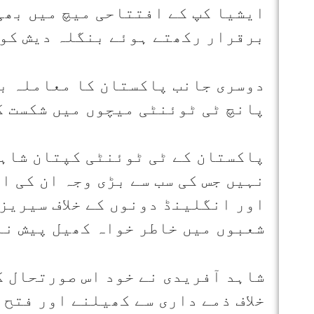
ایشیا کپ کے افتتاحی میچ میں بھی
برقرار رکھتے ہوئے بنگلہ دیش کو 
دوسری جانب پاکستان کا معاملہ با
پانچ ٹی ٹوئنٹی میچوں میں شکست ک
پاکستان کے ٹی ٹوئنٹی کپتان شاہد
نہیں جس کی سب سے بڑی وجہ ان کی ا
اور انگلینڈ دونوں کے خلاف سیریز
شعبوں میں خاطر خواہ کھیل پیش نہ
شاہد آفریدی نے خود اس صورتحال 
خلاف ذمے داری سے کھیلنے اور فتح 