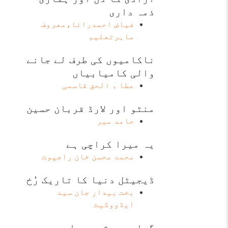
ذمہ داری
فیاض احمدرانا،معروف
ماہرتعلیم
ناکامیوں کی طرف لے جانے
والی کامیابیاں
عطا ء الحق قاسمی
منٹو اور لارڈ قربان حسین
حامد میر
یہ میرا کراچی ہے
محمد محسن خان راجپوت
ڈیجیٹل دنیا کا تاریک رُخ
بخت بیدار جان سید
ایڈووکیٹ
گواہی دیتے دریا