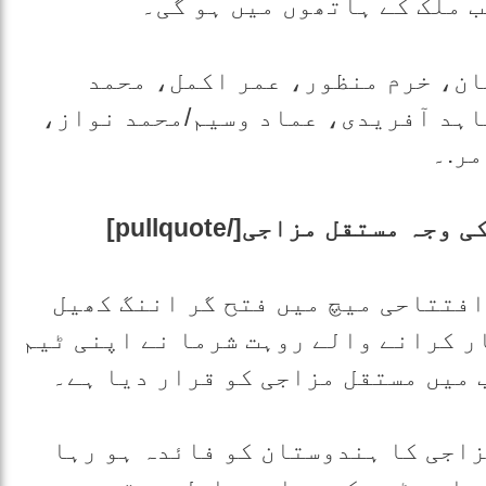
ب ملک کے ہاتھوں میں ہو گی۔
ان، خرم منظور، عمر اکمل، محمد
ہد آفریدی، عماد وسیم/محمد نواز،
ر.۔
افتتاحی میچ میں فتح گر اننگ کھیل
ر کرانے والے روہت شرما نے اپنی ٹیم
 میں مستقل مزاجی کو قرار دیا ہے۔
زاجی کا ہندوستان کو فائدہ ہو رہا