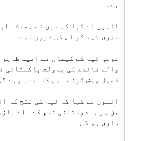
ہے۔
انہوں نے کہا کہ میں نے ہمیشہ اپ
میری ٹیم کو اس کی ضرورت ہے۔
قومی ٹیم کے کپتان نے امید ظاہر 
والے فائدے کی بدولت پاکستانی ٹی
کھیل پیش کرنے میں کامیاب رہے گی
انہوں نے کہا کہ ٹیم کی فتح کا ا
جن پر ہندوستانی ٹیم کے بلے بازو
داری ہو گی۔