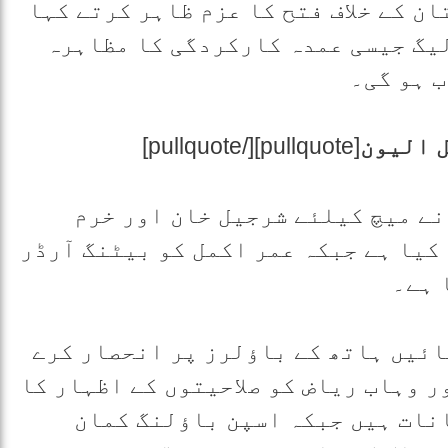
ن کے خلاف فتح کا عزم ظاہر کرتے کہا
لیگ جیسی عمدہ کارکردگی کا مظاہرہ
 ہو گی۔
 الیون
[pullquote][/pullquote]
ے میچ کیلئے شرجیل خان اور خرم
کیا ہے جبکہ عمر اکمل کو بیٹنگ آرڈر
 ہے۔
ائیں ہاتھ کے باؤلرز پر انحصار کرے
ر وہاب ریاض کو صلاحیتوں کے اظہار کا
نات ہیں جبکہ اسپن باؤلنگ کمان