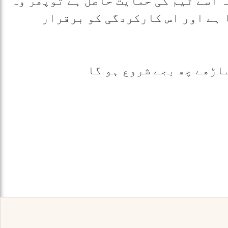
ہ اسے ٹیم کی حمایت حاصل ہے توپھر وہ
 ہے اور اس کارکردگی کو برقرار
اڑھے چھ بجے شروع ہو گا