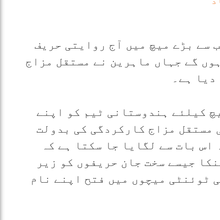
د
 سے بڑے میچ میں آج روایتی حریف
وں گے جہاں ماہرین نے مستقل مزاج
دیا ہے۔
چ کیلئے ہندوستانی ٹیم کو اپنے
 مستقل مزاج کارکردگی کی بدولت
اس بات سے لگایا جا سکتا ہے کہ
نکا جیسے سخت جان حریفوں کو زیر
ی ٹوئنٹی میچوں میں فتح اپنے نام