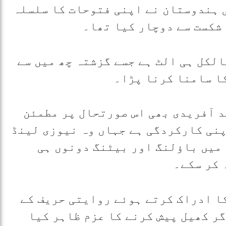
 ہندوستان نے اپنی فتوحات کا سلسلہ
شکست سے دوچار کیا تھا۔
لکل ہی الٹ ہے جسے گزشتہ چھ میں سے
ا سامنا کرنا پڑا۔
 آفریدی بھی اس صورتحال پر مطمئن
پنی کارکردگی ہے جہاں وہ نیوزی لینڈ
 میں باؤلنگ اور بیٹنگ دونوں ہی
 کر سکے۔
کا ادراک کرتے ہوئے روایتی حریف کے
گر کھیل پیش کرنے کا عزم ظاہر کیا