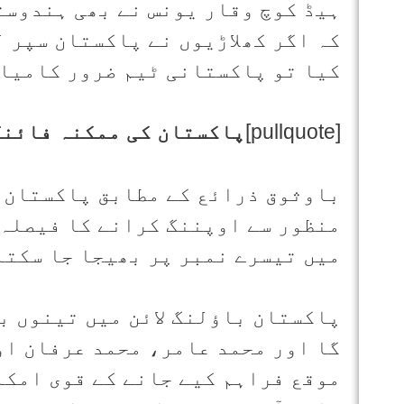
ہیڈ کوچ وقار یونس نے بھی ہندوستا
کہ اگر کھلاڑیوں نے پاکستان سپر 
کیا تو پاکستانی ٹیم ضرور کامیاب
[pullquote]
پاکستان کی ممکنہ فائنل
باوثوق ذرائع کے مطابق پاکستان ن
منظور سے اوپننگ کرانے کا فیصلہ 
میں تیسرے نمبر پر بھیجا جا سکتا
پاکستان باؤلنگ لائن میں تینوں ب
گا اور محمد عامر، محمد عرفان او
موقع فراہم کیے جانے کے قوی امکا