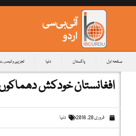
صفحہ اول
پاکستان
دنیا
تجزیے و تبصرے
افغانستان خودکش دھماکوں سے
فروری 28, 2016
دنیا