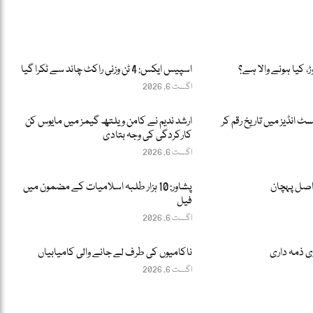
ڑ، کیا ہونے والا ہے؟
اسپیس ایکس: 4 ٹن وزنی راکٹ چاند سے ٹکرا گیا
اگست 6, 2026
سٹ انڈیز میں تاریخ رقم کر
ارشد ندیم نے کامن ویلتھ گیمز میں مایوس کن
کارکردگی کی وجہ بتادی
اگست 6, 2026
اصل پہچان
پشاور: 10 ہزار طلبہ اسلامیات کے مضمون میں
فیل
اگست 6, 2026
ری ذمہ داری
ناکامیوں کی طرف لے جانے والی کامیابیاں
اگست 6, 2026