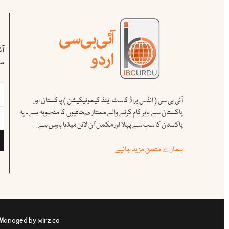
آ
سب
آئی بی سی ( انڈس براڈ کاسٹ اینڈ کیمونیکیشن ) پاکستان اور
پاکستان سے باہر کام کرنے والے ممتاز صحافیوں کا منصوبہ ہے ۔ یہ
پاکستان کا سب سے پہلا اور مکمل آن لائن میڈیا ہاوس ہے .
ہمارے متعلق مزید جانیے
 Managed by xirz.co