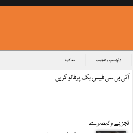
دلچسپ و عجیب
معاشرہ
آئی بی سی فیس بک پرفالو کریں
تجزیے و تبصرے