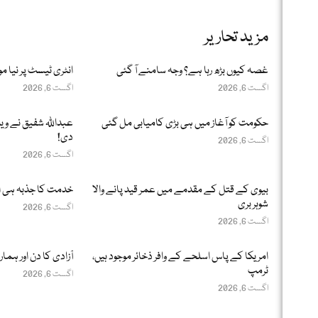
مزید تحاریر
غصہ کیوں بڑھ رہا ہے؟ وجہ سامنے آ گئی
انٹری ٹیسٹ پر نیا مو
اگست 6, 2026
اگست 6, 2026
حکومت کو آغاز میں ہی بڑی کامیابی مل گئی
عبداللّٰہ شفیق نے وی
دی!
اگست 6, 2026
اگست 6, 2026
بیوی کے قتل کے مقدمے میں عمر قید پانے والا
خدمت کا جذبہ ہی 
شوہر بری
اگست 6, 2026
اگست 6, 2026
امریکا کے پاس اسلحے کے وافر ذخائر موجود ہیں،
آزادی کا دن اور ہما
ٹرمپ
اگست 6, 2026
اگست 6, 2026