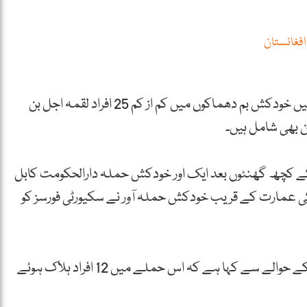
افغانستان
افغانستان کے دارالحکومت کابل اور مشرقی صوبہ کنڑ میں خودکش بم دھماکوں میں کم از کم 25 افراد لقمہ اجل بن
 بھی شامل ہیں۔
ے کچھ گھنٹوں بعد ایک اور خودکش حملہ دارالحکومت کابل
 کی عمارت کے قریب خودکش حملہ آور نے سکیورٹی فورسز کو
برطانوی خبر رساں ادارے ‘رائیٹرز’ نے افغان وزارت دفاع کے حوالے سے کہا ہے کہ اس حملے میں 12 افراد ہلاک ہوئے