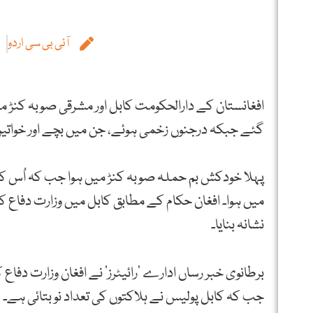
آئی بی سی اردو
گئے جبکہ درجنوں زخمی ہوئے، جن میں بچے اور خواتین
پہلا خودکش بم حملہ صوبہ کنڑ میں ہوا جب کہ اُس ک
میں ہوا۔ افغان حکام کے مطابق کابل میں وزارت دفاع
نشانہ بنایا۔
جب کہ کابل پولیس نے ہلاکتوں کی تعداد نو بتائی ہے۔