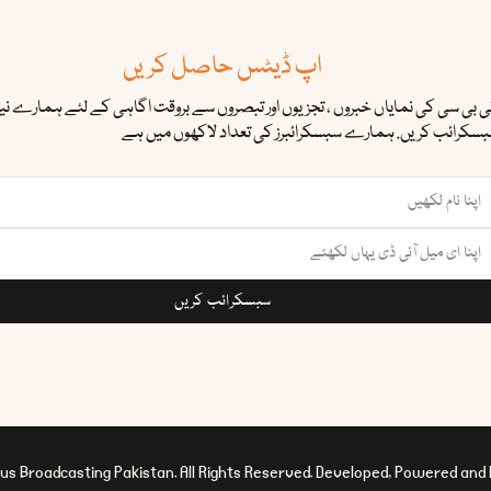
اپ ڈیٹس حاصل کریں
ئی بی سی کی نمایاں خبروں ، تجزیوں اور تبصروں سے بروقت اگاہی کے لئے ہمارے نیوز
سکرائب کریں. ہمارے سبسکرائبرز کی تعداد لاکھوں میں ہے
سبسکرائب کریں
us Broadcasting Pakistan. All Rights Reserved. Developed, Powered and