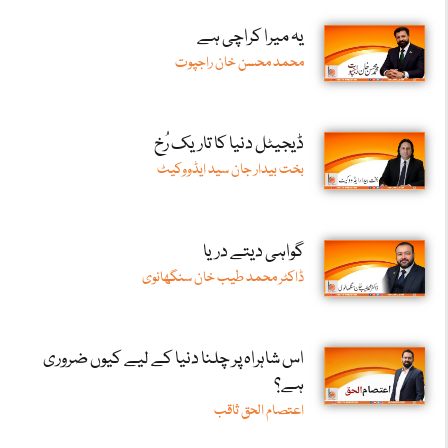
یہ میرا کراچی ہے
محمد محسن خان راجپوت
ڈیجیٹل دنیا کا تاریک رُخ
بخت بیدار جان سید ایڈووکیٹ
گواہی دیتے دریا
ڈاکٹر محمد طیب خان سنگھانوی
اس شاہراہ پر چلنا دنیا کے لیے کیوں ضروری
ہے؟
اعتصام الحق ثاقب