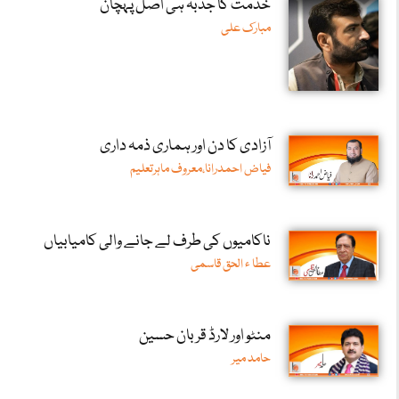
خدمت کا جذبہ ہی اصل پہچان
مبارک علی
آزادی کا دن اور ہماری ذمہ داری
فیاض احمدرانا،معروف ماہرتعلیم
ناکامیوں کی طرف لے جانے والی کامیابیاں
عطا ء الحق قاسمی
منٹو اور لارڈ قربان حسین
حامد میر