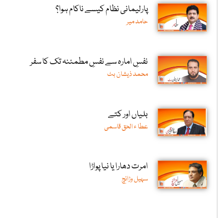
پارلیمانی نظام کیسے ناکام ہوا؟
حامد میر
نفسِ امارہ سے نفسِ مطمئنہ تک کا سفر
محمد ذیشان بٹ
بلیاں اور کتے
عطا ء الحق قاسمی
امرت دھارا یا نیا پواڑا
سہیل وڑائچ