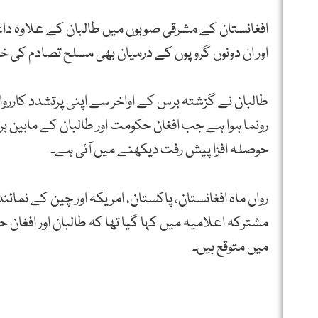
افغانستان کے مشرقی صوبوں میں طالبان کے علاوہ د
اور ان دونوں گروپوں کے درمیان بھی مسلح تصادم کی خبری
طالبان نے گزشتہ برس کے اواخر سے اپنی پرتشدد کارروائ
رونما ہوا ہے جب افغان حکومت اور طالبان کے مابین
حوصلہ افزا پیش رفت دیکھنے میں آئی ہے۔
رواں ماہ افغانستان، پاکستان، امریکہ اور چین کے نما
مشترکہ اعلامیہ میں کہا گیا تھا کہ طالبان اور افغا
میں متوقع ہیں۔