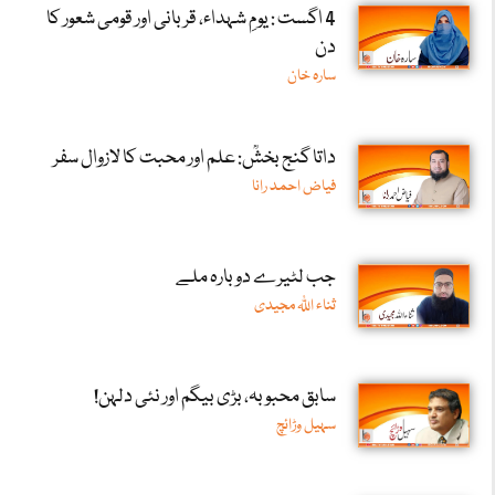
4 اگست : یومِ شہداء، قربانی اور قومی شعور کا
دن
سارہ خان
داتا گنج بخشؒ: علم اور محبت کا لازوال سفر
فیاض احمد رانا
جب لٹیرے دوبارہ ملے
ثناء اللّٰہ مجیدی
سابق محبوبہ، بڑی بیگم اور نئی دلہن!
سہیل وڑائچ