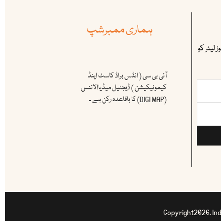
ہماری ممبرشپ
 لیٹر کو
آئی بی سی ( انڈس براڈ کاسٹ اینڈ
کیمونیکیشن ) ڈیجٹیل میڈیاالائنس
(DIGI MAP) کا باقاعدہ رکن ہے ۔
Copyright2026. Ind