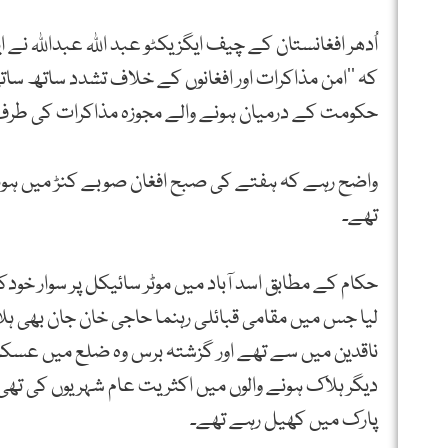
اُدھر افغانستان کے چیف ایگزیکٹو عبد اللہ عبداللہ 
کہ ’’امن مذاکرات اور افغانوں کے خلاف تشدد ساتھ ساتھ ن
حکومت کے درمیان ہونے والے مجوزہ مذاکرات کی طرف تھا
واضح رہے کہ ہفتے کی صبح افغان صوبے کنڑ میں ہونے
تھے۔
حکام کے مطابق اسد آباد میں موٹر سائیکل پر سوار خود
لیا جس میں مقامی قبائلی رہنما حاجی خان جان بھی ہل
ناقدین میں سے تھے اور گزشتہ برس وہ ضلع میں عسک
دیگر ہلاک ہونے والوں میں اکثریت عام شہریوں کی تھ
پارک میں کھیل رہے تھے۔