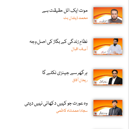
موت ایک اٹل حقیقت ہے
محمد ذیشان بٹ
نظامِ زندگی کے بگاڑ کی اصل وجہ
آصف اقبال
ہر گھر سے جینزی نکلے گا
ریحان آفاق
وہ عورت جو کہیں دکھائی نہیں دیتی
سجاداحمدشاہ کاظمی