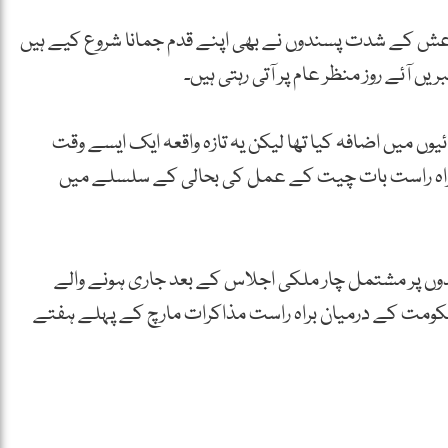
اعش کے شدت پسندوں نے بھی اپنے قدم جمانا شروع کیے ہیں
ں آئے روز منظر عام پر آتی رہتی ہیں۔
یوں میں اضافہ کیا تھا لیکن یہ تازہ واقعہ ایک ایسے وقت
 براہ راست بات چیت کے عمل کی بحالی کے سلسلے میں
ئندوں پر مشتمل چار ملکی اجلاس کے بعد جاری ہونے والے
ن حکومت کے درمیان براہ راست مذاکرات مارچ کے پہلے ہفتے