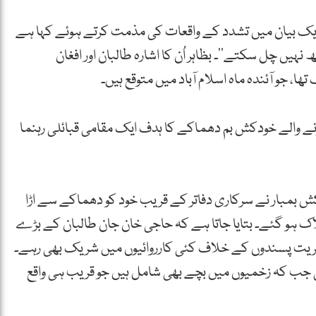
نے ایک بیان میں تشدد کے واقعات کی مذمت کرتے ہوئے کہا ہے
ہیں چل سکتے‘‘۔ بظاہر اُن کا اشارہ طالبان اور افغان
، جو آئندہ ماہ اسلام آباد میں متوقع ہیں۔
 والے خودکش بم دھماکے کا ہدف ایک مقامی قبائلی رہنما
کش بمبار نے سرکاری دفاتر کے قریب خود کو دھماکے سے اڑا
اک ہو گئے۔ بتایا جاتا ہے کہ حاجی خان جان طالبان کے بڑے
ریت پسندوں کے خلاف کئی کارروائیوں میں شریک بھی رہے۔
ی جب کہ زخمیوں میں بچے بھی شامل ہیں جو قریب ہی واقع