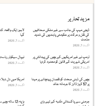
مزید تحاریر
ڈیجی میپ کی جانب سے غیر ملکی صحافیوں
لاہور: ایک واقعہ، ک
کی نقل و حرکت پر حکومتی پابندیوں کی شدید
گیا
مذمت
اگست 7, 2026
اگست 7, 2026
ٹرمپ نے غیر امریکیوں کے بچوں کی پیدائش پر
نیپال سیکولر ریاست
امریکی شہریت کے قانون کو محدود کردیا
اگست 7, 2026
اگست 7, 2026
بچوں کی ذہنی صحت کو نقصان پہنچانے پر میٹا
امریکا میں دل دہلا د
پر 57 کروڑ ڈالرز کا جرمانہ عائد
اگست 7, 2026
اگست 7, 2026
جرمنی سے پاکستانی طلبہ کے لیے بڑی