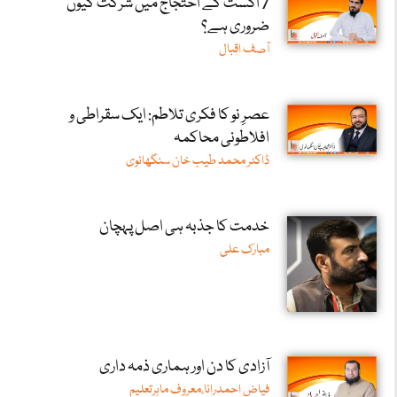
7 اگست کے احتجاج میں شرکت کیوں
ضروری ہے؟
آصف اقبال
عصرِ نو کا فکری تلاطم: ایک سقراطی و
افلاطونی محاکمہ
ڈاکٹر محمد طیب خان سنگھانوی
خدمت کا جذبہ ہی اصل پہچان
مبارک علی
آزادی کا دن اور ہماری ذمہ داری
فیاض احمدرانا،معروف ماہرتعلیم