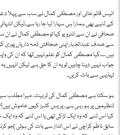
انیس قائم خانی اور مصطفیٰ کمال نے سب سے پہلا دعوت ن
کے لئیے بھی ہمارا ہی سہارا لیا جا رہا ہے۔لیکن انت
صحافی نے ان سے انٹرویو کیا تو مصطفیٰ کمال نے ان سے 
سے صدف عبدالجبار اپنی صحافتی ذمہ داریاں پوری کر ر
ہیں ۔۔۔کیا مصطفیٰ کمال کو علم نہیں تھا کہ ان کی واپ
جواب نہیں دینا چاہیں تو یہ ان کا حق ہے لیکن انہیں
تہذیبی سے بات کریں۔
ہو سکتا ہے مصطفیٰ کمال کی تربیت، میرا مطلب سیا
تنظیموں پر ہو رہی ہے، پریس کلبز کیوں خاموش ہیں؟ پ
کیا اس لئے کہ وہ ایک لڑکی تھی یا اس لئے کہ وہ ایک
سابق ناظم کراچی نے اس انداز سے بات کی ہوتی )جو کرنے