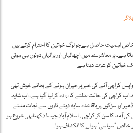
لاگر
خاص اہمیت حاصل ہےجو لوگ خواتین کا احترام کرتے ہیں
اتا ہے۔ ہر معاشرے میں اچھائیاں اور برائیاں دونوں ہی ہوتی
ک خواتین کو عزت دینا ہے
اپس کراچی آنے کی خبر پر حیران ہونے کے بجائے خوش تھی
اید اب کراچی کی حالت بدلنے کا ارادہ کر لیا گیا ہے، اب شاید
یر اور سڑکوں پر باقاعدہ سایہ دیتے تاروں سے نجات ملنے
کی آمد کا سن کر کراچی ، اسلام آباد جیسا دکھنابھی شروع ہو
ے خالص “سیاسی” ہونے کا انکشاف ہوا۔