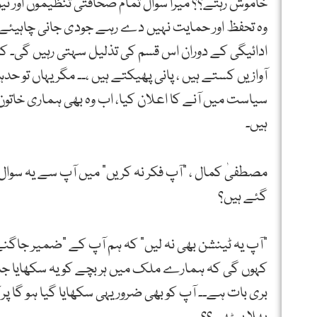
خاموش رہتے؟؟ میرا سوال تمام صحافتی تنظیموں اور نیوز 
وہ تحفظ اور حمایت نہیں دے رہے جودی جانی چاہیئے۔
ادائیگی کے دوران اس قسم کی تذلیل سہتی رہیں گی۔ کبھی
آوازیں کستے ہیں ، پانی پھیکتے ہیں ،۔۔ مگر یہاں تو 
سیاست میں آنے کا اعلان کیا، اب وہ بھی ہماری خاتون س
ہیں۔
مصطفیٰ کمال ، “آپ فکر نہ کریں” میں آپ سے یہ سوال ن
گئے ہیں؟
“آپ یہ ٹینشن بھی نہ لیں” کہ ہم آپ کے “ضمیر جاگنے”
کہوں گی کہ ہمارے ملک میں ہر بچے کو یہ سکھایا جات
بری بات ہے۔۔ آپ کو بھی ضرور یہی سکھایا گیا ہو گا 