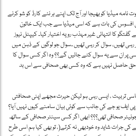
امہ میڈیا کو بھیجا اور آج تک اپنے ہر نئے کارڈ کو شو کرنے
ہائی افسوس کی بات ہے کہ اسی میڈیا سے جب ایک خاتون
گفتگو کا انتہائی غیر مہذب رویہ اختیار کیا۔ کیپٹل نیوز
ہی تھیں، سوال کر رہی تھیں ۔سوال جو لوگوں کے ذہن میں
سی پر ان سے یہ سوال کئے جائیں گے؟؟ وہ اگر کسی سوال کا
 یہ حق حاصل نہیں ہے کہ وہ کسی بھی صحافی سے اس بد
سی تربیت ، ایسی رہی ہو لیکن حیرت مجھے اپنی صحافتی
ی ایف یو جے کی جانب سے کوئی بیان سامنے کیوں نہیں آیا؟
 جونیئر صحافی تھی؟؟؟ ابھی اگر کسی سینئر صحافی کے ساتھ
 کی جرات شاید وہ خودبھی نہ کرتے(، تو بھی کیا ہم اسی طرح