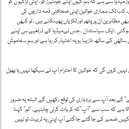
میڈیا سے ہے کہ ہم کیوں اپنے جونئیرز کو ، اپنی لڑکیو ں کو
 کب تک ہماری خواتین اپنی صحافتی ذمہ داریوں کی
 مظاہرین ان پر پتھر اور لکڑیاں پھینکتے ہیں ، تو کبھی
حدہوگئی ، ایک سیاستدان ، جس نےمیڈیا کے ذرئعیے ہی اپنے
اتھی کے ساتھ نازیبا رویہ اختیار کر رہا ہے اور ہم ۔۔خاموش
ہیں کروں گی کہ خواتین کا احترام آپ نے سیکھا نہیں یا بھول
 کے بعد آپ سے بردباری کی توقع رکھیں گے البتہ یہ ضرور
ا ہے کہ سب سے “آپ“کہ کر بات کرنی چاہئیے، “تم” کہنا
پرکہیں ضمیر کے جاگتے جاگتے آپ اپنی یہ تربیت تو نہیں