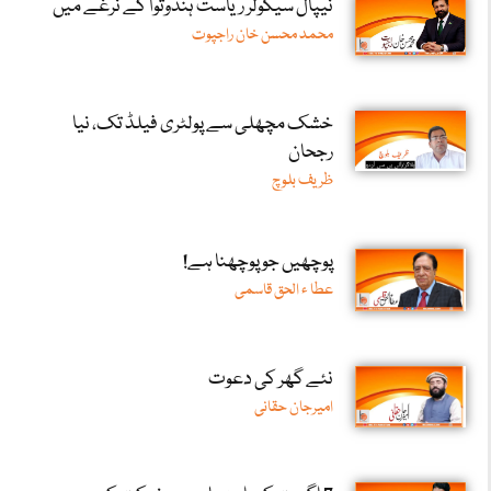
نیپال سیکولر ریاست ہندوتوا کے نرغے میں
محمد محسن خان راجپوت
خشک مچھلی سے پولٹری فیلڈ تک، نیا
رجحان
ظریف بلوچ
پوچھیں جو پوچھنا ہے!
عطا ء الحق قاسمی
نئے گھر کی دعوت
امیرجان حقانی