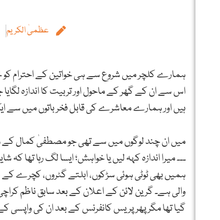
عظمیٰ الکریم
ب
ہمارے کلچر میں شروع سے ہی خواتین کے احترام کو 
اس سے ان کے گھر کے ماحول اور تربیت کا اندازہ لگایا ج
ہیں اور ہمارے معاشرے کی قابل فخر باتوں میں سے ای
میں ان چند لوگوں میں سے تھی جو مصطفیٰ کمال کے و
۔۔۔ میرا اندازہ کہہ لیں یا خواہش؛ ایسا لگ رہا تھا کہ ش
ہمیں بھی ٹوٹی ہوئی سڑکوں، ابلتے گٹروں، کچرے کے ڈھ
والی ہے۔ گرین لائن کے اعلان کے بعد سابق ناظم کراچی 
گیا تھا مگر پھر پریس کانفرنس کے بعد ان کی واپسی ک