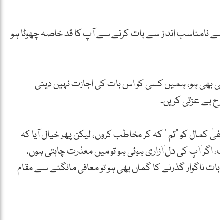
اس سے نامناسب انداز سے بات کرنے سے آپ کا قد خاصہ چھوٹا ہو
ھی ہو، ہمیں کسی کو اس بات کی اجازت نہیں دینی
ح بے عزتی کریں۔
مال کو “تم ” کہ کر مخاطب کروں، لیکن پھر خیال آیا کہ
 اگر آپ کی دل آزاری ہوئی ہو تو میں معذرت چاہتی ہوں،
ات ناگوار گذرنے کا گماں بھی ہو تو معافی مانگنے سے مقام