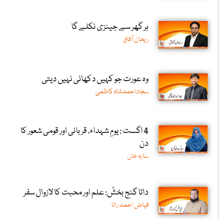
ہر گھر سے جینزی نکلے گا
ریحان آفاق
وہ عورت جو کہیں دکھائی نہیں دیتی
سجاداحمدشاہ کاظمی
4 اگست : یومِ شہداء، قربانی اور قومی شعور کا
دن
سارہ خان
داتا گنج بخشؒ: علم اور محبت کا لازوال سفر
فیاض احمد رانا