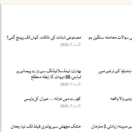
ئی سوالات معاملہ سنگین ہو
مصنوعی ذہانت کی طاقت، کہاں تک پہنچ گئی؟
اگست 7, 2026
 ہندوتوا کے نرغے میں
بھارت: لینڈسلائیڈنگ سے بڑے پیمانے پر
تباہی، 80 دیہات کا رابطہ منطقع
اگست 7, 2026
ینے والا واقعہ
کچرے میں خزانہ… حیران کن واپسی
اگست 7, 2026
ہڑپہ: 12 سالہ بچے سے مبینہ زیادتی، 3 ملزمان
خشک مچھلی سے پولٹری فیلڈ تک، نیا رجحان