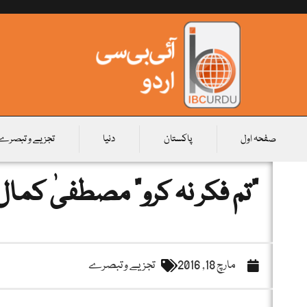
صفحہ اول
پاکستان
دنیا
تجزیے و تبصرے
“تم فکر نہ کرو” مصطفیٰ کمال
مارچ 18, 2016
تجزیے و تبصرے