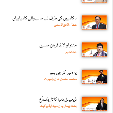
ناکامیوں کی طرف لے جانے والی کامیابیاں
عطا ء الحق قاسمی
منٹو اور لارڈ قربان حسین
حامد میر
یہ میرا کراچی ہے
محمد محسن خان راجپوت
ڈیجیٹل دنیا کا تاریک رُخ
بخت بیدار جان سید ایڈووکیٹ