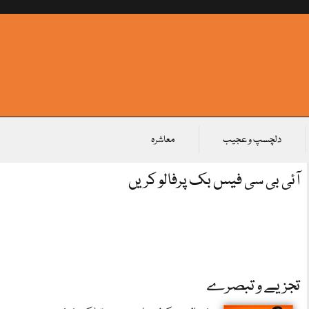
دلچسپ و عجیب
معاشرہ
آئی بی سی فیس بک پرفالو کریں
تجزیے و تبصرے