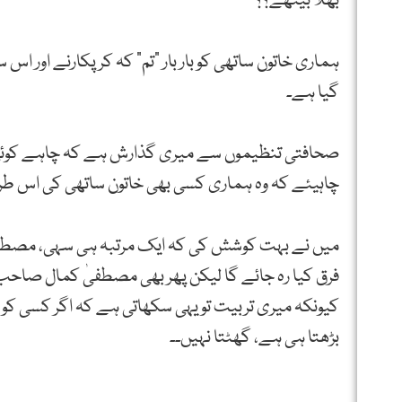
بھلا بیٹھے؟؟
ہماری خاتون ساتھی کو بار بار “تم” کہ کر پکارنے اور 
گیا ہے۔
صحافتی تنظیموں سے میری گذارش ہے کہ چاہے کوئی ب
چاہیئے کہ وہ ہماری کسی بھی خاتون ساتھی کی اس طر
میں نے بہت کوشش کی کہ ایک مرتبہ ہی سہی، مصطفیٰ ک
فرق کیا رہ جائے گا لیکن پھر بھی مصطفیٰ کمال صاحب،
کیونکہ میری تربیت تو یہی سکھاتی ہے کہ اگر کسی کو ب
بڑھتا ہی ہے، گھٹتا نہیں۔۔