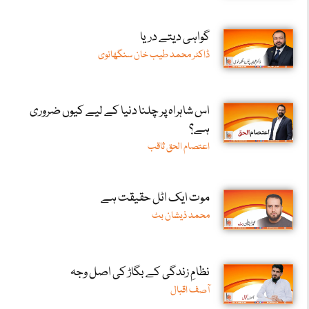
گواہی دیتے دریا
ڈاکٹر محمد طیب خان سنگھانوی
اس شاہراہ پر چلنا دنیا کے لیے کیوں ضروری
ہے؟
اعتصام الحق ثاقب
موت ایک اٹل حقیقت ہے
محمد ذیشان بٹ
نظامِ زندگی کے بگاڑ کی اصل وجہ
آصف اقبال