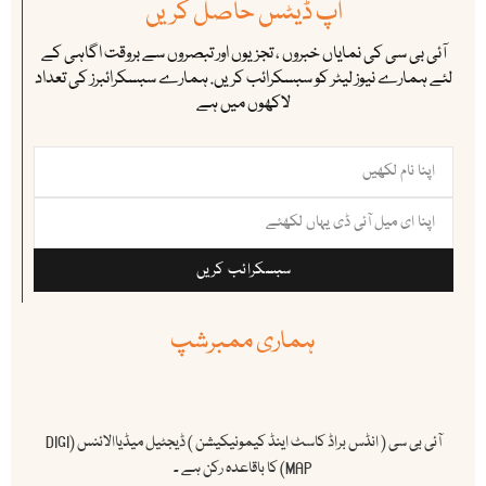
اپ ڈیٹس حاصل کریں
آئی بی سی کی نمایاں خبروں ، تجزیوں اور تبصروں سے بروقت اگاہی کے
لئے ہمارے نیوز لیٹر کو سبسکرائب کریں. ہمارے سبسکرائبرز کی تعداد
لاکھوں میں ہے
سبسکرائب کریں
ہماری ممبرشپ
آئی بی سی ( انڈس براڈ کاسٹ اینڈ کیمونیکیشن ) ڈیجٹیل میڈیاالائنس (DIGI
MAP) کا باقاعدہ رکن ہے ۔