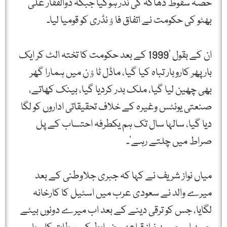
حصہ سقوط ڈھاکہ کی نذر ہوگیا جبکہ ذوالفقار علی
بھٹو کی حکومت نے اتفاق فاﺅنڈری کو قومیا لیا۔
ان کے بقول ‘1999 کے بعد حکومت کا تختہ الٹ کر ایک
بار پھر کاروبار تباہ کیا گیا، ماڈل ٹاﺅن میں ہمارا گھر
بھی چھین لیا گیا، ملک بدر کردیا گیا، بینک کھاتے،
صنعتی یونٹس وغیرہ کے خلاف تحقیقاتی اداروں کو لگا
دیا گیا، سالہا سال تک ہم یکطرفہ احتساب کے پل
صراط میں چلتے رہے’۔
میاں نواز شریف نے کہا کہ جبری جلاوطنی کے بعد
میرے والد نے سعودی عرب میں اسٹیل کا کارخانہ
لگایا، جس کو ترقی دینے کے بعد اب میرے دونوں بیٹے