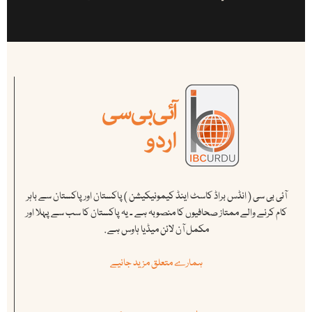
آئی بی سی ( انڈس براڈ کاسٹ اینڈ کیمونیکیشن ) پاکستان اور پاکستان سے باہر
کام کرنے والے ممتاز صحافیوں کا منصوبہ ہے ۔ یہ پاکستان کا سب سے پہلا اور
مکمل آن لائن میڈیا ہاوس ہے .
ہمارے متعلق مزید جانیے