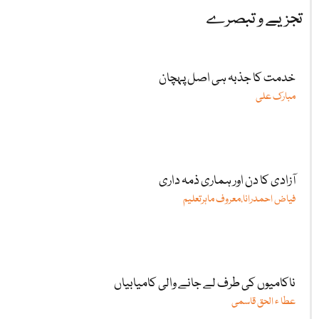
تجزیے و تبصرے
خدمت کا جذبہ ہی اصل پہچان
مبارک علی
آزادی کا دن اور ہماری ذمہ داری
فیاض احمدرانا،معروف ماہرتعلیم
ناکامیوں کی طرف لے جانے والی کامیابیاں
عطا ء الحق قاسمی