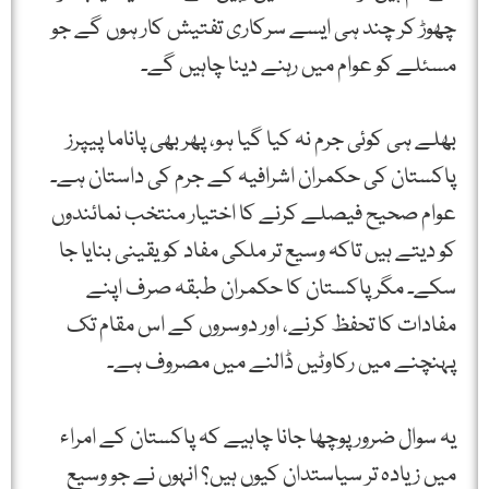
چھوڑ کر چند ہی ایسے سرکاری تفتیش کار ہوں گے جو
مسئلے کو عوام میں رہنے دینا چاہیں گے۔
بھلے ہی کوئی جرم نہ کیا گیا ہو، پھر بھی پاناما پیپرز
پاکستان کی حکمران اشرافیہ کے جرم کی داستان ہے۔
عوام صحیح فیصلے کرنے کا اختیار منتخب نمائندوں
کو دیتے ہیں تاکہ وسیع تر ملکی مفاد کو یقینی بنایا جا
سکے۔ مگر پاکستان کا حکمران طبقہ صرف اپنے
مفادات کا تحفظ کرنے، اور دوسروں کے اس مقام تک
پہنچنے میں رکاوٹیں ڈالنے میں مصروف ہے۔
یہ سوال ضرور پوچھا جانا چاہیے کہ پاکستان کے امراء
میں زیادہ تر سیاستدان کیوں ہیں؟ انہوں نے جو وسیع