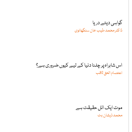
گواہی دیتے دریا
ڈاکٹر محمد طیب خان سنگھانوی
اس شاہراہ پر چلنا دنیا کے لیے کیوں ضروری ہے؟
اعتصام الحق ثاقب
موت ایک اٹل حقیقت ہے
محمد ذیشان بٹ