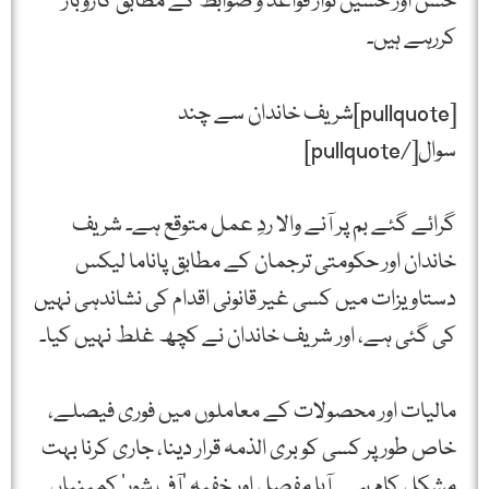
حسن اور حسین نواز قواعد و ضوابط کے مطابق کاروبار
کررہے ہیں۔
[pullquote]شریف خاندان سے چند
سوال[/pullquote]
گرائے گئے بم پر آنے والا ردِ عمل متوقع ہے۔ شریف
خاندان اور حکومتی ترجمان کے مطابق پاناما لیکس
دستاویزات میں کسی غیر قانونی اقدام کی نشاندہی نہیں
کی گئی ہے، اور شریف خاندان نے کچھ غلط نہیں کیا۔
مالیات اور محصولات کے معاملوں میں فوری فیصلے،
خاص طور پر کسی کو بری الذمہ قرار دینا، جاری کرنا بہت
مشکل کام ہے۔ آیا مفصل اور خفیہ ‘آف شور’ کمپنیاں