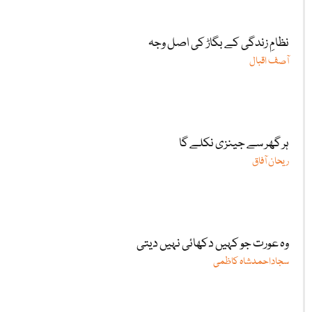
نظامِ زندگی کے بگاڑ کی اصل وجہ
آصف اقبال
ہر گھر سے جینزی نکلے گا
ریحان آفاق
وہ عورت جو کہیں دکھائی نہیں دیتی
سجاداحمدشاہ کاظمی