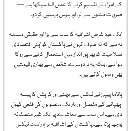
کے امراء نے تقسیم کرنے کا عمل الٹا سیکھا ہے —
ضرورت مندوں سے لو، اور ہوس پرستوں کو دو۔
ایک خود غرض اشرافیہ کا سب سے بڑا اور حقیقی مسئلہ
یہ ہے کہ نہ صرف انہوں نے پاکستان کو اپنی اقتصادی
صلاحیت کو بھرپور انداز میں استعمال کرنے سے روکا
ہوا ہے، بلکہ یہ ہر دوسرے شخص سے بھاری قیمتیں
بھی وصول کرتے ہیں۔
پاناما پیپرز نے ٹیکس سے بچنے اور کرپشن کا پیسہ
چھپانے کے مفصل اور باریک منصوبوں کی قلعی کھول
دی ہے۔ اس سب سے معاشرے پر ایک غیر منصفانہ
بوجھ پڑتا ہے۔ پاکستان کے اشرافیہ براہِ راست ٹیکس