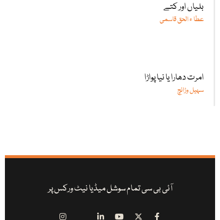
بلیاں اور کتے
عطا ء الحق قاسمی
امرت دھارا یا نیا پواڑا
سہیل وڑائچ
آئی بی سی تمام سوشل میڈیا نیٹ ورکس پر