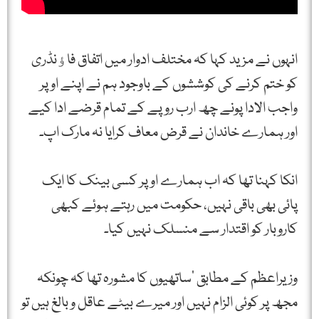
انہوں نے مزید کہا کہ مختلف ادوار میں اتفاق فاﺅنڈری
کو ختم کرنے کی کوششوں کے باوجود ہم نے اپنے اوپر
واجب الادا پونے چھ ارب روپے کے تمام قرضے ادا کیے
اور ہمارے خاندان نے قرض معاف کرایا نہ مارک اپ۔
انکا کہنا تھا کہ اب ہمارے اوپر کسی بینک کا ایک
پائی بھی باقی نہیں، حکومت میں رہتے ہوئے کبھی
کاروبار کو اقتدار سے منسلک نہیں کیا۔
وزیراعظم کے مطابق ‘ساتھیوں کا مشورہ تھا کہ چونکہ
مجھ پر کوئی الزام نہیں اور میرے بیٹے عاقل و بالغ ہیں تو