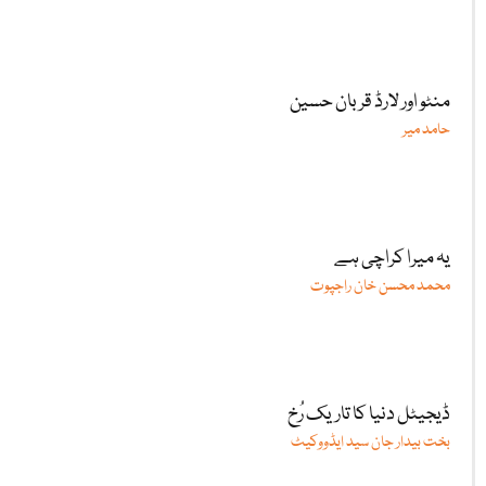
منٹو اور لارڈ قربان حسین
حامد میر
یہ میرا کراچی ہے
محمد محسن خان راجپوت
ڈیجیٹل دنیا کا تاریک رُخ
بخت بیدار جان سید ایڈووکیٹ