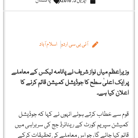
اپریل 5, 2016
پاکستان
آئی بی سی اردو
اسلام آباد
وزیراعظم میاں نواز شریف نے پانامہ لیکس کے معاملے
پر ایک اعلیٰ سطح کا جوڈیشل کمیشن قائم کرنے کا
اعلان کیا ہے۔
قوم سے خطاب کرتے ہوئے انہوں نے کہا کہ جوڈیشل
کمیشن سپریم کورٹ کے ریٹائرڈ جج کی سربراہی میں
قائم کیا جائے گا، جو اس معاملے کی تحقیقات کرکے