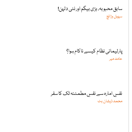
سابق محبوبہ، بڑی بیگم اور نئی دلہن!
سہیل وڑائچ
پارلیمانی نظام کیسے ناکام ہوا؟
حامد میر
نفسِ امارہ سے نفسِ مطمئنہ تک کا سفر
محمد ذیشان بٹ