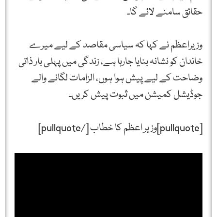
حقائق سامنے لائے گا۔
وزیراعظم نے کہا کہ سیاسی مقاصد کے لیے میرے
خاندان کو نشانہ بنایا جارہا ہے، زندگی میں پہلی بار ذاتی
وضاحت کے لیے پیش ہوا ہوں، الزامات لگانے والے
جوڈیشل کمیشن میں ثبوت پیش کریں۔
[pullquote]وزیر اعظم کا خطاب [/pullquote]