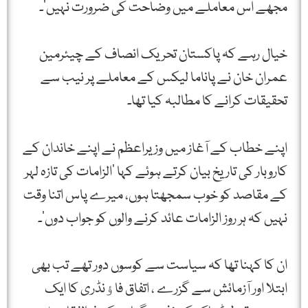
مجھے اس معاملے میں وضاحت کی ضرورت نہیں’۔
خیال رہے کہ پاکستان تحریک انصاف کے چیئرمین
عمران خان نے پاناما لیکس کے معاملے پر نیب سے
تحقیقات کرانے کا مطالبہ کیا تھا۔
اپنے خطاب کے آغاز میں وزیراعظم نے اپنے خاندان کے
کاروبار کی تاریخ بیان کرتے ہوئے کہا ‘الزامات کی تازہ لہر
کے مقاصد کو خوب سمجھتا ہوں، میرے پاس اتنا وقت
نہیں کہ ہر روز الزامات عائد کرنے والوں کو جواب دوں’۔
ان کا کہنا تھا کہ سیاست سے کوسوں دور تھے تب بھی
ابتلا اور آزمائش سے گزرے ، اتفاق فاﺅنڈری کا ایک