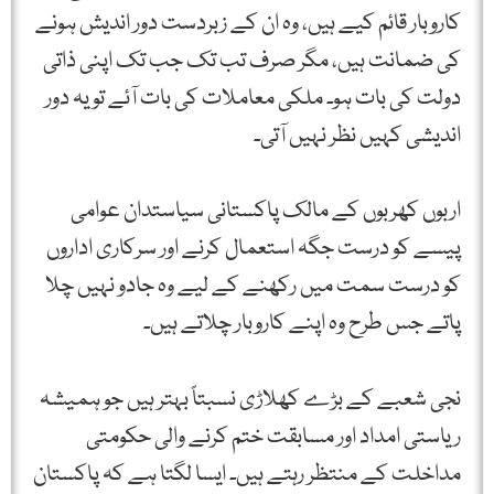
کاروبار قائم کیے ہیں، وہ ان کے زبردست دور اندیش ہونے
کی ضمانت ہیں، مگر صرف تب تک جب تک اپنی ذاتی
دولت کی بات ہو۔ ملکی معاملات کی بات آئے تو یہ دور
اندیشی کہیں نظر نہیں آتی۔
اربوں کھربوں کے مالک پاکستانی سیاستدان عوامی
پیسے کو درست جگہ استعمال کرنے اور سرکاری اداروں
کو درست سمت میں رکھنے کے لیے وہ جادو نہیں چلا
پاتے جس طرح وہ اپنے کاروبار چلاتے ہیں۔
نجی شعبے کے بڑے کھلاڑی نسبتاً بہتر ہیں جو ہمیشہ
ریاستی امداد اور مسابقت ختم کرنے والی حکومتی
مداخلت کے منتظر رہتے ہیں۔ ایسا لگتا ہے کہ پاکستان