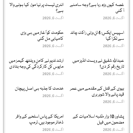
غصہ کیوں بڑھ رہا ہے؟ وجہ سامنے
انٹری ٹیسٹ پر نیا موڑ، کیا ہونے والا
آ گئی
ہے؟
اگست 6, 2026
اگست 6, 2026
اسپیس ایکس: 4 ٹن وزنی راکٹ چاند
حکومت کو آغاز میں ہی بڑی
سے ٹکرا گیا
کامیابی مل گئی
اگست 6, 2026
اگست 6, 2026
عبداللّٰہ شفیق نے ویسٹ انڈیز میں
ارشد ندیم نے کامن ویلتھ گیمز میں
تاریخ رقم کر دی!
مایوس کن کارکردگی کی وجہ بتادی
اگست 6, 2026
اگست 6, 2026
بیوی کے قتل کے مقدمے میں عمر
خدمت کا جذبہ ہی اصل پہچان
قید پانے والا شوہر بری
اگست 6, 2026
اگست 6, 2026
پشاور: 10 ہزار طلبہ اسلامیات کے
امریکا کے پاس اسلحے کے وافر
مضمون میں فیل
ذخائر موجود ہیں، ٹرمپ
اگست 6, 2026
اگست 6, 2026