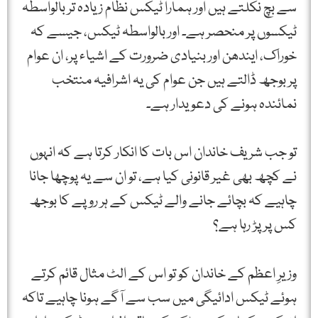
سے بچ نکلتے ہیں اور ہمارا ٹیکس نظام زیادہ تر بالواسطہ
ٹیکسوں پر منحصر ہے۔ اور بالواسطہ ٹیکس، جیسے کہ
خوراک، ایندھن اور بنیادی ضرورت کے اشیاء پر، ان عوام
پر بوجھ ڈالتے ہیں جن عوام کی یہ اشرافیہ منتخب
نمائندہ ہونے کی دعویدار ہے۔
تو جب شریف خاندان اس بات کا انکار کرتا ہے کہ انہوں
نے کچھ بھی غیر قانونی کیا ہے، تو ان سے یہ پوچھا جانا
چاہیے کہ بچائے جانے والے ٹیکس کے ہر روپے کا بوجھ
کس پر پڑ رہا ہے؟
وزیرِ اعظم کے خاندان کو تو اس کے الٹ مثال قائم کرتے
ہوئے ٹیکس ادائیگی میں سب سے آگے ہونا چاہیے تاکہ