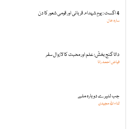
4 اگست : یومِ شہداء، قربانی اور قومی شعور کا دن
سارہ خان
داتا گنج بخشؒ: علم اور محبت کا لازوال سفر
فیاض احمد رانا
جب لٹیرے دوبارہ ملے
ثناء اللّٰہ مجیدی