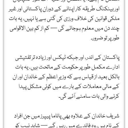
اور بینکنگ طریقہ کار اپنانے کے دوران پاکستانی اور غیر
ملکی قوانین کی خلاف ورزی کی گئی ہے یا نہیں، یہ بات
چند دن میں معلوم ہوجائے گی — کم از کم بین الاقوامی
طور پر تو ضرور۔
پاکستان کے اندر، اور جبکہ ٹیکس اور زیادہ تر تفتیشی
ادارے مکمل طور پر حکومت کے ماتحت ہیں، یہ بات
بالکل بعید از قیاس ہے کہ وزیرِ اعظم کے خاندان اور ان
کے مالی معاملات کے بارے میں کوئی مشکل پیدا
کرنے والی بات سامنے آئے گی۔
شریف خاندان کے علاوہ بھی پاناما پیپرز میں جن افراد
کے نام ہیں، وہ فائدے میں رہیں گے — شاید نیب کو