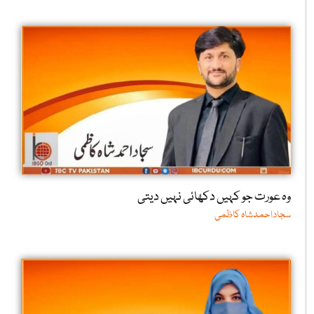
وہ عورت جو کہیں دکھائی نہیں دیتی
سجاداحمدشاہ کاظمی