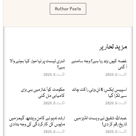
Author Posts
مزید تحاریر
غصہ کیوں بڑھ رہا ہے؟ وجہ سامنے
انٹری ٹیسٹ پر نیا موڑ، کیا ہونے والا
آ گئی
ہے؟
اگست 6, 2026
اگست 6, 2026
اسپیس ایکس: 4 ٹن وزنی راکٹ چاند
حکومت کو آغاز میں ہی بڑی
سے ٹکرا گیا
کامیابی مل گئی
اگست 6, 2026
اگست 6, 2026
عبداللّٰہ شفیق نے ویسٹ انڈیز میں
ارشد ندیم نے کامن ویلتھ گیمز میں
تاریخ رقم کر دی!
مایوس کن کارکردگی کی وجہ بتادی
اگست 6, 2026
اگست 6, 2026