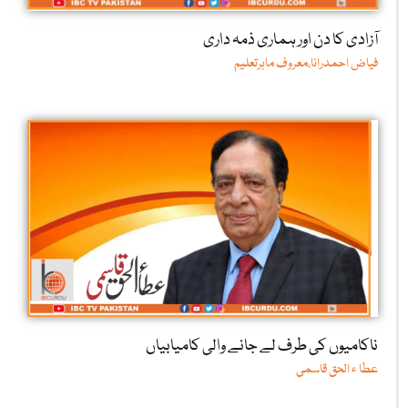
آزادی کا دن اور ہماری ذمہ داری
فیاض احمدرانا،معروف ماہرتعلیم
ناکامیوں کی طرف لے جانے والی کامیابیاں
عطا ء الحق قاسمی