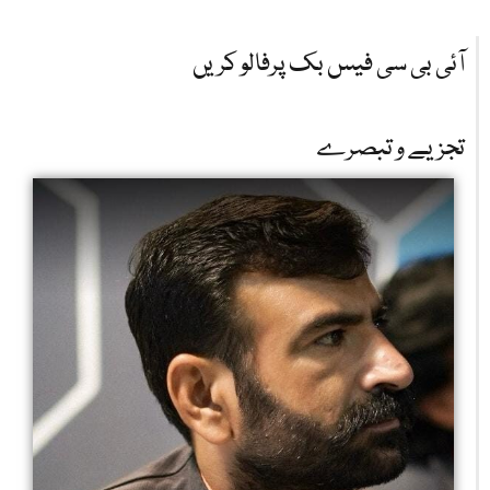
آئی بی سی فیس بک پرفالو کریں
تجزیے و تبصرے