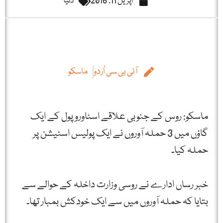
اپریل 11, 2016
دنیا
آئی بی سی اُردو
ماسکو
ماسکو: روس کے جنوبی علاقے اسٹاوروپول کے ایک
گاؤں میں 3 حملہ آوروں نے ایک پولیس اسٹیشن پر
حملہ کیا۔
خبر رساں ادارے نے روسی وزارت داخلہ کے حوالے سے
بتایا کہ حملہ آوروں میں سے ایک خودکش بمبار تھا۔