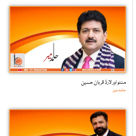
منٹو اور لارڈ قربان حسین
حامد میر