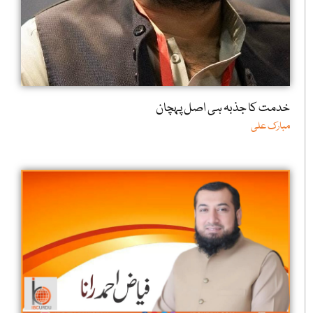
خدمت کا جذبہ ہی اصل پہچان
مبارک علی