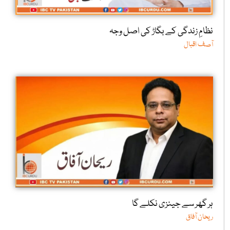
نظامِ زندگی کے بگاڑ کی اصل وجہ
آصف اقبال
ہر گھر سے جینزی نکلے گا
ریحان آفاق