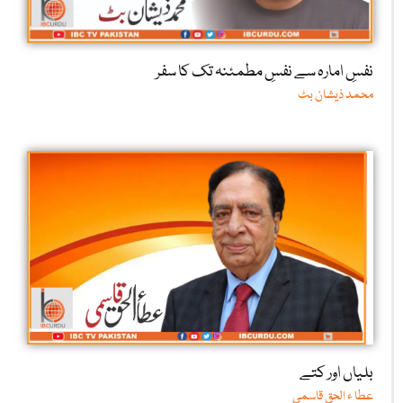
نفسِ امارہ سے نفسِ مطمئنہ تک کا سفر
محمد ذیشان بٹ
بلیاں اور کتے
عطا ء الحق قاسمی