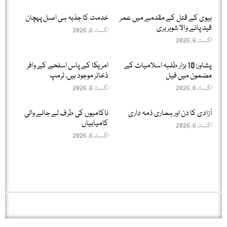
بیوی کے قتل کے مقدمے میں عمر
خدمت کا جذبہ ہی اصل پہچان
قید پانے والا شوہر بری
اگست 6, 2026
اگست 6, 2026
پشاور: 10 ہزار طلبہ اسلامیات کے
امریکا کے پاس اسلحے کے وافر
مضمون میں فیل
ذخائر موجود ہیں، ٹرمپ
اگست 6, 2026
اگست 6, 2026
آزادی کا دن اور ہماری ذمہ داری
ناکامیوں کی طرف لے جانے والی
کامیابیاں
اگست 6, 2026
اگست 6, 2026