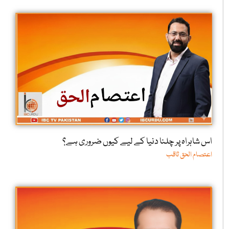
اس شاہراہ پر چلنا دنیا کے لیے کیوں ضروری ہے؟
اعتصام الحق ثاقب