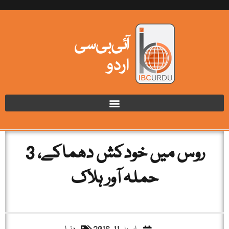
روس میں خودکش دھماکے، 3
حملہ آور ہلاک