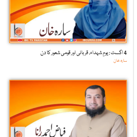
4 اگست : یومِ شہداء، قربانی اور قومی شعور کا دن
سارہ خان