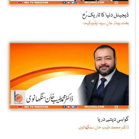
ڈیجیٹل دنیا کا تاریک رُخ
بخت بیدار جان سید ایڈووکیٹ
گواہی دیتے دریا
ڈاکٹر محمد طیب خان سنگھانوی