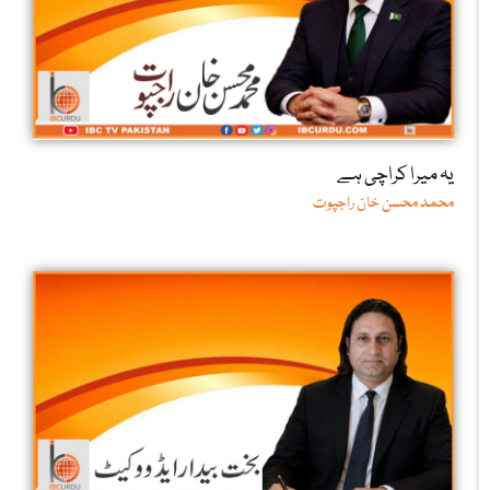
یہ میرا کراچی ہے
محمد محسن خان راجپوت