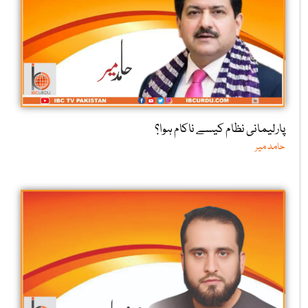
پارلیمانی نظام کیسے ناکام ہوا؟
حامد میر