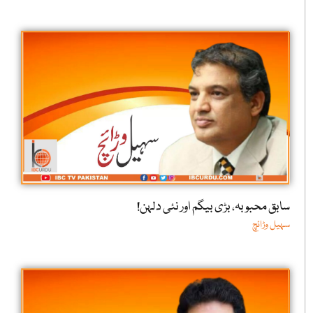
سابق محبوبہ، بڑی بیگم اور نئی دلہن!
سہیل وڑائچ