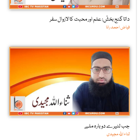
داتا گنج بخشؒ: علم اور محبت کا لازوال سفر
فیاض احمد رانا
جب لٹیرے دوبارہ ملے
ثناء اللّٰہ مجیدی