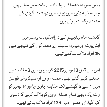
روس میں یہ دھماکے ایک ایسے وقت میں ہوئے ہیں
جب حالیہ دنوں میں یورپ میں دہشت گردی کے
متعدد واقعات ہوئے ہیں۔
گذشتہ ماہ بیلجیئم کے دارالحکومت برسلز میں
ایئرپورٹ اور میٹرو اسٹیشن پر دھماکوں کے نتیجے میں
35 افراد ہلاک ہوگئے تھے۔
اس سے قبل 13 نومبر 2015 کو پیرس میں 6 مقامات پر
حملے کیے گئے تھے، حملہ آوروں اور سیکیورٹی فورسز
میں 4 سے 5 گھنٹے تک مقابلہ جاری رہا اور 14 نومبر کو
رات ایک بجے تمام حملہ آوروں کو ہلاک کرنے کا دعویٰ
کیا گیا، ان حملوں میں 130 افراد ہلاک ہوئے تھے۔