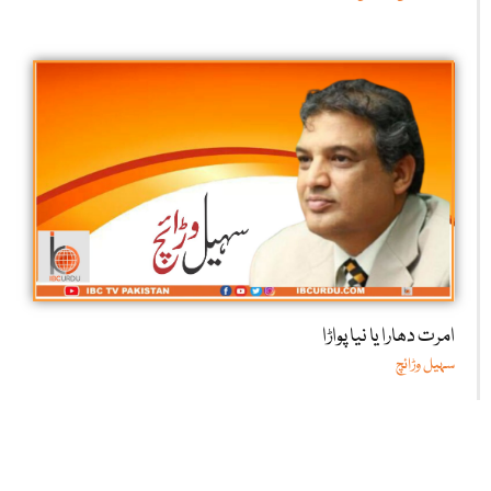
امرت دھارا یا نیا پواڑا
سہیل وڑائچ