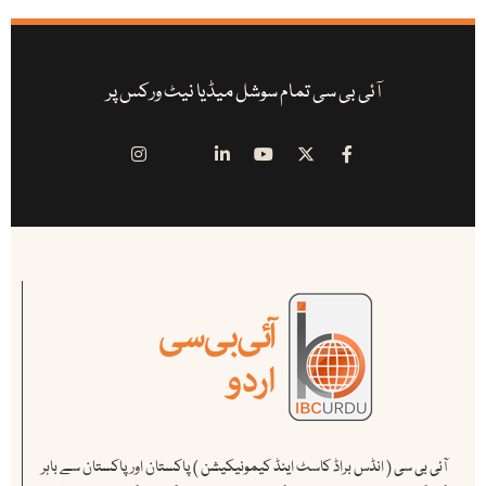
آئی بی سی تمام سوشل میڈیا نیٹ ورکس پر
آئی بی سی ( انڈس براڈ کاسٹ اینڈ کیمونیکیشن ) پاکستان اور پاکستان سے باہر