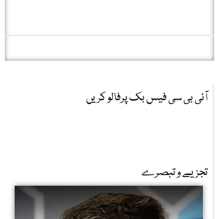
آئی بی سی فیس بک پرفالو کریں
تجزیے و تبصرے