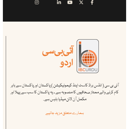
آئی بی سی ( انڈس براڈ کاسٹ اینڈ کیمونیکیشن ) پاکستان اور پاکستان سے باہر
کام کرنے والے ممتاز صحافیوں کا منصوبہ ہے ۔ یہ پاکستان کا سب سے پہلا اور
مکمل آن لائن میڈیا ہاوس ہے .
ہمارے متعلق مزید جانیے