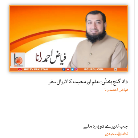
داتا گنج بخشؒ: علم اور محبت کا لازوال سفر
فیاض احمد رانا
جب لٹیرے دوبارہ ملے
ثناء اللّٰہ مجیدی