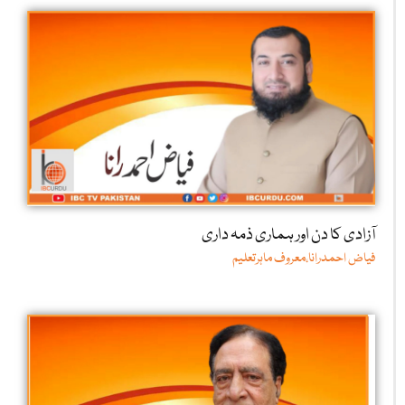
آزادی کا دن اور ہماری ذمہ داری
فیاض احمدرانا،معروف ماہرتعلیم