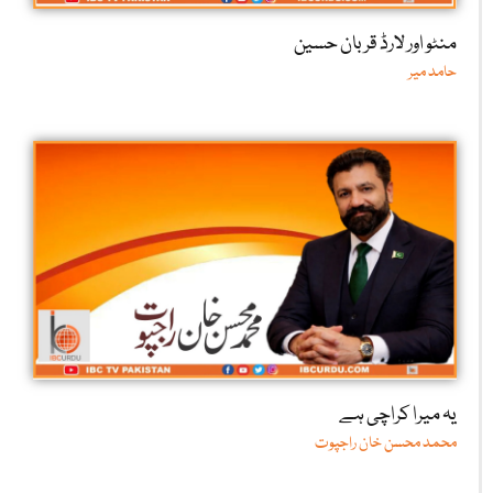
منٹو اور لارڈ قربان حسین
حامد میر
یہ میرا کراچی ہے
محمد محسن خان راجپوت