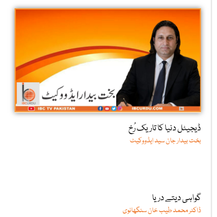
ڈیجیٹل دنیا کا تاریک رُخ
بخت بیدار جان سید ایڈووکیٹ
گواہی دیتے دریا
ڈاکٹر محمد طیب خان سنگھانوی