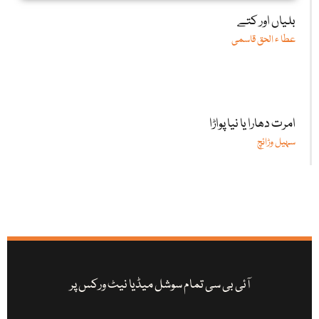
بلیاں اور کتے
عطا ء الحق قاسمی
امرت دھارا یا نیا پواڑا
سہیل وڑائچ
آئی بی سی تمام سوشل میڈیا نیٹ ورکس پر