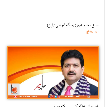
سابق محبوبہ، بڑی بیگم اور نئی دلہن!
سہیل وڑائچ
پارلیمانی نظام کیسے ناکام ہوا؟