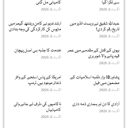
سے ٹکرا گیا
کامیابی مل گئی
اگست 6, 2026
اگست 6, 2026
عبداللّٰہ شفیق نے ویسٹ انڈیز میں
ارشد ندیم نے کامن ویلتھ گیمز میں
تاریخ رقم کر دی!
مایوس کن کارکردگی کی وجہ بتادی
اگست 6, 2026
اگست 6, 2026
بیوی کے قتل کے مقدمے میں عمر
خدمت کا جذبہ ہی اصل پہچان
قید پانے والا شوہر بری
اگست 6, 2026
اگست 6, 2026
پشاور: 10 ہزار طلبہ اسلامیات کے
امریکا کے پاس اسلحے کے وافر
مضمون میں فیل
ذخائر موجود ہیں، ٹرمپ
اگست 6, 2026
اگست 6, 2026
آزادی کا دن اور ہماری ذمہ داری
ناکامیوں کی طرف لے جانے والی
کامیابیاں
اگست 6, 2026
اگست 6, 2026