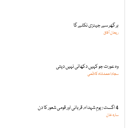
ہر گھر سے جینزی نکلے گا
ریحان آفاق
وہ عورت جو کہیں دکھائی نہیں دیتی
سجاداحمدشاہ کاظمی
4 اگست : یومِ شہداء، قربانی اور قومی شعور کا دن
سارہ خان