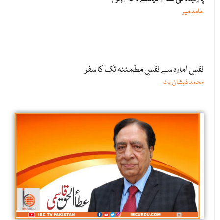
حامد میر
نفسِ امارہ سے نفسِ مطمئنہ تک کا سفر
محمد ذیشان بٹ