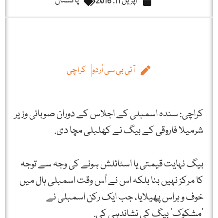
اپریل 11, 2016
پاکستان
آئی بی سی اُردو
کراچی
کراچی: سندہ اسمبلی کے اجلاس کے دوران صوبائی وزیر
شرمیلا فاروقی کے بیگ نے کھلبلی مچا دی.
بیگ نہایت قیمتی یا اسٹائلش ہونے کی وجہ سے توجہ
کا مرکز نہیں بنا بلکہ اس نے اُس وقت اسمبلی ہال میں
خوف و ہراس پھیلایا، جب ایک رکن اسمبلی نے
‘مشکوک’ بیگ کی نشاندہی کی.