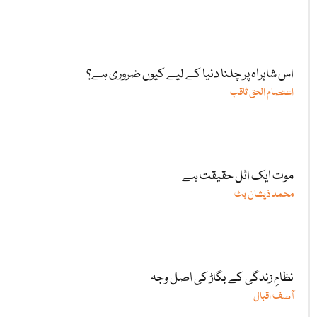
اس شاہراہ پر چلنا دنیا کے لیے کیوں ضروری ہے؟
اعتصام الحق ثاقب
موت ایک اٹل حقیقت ہے
محمد ذیشان بٹ
نظامِ زندگی کے بگاڑ کی اصل وجہ
آصف اقبال