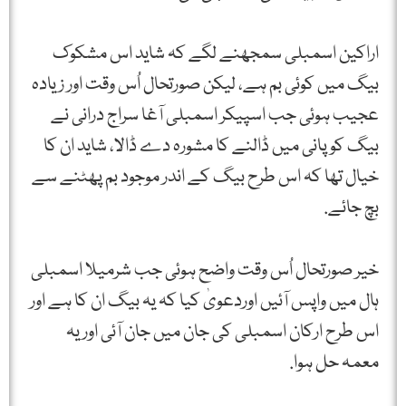
اراکین اسمبلی سمجھنے لگے کہ شاید اس مشکوک
بیگ میں کوئی بم ہے، لیکن صورتحال اُس وقت اور زیادہ
عجیب ہوئی جب اسپیکر اسمبلی آغا سراج درانی نے
بیگ کو پانی میں ڈالنے کا مشورہ دے ڈالا، شاید ان کا
خیال تھا کہ اس طرح بیگ کے اندر موجود بم پھٹنے سے
بچ جائے.
خیر صورتحال اُس وقت واضح ہوئی جب شرمیلا اسمبلی
ہال میں واپس آئیں اوردعویٰ کیا کہ یہ بیگ ان کا ہے اور
اس طرح ارکان اسمبلی کی جان میں جان آئی اور یہ
معمہ حل ہوا.