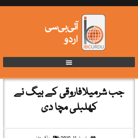
جب شرمیلافاروقی کے بیگ نے
کھلبلی مچا دی