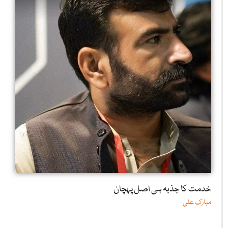
خدمت کا جذبہ ہی اصل پہچان
مبارک علی