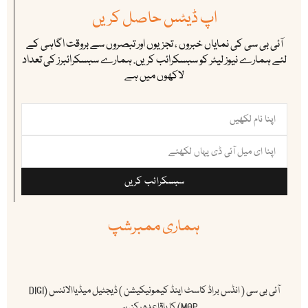
اپ ڈیٹس حاصل کریں
آئی بی سی کی نمایاں خبروں ، تجزیوں اور تبصروں سے بروقت اگاہی کے
لئے ہمارے نیوز لیٹر کو سبسکرائب کریں. ہمارے سبسکرائبرز کی تعداد
لاکھوں میں ہے
سبسکرائب کریں
ہماری ممبرشپ
آئی بی سی ( انڈس براڈ کاسٹ اینڈ کیمونیکیشن ) ڈیجٹیل میڈیاالائنس (DIGI
MAP) کا باقاعدہ رکن ہے ۔