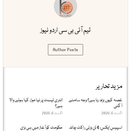
ٹیم آئی بی سی اردو نیوز
Author Posts
مزید تحاریر
غصہ کیوں بڑھ رہا ہے؟ وجہ سامنے
انٹری ٹیسٹ پر نیا موڑ، کیا ہونے والا
آ گئی
ہے؟
اگست 6, 2026
اگست 6, 2026
اسپیس ایکس: 4 ٹن وزنی راکٹ چاند
حکومت کو آغاز میں ہی بڑی