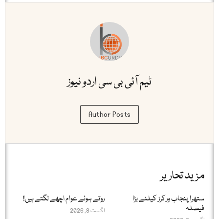
ٹیم آئی بی سی اردو نیوز
Author Posts
مزید تحاریر
ستھرا پنجاب ورکرز کیلئے بڑا
روتے ہوئے عوام اچھے لگتے ہیں!
فیصلہ
اگست 8, 2026