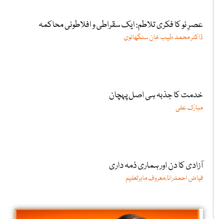
عصرِ نو کا فکری تلاطم: ایک سقراطی و افلاطونی محاکمہ
ڈاکٹر محمد طیب خان سنگھانوی
خدمت کا جذبہ ہی اصل پہچان
مبارک علی
آزادی کا دن اور ہماری ذمہ داری
فیاض احمدرانا،معروف ماہرتعلیم