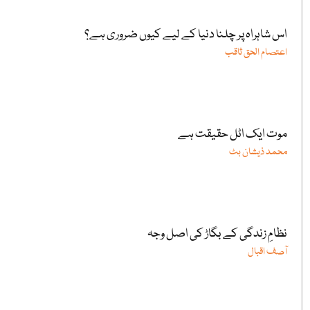
اس شاہراہ پر چلنا دنیا کے لیے کیوں ضروری ہے؟
اعتصام الحق ثاقب
موت ایک اٹل حقیقت ہے
محمد ذیشان بٹ
نظامِ زندگی کے بگاڑ کی اصل وجہ
آصف اقبال