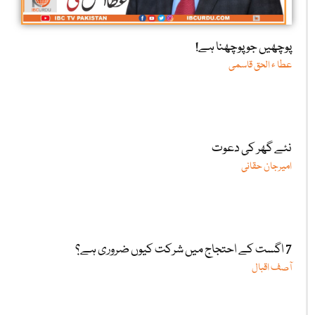
پوچھیں جو پوچھنا ہے!
عطا ء الحق قاسمی
نئے گھر کی دعوت
امیرجان حقانی
7 اگست کے احتجاج میں شرکت کیوں ضروری ہے؟
آصف اقبال