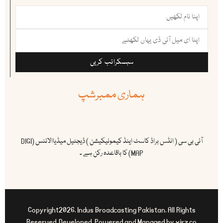
سبسکرائب کریں
ہماری ممبرشپ
آئی بی سی ( انڈس براڈ کاسٹ اینڈ کیمونیکیشن ) ڈیجٹیل میڈیاالائنس (DIGI
MAP) کا باقاعدہ رکن ہے ۔
Copyright2026. Indus Broadcasting Pakistan. All Rights
Reserved. Developed, Powered and Managed by xirz.co