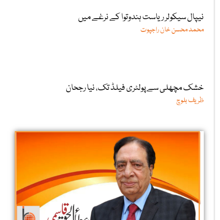
نیپال سیکولر ریاست ہندوتوا کے نرغے میں
محمد محسن خان راجپوت
خشک مچھلی سے پولٹری فیلڈ تک، نیا رجحان
ظریف بلوچ