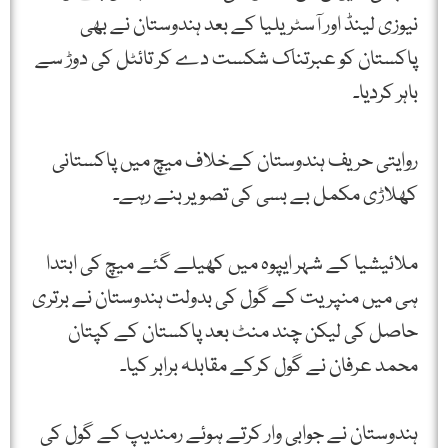
نیوزی لینڈ اور آسٹریلیا کے بعد ہندوستان نے بھی
پاکستان کو عبرتناک شکست دے کر تائٹل کی دوڑ سے
باہر کردیا۔
روایتی حریف ہندوستان کےخلاف میچ میں پاکستانی
کھلاڑی مکمل بے بسی کی تصویر بنے رہے۔
ملائیشیا کے شہر ایپوہ میں کھیلے گئے میچ کی ابتدا
ہی میں منپریت کے گول کی بدولت ہندوستان نے برتری
حاصل کی لیکن چند منٹ بعد پاکستان کے کپتان
محمد عرفان نے گول کرکے مقابلہ برابر کیا۔
ہندوستان نے جوابی وار کرتے ہوئے رمندیپ کے گول کی