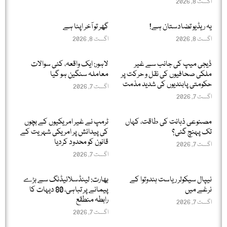
اگست 8, 2026
یہ ریڈیو تضادستان ہے!
گھر تو آخر اپنا ہے
اگست 8, 2026
اگست 8, 2026
ڈیجی میپ کی جانب سے غیر
لاہور: ایک واقعہ، کئی سوالات
ملکی صحافیوں کی نقل و حرکت پر
معاملہ سنگین ہو گیا
حکومتی پابندیوں کی شدید مذمت
اگست 7, 2026
اگست 7, 2026
مصنوعی ذہانت کی طاقت، کہاں
ٹرمپ نے غیر امریکیوں کے بچوں
تک پہنچ گئی؟
کی پیدائش پر امریکی شہریت کے
قانون کو محدود کردیا
اگست 7, 2026
اگست 7, 2026
نیپال سیکولر ریاست ہندوتوا کے
بھارت: لینڈسلائیڈنگ سے بڑے
نرغے میں
پیمانے پر تباہی، 80 دیہات کا
رابطہ منطقع
اگست 7, 2026
اگست 7, 2026