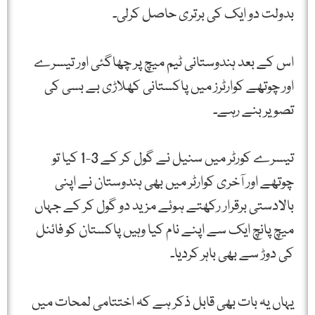
بدولت دو ایک کی برتری حاصل کرلی۔
اس کے بعد ہندوستانی ٹیم میچ پر چھاگئی اور تیسرے
اور چوتھے کوارٹرز میں پاکستانی کھلاڑی بے بسی کی
تصویر بنے رہے۔
تیسرے کورٹر میں سنیل نے گول کر کے 3-1 کیا تو
چوتھے اور آخری کوارٹر میں بھی ہندوستان نے اپنی
بالادستی برقرار رکھتے ہوئے مزید دو گول کر کے جہاں
میچ پانچ ایک سے اپنے نام کیا وہیں پاکستان کو فائنل
کی دوڑ سے بھی باہر کردیا۔
یہاں یہ بات بھی قابل ذکر ہے کہ اختتامی لمحات میں