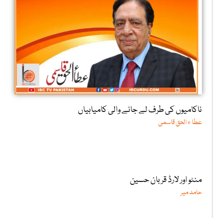
ناکامیوں کی طرف لے جانے والی کامیابیاں
عطا ء الحق قاسمی
منٹو اور لارڈ قربان حسین
حامد میر