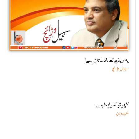
یہ ریڈیو تضادستان ہے!
سہیل وڑائچ
گھر تو آخر اپنا ہے
ناز پروین