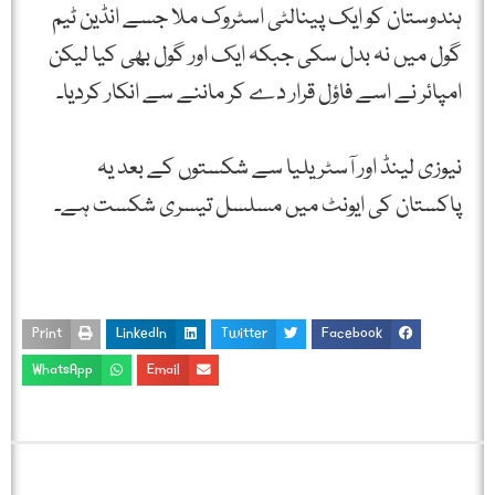
ہندوستان کو ایک پینالٹی اسٹروک ملا جسے انڈین ٹیم
گول میں نہ بدل سکی جبکہ ایک اور گول بھی کیا لیکن
امپائر نے اسے فاؤل قرار دے کر ماننے سے انکار کردیا۔
نیوزی لینڈ اور آسٹریلیا سے شکستوں کے بعد یہ
پاکستان کی ایونٹ میں مسلسل تیسری شکست ہے۔
Print
LinkedIn
Twitter
Facebook
WhatsApp
Email