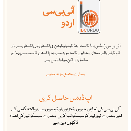
آئی بی سی ( انڈس براڈ کاسٹ اینڈ کیمونیکیشن ) پاکستان اور پاکستان سے باہر
کام کرنے والے ممتاز صحافیوں کا منصوبہ ہے ۔ یہ پاکستان کا سب سے پہلا اور
مکمل آن لائن میڈیا ہاوس ہے .
ہمارے متعلق مزید جانیے
اپ ڈیٹس حاصل کریں
آئی بی سی کی نمایاں خبروں ، تجزیوں اور تبصروں سے بروقت اگاہی کے
لئے ہمارے نیوز لیٹر کو سبسکرائب کریں. ہمارے سبسکرائبرز کی تعداد
لاکھوں میں ہے