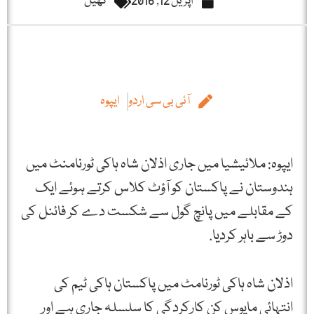
اپریل 12, 2016
کھیل
آئی بی سی اردو
ایپوہ
ایپوہ: ملائیشیا میں جاری اذلان شاہ ہاکی ٹورنامنٹ میں
ہندوستان نے پاکستان کو آؤٹ کلاس کرتے ہوئے ایک
کے مقابلے میں پانچ گول سے شکست دے کر فائنل کی
دوڑ سے باہر کردیا.
اذلان شاہ ہاکی ٹورنامٹ میں پاکستان ہاکی ٹیم کی
انتہائی مایوس کن کارکردگی کا سلسلہ جاری ہے اور