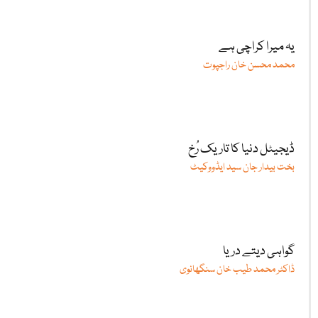
یہ میرا کراچی ہے
محمد محسن خان راجپوت
ڈیجیٹل دنیا کا تاریک رُخ
بخت بیدار جان سید ایڈووکیٹ
گواہی دیتے دریا
ڈاکٹر محمد طیب خان سنگھانوی