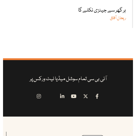
ہر گھر سے جینزی نکلے گا
ریحان آفاق
آئی بی سی تمام سوشل میڈیا نیٹ ورکس پر