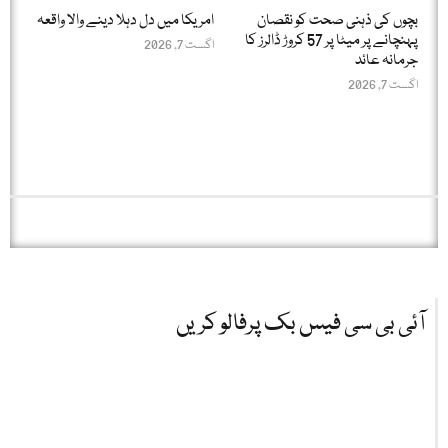
بچوں کی ذہنی صحت کو نقصان
امریکا میں دل دہلا دینے والا واقعہ
پہنچانے پر میٹا پر 57 کروڑ ڈالرز کا
اگست 7, 2026
جرمانہ عائد
اگست 7, 2026
آئی بی سی فیس بک پرفالو کریں