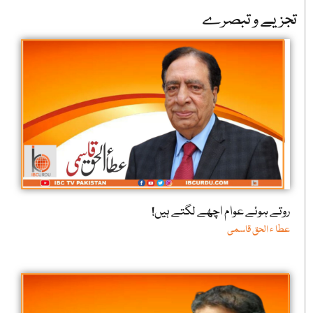
تجزیے و تبصرے
روتے ہوئے عوام اچھے لگتے ہیں!
عطا ء الحق قاسمی