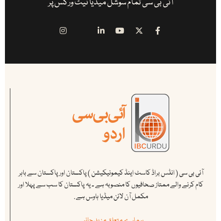
آئی بی سی تمام سوشل میڈیا نیٹ ورکس پر
آئی بی سی ( انڈس براڈ کاسٹ اینڈ کیمونیکیشن ) پاکستان اور پاکستان سے باہر
کام کرنے والے ممتاز صحافیوں کا منصوبہ ہے ۔ یہ پاکستان کا سب سے پہلا اور
مکمل آن لائن میڈیا ہاوس ہے .
ہمارے متعلق مزید جانیے