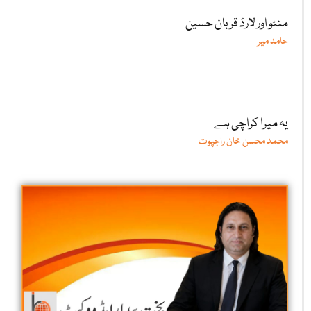
منٹو اور لارڈ قربان حسین
حامد میر
یہ میرا کراچی ہے
محمد محسن خان راجپوت