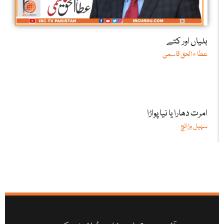
بلیاں اور کتے
عطا ء الحق قاسمی
امرت دھارا یا نیا پواڑا
سہیل وڑائچ