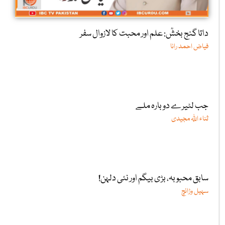
داتا گنج بخشؒ: علم اور محبت کا لازوال سفر
فیاض احمد رانا
جب لٹیرے دوبارہ ملے
ثناء اللّٰہ مجیدی
سابق محبوبہ، بڑی بیگم اور نئی دلہن!
سہیل وڑائچ