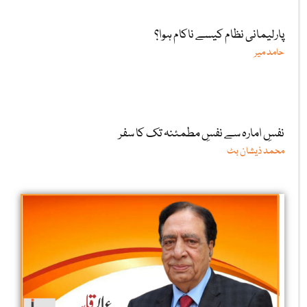
پارلیمانی نظام کیسے ناکام ہوا؟
حامد میر
نفسِ امارہ سے نفسِ مطمئنہ تک کا سفر
محمد ذیشان بٹ