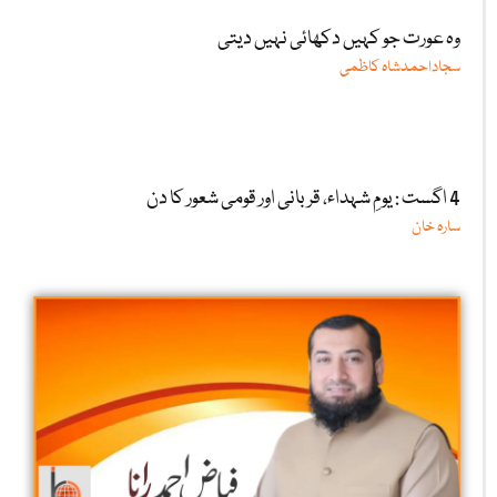
وہ عورت جو کہیں دکھائی نہیں دیتی
سجاداحمدشاہ کاظمی
4 اگست : یومِ شہداء، قربانی اور قومی شعور کا دن
سارہ خان