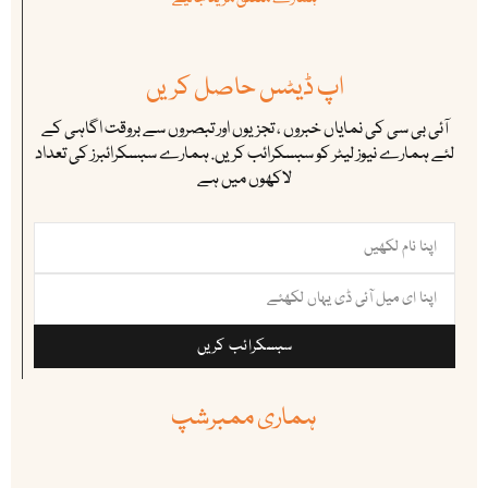
اپ ڈیٹس حاصل کریں
آئی بی سی کی نمایاں خبروں ، تجزیوں اور تبصروں سے بروقت اگاہی کے
لئے ہمارے نیوز لیٹر کو سبسکرائب کریں. ہمارے سبسکرائبرز کی تعداد
لاکھوں میں ہے
سبسکرائب کریں
ہماری ممبرشپ