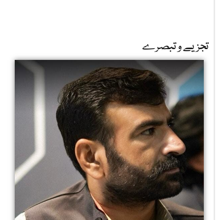
تجزیے و تبصرے