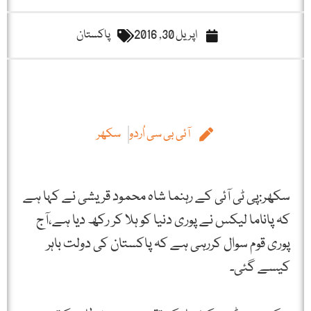
اپریل 30, 2016
پاکستان
آئی بی سی اُردو
سکھر
سکھر:پی ٹی آئی کے رہنما شاہ محمود قریشی نے کہا ہے
کہ پاناما لیکس نے پوری دنیا کو ہلا کر رکھ دیا ہے،آج
پوری قوم سوال کررہی ہے کہ پاکستان کی دولت باہر
کیسے گئی۔