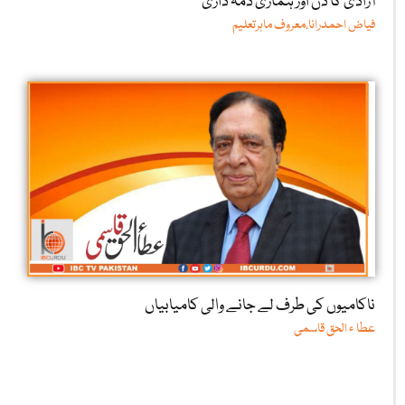
آزادی کا دن اور ہماری ذمہ داری
فیاض احمدرانا،معروف ماہرتعلیم
ناکامیوں کی طرف لے جانے والی کامیابیاں
عطا ء الحق قاسمی