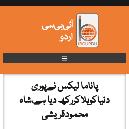
پاناما لیکس نےپوری
دنیاکوہلاکررکھ دیا ہے،شاہ
محمودقریشی