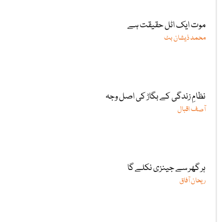
موت ایک اٹل حقیقت ہے
محمد ذیشان بٹ
نظامِ زندگی کے بگاڑ کی اصل وجہ
آصف اقبال
ہر گھر سے جینزی نکلے گا
ریحان آفاق