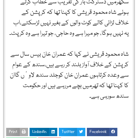
سکھرمیں ڈسٹرکٹ بار کی تقریب سے خطاب کرتے
ہوئے شاہ محمود قریشی کا کہنا تھا کہ کرپشن کے
خلاف لڑائی کالے کوٹ والوں کے بغیر نہیں لڑسکتے،اب
یہ نہیں ہوگا، جو میرا ہے وہ حاجی، جو تیرا ہے وہ کرپٹ۔
شاہ محمود قریشی نے کہا کہ عمران خان بیس سال سے
کرپشن کے خلاف آواز بلند کر رہے ہیں،سندھ کے عوام
سے وعدہ کرتاہوں عمران خان کوجلد سندھ لاوٴں گاان
کا کہنا تھا کہ تھرمیں بچے مررہے ہیں اور حکومت
سندھ سورہی ہے۔
Print
LinkedIn
Twitter
Facebook