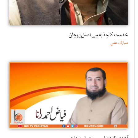
خدمت کا جذبہ ہی اصل پہچان
مبارک علی