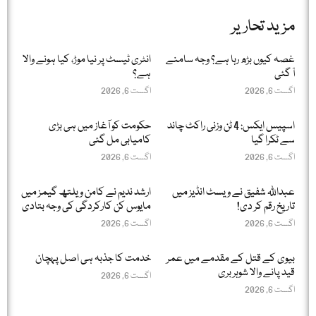
مزید تحاریر
غصہ کیوں بڑھ رہا ہے؟ وجہ سامنے
انٹری ٹیسٹ پر نیا موڑ، کیا ہونے والا
آ گئی
ہے؟
اگست 6, 2026
اگست 6, 2026
اسپیس ایکس: 4 ٹن وزنی راکٹ چاند
حکومت کو آغاز میں ہی بڑی
سے ٹکرا گیا
کامیابی مل گئی
اگست 6, 2026
اگست 6, 2026
عبداللّٰہ شفیق نے ویسٹ انڈیز میں
ارشد ندیم نے کامن ویلتھ گیمز میں
تاریخ رقم کر دی!
مایوس کن کارکردگی کی وجہ بتادی
اگست 6, 2026
اگست 6, 2026
بیوی کے قتل کے مقدمے میں عمر
خدمت کا جذبہ ہی اصل پہچان
قید پانے والا شوہر بری
اگست 6, 2026
اگست 6, 2026