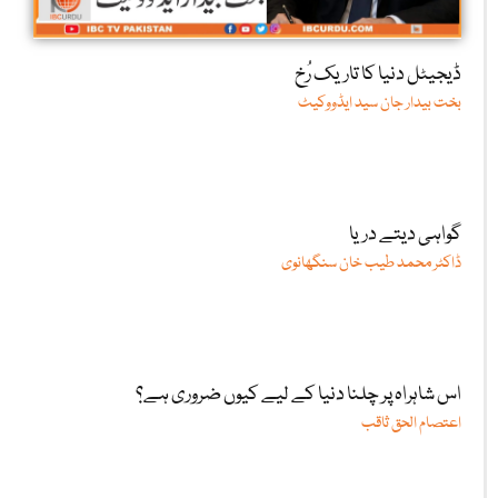
ڈیجیٹل دنیا کا تاریک رُخ
بخت بیدار جان سید ایڈووکیٹ
گواہی دیتے دریا
ڈاکٹر محمد طیب خان سنگھانوی
اس شاہراہ پر چلنا دنیا کے لیے کیوں ضروری ہے؟
اعتصام الحق ثاقب