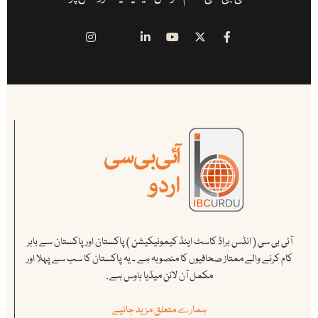
آئی بی سی ( انڈس براڈ کاسٹ اینڈ کیمونیکیشن ) پاکستان اور پاکستان سے باہر
کام کرنے والے ممتاز صحافیوں کا منصوبہ ہے ۔ یہ پاکستان کا سب سے پہلا اور
مکمل آن لائن میڈیا ہاوس ہے .
ہمارے متعلق مزید جانیے