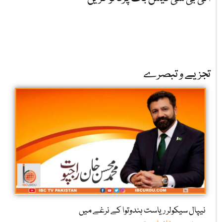
تجزیے و تبصرے
نیپال سیکولر ریاست ہندوتوا کے نرغے میں