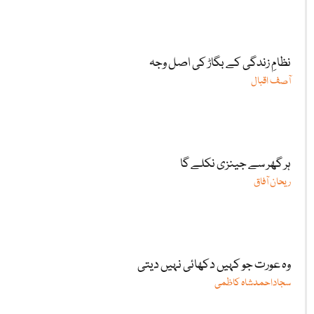
نظامِ زندگی کے بگاڑ کی اصل وجہ
آصف اقبال
ہر گھر سے جینزی نکلے گا
ریحان آفاق
وہ عورت جو کہیں دکھائی نہیں دیتی
سجاداحمدشاہ کاظمی