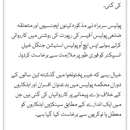
کی گئی۔
پولیس سربراہ نے مذکورہ تینوں ایجنسیوں اور متعلقہ
ضلعی پولیس آفیسر کی رپورٹ کی روشنی میں کارروائی
کرتے ہوئے ایس ایچ اُو پولیس اسٹیشن جنگل خیل
انسپکٹر کو فوری طور پر ملازمت سے برخاست کردیا۔
خیال رہے کہ خیبر پختونخوا میں گذشتہ تین سالوں کے
دوران محکمہ پولیس میں بدعنوان افسران اور اہلکاروں
کے خلاف بڑے پیمانے پر کارروائیاں کی گئی ہیں جن
میں ایک اندازے کے مطابق سینکڑوں اہلکاروں کو
معطل یا نوکریوں سے برخاست کیا گیا ہے۔