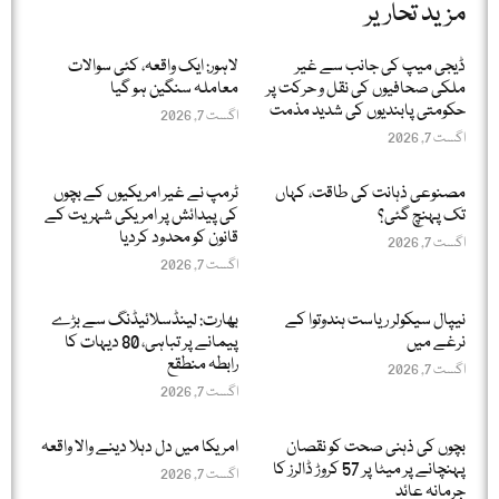
مزید تحاریر
ڈیجی میپ کی جانب سے غیر
لاہور: ایک واقعہ، کئی سوالات
ملکی صحافیوں کی نقل و حرکت پر
معاملہ سنگین ہو گیا
حکومتی پابندیوں کی شدید مذمت
اگست 7, 2026
اگست 7, 2026
مصنوعی ذہانت کی طاقت، کہاں
ٹرمپ نے غیر امریکیوں کے بچوں
تک پہنچ گئی؟
کی پیدائش پر امریکی شہریت کے
قانون کو محدود کردیا
اگست 7, 2026
اگست 7, 2026
نیپال سیکولر ریاست ہندوتوا کے
بھارت: لینڈسلائیڈنگ سے بڑے
نرغے میں
پیمانے پر تباہی، 80 دیہات کا
رابطہ منطقع
اگست 7, 2026
اگست 7, 2026
بچوں کی ذہنی صحت کو نقصان
امریکا میں دل دہلا دینے والا واقعہ
پہنچانے پر میٹا پر 57 کروڑ ڈالرز کا
اگست 7, 2026
جرمانہ عائد