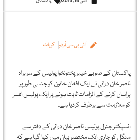
مئی 10, 2016
پاکستان
آئی بی سی اُردو
کوہاٹ
پاکستان کے صوبے خیبر پختونخوا پولیس کے سربراہ
ناصر خان درانی نے ایک افغان خاتون کو جنسی طور پر
ہراساں کرنے کے الزامات ثابت ہونے پر ایک پولیس افسر
کو ملازمت سے برطرف کردیا ہے۔
انسپکٹر جنرل پولیس ناصر خان درانی کے دفتر سے
منگل کو جاری ایک مختصر بیان میں کہا گیا ہے کہ