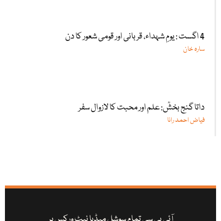
4 اگست : یومِ شہداء، قربانی اور قومی شعور کا دن
سارہ خان
داتا گنج بخشؒ: علم اور محبت کا لازوال سفر
فیاض احمد رانا
آئی بی سی تمام سوشل میڈیا نیٹ ورکس پر