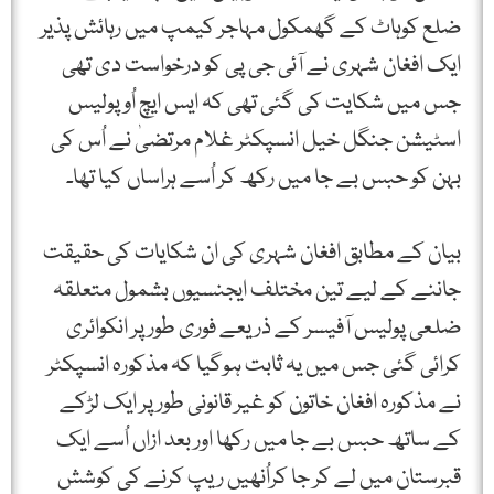
ضلع کوہاٹ کے گھمکول مہاجر کیمپ میں رہائش پذیر
ایک افغان شہری نے آئی جی پی کو درخواست دی تھی
جس میں شکایت کی گئی تھی کہ ایس ایچ اُو پولیس
اسٹیشن جنگل خیل انسپکٹر غلام مرتضیٰ نے اُس کی
بہن کو حبس بے جا میں رکھ کر اُسے ہراساں کیا تھا۔
بیان کے مطابق افغان شہری کی ان شکایات کی حقیقت
جاننے کے لیے تین مختلف ایجنسیوں بشمول متعلقہ
ضلعی پولیس آفیسر کے ذریعے فوری طورپر انکوائری
کرائی گئی جس میں یہ ثابت ہوگیا کہ مذکورہ انسپکٹر
نے مذکورہ افغان خاتون کو غیر قانونی طور پر ایک لڑکے
کے ساتھ حبس بے جا میں رکھا اور بعد ازاں اُسے ایک
قبرستان میں لے کر جا کراُنھیں ریپ کرنے کی کوشش