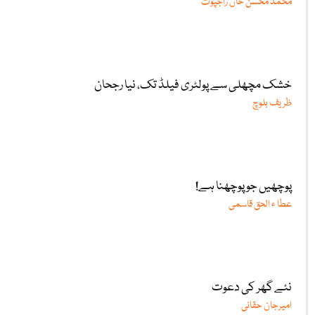
محمد محسن خان راجپوت
خشک مچھلی سے پولٹری فیلڈ تک، نیا رجحان
ظریف بلوچ
پوچھیں جو پوچھنا ہے!
عطا ء الحق قاسمی
نئے گھر کی دعوت
امیرجان حقانی