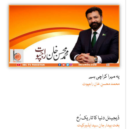
یہ میرا کراچی ہے
محمد محسن خان راجپوت
ڈیجیٹل دنیا کا تاریک رُخ
بخت بیدار جان سید ایڈووکیٹ