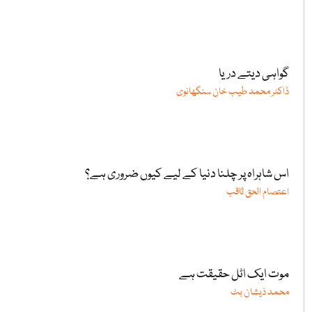
گواہی دیتے دریا
ڈاکٹر محمد طیب خان سنگھانوی
اس شاہراہ پر چلنا دنیا کے لیے کیوں ضروری ہے؟
اعتصام الحق ثاقب
موت ایک اٹل حقیقت ہے
محمد ذیشان بٹ