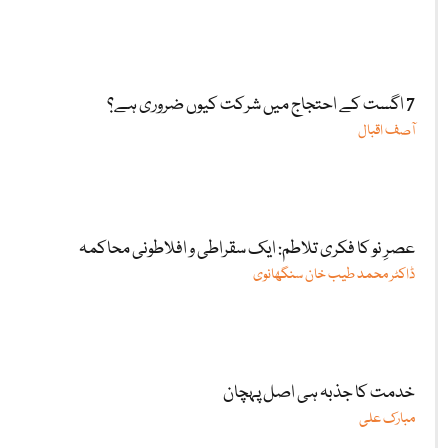
7 اگست کے احتجاج میں شرکت کیوں ضروری ہے؟
آصف اقبال
عصرِ نو کا فکری تلاطم: ایک سقراطی و افلاطونی محاکمہ
ڈاکٹر محمد طیب خان سنگھانوی
خدمت کا جذبہ ہی اصل پہچان
مبارک علی