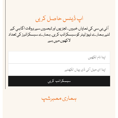
اپ ڈیٹس حاصل کریں
آئی بی سی کی نمایاں خبروں ، تجزیوں اور تبصروں سے بروقت اگاہی کے
لئے ہمارے نیوز لیٹر کو سبسکرائب کریں. ہمارے سبسکرائبرز کی تعداد
لاکھوں میں ہے
سبسکرائب کریں
ہماری ممبرشپ