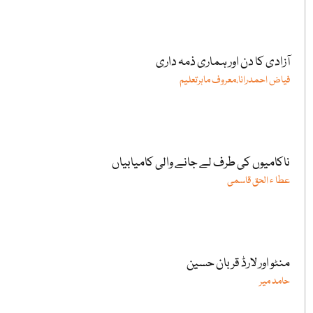
آزادی کا دن اور ہماری ذمہ داری
فیاض احمدرانا،معروف ماہرتعلیم
ناکامیوں کی طرف لے جانے والی کامیابیاں
عطا ء الحق قاسمی
منٹو اور لارڈ قربان حسین
حامد میر