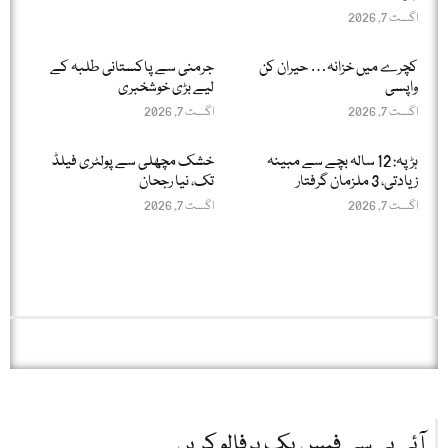
اگست 7, 2026
کچرے میں خزانہ… حیران کن
جرمنی سے پاکستانی طلبہ کے
واپسی
لیے بڑی خوشخبری
اگست 7, 2026
اگست 7, 2026
ہڑپہ: 12 سالہ بچے سے مبینہ
خشک مچھلی سے پولٹری فیلڈ
زیادتی، 3 ملزمان گرفتار
تک، نیا رجحان
اگست 7, 2026
اگست 7, 2026
آئی بی سی فیس بک پرفالو کریں