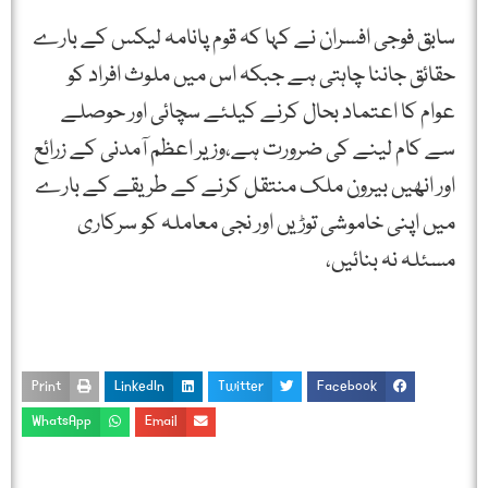
سابق فوجی افسران نے کہا کہ قوم پانامہ لیکس کے بارے
حقائق جاننا چاہتی ہے جبکہ اس میں ملوث افراد کو
عوام کا اعتماد بحال کرنے کیلئے سچائی اور حوصلے
سے کام لینے کی ضرورت ہے،وزیر اعظم آمدنی کے زرائع
اور انھیں بیرون ملک منتقل کرنے کے طریقے کے بارے
میں اپنی خاموشی توڑیں اور نجی معاملہ کو سرکاری
مسئلہ نہ بنائیں،
Print
LinkedIn
Twitter
Facebook
WhatsApp
Email