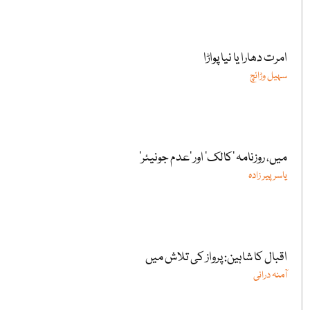
امرت دھارا یا نیا پواڑا
سہیل وڑائچ
میں، روزنامہ ’کالک‘ اور ’عدم جونیئر‘
یاسر پیر زادہ
اقبال کا شاہین: پرواز کی تلاش میں
آمنہ درانی