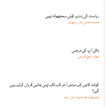
ریاست کی رِٹ پر کوئی سمجھوتہ نہیں
محمد محسن خان راجپوت
باقی آپ کی مرضی
عطا ء الحق قاسمی
کوئلہ کانوں کے مزدور: آخر کب تک اپنی جانیں قربان کرتے رہیں
گے؟
ایڈووکیٹ بخت بیدار جان سید