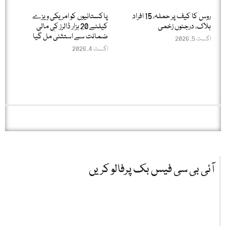
روس کا کیف پر حملہ، 15 افراد
پاکستانیوں کو امریکی ویزے
ہلاک، درجنوں زخمی
کیلئے 20 ہزار ڈالرز کی مالی
ضمانت سے استثنیٰ مل گیا
اگست 5, 2026
اگست 4, 2026
آئی بی سی فیس بک پرفالو کریں