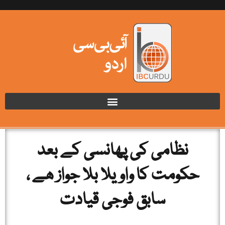
نظامی کی پھانسی کے بعد
حکومت کا واویلا بلا جواز ھے ،
سابق فوجی قیادت