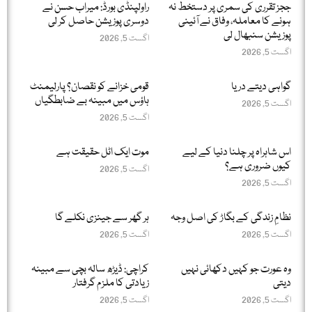
ججز تقرری کی سمری پر دستخط نہ
راولپنڈی بورڈ: میراب حسن نے
ہونے کا معاملہ، وفاق نے آئینی
دوسری پوزیشن حاصل کر لی
پوزیشن سنبھال لی
اگست 5, 2026
اگست 5, 2026
گواہی دیتے دریا
قومی خزانے کو نقصان؟ پارلیمنٹ
ہاؤس میں مبینہ بے ضابطگیاں
اگست 5, 2026
اگست 5, 2026
اس شاہراہ پر چلنا دنیا کے لیے
موت ایک اٹل حقیقت ہے
کیوں ضروری ہے؟
اگست 5, 2026
اگست 5, 2026
نظامِ زندگی کے بگاڑ کی اصل وجہ
ہر گھر سے جینزی نکلے گا
اگست 5, 2026
اگست 5, 2026
وہ عورت جو کہیں دکھائی نہیں
کراچی: ڈیڑھ سالہ بچی سے مبینہ
دیتی
زیادتی کا ملزم گرفتار
اگست 5, 2026
اگست 5, 2026