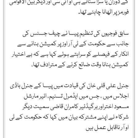
کے دوران یا سزا سناتے ہی او آئی سی اور دیگر بین الاقوامی
فورمز پر اٹھانا چاہئے تھا۔
سابق فوجیوں کی تنظیم پیسا نے چیف جسٹس کی
جانب سے حکومت کے ٹی آر اوز پر کمیشن بنانے سے
انکار کے فیصلے کو سراہتے ہوئے کہا ہے کہ بے اختیار
کمیشن بنانا وقت ضائع کرنے کے مترادف تھا،
جنرل علی قلی خان کی قیادت میں پیسا کے جنرل باڈی
اجلاس میں ، جس میں ایڈمرل تسنیم، ائیر مارشل
مسعود اختراور برگیڈئیر کامران قاضی سمیت دیگر
شرکاء نے اپنے مشترکہ بیان میں کہا کہ حکومت کے ٹی
او آر ناقابل عمل ہیں