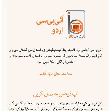
آئی بی سی ( انڈس براڈ کاسٹ اینڈ کیمونیکیشن ) پاکستان اور پاکستان سے باہر
کام کرنے والے ممتاز صحافیوں کا منصوبہ ہے ۔ یہ پاکستان کا سب سے پہلا اور
مکمل آن لائن میڈیا ہاوس ہے .
ہمارے متعلق مزید جانیے
اپ ڈیٹس حاصل کریں
آئی بی سی کی نمایاں خبروں ، تجزیوں اور تبصروں سے بروقت اگاہی کے
لئے ہمارے نیوز لیٹر کو سبسکرائب کریں. ہمارے سبسکرائبرز کی تعداد