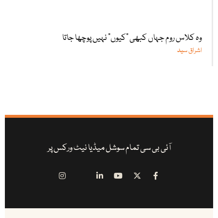
وہ کلاس روم جہاں کبھی "کیوں” نہیں پوچھا جاتا
اشراق سید
آئی بی سی تمام سوشل میڈیا نیٹ ورکس پر