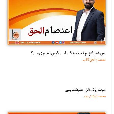
اس شاہراہ پر چلنا دنیا کے لیے کیوں ضروری ہے؟
اعتصام الحق ثاقب
موت ایک اٹل حقیقت ہے
محمد ذیشان بٹ