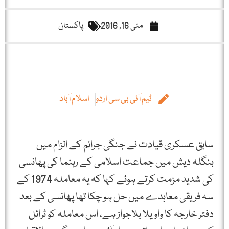
مئی 16, 2016
پاکستان
ٹیم آئی بی سی اردو
اسلام آباد
سابق عسکری قیادت نے جنگی جرائم کے الزام میں
بنگلہ دیش میں جماعت اسلامی کے رہنما کی پھانسی
کی شدید مزمت کرتے ہوئے کہا کہ یہ معاملہ 1974 کے
سہ فریقی معاہدے میں حل ہو چکا تھا پھانسی کے بعد
دفتر خارجہ کا واویلا بلاجواز ہے، اس معاملہ کو ٹرائل