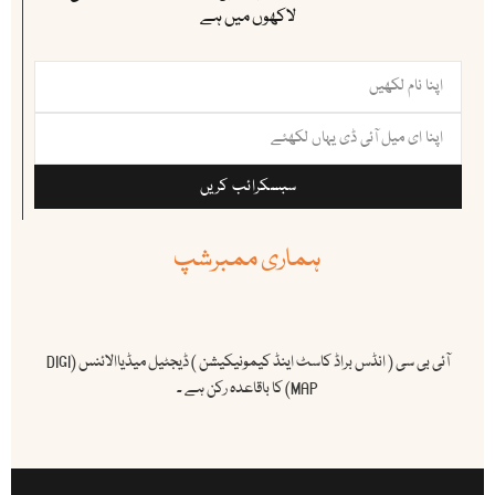
لاکھوں میں ہے
سبسکرائب کریں
ہماری ممبرشپ
آئی بی سی ( انڈس براڈ کاسٹ اینڈ کیمونیکیشن ) ڈیجٹیل میڈیاالائنس (DIGI
MAP) کا باقاعدہ رکن ہے ۔