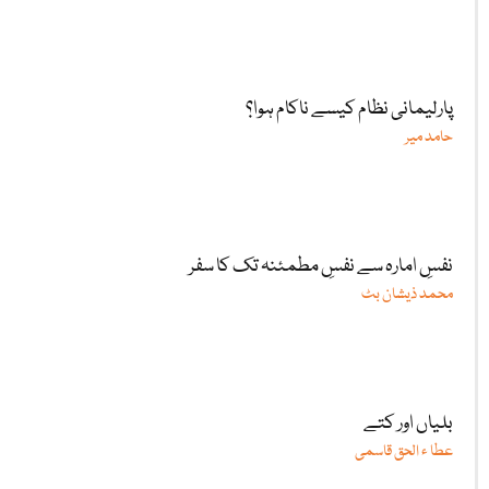
پارلیمانی نظام کیسے ناکام ہوا؟
حامد میر
نفسِ امارہ سے نفسِ مطمئنہ تک کا سفر
محمد ذیشان بٹ
بلیاں اور کتے
عطا ء الحق قاسمی