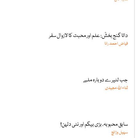
داتا گنج بخشؒ: علم اور محبت کا لازوال سفر
فیاض احمد رانا
جب لٹیرے دوبارہ ملے
ثناء اللّٰہ مجیدی
سابق محبوبہ، بڑی بیگم اور نئی دلہن!
سہیل وڑائچ