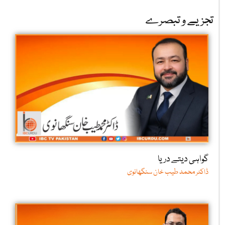
تجزیے و تبصرے
گواہی دیتے دریا
ڈاکٹر محمد طیب خان سنگھانوی