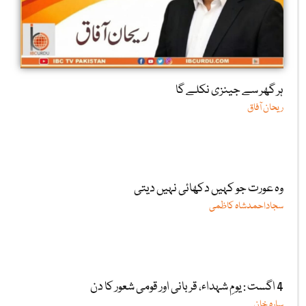
ہر گھر سے جینزی نکلے گا
ریحان آفاق
وہ عورت جو کہیں دکھائی نہیں دیتی
سجاداحمدشاہ کاظمی
4 اگست : یومِ شہداء، قربانی اور قومی شعور کا دن
سارہ خان