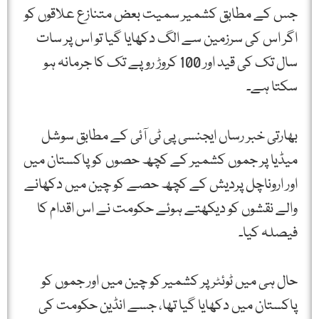
جس کے مطابق کشمیر سمیت بعض متنازع علاقوں کو
اگر اس کی سرزمین سے الگ دکھایا گیا تو اس پر سات
سال تک کی قید اور 100 کروڑ روپے تک کا جرمانہ ہو
سکتا ہے۔
بھارتی خبر رساں ایجنسی پی ٹی آئی کے مطابق سوشل
میڈیا پر جموں کشمیر کے کچھ حصوں کو پاکستان میں
اور اروناچل پردیش کے کچھ حصے کو چین میں دکھانے
والے نقشوں کو دیکھتے ہوئے حکومت نے اس اقدام کا
فیصلہ کیا۔
حال ہی میں ٹوئٹر پر کشمیر کو چین میں اور جموں کو
پاکستان میں دکھایا گیا تھا، جسے انڈین حکومت کی