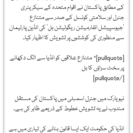
کے مطابق پاکستان نے اقوام متحدہ کے سیکریٹری
جنرل اور سلامتی کونسل کے صدر سے متنازع
’جیوسپیشل انفارمیشن ریگولیشن بل‘ کی انڈین پارلیمان
سے منظوری کی کوششوں پر تشویش کا اظہار کیا۔
[pullquote]* متنازع علاقوں کو انڈیا سے الگ دکھانے
پر سخت سزاؤں کا بل
[/pullquote]
نیویارک میں جنرل اسمبلی میں پاکستان کی مستقل
مندوب نے یہ تشویش خطوط کے ذریعے ظاہر کی ہے۔
انڈیا کی حکومت ایک ایسا قانون بنانے کی تیاری میں ہے