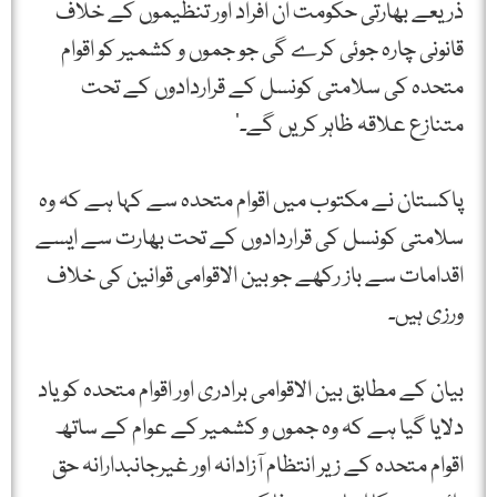
ذریعے بھارتی حکومت ان افراد اور تنظیموں کے خلاف
قانونی چارہ جوئی کرے گی جو جموں و کشمیر کو اقوام
متحدہ کی سلامتی کونسل کے قراردادوں کے تحت
متنازع علاقہ ظاہر کریں گے۔‘
پاکستان نے مکتوب میں اقوام متحدہ سے کہا ہے کہ وہ
سلامتی کونسل کی قراردادوں کے تحت بھارت سے ایسے
اقدامات سے باز رکھے جو بین الاقوامی قوانین کی خلاف
ورزی ہیں۔
بیان کے مطابق بین الاقوامی برادری اور اقوام متحدہ کو یاد
دلایا گیا ہے کہ وہ جموں و کشمیر کے عوام کے ساتھ
اقوام متحدہ کے زیر انتظام آزادانہ اور غیرجانبدارانہ حق