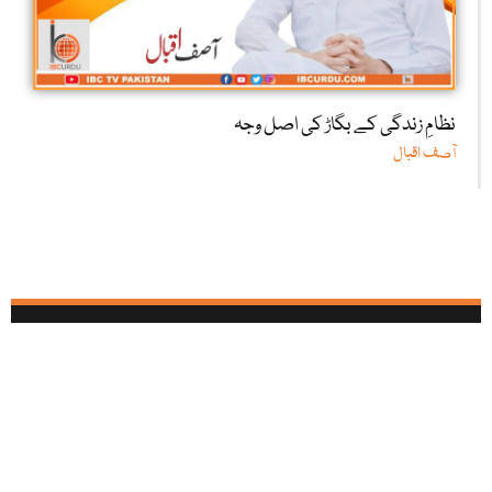
نظامِ زندگی کے بگاڑ کی اصل وجہ
آصف اقبال
آئی بی سی تمام سوشل میڈیا نیٹ ورکس پر