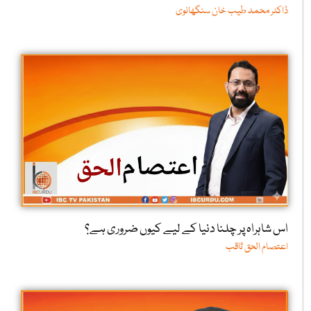
ڈاکٹر محمد طیب خان سنگھانوی
اس شاہراہ پر چلنا دنیا کے لیے کیوں ضروری ہے؟
اعتصام الحق ثاقب