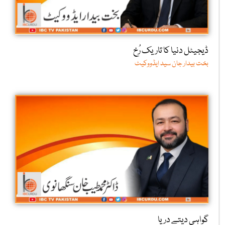
ڈیجیٹل دنیا کا تاریک رُخ
بخت بیدار جان سید ایڈووکیٹ
گواہی دیتے دریا