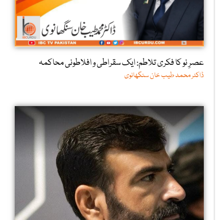
عصرِ نو کا فکری تلاطم: ایک سقراطی و افلاطونی محاکمہ
ڈاکٹر محمد طیب خان سنگھانوی