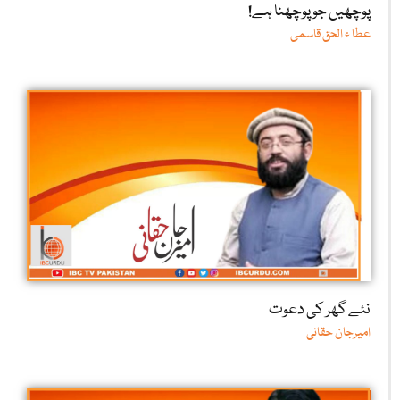
پوچھیں جو پوچھنا ہے!
عطا ء الحق قاسمی
نئے گھر کی دعوت
امیرجان حقانی