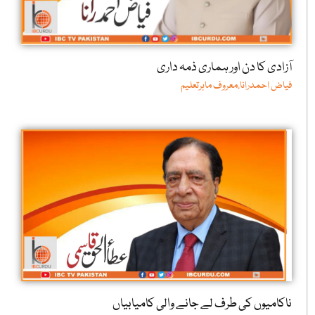
آزادی کا دن اور ہماری ذمہ داری
فیاض احمدرانا،معروف ماہرتعلیم
ناکامیوں کی طرف لے جانے والی کامیابیاں