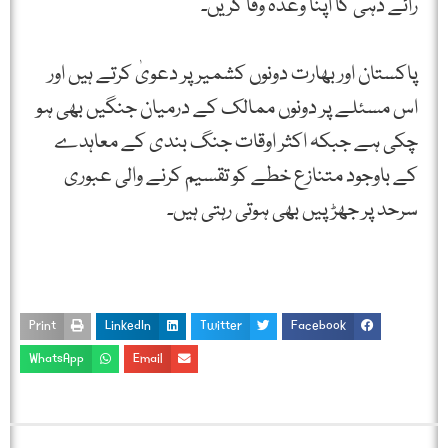
رائے دہی کا اپنا وعدہ وفا کریں۔
پاکستان اور بھارت دونوں کشمیر پر دعویٰ کرتے ہیں اور
اس مسئلے پر دونوں ممالک کے درمیان جنگیں بھی ہو
چکی ہے جبکہ اکثر اوقات جنگ بندی کے معاہدے
کے باوجود متنازع خطے کو تقسیم کرنے والی عبوری
سرحد پر جھڑپیں بھی ہوتی رہتی ہیں۔
Print
LinkedIn
Twitter
Facebook
WhatsApp
Email