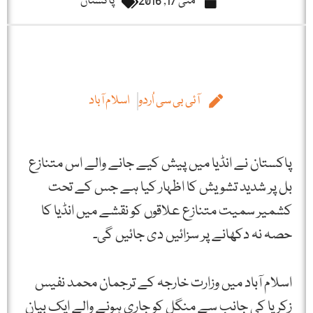
مئی 17, 2016
پاکستان
آئی بی سی اُردو
اسلام آباد
پاکستان نے انڈیا میں پیش کیے جانے والے اس متنازع
بل پر شدید تشویش کا اظہار کیا ہے جس کے تحت
کشمیر سمیت متنازع علاقوں کو نقشے میں انڈیا کا
حصہ نہ دکھانے پر سزائیں دی جائیں گی۔
اسلام آباد میں وزارت خارجہ کے ترجمان محمد نفیس
زکریا کی جانب سے منگل کو جاری ہونے والے ایک بیان