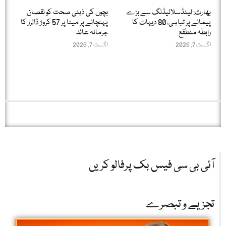
بھارت: لینڈسلائیڈنگ سے بڑے
بچوں کی ذہنی صحت کو نقصان
پیمانے پر تباہی، 80 دیہات کا
پہنچانے پر میٹا پر 57 کروڑ ڈالرز کا
رابطہ منطقع
جرمانہ عائد
اگست 7, 2026
اگست 7, 2026
آئی بی سی فیس بک پرفالو کریں
تجزیے و تبصرے