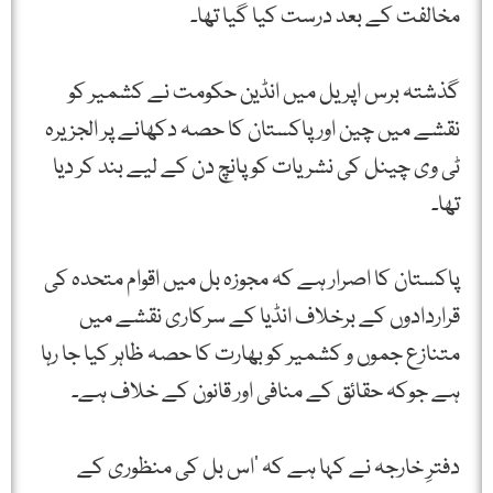
مخالفت کے بعد درست کیا گیا تھا۔
گذشتہ برس اپریل میں انڈین حکومت نے کشمیر کو
نقشے میں چین اور پاکستان کا حصہ دکھانے پر الجزیرہ
ٹی وی چینل کی نشریات کو پانچ دن کے لیے بند کر دیا
تھا۔
پاکستان کا اصرار ہے کہ مجوزہ بل میں اقوام متحدہ کی
قراردادوں کے برخلاف انڈیا کے سرکاری نقشے میں
متنازع جموں و کشمیر کو بھارت کا حصہ ظاہر کیا جا رہا
ہے جوکہ حقائق کے منافی اور قانون کے خلاف ہے۔
دفترِ خارجہ نے کہا ہے کہ ’اس بل کی منظوری کے