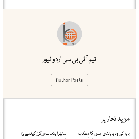
ٹیم آئی بی سی اردو نیوز
Author Posts
مزید تحاریر
بابا کی وہ پابندی جس کا مطلب
ستھرا پنجاب ورکرز کیلئے بڑا