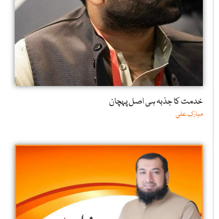
خدمت کا جذبہ ہی اصل پہچان
مبارک علی