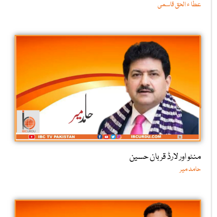
عطا ء الحق قاسمی
منٹو اور لارڈ قربان حسین
حامد میر