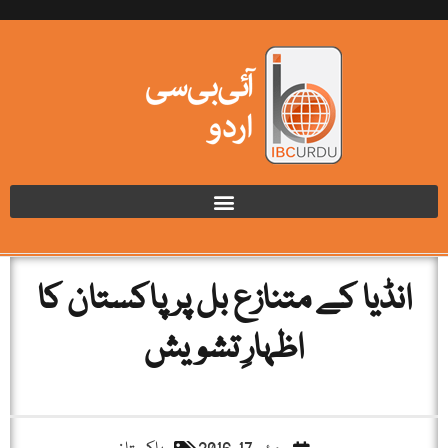
انڈیا کے متنازع بل پر پاکستان کا
اظہارِ تشویش