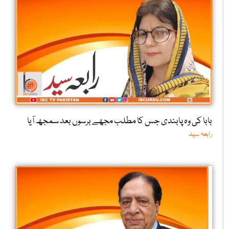
بابا کی وہ پابندی جس کا مطلب مجھے برسوں بعد سمجھ آیا
رابعہ سید