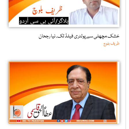
خشک مچھلی سے پولٹری فیلڈ تک، نیا رجحان
ظریف بلوچ