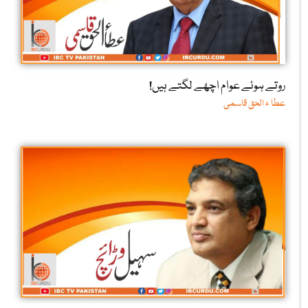
روتے ہوئے عوام اچھے لگتے ہیں!
عطا ء الحق قاسمی