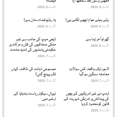
مجھے برسوں بعد سمجھ آیا
فیصلہ
اگست 8, 2026
اگست 8, 2026
روتے ہوئے عوام اچھے لگتے ہیں!
یہ ریڈیو تضادستان ہے!
اگست 8, 2026
اگست 8, 2026
گھر تو آخر اپنا ہے
ڈیجی میپ کی جانب سے غیر
ملکی صحافیوں کی نقل و حرکت پر
اگست 8, 2026
حکومتی پابندیوں کی شدید مذمت
اگست 7, 2026
لاہور: ایک واقعہ، کئی سوالات
مصنوعی ذہانت کی طاقت، کہاں
معاملہ سنگین ہو گیا
تک پہنچ گئی؟
اگست 7, 2026
اگست 7, 2026
ٹرمپ نے غیر امریکیوں کے بچوں
نیپال سیکولر ریاست ہندوتوا کے
کی پیدائش پر امریکی شہریت کے
نرغے میں
قانون کو محدود کردیا
اگست 7, 2026
اگست 7, 2026