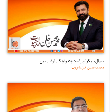
نیپال سیکولر ریاست ہندوتوا کے نرغے میں
محمد محسن خان راجپوت