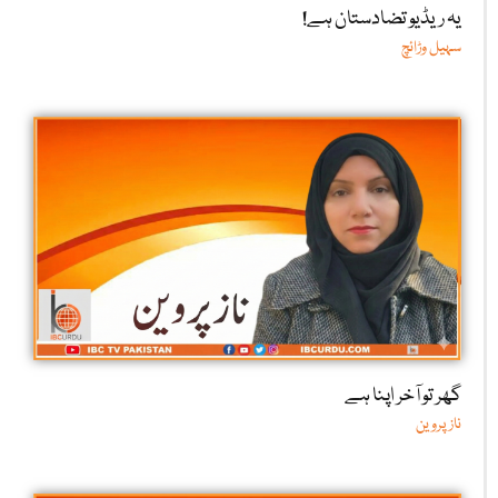
یہ ریڈیو تضادستان ہے!
سہیل وڑائچ
گھر تو آخر اپنا ہے
ناز پروین