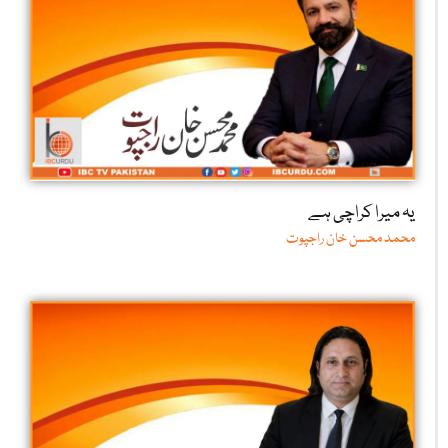
یہ میرا کراچی ہے
محمد محسن خان راجپوت