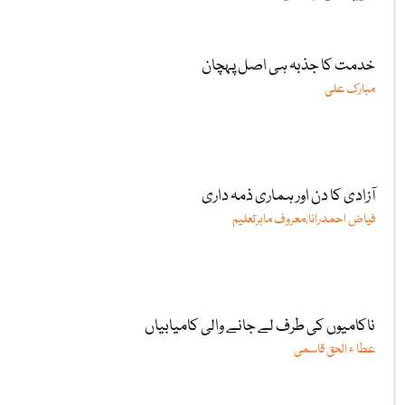
خدمت کا جذبہ ہی اصل پہچان
مبارک علی
آزادی کا دن اور ہماری ذمہ داری
فیاض احمدرانا،معروف ماہرتعلیم
ناکامیوں کی طرف لے جانے والی کامیابیاں
عطا ء الحق قاسمی