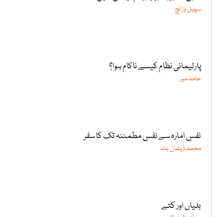
سہیل وڑائچ
پارلیمانی نظام کیسے ناکام ہوا؟
حامد میر
نفسِ امارہ سے نفسِ مطمئنہ تک کا سفر
محمد ذیشان بٹ
بلیاں اور کتے