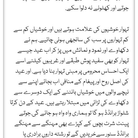
جوتے اور کھلونے نہ دلوا سکے.
تہوار خوشیوں کی علامت ہوتے ہیں اور خوشیاں کم سے
کم تہواروں پر سب کی سانجھی ہونی چائیے. ہم نے
دکھاوے اور نمود و نمائش میں پڑ کر اب عید جیسے
تہوار کو بھی سفید پوش طبقے اور غریبوں کیلئے اسے
ایک احساس محرومی پر مبنی تہوار بنا دیا ہے. اور عید
کی اصل روح اور پیغام کے منافی اب بجائے اپنے سے
نیچے والوں میں خوشیاں بانٹنے کے ایک دوسرے سے
دکھاوے کی لڑائی میں مبتلا رہتے ہیں. عید کے دن کرتا
شلواڑ برانڈڈ ہو گا تو ہماری واہ واہ ہو جائے گی.جوتے
پینٹ شرٹ بچوں کے کپڑے بھی مہنگے سے مہنگے
برانڈڈ سٹور سےخریدیں گے تو رشتہ داروں برادری یا