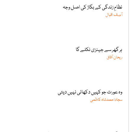
نظامِ زندگی کے بگاڑ کی اصل وجہ
آصف اقبال
ہر گھر سے جینزی نکلے گا
ریحان آفاق
وہ عورت جو کہیں دکھائی نہیں دیتی
سجاداحمدشاہ کاظمی