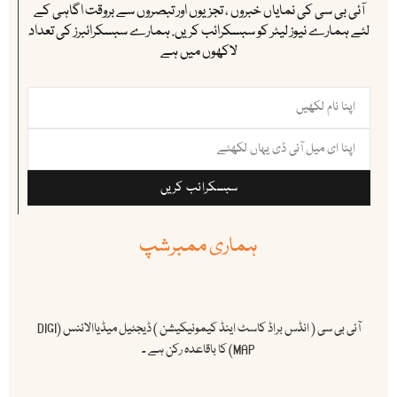
آئی بی سی کی نمایاں خبروں ، تجزیوں اور تبصروں سے بروقت اگاہی کے
لئے ہمارے نیوز لیٹر کو سبسکرائب کریں. ہمارے سبسکرائبرز کی تعداد
لاکھوں میں ہے
سبسکرائب کریں
ہماری ممبرشپ
آئی بی سی ( انڈس براڈ کاسٹ اینڈ کیمونیکیشن ) ڈیجٹیل میڈیاالائنس (DIGI
MAP) کا باقاعدہ رکن ہے ۔