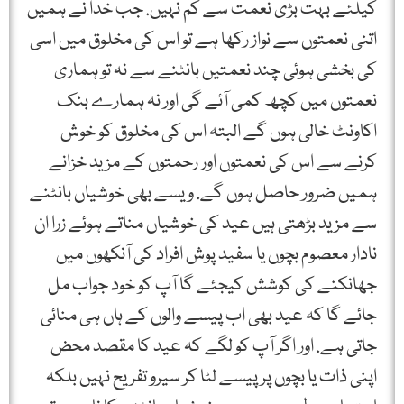
کیلئے بہت بڑی نعمت سے کم نہیں. جب خدا نے ہمیں
اتنی نعمتوں سے نواز رکھا ہے تو اس کی مخلوق میں اسی
کی بخشی ہوئی چند نعمتیں بانٹنے سے نہ تو ہماری
نعمتوں میں کچھ کمی آئے گی اور نہ ہمارے بنک
اکاونٹ خالی ہوں گے البتہ اس کی مخلوق کو خوش
کرنے سے اس کی نعمتوں اور رحمتوں کے مزید خزانے
ہمیں ضرور حاصل ہوں گے. ویسے بھی خوشیاں بانٹنے
سے مزید بڑھتی ہیں عید کی خوشیاں مناتے ہوئے زرا ان
نادار معصوم بچوں یا سفید پوش افراد کی آنکھوں میں
جھانکنے کی کوشش کیجئے گا آپ کو خود جواب مل
جائے گا کہ عید بھی اب پیسے والوں کے ہاں ہی منائی
جاتی ہے. اور اگر آپ کو لگے کہ عید کا مقصد محض
اپنی ذات یا بچوں پر پیسے لٹا کر سیرو تفریح نہیں بلکہ