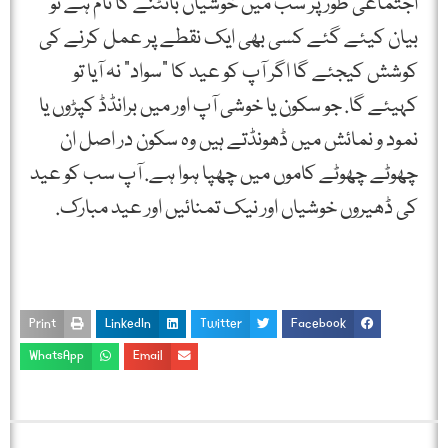
اجتماعی طور پر سب میں خوشیاں بانٹنے کا نام ہے تو
بیان کیئے گئے کسی بھی ایک نقطے پر عمل کرنے کی
کوشش کیجئے گا اگر آپ کو عید کا "سواد” نہ آیا تو
کہیئے گا. جو سکون یا خوشی آپ اور میں برانڈڈ کپڑوں یا
نمود و نمائش میں ڈھونڈتے ہیں وہ سکون در اصل ان
چھوٹے چھوٹے کاموں میں چھپا ہوا ہے. آپ سب کو عید
کی ڈھیروں خوشیاں اور نیک تمنائیں اور عید مبارک.
Print
LinkedIn
Twitter
Facebook
WhatsApp
Email