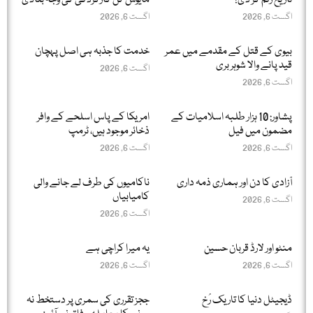
تاریخ رقم کر دی!
مایوس کن کارکردگی کی وجہ بتادی
اگست 6, 2026
اگست 6, 2026
بیوی کے قتل کے مقدمے میں عمر
خدمت کا جذبہ ہی اصل پہچان
قید پانے والا شوہر بری
اگست 6, 2026
اگست 6, 2026
پشاور: 10 ہزار طلبہ اسلامیات کے
امریکا کے پاس اسلحے کے وافر
مضمون میں فیل
ذخائر موجود ہیں، ٹرمپ
اگست 6, 2026
اگست 6, 2026
آزادی کا دن اور ہماری ذمہ داری
ناکامیوں کی طرف لے جانے والی
کامیابیاں
اگست 6, 2026
اگست 6, 2026
منٹو اور لارڈ قربان حسین
یہ میرا کراچی ہے
اگست 6, 2026
اگست 6, 2026
ڈیجیٹل دنیا کا تاریک رُخ
ججز تقرری کی سمری پر دستخط نہ