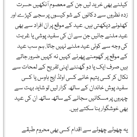
کیلئے بھی خرید لیں جن کے معصوم آنکھیں حسرت
زدہ نظروں سے دکانوں کے شو کیسوں پر سجے کپڑے اور
کھلونے دیکھتی ہیں. عید کے موقع پر ان افراد سے بھی
عید ملنے جائیں جن سے ان کی سفید پوشی یا غربت
کی وجہ سے کوئی عید ملنے نہیں جاتا. ہم سب عید
کے موقع پر گھومنے پھرنے کہیں نہ کہیں ضرور جاتے
ہیں صرف ایک یا دو گھنٹے اپنی تفریح کے لمحات سے
نکال کر کسی یتیم خانے کسی اولڈ ایج ہاوس یا کسی
سفید پوش خاندان کے ساتھ گزار لیں تو شاید بہت سے
چہروں پر مسکانیں سجانے کے ساتھ ساتھ ان کی عید
بھی خوشگوار بنا سکتے ہیں.
یہ چھوٹے چھوٹے سے اقدام کسی بھی محروم طبقے