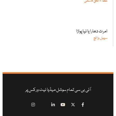
عطا ء الحق قاسمی
امرت دھارا یا نیا پواڑا
سہیل وڑائچ
آئی بی سی تمام سوشل میڈیا نیٹ ورکس پر