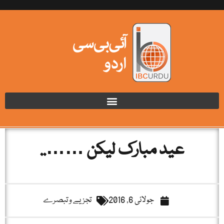
عید مبارک لیکن ……..
جولائی 6, 2016
تجزیے و تبصرے