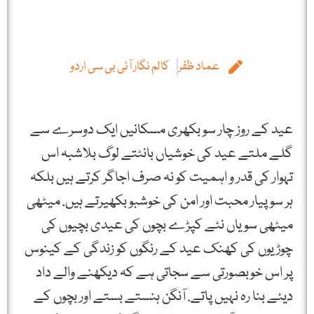
عماد ظفر
کالم نگار آئی بی سی اردو
عید کے روز چار سو بکھری مسکانیں ایک دوسرے سے
گلے ملتے عید کی خوشیاں بانٹتے لوگ بلاشبہ اس
تہوار کی قدر و اہمیت کو نہ صرف اجاگر کرتے ہیں بلکہ
ہر سو پیار محبت اور امن کی خوشبو بکھیرتے ہیں. میٹھی
میٹھی سویاں نئے کپڑے بچوں کی عیدی بچیوں کی
چوڑیوں کی کھنک عید کے رنگوں کو زندگی کے کینوس
پر اس خوبصورتی سے سجاتی ہے کہ دیکھنے والے داد
دیئے بنا رہ نہیں پاتے. آنگن ہنستے بستے اور بچوں کے