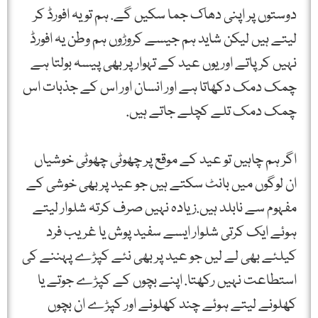
دوستوں پر اپنی دھاک جما سکیں گے. ہم تو یہ افورڈ کر
لیتے ہیں لیکن شاید ہم جیسے کروڑوں ہم وطن یہ افورڈ
نہیں کر پاتے اور یوں عید کے تہوار پر بھی پیسہ بولتا ہے
چمک دمک دکھاتا ہے اور انسان اور اس کے جذبات اس
چمک دمک تلے کچلے جاتے ہیں.
اگر ہم چاہیں تو عید کے موقع پر چھوٹی چھوٹی خوشیاں
ان لوگوں میں بانٹ سکتے ہیں جو عید پر بھی خوشی کے
مفہوم سے نابلد ہیں.زیادہ نہیں صرف کرتہ شلوار لیتے
ہوئے ایک کرتی شلوار ایسے سفید پوش یا غریب فرد
کیلئے بھی لے لیں جو عید پر بھی نئے کپڑے پہننے کی
استطاعت نہیں رکھتا. اپنے بچوں کے کپڑے جوتے یا
کھلونے لیتے ہوئے چند کھلونے اور کپڑے ان بچوں