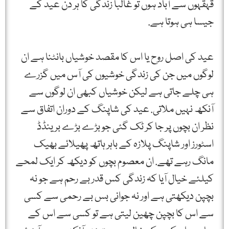
قہقہوں سے آباد ہوں تو غالبا زندگی کا ہر دن عید کے
جیسا ہی ہوتا ہے.
عید کی اصل روح یا اس کا مقصد خوشیاں بانٹنا ہے ان
لوگوں میں جن کی زندگی خوشیوں کی آس میں گزرے
ہی چلے جاتی ہے لیکن خوشیاں کبھی ان لوگوں سے
آنکھ نہیں ملاتی. عید کی شاپنگ کے دوران اتفاق سے
نظر ان بچوں پر جا کر ٹک گئی جو بڑے بڑے برینڈڈ
اسٹورز اور شاپنگ پلازہ کے باہر ہاتھ پھیلائے بھیک
مانگ رہے تھے. ان معصوم بچوں کو دیکھ کر ایک لمحے
کیلئے خیال آیا کہ زندگی کس قدر بے رحم ہے جو نہ
بچپن دیکھتی ہے اور نہ جوانی بس بے رحمی سے کسی
سے اس کا بچپن چھین لیتی ہے تو کسی سے اس کے