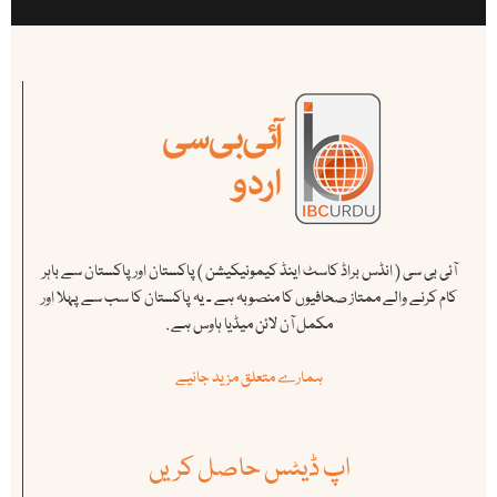
آئی بی سی ( انڈس براڈ کاسٹ اینڈ کیمونیکیشن ) پاکستان اور پاکستان سے باہر
کام کرنے والے ممتاز صحافیوں کا منصوبہ ہے ۔ یہ پاکستان کا سب سے پہلا اور
مکمل آن لائن میڈیا ہاوس ہے .
ہمارے متعلق مزید جانیے
اپ ڈیٹس حاصل کریں