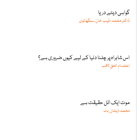
گواہی دیتے دریا
ڈاکٹر محمد طیب خان سنگھانوی
اس شاہراہ پر چلنا دنیا کے لیے کیوں ضروری ہے؟
اعتصام الحق ثاقب
موت ایک اٹل حقیقت ہے
محمد ذیشان بٹ