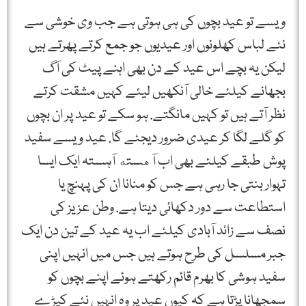
ویسے تو عید بچوں کی ہی ہوتی ہے جب وی خوشی سے
نئے لباس کھلونوں اور عیدیوں جو جمع کرتے پھرتے ہیں
لیکن یہ بچے اس عید کے دن بھی اہنے پیٹ کی آگ
بجھانے کیلئے خالی آنکھیں لیئے کہیں مشقت کرتے
نظر آتے ہیں تو کہیں مانگتے. ہو سکے تو عید پر ان بچوں
کو گلے لگا کر عیدی ضرور دیجئے گا. عید ویسے سفید
پوش طبقے کیلئے بھی اب آهسته آہستہ ایک ایسا
تہوار بنتی جا رہی ہے جس کو منانا ان کی پہنچ یا
استطاعت سے دور دکھائی دیتا ہے. وطن عزیز کی
نصف سے زائد آبادی کیلئے اب یہ عید کے تین دن ایک
جبر مسلسل کی طرح ہوتے ہیں جس میں انہیں اپنی
سفید ہوشی کا بھرم قائم رکھتے ہوئے اپنے بچوں کو
سمجھانا پڑتا ہے کہ کیوں عید پر وہ انہیں نئے کپڑے