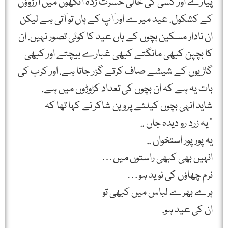
پیارے اور کسی کی خالی حسرت زدہ آنکھوں میں آرزوؤں
کے کشکول. عید میرے اور آپ کے ہاں تو آتی ہے لیکن
ان نادار مسکین بچوں کے ہاں عید کا کوئی تصور نہیں. ان
کا بچپن کبھی مانگتے کبھی غبارے بیچتے اور کبھی
گاڑیوں کے شیشے صاف کرتے گزر جاتا ہے. اور کرب کی
بات یہ ہے کہ ان بچوں کی تعداد کڑوڑوں میں ہے.
شاید انہی بچوں کیلئے پروین شاکر نے کہا تھا کہ
” یہ زرد رو دیدہ جاں ..
یہ پور پور استخواں ..
انہیں بھی کبھی راستوں میں…
نرم چھاؤں کی نوید ہو…
ہرے بھرے لباس میں کبھی تو
ان کی عید ہو.