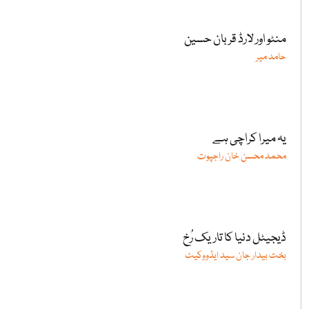
منٹو اور لارڈ قربان حسین
حامد میر
یہ میرا کراچی ہے
محمد محسن خان راجپوت
ڈیجیٹل دنیا کا تاریک رُخ
بخت بیدار جان سید ایڈووکیٹ