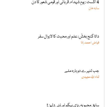
4 اگست : یومِ شہداء، قربانی اور قومی شعور کا دن
سارہ خان
داتا گنج بخشؒ: علم اور محبت کا لازوال سفر
فیاض احمد رانا
جب لٹیرے دوبارہ ملے
ثناء اللّٰہ مجیدی
سابق محبوبہ، بڑی بیگم اور نئی دلہن!