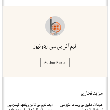
ٹیم آئی بی سی اردو نیوز
Author Posts
مزید تحاریر
عبداللّٰہ شفیق نے ویسٹ انڈیز میں
ارشد ندیم نے کامن ویلتھ گیمز میں