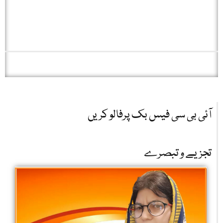
آئی بی سی فیس بک پرفالو کریں
تجزیے و تبصرے