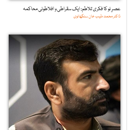
عصرِ نو کا فکری تلاطم: ایک سقراطی و افلاطونی محاکمہ
ڈاکٹر محمد طیب خان سنگھانوی