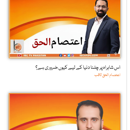
اس شاہراہ پر چلنا دنیا کے لیے کیوں ضروری ہے؟
اعتصام الحق ثاقب