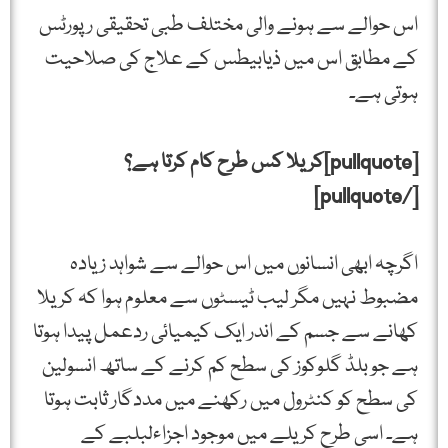
اس حوالے سے ہونے والی مختلف طبی تحقیقی رپورٹس
کے مطابق اس میں ذیابیطس کے علاج کی صلاحیت
ہوتی ہے۔
[pullquote]کریلا کس طرح کام کرتا ہے؟
[/pullquote]
اگرچہ ابھی انسانوں میں اس حوالے سے شواہد زیادہ
مضبوط نہیں مگر لیب ٹیسٹوں سے معلوم ہوا کہ کریلا
کھانے سے جسم کے اندر ایک کیمیائی ردعمل پیدا ہوتا
ہے جو بلڈ گلوکوز کی سطح کم کرنے کے ساتھ انسولین
کی سطح کو کنٹرول میں رکھنے میں مددگار ثابت ہوتا
ہے۔ اسی طرح کریلے میں موجود اجزاءلبلبے کے