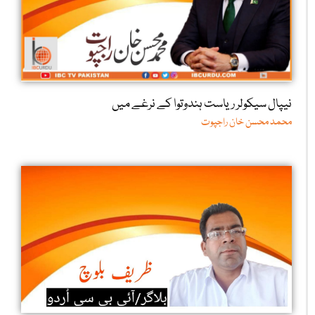
نیپال سیکولر ریاست ہندوتوا کے نرغے میں
محمد محسن خان راجپوت