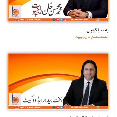
یہ میرا کراچی ہے
محمد محسن خان راجپوت