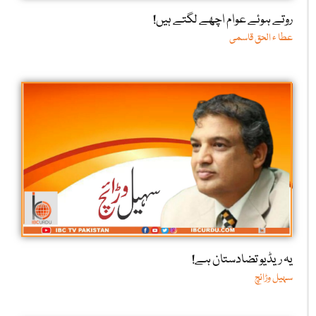
روتے ہوئے عوام اچھے لگتے ہیں!
عطا ء الحق قاسمی
یہ ریڈیو تضادستان ہے!
سہیل وڑائچ