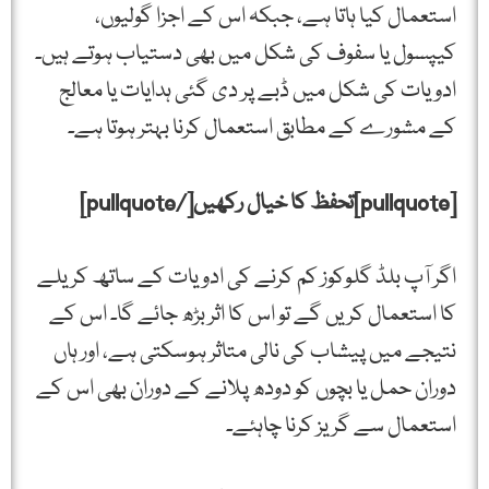
استعمال کیا ہاتا ہے، جبکہ اس کے اجزا گولیوں،
کیپسول یا سفوف کی شکل میں بھی دستیاب ہوتے ہیں۔
ادویات کی شکل میں ڈبے پر دی گئی ہدایات یا معالج
کے مشورے کے مطابق استعمال کرنا بہتر ہوتا ہے۔
[pullquote]تحفظ کا خیال رکھیں[/pullquote]
اگر آپ بلڈ گلوکوز کم کرنے کی ادویات کے ساتھ کریلے
کا استعمال کریں گے تو اس کا اثر بڑھ جائے گا۔ اس کے
نتیجے میں پیشاب کی نالی متاثر ہوسکتی ہے، اور ہاں
دوران حمل یا بچوں کو دودھ پلانے کے دوران بھی اس کے
استعمال سے گریز کرنا چاہئے۔