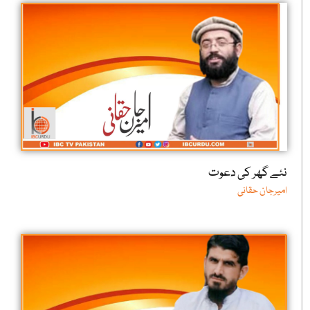
نئے گھر کی دعوت
امیرجان حقانی