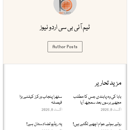
ٹیم آئی بی سی اردو نیوز
Author Posts
مزید تحاریر
بابا کی وہ پابندی جس کا مطلب
ستھرا پنجاب ورکرز کیلئے بڑا
مجھے برسوں بعد سمجھ آیا
فیصلہ
اگست 8, 2026
اگست 8, 2026
روتے ہوئے عوام اچھے لگتے ہیں!
یہ ریڈیو تضادستان ہے!