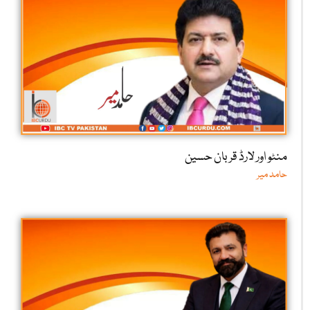
منٹو اور لارڈ قربان حسین
حامد میر