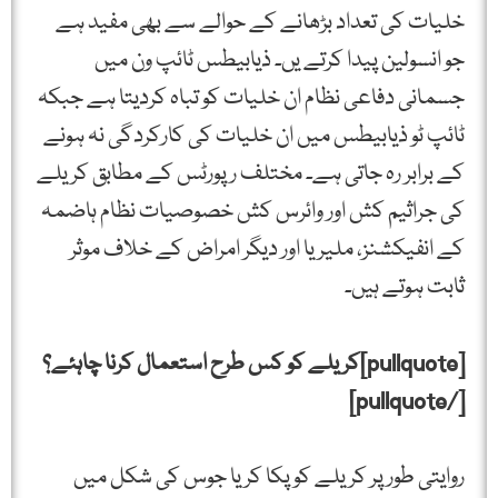
خلیات کی تعداد بڑھانے کے حوالے سے بھی مفید ہے
جو انسولین پیدا کرتے یں۔ ذیابیطس ٹائپ ون میں
جسمانی دفاعی نظام ان خلیات کو تباہ کردیتا ہے جبکہ
ٹائپ ٹو ذیابیطس میں ان خلیات کی کارکردگی نہ ہونے
کے برابر رہ جاتی ہے۔ مختلف رپورٹس کے مطابق کریلے
کی جراثیم کش اور وائرس کش خصوصیات نظام ہاضمہ
کے انفیکشنز، ملیریا اور دیگر امراض کے خلاف موثر
ثابت ہوتے ہیں۔
[pullquote]کریلے کو کس طرح استعمال کرنا چاہئے؟
[/pullquote]
روایتی طور پر کریلے کو پکا کر یا جوس کی شکل میں