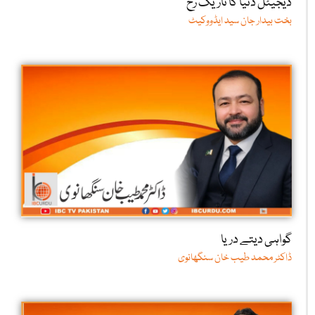
ڈیجیٹل دنیا کا تاریک رُخ
بخت بیدار جان سید ایڈووکیٹ
گواہی دیتے دریا
ڈاکٹر محمد طیب خان سنگھانوی