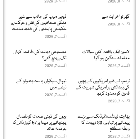
اگست 8, 2026
اگست 8, 2026
گھر تو آخر اپنا ہے
ڈیجی میپ کی جانب سے غیر
ملکی صحافیوں کی نقل و حرکت پر
اگست 8, 2026
حکومتی پابندیوں کی شدید مذمت
اگست 7, 2026
لاہور: ایک واقعہ، کئی سوالات
مصنوعی ذہانت کی طاقت، کہاں
معاملہ سنگین ہو گیا
تک پہنچ گئی؟
اگست 7, 2026
اگست 7, 2026
ٹرمپ نے غیر امریکیوں کے بچوں
نیپال سیکولر ریاست ہندوتوا کے
کی پیدائش پر امریکی شہریت کے
نرغے میں
قانون کو محدود کردیا
اگست 7, 2026
اگست 7, 2026
بھارت: لینڈسلائیڈنگ سے بڑے
بچوں کی ذہنی صحت کو نقصان
پیمانے پر تباہی، 80 دیہات کا
پہنچانے پر میٹا پر 57 کروڑ ڈالرز کا
رابطہ منطقع
جرمانہ عائد
اگست 7, 2026
اگست 7, 2026