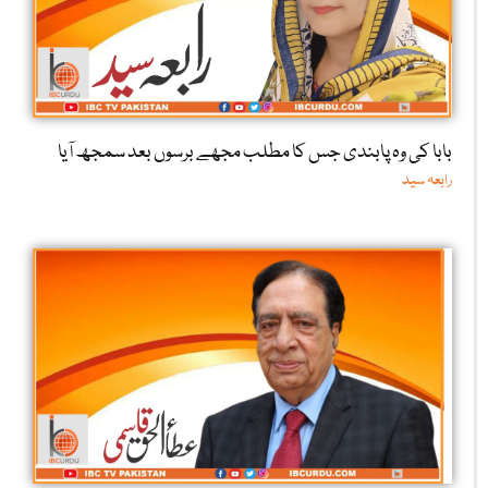
بابا کی وہ پابندی جس کا مطلب مجھے برسوں بعد سمجھ آیا
رابعہ سید