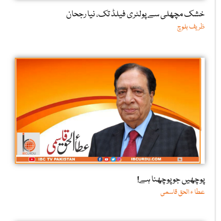
خشک مچھلی سے پولٹری فیلڈ تک، نیا رجحان
ظریف بلوچ
پوچھیں جو پوچھنا ہے!
عطا ء الحق قاسمی