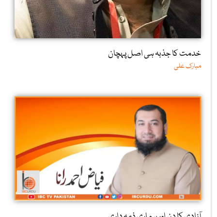
خدمت کا جذبہ ہی اصل پہچان
مبارک علی
آزادی کا دن اور ہماری ذمہ داری