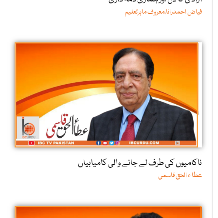
فیاض احمدرانا،معروف ماہرتعلیم
ناکامیوں کی طرف لے جانے والی کامیابیاں
عطا ء الحق قاسمی