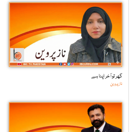
گھر تو آخر اپنا ہے
ناز پروین