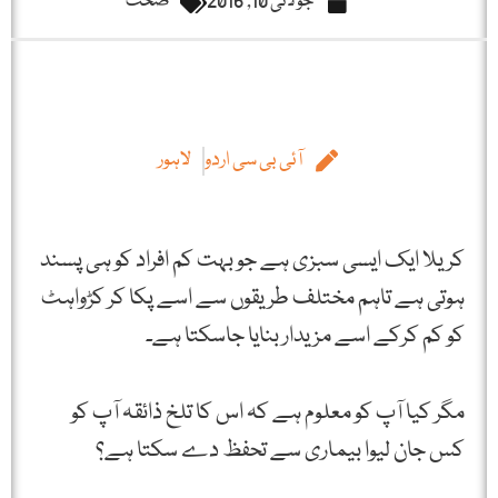
جولائی 10, 2016
صحت
آئی بی سی اردو
لاہور
کریلا ایک ایسی سبزی ہے جو بہت کم افراد کو ہی پسند
ہوتی ہے تاہم مختلف طریقوں سے اسے پکا کر کڑواہٹ
کو کم کرکے اسے مزیدار بنایا جاسکتا ہے۔
مگر کیا آپ کو معلوم ہے کہ اس کا تلخ ذائقہ آپ کو
کس جان لیوا بیماری سے تحفظ دے سکتا ہے؟