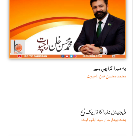
یہ میرا کراچی ہے
محمد محسن خان راجپوت
ڈیجیٹل دنیا کا تاریک رُخ
بخت بیدار جان سید ایڈووکیٹ