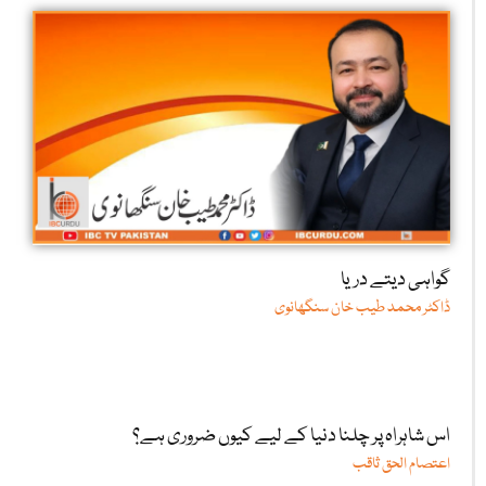
گواہی دیتے دریا
ڈاکٹر محمد طیب خان سنگھانوی
اس شاہراہ پر چلنا دنیا کے لیے کیوں ضروری ہے؟
اعتصام الحق ثاقب