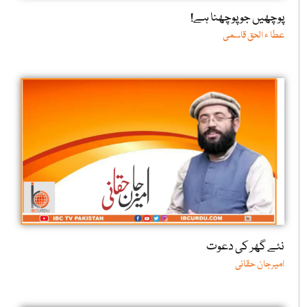
پوچھیں جو پوچھنا ہے!
عطا ء الحق قاسمی
نئے گھر کی دعوت
امیرجان حقانی