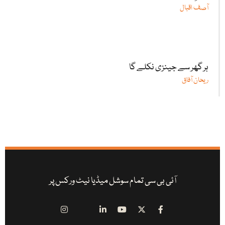
آصف اقبال
ہر گھر سے جینزی نکلے گا
ریحان آفاق
آئی بی سی تمام سوشل میڈیا نیٹ ورکس پر