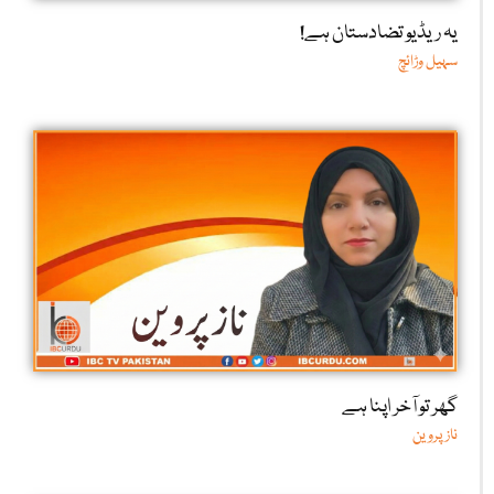
یہ ریڈیو تضادستان ہے!
سہیل وڑائچ
گھر تو آخر اپنا ہے
ناز پروین