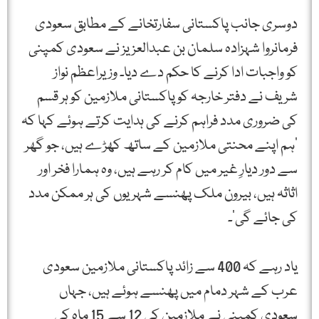
دوسری جانب پاکستانی سفارتخانے کے مطابق سعودی
فرمانروا شہزادہ سلمان بن عبدالعزیز نے سعودی کمپنی
کو واجبات ادا کرنے کا حکم دے دیا۔ وزیراعظم نواز
شریف نے دفتر خارجہ کو پاکستانی ملازمین کو ہر قسم
کی ضروری مدد فراہم کرنے کی ہدایت کرتے ہوئے کہا کہ
‘ہم اپنے محنتی ملازمین کے ساتھ کھڑے ہیں، جو گھر
سے دور دیارِ غیر میں کام کر رہے ہیں، وہ ہمارا فخر اور
اثاثہ ہیں، بیرون ملک پھنسے شہریوں کی ہر ممکن مدد
کی جائے گی’۔
یاد رہے کہ 400 سے زائد پاکستانی ملازمین سعودی
عرب کے شہر دمام میں پھنسے ہوئے ہیں، جہاں
سعودی کمپنی نے ملازمین کی 12 سے 15 ماہ کی