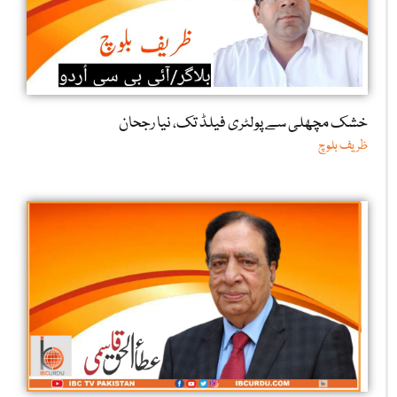
خشک مچھلی سے پولٹری فیلڈ تک، نیا رجحان
ظریف بلوچ