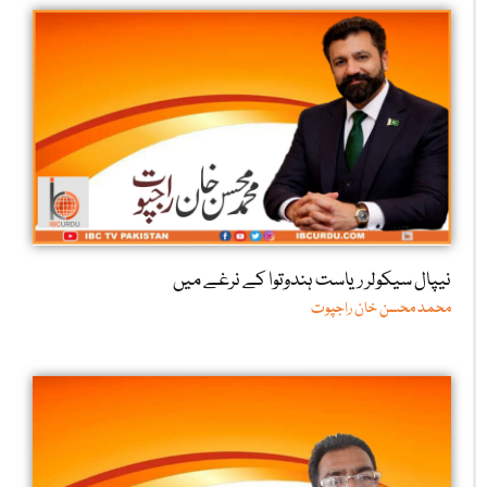
نیپال سیکولر ریاست ہندوتوا کے نرغے میں
محمد محسن خان راجپوت