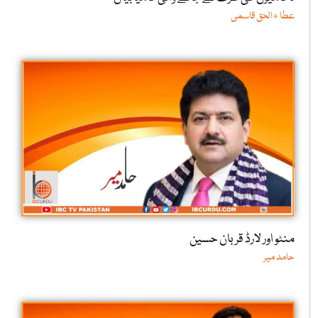
عطا ء الحق قاسمی
منٹو اور لارڈ قربان حسین
حامد میر