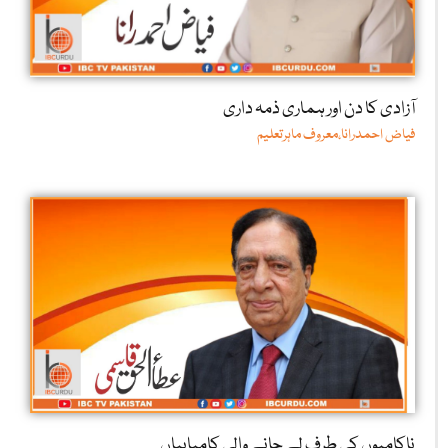
آزادی کا دن اور ہماری ذمہ داری
فیاض احمدرانا،معروف ماہرتعلیم
ناکامیوں کی طرف لے جانے والی کامیابیاں