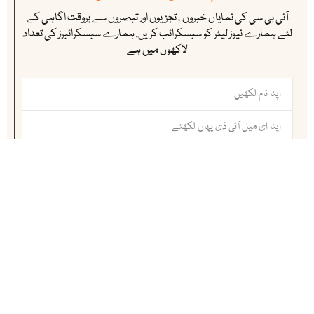
آئی بی سی کی نمایاں خبروں ، تجزیوں اور تبصروں سے بروقت اگاہی کے
لئے ہمارے نیوز لیٹر کو سبسکرائب کریں. ہمارے سبسکرائبرز کی تعداد
لاکھوں میں ہے
سبسکرائب کریں
ہماری ممبرشپ
آئی بی سی ( انڈس براڈ کاسٹ اینڈ کیمونیکیشن ) ڈیجٹیل میڈیاالائنس (DIGI
MAP) کا باقاعدہ رکن ہے ۔