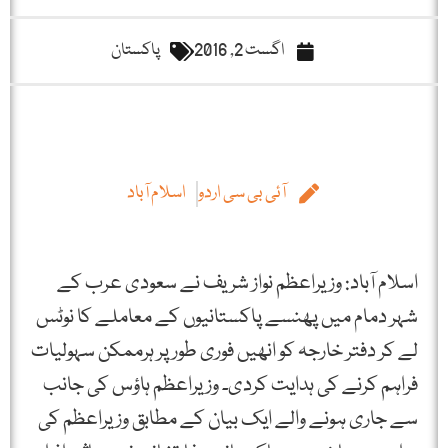
اگست 2, 2016
پاکستان
آئی بی سی اردو
اسلام آباد
اسلام آباد: وزیراعظم نواز شریف نے سعودی عرب کے
شہر دمام میں پھنسے پاکستانیوں کے معاملے کا نوٹس
لے کر دفتر خارجہ کو انھیں فوری طور پر ہرممکن سہولیات
فراہم کرنے کی ہدایت کردی۔ وزیراعظم ہاؤس کی جانب
سے جاری ہونے والے ایک بیان کے مطابق وزیراعظم کی