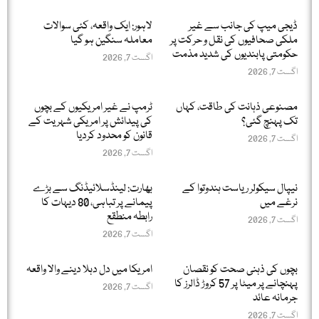
ڈیجی میپ کی جانب سے غیر
لاہور: ایک واقعہ، کئی سوالات
ملکی صحافیوں کی نقل و حرکت پر
معاملہ سنگین ہو گیا
حکومتی پابندیوں کی شدید مذمت
اگست 7, 2026
اگست 7, 2026
مصنوعی ذہانت کی طاقت، کہاں
ٹرمپ نے غیر امریکیوں کے بچوں
تک پہنچ گئی؟
کی پیدائش پر امریکی شہریت کے
قانون کو محدود کردیا
اگست 7, 2026
اگست 7, 2026
نیپال سیکولر ریاست ہندوتوا کے
بھارت: لینڈسلائیڈنگ سے بڑے
نرغے میں
پیمانے پر تباہی، 80 دیہات کا
رابطہ منطقع
اگست 7, 2026
اگست 7, 2026
بچوں کی ذہنی صحت کو نقصان
امریکا میں دل دہلا دینے والا واقعہ
پہنچانے پر میٹا پر 57 کروڑ ڈالرز کا
اگست 7, 2026
جرمانہ عائد
اگست 7, 2026