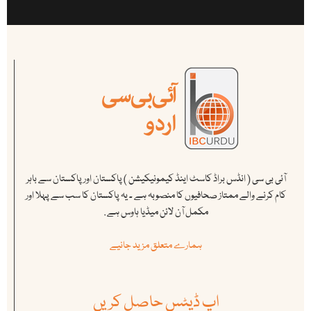
آئی بی سی ( انڈس براڈ کاسٹ اینڈ کیمونیکیشن ) پاکستان اور پاکستان سے باہر
کام کرنے والے ممتاز صحافیوں کا منصوبہ ہے ۔ یہ پاکستان کا سب سے پہلا اور
مکمل آن لائن میڈیا ہاوس ہے .
ہمارے متعلق مزید جانیے
اپ ڈیٹس حاصل کریں