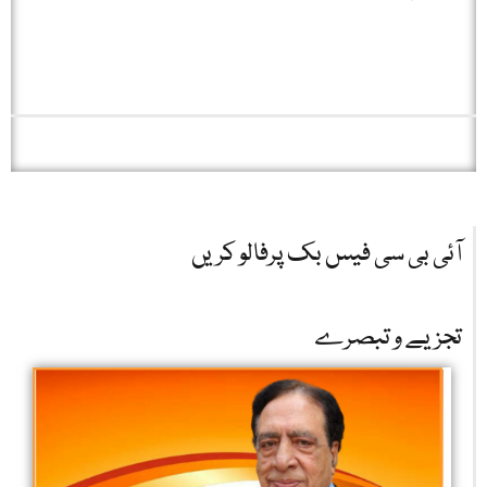
آئی بی سی فیس بک پرفالو کریں
تجزیے و تبصرے