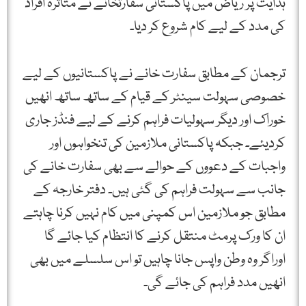
ہدایت پر ریاض میں پاکستانی سفارتخانے نے متاثرہ افراد
کی مدد کے لیے کام شروع کر دیا۔
ترجمان کے مطابق سفارت خانے نے پاکستانیوں کے لیے
خصوصی سہولت سینٹر کے قیام کے ساتھ ساتھ انھیں
خوراک اور دیگر سہولیات فراہم کرنے کے لیے فنڈز جاری
کردیئے۔ جبکہ پاکستانی ملازمین کی تنخواہوں اور
واجبات کے دعووں کے حوالے سے بھی سفارت خانے کی
جانب سے سہولت فراہم کی گئی ہیں۔ دفتر خارجہ کے
مطابق جو ملازمین اس کمپنی میں کام نہیں کرنا چاہتے
ان کا ورک پرمٹ منتقل کرنے کا انتظام کیا جائے گا
اوراگر وہ وطن واپس جانا چاہیں تو اس سلسلے میں بھی
انھیں مدد فراہم کی جائے گی۔