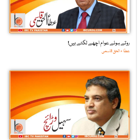
روتے ہوئے عوام اچھے لگتے ہیں!
عطا ء الحق قاسمی