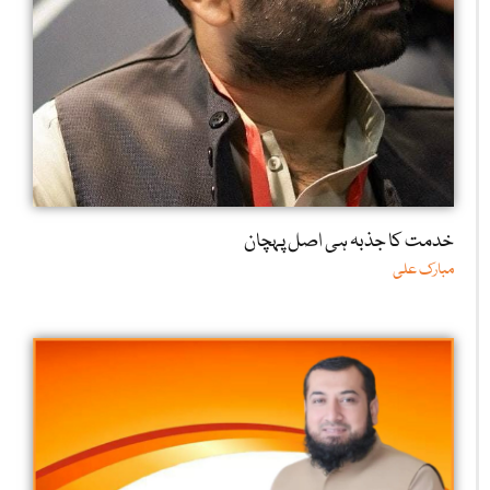
خدمت کا جذبہ ہی اصل پہچان
مبارک علی