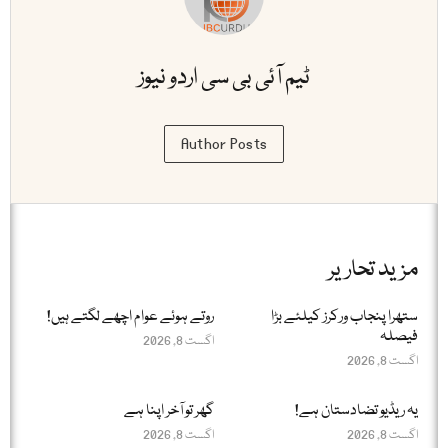
ٹیم آئی بی سی اردو نیوز
Author Posts
مزید تحاریر
ستھرا پنجاب ورکرز کیلئے بڑا
روتے ہوئے عوام اچھے لگتے ہیں!
فیصلہ
اگست 8, 2026
اگست 8, 2026
یہ ریڈیو تضادستان ہے!
گھر تو آخر اپنا ہے
اگست 8, 2026
اگست 8, 2026