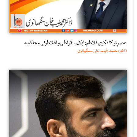
عصرِ نو کا فکری تلاطم: ایک سقراطی و افلاطونی محاکمہ
ڈاکٹر محمد طیب خان سنگھانوی