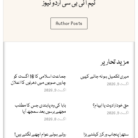
ٹیم آئی بی سی اردو نیوز
Author Posts
مزید تحاریر
میری تکمیل ہو نہ جائے کہیں
جماعت اسلامی کا 16 اگست کو
چاروں صوبوں میں دھرنوں کا اعلان
اگست 9, 2026
اگست 9, 2026
حقِ خودارادیت یا ابہام؟
بابا کی وہ پابندی جس کا مطلب
مجھے برسوں بعد سمجھ آیا
اگست 9, 2026
اگست 8, 2026
ستھرا پنجاب ورکرز کیلئے بڑا
روتے ہوئے عوام اچھے لگتے ہیں!