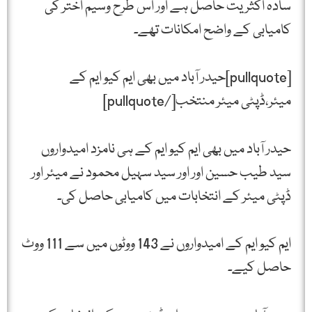
سادہ اکثریت حاصل ہے اور اس طرح وسیم اختر کی
کامیابی کے واضح امکانات تھے۔
[pullquote]حیدر آباد میں بھی ایم کیو ایم کے
میئر،ڈپٹی میئر منتخب[/pullquote]
حیدر آباد میں بھی ایم کیو ایم کے ہی نامزد امیدواروں
سید طیب حسین اور اور سید سہیل محمود نے میئر اور
ڈپٹی میئر کے انتخابات میں کامیابی حاصل کی۔
ایم کیو ایم کے امیدواروں نے 143 ووٹوں میں سے 111 ووٹ
حاصل کیے۔