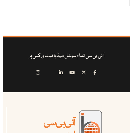
آئی بی سی تمام سوشل میڈیا نیٹ ورکس پر