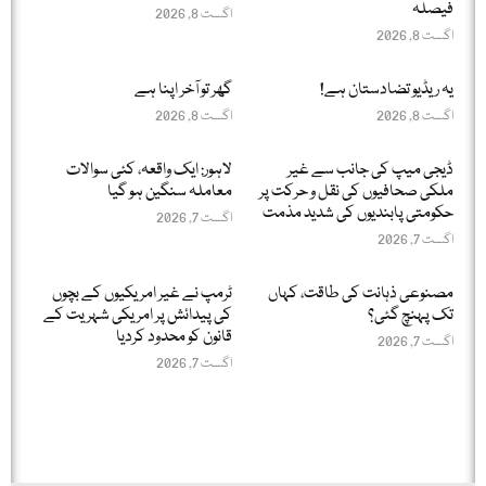
فیصلہ
اگست 8, 2026
اگست 8, 2026
یہ ریڈیو تضادستان ہے!
گھر تو آخر اپنا ہے
اگست 8, 2026
اگست 8, 2026
ڈیجی میپ کی جانب سے غیر
لاہور: ایک واقعہ، کئی سوالات
ملکی صحافیوں کی نقل و حرکت پر
معاملہ سنگین ہو گیا
حکومتی پابندیوں کی شدید مذمت
اگست 7, 2026
اگست 7, 2026
مصنوعی ذہانت کی طاقت، کہاں
ٹرمپ نے غیر امریکیوں کے بچوں
تک پہنچ گئی؟
کی پیدائش پر امریکی شہریت کے
قانون کو محدود کردیا
اگست 7, 2026
اگست 7, 2026