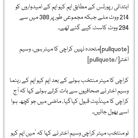
ابتدائی رپورٹس کے مطابق ایم کیو ایم کے امیدواروں کو
214 ووٹ ملے جبکہ مجموعی طور پر 308 میں سے
294 ووٹ کاسٹ کیے گئے تھے۔
[pullquote]متحدہ نہیں کراچی کا میئر ہوں، وسیم
اختر[/pullquote]
کراچی کا میئر منتخب ہونے کے بعد ایم کیو ایم کے رہنما
وسیم اختر نے صحافیوں سے بات کرتے ہوئے کہا کہ آج
کراچی کا مینڈیٹ قبول کیاگیا، ماضی میں جو کچھ ہوا
اسے بھول جائیں۔
نو منتخب میئر کراچی وسیم اختر نے کہا کہ ‘میں ایم کیو