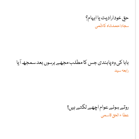
حقِ خودارادیت یا ابہام؟
سجاداحمدشاہ کاظمی
بابا کی وہ پابندی جس کا مطلب مجھے برسوں بعد سمجھ آیا
رابعہ سید
روتے ہوئے عوام اچھے لگتے ہیں!
عطا ء الحق قاسمی