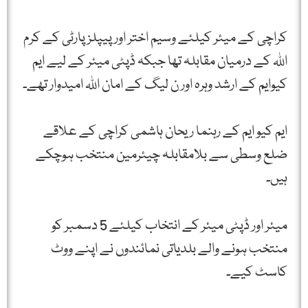
کراچی کے میئر کیلئے وسیم اختر اور پیپلزپارٹی کے کرم
اللہ کے درمیان مقابلہ تھا جبکہ ڈپٹی میئر کے لیے ایم
کیوایم کے ارشد وہرہ اور ن لیگ کے امان اللہ امیدوار تھے۔
ایم کیو ایم کے رہنما ریحان ہاشمی کراچی کے علاقے
ضلع وسطی سے بلامقابلہ چیئرمین منتخب ہوچکے
ہیں۔
میئر اور ڈپٹی میئر کے انتخاب کیلئے 5 دسمبر کو
منتخب ہونے والے بلدیاتی نمائندوں نے اپنے ووٹ
کاسٹ کیے۔