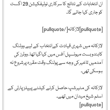
ان انتخابات کے نتائج کا سرکاری نوٹیفکیشن 29 اگست
کو جاری کیا جائے گا۔
[pullquote]لاڑکانہ[/pullquote]
لاڑکانہ میں شہری قیادت کےانتخاب کے لیے ووٹنگ
کابندوبست میونسپل آفس میں کیاگیا تھا، ووٹرز کی
آمدمیں تاخیرکی وجہ سے پولنگ وقت مقررہ پرشروع نہ
ہوسکی تھی۔
لاڑکانہ کی مئیرشپ حاصل کرنے کیلئے پیپلز پارٹی کے
اسلم شیخ میدان میں تھے۔
[pullquote]