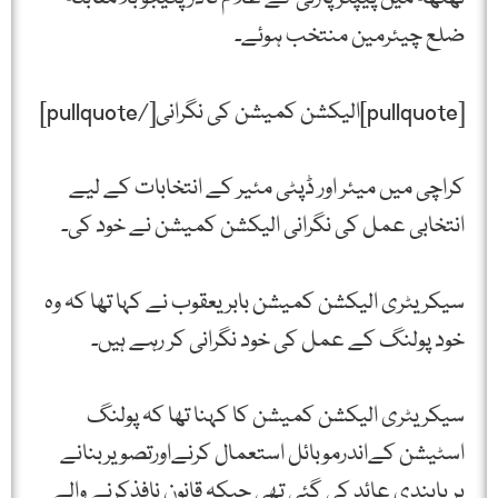
ضلع چیئرمین منتخب ہوئے۔
[pullquote]الیکشن کمیشن کی نگرانی[/pullquote]
کراچی میں میئر اور ڈپٹی مئیر کے انتخابات کے لیے
انتخابی عمل کی نگرانی الیکشن کمیشن نے خود کی۔
سیکریٹری الیکشن کمیشن بابریعقوب نے کہا تھا کہ وہ
خود پولنگ کے عمل کی خود نگرانی کر رہے ہیں۔
سیکریٹری الیکشن کمیشن کا کہنا تھا کہ پولنگ
اسٹیشن کےاندرموبائل استعمال کرنےاورتصویربنانے
پرپابندی عائد کی گئی تھی جبکہ قانون نافذکرنے والے