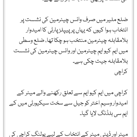
ضلع ملیر میں صرف وائس چیئرمین كی نشست پر
انتخاب ہوا کیوں کہ یہاں پر پیپلز پارٹی کا امیدوار
بلامقابلہ چیئرمین منتخب ہو چکا تھا، ضلع وسطی
میں ایم كیو ایم چیئرمین اور وائس چیئرمین کی نشست
بلامقابلہ جیت چكی ہے۔
کراچی
کراچی میں ایم کیو ایم سے تعلق رکھنے والے میئر کے
امیدوار وسیم اختر کو جیل سے سخت سیکیورٹی میں کے
ایم سی بلڈنگ لایا گیا۔
میئر اور ڈپٹی میئر کے انتخاب کے لیے پولنگ کراچی کی