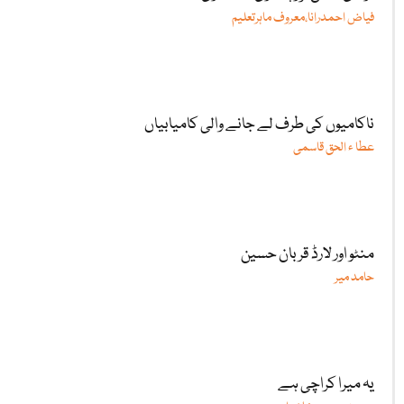
فیاض احمدرانا،معروف ماہرتعلیم
ناکامیوں کی طرف لے جانے والی کامیابیاں
عطا ء الحق قاسمی
منٹو اور لارڈ قربان حسین
حامد میر
یہ میرا کراچی ہے