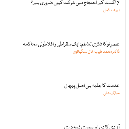
7 اگست کے احتجاج میں شرکت کیوں ضروری ہے؟
آصف اقبال
عصرِ نو کا فکری تلاطم: ایک سقراطی و افلاطونی محاکمہ
ڈاکٹر محمد طیب خان سنگھانوی
خدمت کا جذبہ ہی اصل پہچان
مبارک علی
آزادی کا دن اور ہماری ذمہ داری