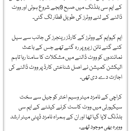
کے ایم سی بلڈنگ میں صبح 9بجے شروع ہوئی اور ووٹ
ڈالنے کے لئے ووٹرز کی طویل قطار لگ گئی۔
ایم کیوایم کے ووٹرز کے کارڈز رینجرز کی جانب سے سیل
کئے گئے نائن زیرو پر رہ گئے تھے جس کے باعث
نمائندوں کو ووٹ ڈالنے میں مشکلات کا سامنا رہا تاہم
الیکشن کمیشن نے اصل شناختی کارڈ پر ووٹ ڈالنے کی
اجازت دے دی تھی۔
کراچی کے نامزد میئر وسیم اختر کو جیل سے سخت
سیکیورٹی میں ووٹ کاسٹ کرنے کیلئے کے ایم سی
بلڈنگ لایا گیا تھا اور ان کے ہمراہ نامزد ڈپٹی میئر ارشد
ووہرہ بھی موجود تھے۔