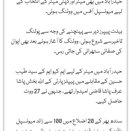
حیدرآباد میں بھی میئر اور ڈپٹی میئر کے انتخاب کے
لیے میونسپل آفس میں ووٹنگ ہوئی۔
بیلٹ پیپرز دیر سے پہنچنے کی وجہ سے پولنگ
تاخیرسے شروع ہوئی، ووٹنگ کا آغاز ہونے بعد بھی ایوان
کی صفائی ستھرائی کی جاتی رہی۔
حیدر آباد میں میئر کے لیے ایم کیو ایم کے سید طیب
حسین کے مقابلے میں پیپلز پارٹی کے اللہ بخش پاشا
عرف پاشا قاضی امیدوار تھے، جنہوں نے 27 ووٹ
حاصل کیے۔
سندھ بھر کے 20 اضلاع میں 100 سے زائد میونسپل