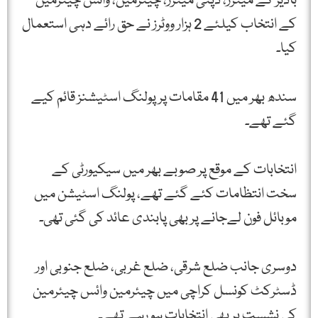
باڈیز کے میئرز، ڈپٹی میئرز، چیئرمین، وائس چیئرمین
کے انتخاب کیلئے 2 ہزار ووٹرز نے حق رائے دہی استعمال
کیا۔
سندھ بھر میں 41 مقامات پر پولنگ اسٹیشنز قائم کیے
گئے تھے۔
انتخابات کے موقع پر صوبے بھر میں سیکیورٹی کے
سخت انتظامات کئے گئے تھے، پولنگ اسٹیشن میں
موبائل فون لےجانے پر بھی پابندی عائد کی گئی تھی۔
دوسری جانب ضلع شرقی، ضلع غربی، ضلع جنوبی اور
ڈسٹركٹ كونسل كراچی میں چیئرمین وائس چیئرمین
كی نشست پر بھی انتخابات ہو رہے تھے۔