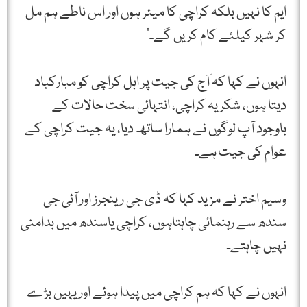
ایم کا نہیں بلکہ کراچی کا میئر ہوں اور اس ناطے ہم مل
کر شہر کیلئے کام کریں گے۔’
انہوں نے کہا کہ آج کی جیت پر اہل کراچی کو مبارکباد
دیتا ہوں، شکریہ کراچی، انتہائی سخت حالات کے
باوجود آپ لوگوں نے ہمارا ساتھ دیا، یہ جیت کراچی کے
عوام کی جیت ہے۔
وسیم اختر نے مزید کہا کہ ڈی جی رینجرز اور آئی جی
سندھ سے رہنمائی چاہتاہوں، کراچی یاسندھ میں بدامنی
نہیں چاہتے۔
انہوں نے کہا کہ ہم کراچی میں پیدا ہوئے اور یہیں بڑے