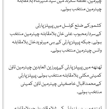
چیرمین، تعلقہ سکرنڈ میں سید منیرشاہ بلامقابلہ
چیئرمین منتخب ہوئے۔
کشمورکے ضلع کونسل میں پیپلز پارٹی
کےسردارمحبوب علی خان بلامقابلہ چیئرمین منتخب
ہوئے، جبکہ پیپلزپارٹی کے ہی میرنویدخان بلامقابلہ
وائس چیئرمین منتخب ہوئے۔
ٹھٹھہ میں پیپلزپارٹی کےپیرزین العابدین چیئرمین ٹاؤن
کمیٹی مکلی بلامقابلہ منتخب ہوئے، پیپلزپارٹی
کےمحمداقبال خاصخیلی چیئرمین ٹاؤن کمیٹی
منتخب ہوئے۔
ٹھٹھہ میں پیپلز پارٹی کے غلام قادر پلیجو بلامقابلہ