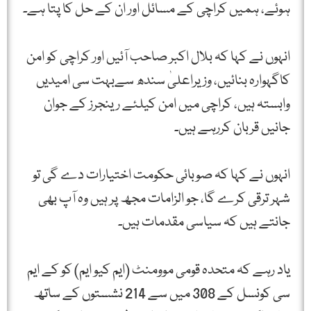
ہوئے، ہمیں کراچی کے مسائل اور ان کے حل کا پتا ہے۔
انہوں نے کہا کہ بلال اکبر صاحب آئیں اور کراچی کو امن
کاگہوارہ بنائیں، وزیراعلیٰ سندھ سےبہت سی امیدیں
وابستہ ہیں، کراچی میں امن کیلئے رینجرز کے جوان
جانیں قربان کررہے ہیں۔
انہوں نے کہا کہ صوبائی حکومت اختیارات دے گی تو
شہر ترقی کرے گا، جو الزامات مجھ پر ہیں وہ آپ بھی
جانتے ہیں کہ سیاسی مقدمات ہیں۔
یاد رہے کہ متحدہ قومی موومنٹ (ایم کیو ایم) کو کے ایم
سی کونسل کے 308 میں سے 214 نشستوں کے ساتھ