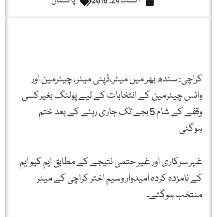
اگست 24, 2016
پاکستان
کراچی: سندھ بھر میں میئر،ڈپٹی میئر، چیئرمین اور
وائس چیئرمین کے انتخابات کے لیے پولنگ بغیرکسی
وقفے کے شام 5 بجے تک جاری رہنے کے بعد ختم
ہوگئی
غیر سرکاری اور غیر حتمی نتیجے کے مطابق ایم کیو ایم
کے نامزدہ کردہ امیدوار وسیم اختر کراچی کے میئر
منتخب ہوگئے۔