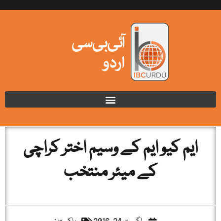
ایم کیو ایم کے وسیم اختر کراچی
کے میئر منتخب