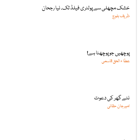
خشک مچھلی سے پولٹری فیلڈ تک، نیا رجحان
ظریف بلوچ
پوچھیں جو پوچھنا ہے!
عطا ء الحق قاسمی
نئے گھر کی دعوت
امیرجان حقانی