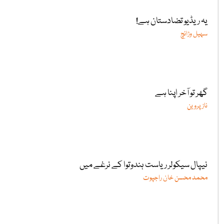
یہ ریڈیو تضادستان ہے!
سہیل وڑائچ
گھر تو آخر اپنا ہے
ناز پروین
نیپال سیکولر ریاست ہندوتوا کے نرغے میں
محمد محسن خان راجپوت