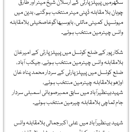
سکھرمیں پیپلز پارٹی کے ارسلان شیخ میئر اور طارق
چوہان بلا مقابلہ ڈپٹی میئر منتخب ہوگئے، بدین میں
میونسپل کمیٹی ماتلی، بابوسبھاگوخاصخیلی بلامقابلہ
وائس چیئرمین منتخب ہوئے۔
شکارپور کے ضلع کونسل میں پیپلزپارٹی کے امیرخان
بلامقابلہ وائس چیئرمین منتخب ہوئے، جیکب آباد،
ضلع کونسل میں پیپلزپارٹی کے سردار محمد پناہ خان
اوڑھو بلامقابلہ چیئرمین منتخب ہوئے،
شہیدبینظیرآباد میں سابق ممبرصوبائی اسمبلی سردار
جام تماچی بلامقابلہ چیرمین منتخب ہوئے۔
شہید بینظیرآباد میں علی اکبرجمالی بلامقابلہ وائس