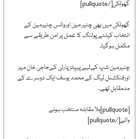
گھوٹکی[/pullquote]
گھوٹکی میں بھی چئیر مین اوروائس چئیرمین کے
انتخاب کیلئے پولنگ کا عمل پر امن طریقے سے
مکمل ہوگیا۔
چئیرمین شپ کےلیے پیپلز پارٹی کےحاجی خان مہر
اورفنکشنل لیگ کے محمد یوسف ایک دوسرے کے
مدمقابل تھے۔
[pullquote]بلا مقابلہ منتخب ہونے
والے[/pullquote]