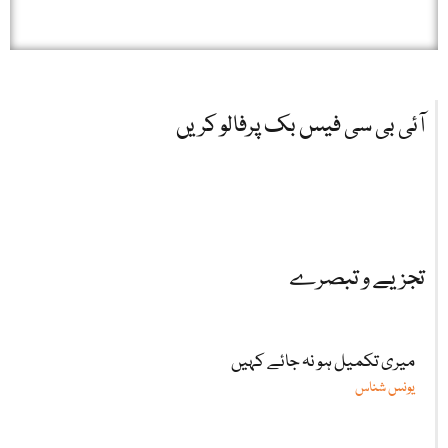
آئی بی سی فیس بک پرفالو کریں
تجزیے و تبصرے
میری تکمیل ہو نہ جائے کہیں
یونس شناس