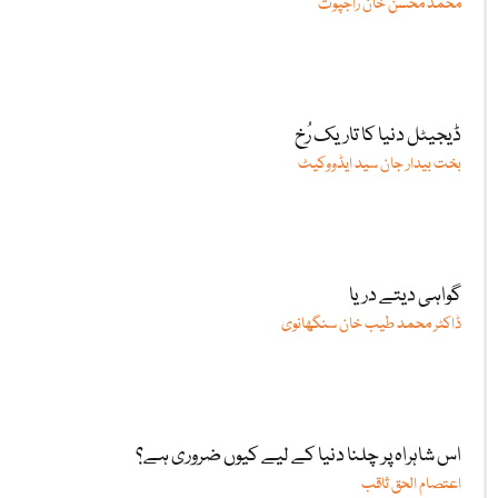
محمد محسن خان راجپوت
ڈیجیٹل دنیا کا تاریک رُخ
بخت بیدار جان سید ایڈووکیٹ
گواہی دیتے دریا
ڈاکٹر محمد طیب خان سنگھانوی
اس شاہراہ پر چلنا دنیا کے لیے کیوں ضروری ہے؟
اعتصام الحق ثاقب