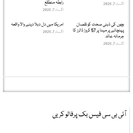
رابطہ منطقع
اگست 7, 2026
اگست 7, 2026
بچوں کی ذہنی صحت کو نقصان
امریکا میں دل دہلا دینے والا واقعہ
پہنچانے پر میٹا پر 57 کروڑ ڈالرز کا
اگست 7, 2026
جرمانہ عائد
اگست 7, 2026
آئی بی سی فیس بک پرفالو کریں