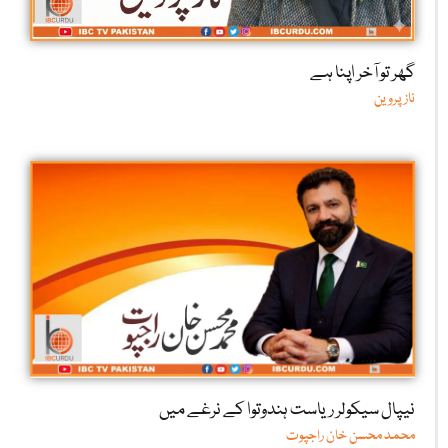
گھر تو آخر اپنا ہے
ناز پروین
نیپال سیکولر ریاست ہندوتوا کے نرغے میں
محمد محسن خان راجپوت