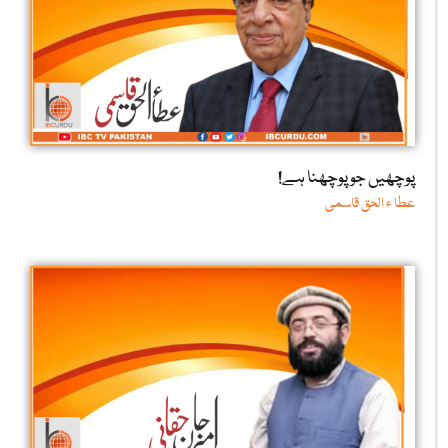
پوچھیں جو پوچھنا ہے!
عطا ء الحق قاسمی