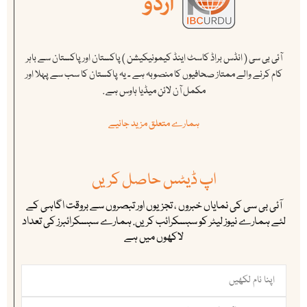
آئی بی سی ( انڈس براڈ کاسٹ اینڈ کیمونیکیشن ) پاکستان اور پاکستان سے باہر
کام کرنے والے ممتاز صحافیوں کا منصوبہ ہے ۔ یہ پاکستان کا سب سے پہلا اور
مکمل آن لائن میڈیا ہاوس ہے .
ہمارے متعلق مزید جانیے
اپ ڈیٹس حاصل کریں
آئی بی سی کی نمایاں خبروں ، تجزیوں اور تبصروں سے بروقت اگاہی کے
لئے ہمارے نیوز لیٹر کو سبسکرائب کریں. ہمارے سبسکرائبرز کی تعداد
لاکھوں میں ہے