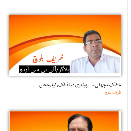
خشک مچھلی سے پولٹری فیلڈ تک، نیا رجحان
ظریف بلوچ