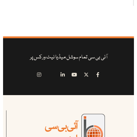
آئی بی سی تمام سوشل میڈیا نیٹ ورکس پر