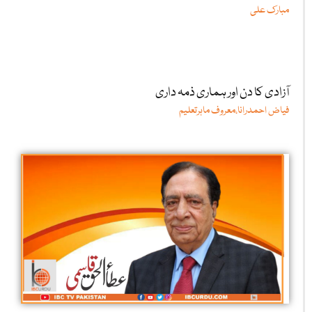
مبارک علی
آزادی کا دن اور ہماری ذمہ داری
فیاض احمدرانا،معروف ماہرتعلیم