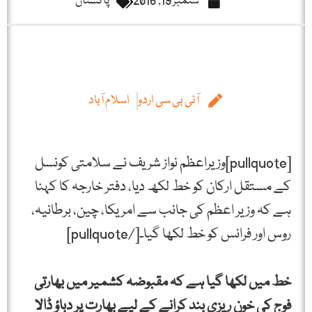
ستمبر 19, 2016
پاکستان
آئی بی سی اردو
اسلام آباد
[pullquote]وزیراعظم نواز شریف نے سلامتی کونسل
کے مستقل ارکان کو خط لکھ دیا، دفتر خارجہ کا کہنا
ہے کہ وزیر اعظم کی جانب سے امریکا، چین، برطانیہ،
روس اور فرانس کو خط لکھا گیا۔[/pullquote]
خط میں لکھا گیا ہے کہ مقبوضہ کشمیر میں بھارتی
فوج کی خون ریزی بند کرانے کے لیے بھارت پر دباؤ ڈالا