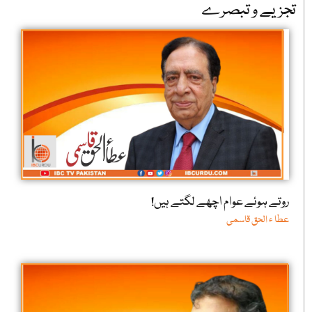
تجزیے و تبصرے
روتے ہوئے عوام اچھے لگتے ہیں!
عطا ء الحق قاسمی