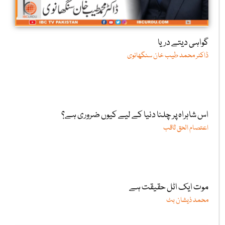
گواہی دیتے دریا
ڈاکٹر محمد طیب خان سنگھانوی
اس شاہراہ پر چلنا دنیا کے لیے کیوں ضروری ہے؟
اعتصام الحق ثاقب
موت ایک اٹل حقیقت ہے
محمد ذیشان بٹ