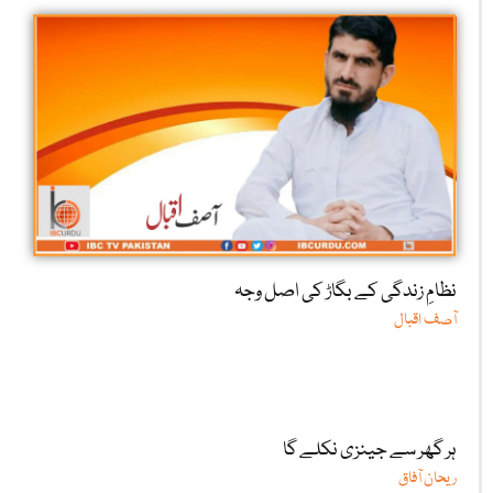
نظامِ زندگی کے بگاڑ کی اصل وجہ
آصف اقبال
ہر گھر سے جینزی نکلے گا
ریحان آفاق