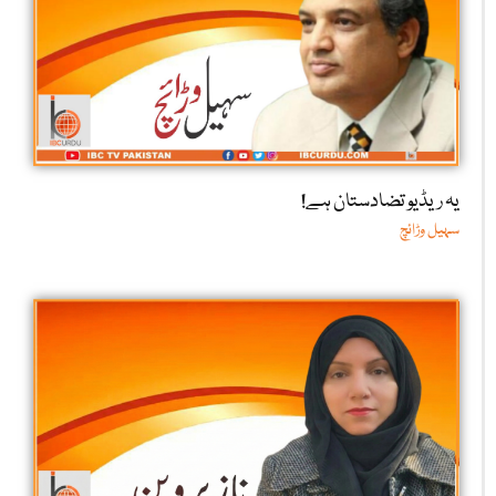
یہ ریڈیو تضادستان ہے!
سہیل وڑائچ