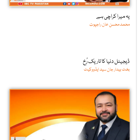
یہ میرا کراچی ہے
محمد محسن خان راجپوت
ڈیجیٹل دنیا کا تاریک رُخ
بخت بیدار جان سید ایڈووکیٹ