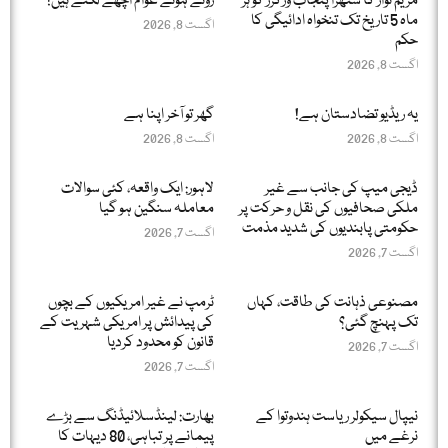
مریم نواز کا ستھرا پنجاب ورکرز کو ہر
روتے ہوئے عوام اچھے لگتے ہیں!
ماہ 5 تاریخ تک تنخواہ ادائیگی کا
اگست 8, 2026
حکم
اگست 8, 2026
یہ ریڈیو تضادستان ہے!
گھر تو آخر اپنا ہے
اگست 8, 2026
اگست 8, 2026
ڈیجی میپ کی جانب سے غیر
لاہور: ایک واقعہ، کئی سوالات
ملکی صحافیوں کی نقل و حرکت پر
معاملہ سنگین ہو گیا
حکومتی پابندیوں کی شدید مذمت
اگست 7, 2026
اگست 7, 2026
مصنوعی ذہانت کی طاقت، کہاں
ٹرمپ نے غیر امریکیوں کے بچوں
تک پہنچ گئی؟
کی پیدائش پر امریکی شہریت کے
قانون کو محدود کردیا
اگست 7, 2026
اگست 7, 2026
نیپال سیکولر ریاست ہندوتوا کے
بھارت: لینڈسلائیڈنگ سے بڑے
نرغے میں
پیمانے پر تباہی، 80 دیہات کا