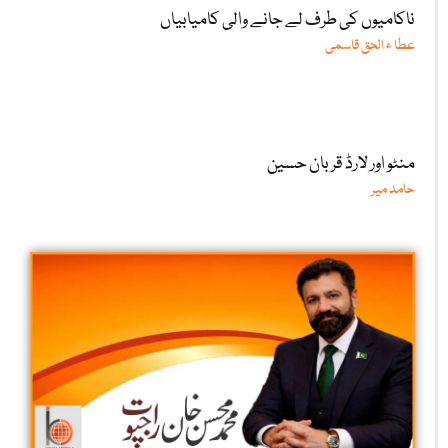
ناکامیوں کی طرف لے جانے والی کامیابیاں
عطا ء الحق قاسمی
منٹو اور لارڈ قربان حسین
حامد میر