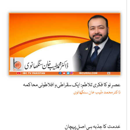
عصرِ نو کا فکری تلاطم: ایک سقراطی و افلاطونی محاکمہ
ڈاکٹر محمد طیب خان سنگھانوی
خدمت کا جذبہ ہی اصل پہچان